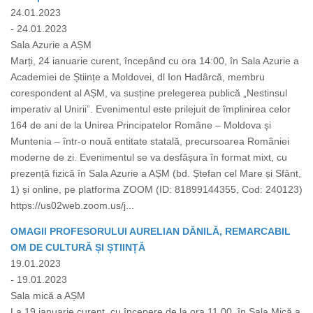
24.01.2023
- 24.01.2023
Sala Azurie a AȘM
Marți, 24 ianuarie curent, începând cu ora 14:00, în Sala Azurie a
Academiei de Științe a Moldovei, dl Ion Hadârcă, membru
corespondent al AȘM, va susține prelegerea publică „Nestinsul
imperativ al Unirii”. Evenimentul este prilejuit de împlinirea celor
164 de ani de la Unirea Principatelor Române – Moldova și
Muntenia – într-o nouă entitate statală, precursoarea României
moderne de zi. Evenimentul se va desfășura în format mixt, cu
prezență fizică în Sala Azurie a AȘM (bd. Ștefan cel Mare și Sfânt,
1) și online, pe platforma ZOOM (ID: 81899144355, Cod: 240123)
https://us02web.zoom.us/j...
OMAGII PROFESORULUI AURELIAN DĂNILĂ, REMARCABIL
OM DE CULTURĂ ȘI ȘTIINȚĂ
19.01.2023
- 19.01.2023
Sala mică a AȘM
La 19 ianuarie curent, cu începere de la ora 11.00, în Sala Mică a