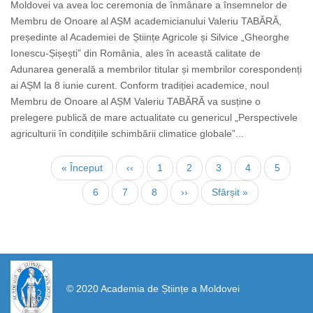
Moldovei va avea loc ceremonia de înmânare a însemnelor de
Membru de Onoare al AȘM academicianului Valeriu TABĂRĂ,
președinte al Academiei de Științe Agricole și Silvice „Gheorghe
Ionescu-Șișești” din România, ales în această calitate de
Adunarea generală a membrilor titular și membrilor corespondenți
ai AȘM la 8 iunie curent. Conform tradiției academice, noul
Membru de Onoare al AȘM Valeriu TABĂRĂ va susține o
prelegere publică de mare actualitate cu genericul „Perspectivele
agriculturii în condițiile schimbării climatice globale”...
Нумерация
Первая
« Început
←
‹‹
Страница
1
Страница
2
Страница
3
Текущая
4
Страни
5
страниц
страница
страница
Страница
6
Страница
7
Страница
8
Следующая
››
Последняя
Sfârșit »
страница
страница
https://propletenie.ru/
© 2020 Academia de Științe a Moldovei