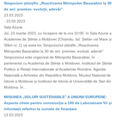
Simpozion științific „Reactivarea Mitropoliei Basarabiei la 30
de ani: premise, evoluții, adevăr”
23.03.2023
- 23.03.2023
Sala Azurie
Joi, 23 martie 2023, cu începere de la ora 10:00, în Sala Azurie a
Academiei de Științe a Moldovei (Chișinău, bd. Ștefan cel Mare și
Sfânt nr. 1) va avea loc Simpozionul științific „Reactivarea
Mitropoliei Basarabiei la 30 de ani: premise, evoluții, adevăr”.
Simpozionul este organizat de Mitropolia Basarabiei, în
parteneriat cu Academia de Științe a Moldovei, Institutul de Științe
Politice și Relații Internaționale al Academiei Române, Agenția
Națională a Arhivelor din Republica Moldova, Muzeul Național de
Istorie a Moldovei și Institutul de Istorie al Universității de Stat din
Moldova. În...
MISIUNEA „SOLURI SUSTENABILE” A UNIUNII EUROPENE:
Aspecte cheie pentru construcția a 100 de Laboratoare Vii și
informații referitor la sursele de finanțare
13.03.2023