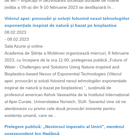
de ieri – implicații în dezvoltarea societății durabile de mâine”
(ediția a VII-a) din 9-10 februarie 2023 se desfășoară în...
Viitorul apei: provocări și soluții folosind nexul tehnologiilor
exponențiale inspirat de natură și bazat pe bioplastice
08.02.2023
- 08.02.2023
Sala Azurie și online
Academia de Științe a Moldovei organizează miercuri, 8 februarie
2023, cu începere de la ora 11:00, prelegerea publică „Future of
Water - Challenges and Solutions Using Nature-inspired and
Bioplastics-based Nexus of Exponential Technologies (Viitorul
apei: provocări și soluții folosind nexul tehnologiilor exponențiale
inspirat de natură și bazat pe bioplastice) ”, susținută de
profesorul american Ashok Vaseashta de la Institutul Internațional
al Apei Curate, Universitatea Norwich, SUA. Savantul vine să ne
atenționeze cu privire cele două provocări iminente pentru
existența umană, care se...
Prelegere publică: „Nestinsul imperativ al Unirii”, membrul
corespondent Ion Hadârcă