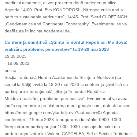
mediului academic, ei vor prezenta două prelegeri publice.
Agenda 14:00. Prof. Eva KONDOROSI: „Nitrogen crisis and a
path to sustainable agriculture”; 14:45. Prof. Sierd CLOETINGH:
„Geodynamics and Continental Topography” Evenimentul se va
desfășura în incinta Academiei de...
Conferință științifică „Știința în nordul Republicii Moldova:
realizări, probleme, perspective” la 19-20 mai 2023
19.05.2023
- 19.05.2023
online
Secția Teritorială Nord a Academiei de Științe a Moldovei (cu
sediul la Bălți) invită la 19-20 mai 2023 la conferința științifică cu
participare internațională „Știința în nordul Republicii
Moldova:realizări, probleme, perspective”. Evenimentul va avea
loc în regim online pe platforma meet.google.com, date de acces:
https://meet.google.com/yku-bdji-cvh?authuser=0) Agenda
conferinței – 19 mai 2023: inaugurarea lucrărilor 0900–1000:
înregistrarea participanţilor 1000–1030: mesaje de salut din
partea organizatorilor Valeriu CAPCELEA, Șef al Secției Teritoriale