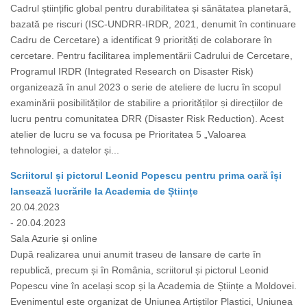
Cadrul științific global pentru durabilitatea și sănătatea planetară,
bazată pe riscuri (ISC-UNDRR-IRDR, 2021, denumit în continuare
Cadru de Cercetare) a identificat 9 priorități de colaborare în
cercetare. Pentru facilitarea implementării Cadrului de Cercetare,
Programul IRDR (Integrated Research on Disaster Risk)
organizează în anul 2023 o serie de ateliere de lucru în scopul
examinării posibilităților de stabilire a priorităților și direcțiilor de
lucru pentru comunitatea DRR (Disaster Risk Reduction). Acest
atelier de lucru se va focusa pe Prioritatea 5 „Valoarea
tehnologiei, a datelor și...
Scriitorul și pictorul Leonid Popescu pentru prima oară își
lansează lucrările la Academia de Științe
20.04.2023
- 20.04.2023
Sala Azurie și online
După realizarea unui anumit traseu de lansare de carte în
republică, precum și în România, scriitorul și pictorul Leonid
Popescu vine în același scop și la Academia de Științe a Moldovei.
Evenimentul este organizat de Uniunea Artiștilor Plastici, Uniunea