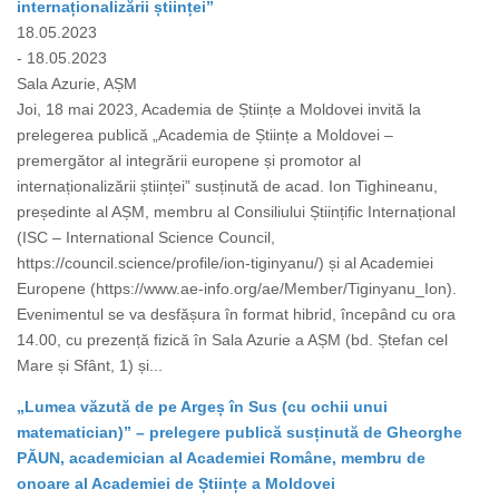
internaționalizării științei”
18.05.2023
- 18.05.2023
Sala Azurie, AȘM
Joi, 18 mai 2023, Academia de Științe a Moldovei invită la
prelegerea publică „Academia de Științe a Moldovei –
premergător al integrării europene și promotor al
internaționalizării științei” susținută de acad. Ion Tighineanu,
președinte al AȘM, membru al Consiliului Științific Internațional
(ISC – International Science Council,
https://council.science/profile/ion-tiginyanu/) și al Academiei
Europene (https://www.ae-info.org/ae/Member/Tiginyanu_Ion).
Evenimentul se va desfășura în format hibrid, începând cu ora
14.00, cu prezență fizică în Sala Azurie a AȘM (bd. Ștefan cel
Mare și Sfânt, 1) și...
„Lumea văzută de pe Argeș în Sus (cu ochii unui
matematician)” – prelegere publică susținută de Gheorghe
PĂUN, academician al Academiei Române, membru de
onoare al Academiei de Științe a Moldovei