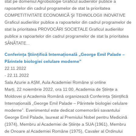
stat pe domeniul Agrobiologie Graficul audieriilor publice a
rapoartelor din cadrul programelor de stat la prioritatea
COMPETITIVITATE ECONOMICĂ ŞI TEHNOLOGII INOVATIVE
Graficul audieriilor publice a rapoartelor din cadrul programelor de
stat la prioritatea PROVOCĂRI SOCIETALE Graficul audieriilor
publice a rapoartelor din cadrul programelor de stat la prioritatea
SĂNĂTATE...
Conferința Științifică Internațională „George Emil Palade –
Părintele biologiei celulare moderne”
22.11.2022
- 22.11.2022
Sala Azurie a AȘM, Aula Academiei Române și online
Marți, 22 noiembrie 2022, ora 11:00, Academia de Științe a
Moldovei și Academia Română organizează Conferința Științifică
Internațională „George Emil Palade – Părintele biologiei celulare
moderne”. Evenimentul este dedicat comemorării savantului
George Emil Palade, laureat al Premiului Nobel pentru Medicină
(1974), Membru al Academiei de Științe a SUA (1961), Membru
de Onoare al Academiei Române (1975), Cavaler al Ordinului