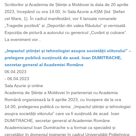
Scriitorilor și Academia de Științe a Moldovei la data de 20 aprilie
2023, începând cu ora 14.00, în Sala Azurie a AȘM (bd. Ștefan
cel Mare, 1). În cadrul manifestării, vor fi lansate romanele
„Tragedie pozitivă” și „Deportări din valea Răutului” și vernisată
Expoziția de pictură a autorului cu genericul „Cuvânt și culoare”.
La eveniment vor...
„Impactul științei și tehnologiei asupra societății viitorului” –
prelegere publică susținută de acad. Ioan DUMITRACHE,
secretar general al Academiei Române
06.04.2023
- 06.04.2023
Sala Azurie și online
Academia de Științe a Moldovei în parteneriat cu Academia
Română organizează la 6 aprilie 2023, cu începere de la ora
14.00, prelegerea publică cu tema: „Impactul științei și tehnologiei
asupra societății viitorului” care va fi susținută de acad. Ioan
DUMITRACHE, secretar general al Academiei Române.
Academicianul Ioan Dumitrache s-a format ca specialist și
cercetător în domeniul ingineriei în cadrul Universității Politehnice