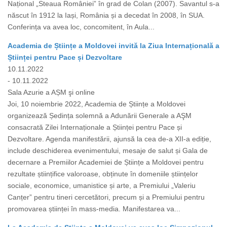
Național „Steaua României” în grad de Colan (2007). Savantul s-a
născut în 1912 la Iași, România și a decedat în 2008, în SUA.
Conferința va avea loc, concomitent, în Aula...
Academia de Științe a Moldovei invită la Ziua Internațională a
Științei pentru Pace și Dezvoltare
10.11.2022
- 10.11.2022
Sala Azurie a AȘM şi online
Joi, 10 noiembrie 2022, Academia de Științe a Moldovei
organizează Ședința solemnă a Adunării Generale a AŞM
consacrată Zilei Internaționale a Științei pentru Pace și
Dezvoltare. Agenda manifestării, ajunsă la cea de-a XII-a ediție,
include deschiderea evenimentului, mesaje de salut și Gala de
decernare a Premiilor Academiei de Științe a Moldovei pentru
rezultate științifice valoroase, obținute în domeniile științelor
sociale, economice, umanistice și arte, a Premiului „Valeriu
Canțer” pentru tineri cercetători, precum și a Premiului pentru
promovarea științei în mass-media. Manifestarea va...