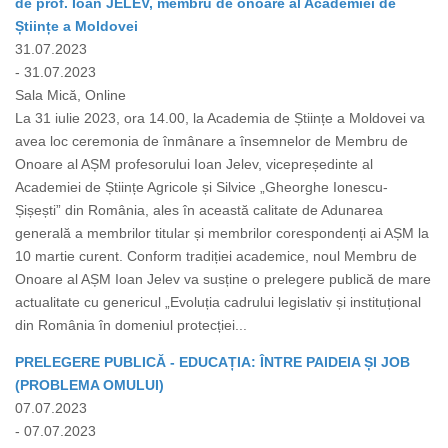
de prof. Ioan JELEV, membru de onoare al Academiei de
Științe a Moldovei
31.07.2023
- 31.07.2023
Sala Mică, Online
La 31 iulie 2023, ora 14.00, la Academia de Științe a Moldovei va
avea loc ceremonia de înmânare a însemnelor de Membru de
Onoare al AȘM profesorului Ioan Jelev, vicepreședinte al
Academiei de Științe Agricole și Silvice „Gheorghe Ionescu-
Șișești” din România, ales în această calitate de Adunarea
generală a membrilor titular și membrilor corespondenți ai AȘM la
10 martie curent. Conform tradiției academice, noul Membru de
Onoare al AȘM Ioan Jelev va susține o prelegere publică de mare
actualitate cu genericul „Evoluția cadrului legislativ și instituțional
din România în domeniul protecției...
PRELEGERE PUBLICĂ - EDUCAȚIA: ÎNTRE PAIDEIA ȘI JOB
(PROBLEMA OMULUI)
07.07.2023
- 07.07.2023