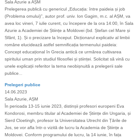
Sala Azurie a AȘM
Prelegerea publică cu genericul „Educația: între paideia și job
(Problema omului)”, autor prof. univ. Ion Gagim, m.c. al AȘM, va
avea loc vineri, 7 iulie curent, cu începere de la ora 14:00, în Sala
Azurie a Academiei de Științe a Moldovei (bd. Ștefan cel Mare și
Sfânt, 1). Și o precizare la început. Dicționarul explicativ al limbii
române elucidează astfel semnificația termenului paideia:
Concept educațional în Grecia antică ce urmărea cultivarea
spiritului uman prin studiul filosofiei și științei. Solicitat să vină cu
unele explicații referitor la tema neobișnuită a prelegerii sale
publice...
Prelegeri publice
14.06.2023
Sala Azurie, AȘM
În perioada 13-15 iunie 2023, distinșii profesori europeni Eva
Kondorosi, membru titular al Academiei de Științe din Ungaria, și
Sierd Cloetingh, profesor la Universitatea Utrecht din Țările de
Jos, se vor afla într-o vizită de lucru la Academia de Științe a
Moldovei. Conform programului de lucru, la 14 iunie, în fața