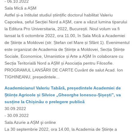
- 06.10.2022
Sala Mică a AȘM
Astfel și-a întitulat studiul științific doctorul habilitat Valeriu
Capcelea, șeful Secției Nord a AȘM, care a văzut lumina tiparului
la Editura Pro Universitaria, 2022, București. Noul volum va fi
lansat la 6 octombrie 2022, ora 11.00, în Sala Mică a Academiei
de Științe a Moldovei (str. Ștefan cel Mare și Sfânt 1). Evenimentul
este organizat de Academia de Științe a Moldovei, Secția Științe
Sociale, Economice, Umanistice și Arte a AȘM în colaborare cu
Secția Teritorială Nord a AȘM și Asociația pentru Filosofie.
PROGRAMUL LANSĂRII DE CARTE Cuvânt de salut Acad. Ion
TIGHINEANU, președintele...
Academicianul Valeriu Tabără, președintele Academiei de
Științe Agricole și Silvice „Gheorghe Ionescu-Șișești”, va
susține la Chișinău o prelegere publică
30.09.2022
- 30.09.2022
Sala Azurie a AȘM şi online
La 30 septembrie 2022, ora 14.00, la Academia de Științe a