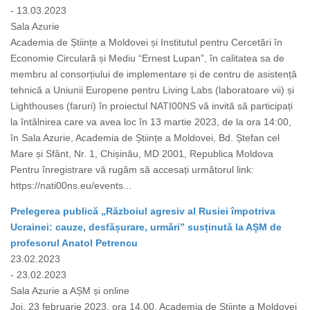
- 13.03.2023
Sala Azurie
Academia de Științe a Moldovei și Institutul pentru Cercetări în
Economie Circulară și Mediu “Ernest Lupan”, în calitatea sa de
membru al consorțiului de implementare și de centru de asistență
tehnică a Uniunii Europene pentru Living Labs (laboratoare vii) și
Lighthouses (faruri) în proiectul NATI00NS vă invită să participați
la întâlnirea care va avea loc în 13 martie 2023, de la ora 14:00,
în Sala Azurie, Academia de Științe a Moldovei, Bd. Ștefan cel
Mare și Sfânt, Nr. 1, Chișinău, MD 2001, Republica Moldova
Pentru înregistrare vă rugăm să accesați următorul link:
https://nati00ns.eu/events...
Prelegerea publică „Războiul agresiv al Rusiei împotriva
Ucrainei: cauze, desfășurare, urmări” susținută la AȘM de
profesorul Anatol Petrencu
23.02.2023
- 23.02.2023
Sala Azurie a AȘM și online
Joi, 23 februarie 2023, ora 14.00, Academia de Științe a Moldovei