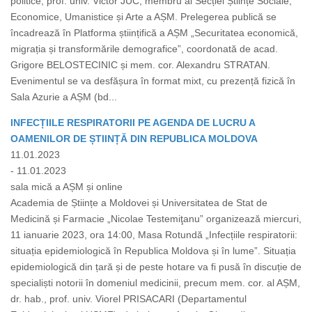
politice, prof. univ. Victor JUC, membru al Secției Științe Sociale,
Economice, Umanistice și Arte a AȘM. Prelegerea publică se
încadrează în Platforma științifică a AȘM „Securitatea economică,
migrația și transformările demografice”, coordonată de acad.
Grigore BELOSTECINIC și mem. cor. Alexandru STRATAN.
Evenimentul se va desfășura în format mixt, cu prezență fizică în
Sala Azurie a AȘM (bd...
INFECȚIILE RESPIRATORII PE AGENDA DE LUCRU A
OAMENILOR DE ȘTIINȚĂ DIN REPUBLICA MOLDOVA
11.01.2023
- 11.01.2023
sala mică a AȘM și online
Academia de Științe a Moldovei și Universitatea de Stat de
Medicină și Farmacie „Nicolae Testemiţanu” organizează miercuri,
11 ianuarie 2023, ora 14:00, Masa Rotundă „Infecțiile respiratorii:
situația epidemiologică în Republica Moldova și în lume”. Situația
epidemiologică din țară și de peste hotare va fi pusă în discuție de
specialiști notorii în domeniul medicinii, precum mem. cor. al AȘM,
dr. hab., prof. univ. Viorel PRISACARI (Departamentul