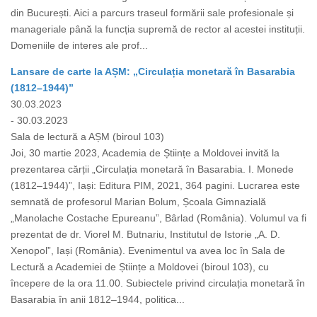
din București. Aici a parcurs traseul formării sale profesionale și
manageriale până la funcția supremă de rector al acestei instituții.
Domeniile de interes ale prof...
Lansare de carte la AȘM: „Circulația monetară în Basarabia
(1812–1944)”
30.03.2023
- 30.03.2023
Sala de lectură a AȘM (biroul 103)
Joi, 30 martie 2023, Academia de Științe a Moldovei invită la
prezentarea cărții „Circulația monetară în Basarabia. I. Monede
(1812–1944)”, Iași: Editura PIM, 2021, 364 pagini. Lucrarea este
semnată de profesorul Marian Bolum, Școala Gimnazială
„Manolache Costache Epureanu”, Bârlad (România). Volumul va fi
prezentat de dr. Viorel M. Butnariu, Institutul de Istorie „A. D.
Xenopol”, Iași (România). Evenimentul va avea loc în Sala de
Lectură a Academiei de Științe a Moldovei (biroul 103), cu
începere de la ora 11.00. Subiectele privind circulația monetară în
Basarabia în anii 1812–1944, politica...