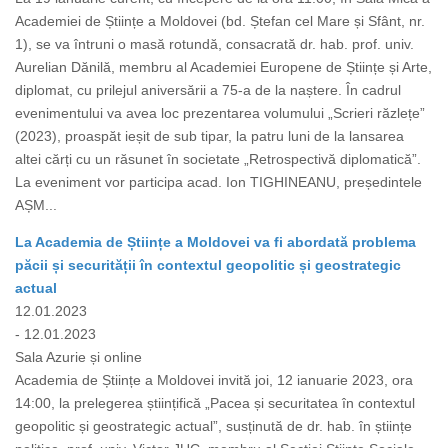
Academiei de Științe a Moldovei (bd. Ștefan cel Mare și Sfânt, nr.
1), se va întruni o masă rotundă, consacrată dr. hab. prof. univ.
Aurelian Dănilă, membru al Academiei Europene de Științe și Arte,
diplomat, cu prilejul aniversării a 75-a de la naștere. În cadrul
evenimentului va avea loc prezentarea volumului „Scrieri răzlețe”
(2023), proaspăt ieșit de sub tipar, la patru luni de la lansarea
altei cărți cu un răsunet în societate „Retrospectivă diplomatică”.
La eveniment vor participa acad. Ion TIGHINEANU, președintele
AȘM...
La Academia de Științe a Moldovei va fi abordată problema
păcii și securității în contextul geopolitic și geostrategic
actual
12.01.2023
- 12.01.2023
Sala Azurie și online
Academia de Științe a Moldovei invită joi, 12 ianuarie 2023, ora
14:00, la prelegerea științifică „Pacea și securitatea în contextul
geopolitic și geostrategic actual”, susținută de dr. hab. în științe