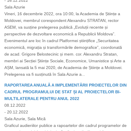
- 16.12.2022
Sala Azurie
Vineri, 16 decembrie 2022, ora 10:00, la Academia de Științe a
Moldovei, membrul corespondent Alexandru STRATAN, rector
ASEM, va susține prelegerea publică „Evoluții recente și
perspective de dezvoltare economică a Republicii Moldova”.
Evenimentul are loc în cadrul Platformei științifice „Securitatea
economică, migrația și transformările demografice”, coordonată
de acad. Grigore Belostecinic și mem. cor. Alexandru Stratan,
membri ai Secției Științe Sociale, Economice, Umanistice și Arte a
AȘM, lansată la 5 mai 2020, de Academia de Științe a Moldovei.
Prelegerea va fi susținută în Sala Azurie a...
RAPORTAREA ANUALĂ A IMPLEMENTĂRII PROIECTELOR DIN
CADRUL PROGRAMULUI DE STAT ȘI AL PROIECTELOR BI-
MULTILATERALE PENTRU ANUL 2022
08.12.2022
- 20.12.2022
Sala Azurie, Sala Mică
Graficul audieriilor publice a rapoartelor din cadrul programelor de