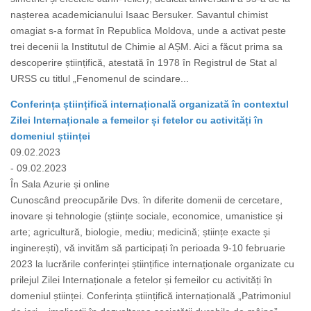
nașterea academicianului Isaac Bersuker. Savantul chimist
omagiat s-a format în Republica Moldova, unde a activat peste
trei decenii la Institutul de Chimie al AȘM. Aici a făcut prima sa
descoperire științifică, atestată în 1978 în Registrul de Stat al
URSS cu titlul „Fenomenul de scindare...
Conferința științifică internațională organizată în contextul
Zilei Internaționale a femeilor și fetelor cu activități în
domeniul științei
09.02.2023
- 09.02.2023
În Sala Azurie și online
Cunoscând preocupările Dvs. în diferite domenii de cercetare,
inovare și tehnologie (științe sociale, economice, umanistice și
arte; agricultură, biologie, mediu; medicină; științe exacte și
inginerești), vă invităm să participați în perioada 9-10 februarie
2023 la lucrările conferinței științifice internaționale organizate cu
prilejul Zilei Internaționale a fetelor și femeilor cu activități în
domeniul științei. Conferința științifică internațională „Patrimoniul