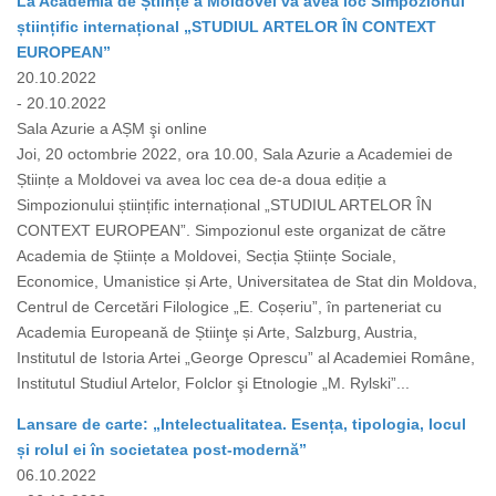
La Academia de Științe a Moldovei va avea loc Simpozionul
științific internațional „STUDIUL ARTELOR ÎN CONTEXT
EUROPEAN”
20.10.2022
- 20.10.2022
Sala Azurie a AȘM şi online
Joi, 20 octombrie 2022, ora 10.00, Sala Azurie a Academiei de
Științe a Moldovei va avea loc cea de-a doua ediție a
Simpozionului științific internațional „STUDIUL ARTELOR ÎN
CONTEXT EUROPEAN”. Simpozionul este organizat de către
Academia de Științe a Moldovei, Secția Științe Sociale,
Economice, Umanistice și Arte, Universitatea de Stat din Moldova,
Centrul de Cercetări Filologice „E. Coșeriu”, în parteneriat cu
Academia Europeană de Știinţe și Arte, Salzburg, Austria,
Institutul de Istoria Artei „George Oprescu” al Academiei Române,
Institutul Studiul Artelor, Folclor şi Etnologie „M. Rylski”...
Lansare de carte: „Intelectualitatea. Esența, tipologia, locul
și rolul ei în societatea post-modernă”
06.10.2022