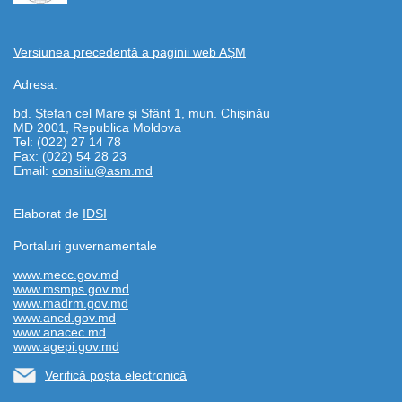
Versiunea precedentă a paginii web AȘM
Adresa:
bd. Ștefan cel Mare și Sfânt 1, mun. Chișinău
MD 2001, Republica Moldova
Tel: (022) 27 14 78
Fax: (022) 54 28 23
Email:
consiliu@asm.md
Elaborat de
IDSI
Portaluri guvernamentale
www.mecc.gov.md
www.msmps.gov.md
www.madrm.gov.md
www.ancd.gov.md
www.anacec.md
www.agepi.gov.md
Verifică poșta electronică