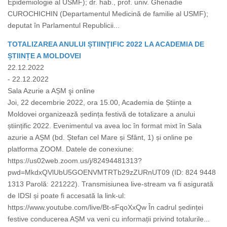
Epidemiologie al USMF); dr. hab., prof. univ. Ghenadie
CUROCHICHIN (Departamentul Medicină de familie al USMF);
deputat în Parlamentul Republicii...
TOTALIZAREA ANULUI ȘTIINȚIFIC 2022 LA ACADEMIA DE
ȘTIINȚE A MOLDOVEI
22.12.2022
- 22.12.2022
Sala Azurie a AȘM şi online
Joi, 22 decembrie 2022, ora 15.00, Academia de Științe a
Moldovei organizează ședința festivă de totalizare a anului
științific 2022. Evenimentul va avea loc în format mixt în Sala
azurie a AȘM (bd. Ștefan cel Mare și Sfânt, 1) și online pe
platforma ZOOM. Datele de conexiune:
https://us02web.zoom.us/j/82494481313?
pwd=MkdxQVlUbU5GOENVMTRTb29zZURnUT09 (ID: 824 9448
1313 Parolă: 221222). Transmisiunea live-stream va fi asigurată
de IDSI și poate fi accesată la link-ul:
https://www.youtube.com/live/Bt-sFqoXxQw În cadrul ședinței
festive conducerea AȘM va veni cu informații privind totalurile...