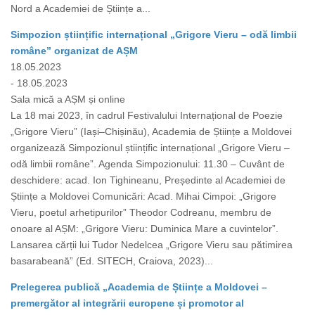
Nord a Academiei de Științe a...
Simpozion științific internațional „Grigore Vieru – odă limbii
române” organizat de AȘM
18.05.2023
- 18.05.2023
Sala mică a AȘM și online
La 18 mai 2023, în cadrul Festivalului Internațional de Poezie
„Grigore Vieru” (Iași–Chișinău), Academia de Științe a Moldovei
organizează Simpozionul științific internațional „Grigore Vieru –
odă limbii române”. Agenda Simpozionului: 11.30 – Cuvânt de
deschidere: acad. Ion Tighineanu, Președinte al Academiei de
Științe a Moldovei Comunicări: Acad. Mihai Cimpoi: „Grigore
Vieru, poetul arhetipurilor” Theodor Codreanu, membru de
onoare al AȘM: „Grigore Vieru: Duminica Mare a cuvintelor”.
Lansarea cărții lui Tudor Nedelcea „Grigore Vieru sau pătimirea
basarabeană” (Ed. SITECH, Craiova, 2023)...
Prelegerea publică „Academia de Științe a Moldovei –
premergător al integrării europene și promotor al