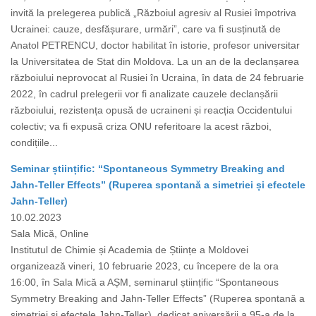
invită la prelegerea publică „Războiul agresiv al Rusiei împotriva
Ucrainei: cauze, desfășurare, urmări”, care va fi susținută de
Anatol PETRENCU, doctor habilitat în istorie, profesor universitar
la Universitatea de Stat din Moldova. La un an de la declanșarea
războiului neprovocat al Rusiei în Ucraina, în data de 24 februarie
2022, în cadrul prelegerii vor fi analizate cauzele declanșării
războiului, rezistența opusă de ucraineni și reacția Occidentului
colectiv; va fi expusă criza ONU referitoare la acest război,
condițiile...
Seminar științific: “Spontaneous Symmetry Breaking and
Jahn-Teller Effects” (Ruperea spontană a simetriei și efectele
Jahn-Teller)
10.02.2023
Sala Mică, Online
Institutul de Chimie și Academia de Științe a Moldovei
organizează vineri, 10 februarie 2023, cu începere de la ora
16:00, în Sala Mică a AȘM, seminarul științific “Spontaneous
Symmetry Breaking and Jahn-Teller Effects” (Ruperea spontană a
simetriei și efectele Jahn-Teller), dedicat aniversării a 95-a de la