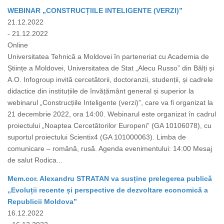
WEBINAR „CONSTRUCȚIILE INTELIGENTE (VERZI)”
21.12.2022
- 21.12.2022
Online
Universitatea Tehnică a Moldovei în parteneriat cu Academia de
Științe a Moldovei, Universitatea de Stat „Alecu Russo” din Bălți și
A.O. Infogroup invită cercetătorii, doctoranzii, studenții, și cadrele
didactice din instituțiile de învățământ general și superior la
webinarul „Construcțiile Inteligente (verzi)”, care va fi organizat la
21 decembrie 2022, ora 14:00. Webinarul este organizat în cadrul
proiectului „Noaptea Cercetătorilor Europeni” (GA 10106078), cu
suportul proiectului Scientix4 (GA 101000063). Limba de
comunicare – română, rusă. Agenda evenimentului: 14:00 Mesaj
de salut Rodica...
Mem.cor. Alexandru STRATAN va susține prelegerea publică
„Evoluții recente și perspective de dezvoltare economică a
Republicii Moldova”
16.12.2022