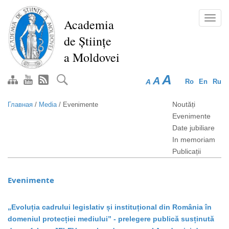
Перейти
к
Toggl
Academia
основному
navig
de Științe
содержанию
a Moldovei
A
A
A
Ro
En
Ru
Noutăți
Главная
/
Media
/
Evenimente
Evenimente
Date jubiliare
In memoriam
Publicații
Evenimente
„Evoluția cadrului legislativ și instituțional din România în
domeniul protecției mediului” - prelegere publică susținută