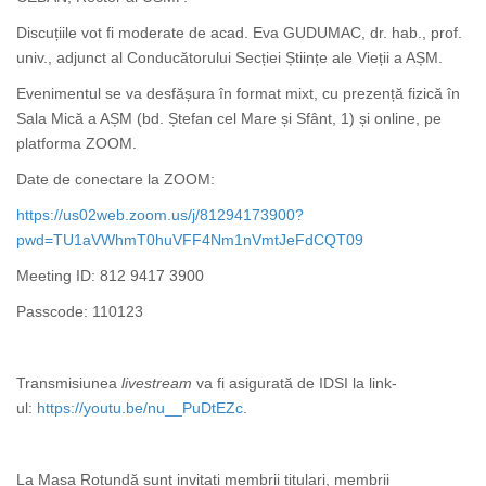
Discuțiile vot fi moderate de acad. Eva GUDUMAC, dr. hab., prof.
univ., adjunct al Conducătorului Secției Științe ale Vieții a AȘM.
Evenimentul se va desfășura în format mixt, cu prezență fizică în
Sala Mică a AȘM (bd. Ștefan cel Mare și Sfânt, 1) și online, pe
platforma ZOOM.
Date de conectare la ZOOM:
https://us02web.zoom.us/j/81294173900?
pwd=TU1aVWhmT0huVFF4Nm1nVmtJeFdCQT09
Meeting ID: 812 9417 3900
Passcode: 110123
Transmisiunea
livestream
va fi asigurată de IDSI la link-
ul:
https://youtu.be/nu__PuDtEZc
.
La Masa Rotundă sunt invitați membrii titulari, membrii