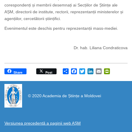
corespondenți și membrii desemnați ai Secțiilor de Științe ale
AȘM, directorii de institute, rectorii, reprezentanții ministerelor și
agențiilor, cercetătorii științifici.
Evenimentul este deschis pentru reprezentanții mass-mediei.
Dr. hab. Liliana Condraticova
Share
Facebook
Twitter
LinkedIn
Email
PrintFrien
Share
Post
https://propletenie.ru/
© 2020 Academia de Științe a Moldovei
Versiunea precedentă a paginii web AȘM