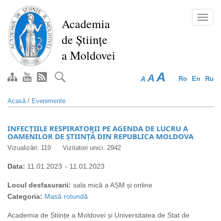
Mergi
la
Toggl
Academia
conţinutul
navig
de Științe
principal
a Moldovei
A
A
A
Ro
En
Ru
Acasă
/
Evenimente
INFECȚIILE RESPIRATORII PE AGENDA DE LUCRU A
OAMENILOR DE ȘTIINȚĂ DIN REPUBLICA MOLDOVA
Vizualizări: 119
Vizitatori unici: 2942
Data:
11.01.2023
-
11.01.2023
Locul desfasurarii:
sala mică a AȘM și online
Categoria:
Masă rotundă
Academia de Științe a Moldovei și Universitatea de Stat de