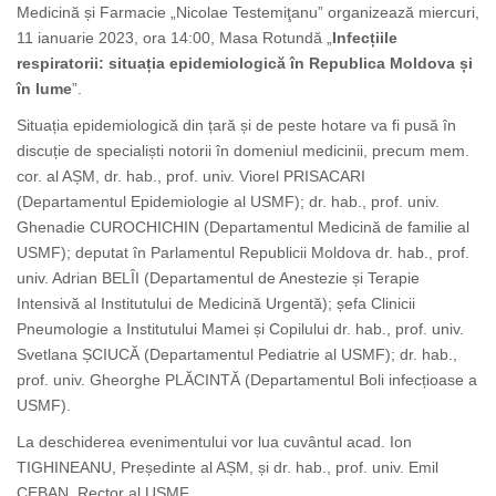
Medicină și Farmacie „Nicolae Testemiţanu” organizează miercuri,
11 ianuarie 2023, ora 14:00, Masa Rotundă „
Infecțiile
respiratorii: situația epidemiologică în Republica Moldova și
în lume
”.
Situația epidemiologică din țară și de peste hotare va fi pusă în
discuție de specialiști notorii în domeniul medicinii, precum mem.
cor. al AȘM, dr. hab., prof. univ. Viorel PRISACARI
(Departamentul Epidemiologie al USMF); dr. hab., prof. univ.
Ghenadie CUROCHICHIN (Departamentul Medicină de familie al
USMF); deputat în Parlamentul Republicii Moldova dr. hab., prof.
univ. Adrian BELÎI (Departamentul de Anestezie și Terapie
Intensivă al Institutului de Medicină Urgentă); șefa Clinicii
Pneumologie a Institutului Mamei și Copilului dr. hab., prof. univ.
Svetlana ȘCIUCĂ (Departamentul Pediatrie al USMF); dr. hab.,
prof. univ. Gheorghe PLĂCINTĂ (Departamentul Boli infecțioase a
USMF).
La deschiderea evenimentului vor lua cuvântul acad. Ion
TIGHINEANU, Președinte al AȘM, și dr. hab., prof. univ. Emil
CEBAN, Rector al USMF.