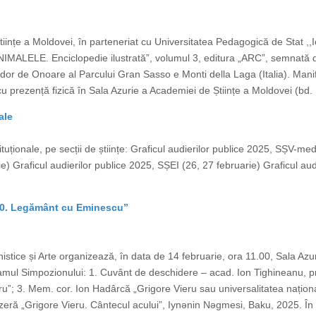
Științe a Moldovei, în parteneriat cu Universitatea Pedagogică de Stat ,
,,ANIMALELE. Enciclopedie ilustrată”, volumul 3, editura „ARC”, semnată
or de Onoare al Parcului Gran Sasso e Monti della Laga (Italia). Manife
cu prezență fizică în Sala Azurie a Academiei de Științe a Moldovei (bd. 
ale
tituționale, pe secții de științe: Graficul audierilor publice 2025, SȘV-med
e) Graficul audierilor publice 2025, SȘEI (26, 27 februarie) Graficul au
– 90. Legământ cu Eminescu”
stice și Arte organizează, în data de 14 februarie, ora 11.00, Sala Azur
ul Simpozionului: 1. Cuvânt de deschidere – acad. Ion Tighineanu, p
”; 3. Mem. cor. Ion Hadârcă „Grigore Vieru sau universalitatea naționalul
 azeră „Grigore Vieru. Cântecul acului”, Iynǝnin Nǝgmesi, Baku, 2025. În 