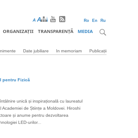
A
A
A
Ro
En
Ru
ORGANIZAȚII
TRANSPARENȚĂ
MEDIA
nimente
Date jubiliare
In memoriam
Publicații
l pentru Fizică
tâlnire unică și inspirațională cu laureatul
 Academiei de Științe a Moldovei. Hiroshi
uctoare și anume pentru dezvoltarea
nologiei LED-urilor...