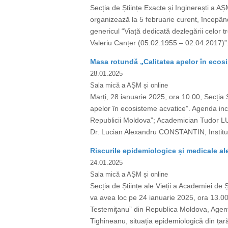
Secția de Științe Exacte și Inginerești a AȘ
organizează la 5 februarie curent, începân
genericul “Viață dedicată dezlegării celor 
Valeriu Canțer (05.02.1955 – 02.04.2017)”. 
Masa rotundă „Calitatea apelor în ecos
28.01.2025
Sala mică a AȘM și online
Marți, 28 ianuarie 2025, ora 10.00, Secția Ș
apelor în ecosisteme acvatice”. Agenda in
Republicii Moldova”; Academician Tudor LUP
Dr. Lucian Alexandru CONSTANTIN, Institutu
Riscurile epidemiologice și medicale a
24.01.2025
Sala mică a AȘM și online
Secția de Științe ale Vieții a Academiei d
va avea loc pe 24 ianuarie 2025, ora 13.00
Testemiţanu” din Republica Moldova, Agenț
Tighineanu, situația epidemiologică din țară 