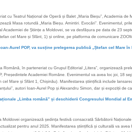
riat cu Teatrul Național de Operă și Balet „Maria Bieșu”, Academia de M
zează Masa rotundă „Maria Bieșu. Amintiri. Evocări”. Evenimentul, prile
 Academiei de Științe a Moldovei, se va desfășura pe data de 23 septe
tefan cel Mare și Sfânt, 1) și online, pe platforma de comunicare ZOOM. 
oan-Aurel POP, va susține prelegerea publică „Ștefan cel Mare în
 Română, în parteneriat cu Grupul Editorial „Litera”, organizează prel
P, Președintele Academiei Române. Evenimentul va avea loc joi, 18 sep
cel Mare și Sfânt 1, Chișinău). Manifestarea științifică include lansare
țului”, autori Ioan-Aurel Pop și Alexandru Simon, dar și expoziții de car
ționale „Limba română” și deschiderii Congresului Mondial al Emi
Moldovei organizează ședința festivă consacrată Sărbătorii Național
tualizat pentru anul 2025. Manifestarea științifică și culturală va avea