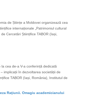
cademia de Științe a Moldovei organizează cea
ințifice internaționale „Patrimoniul cultural
 de Cercetări Științifice TABOR (Iași,
25 la cea de-a V-a conferință dedicată
 – implicații în dezvoltarea societății de
nțifice TABOR (Iași, România), Institutul de
eneza Raţiunii. Omagiu academicianului