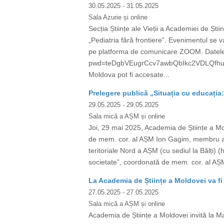
30.05.2025
- 31.05.2025
Sala Azurie și online
Secția Științe ale Vieții a Academiei de Ști
„Pediatria fără frontiere”. Evenimentul se v
pe platforma de comunicare ZOOM. Datele
pwd=teDgbVEugrCcv7awbQbIkc2VDLQfhu.1 Mee
Moldova pot fi accesate...
Prelegere publică „Situația cu educația
29.05.2025
- 29.05.2025
Sala mică a AȘM și online
Joi, 29 mai 2025, Academia de Științe a
de mem. cor. al AȘM Ion Gagim, membru al 
teritoriale Nord a AȘM (cu sediul la Bălți)
societate”, coordonată de mem. cor. al AȘ
La Academia de Științe a Moldovei va fi 
27.05.2025
- 27.05.2025
Sala mică a AȘM și online
Academia de Științe a Moldovei invită la Ma