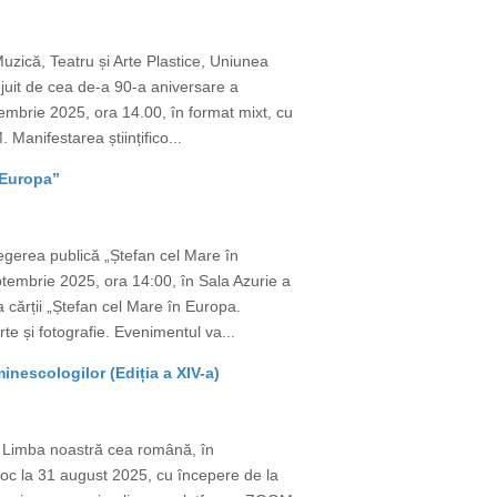
uzică, Teatru și Arte Plastice, Uniunea
juit de cea de-a 90-a aniversare a
mbrie 2025, ora 14.00, în format mixt, cu
Manifestarea științifico...
 Europa”
egerea publică „Ștefan cel Mare în
tembrie 2025, ora 14:00, în Sala Azurie a
a cărții „Ștefan cel Mare în Europa.
te și fotografie. Evenimentul va...
nescologilor (Ediția a XIV-a)
e Limba noastră cea română, în
 loc la 31 august 2025, cu începere de la