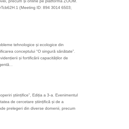
ldovei, precum și online pe platforma ZOOM.
Tcb62H.1 (Meeting ID: 894 3014 6503;
obleme tehnologice și ecologice din
rtificarea conceptului “O singură sănătate”.
nțierii și fortificării capacităților de
gentă...
riri științifice”, Ediția a 3-a. Evenimentul
tatea de cercetare științifică și de a
rinde prelegeri din diverse domenii, precum