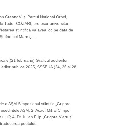
,Ion Creangă” și Parcul Național Orhei,
 de Tudor COZARI, profesor universitar,
starea științifică va avea loc pe data de
Ștefan cel Mare și...
icale (21 februarie) Graficul audierilor
dierilor publice 2025, SȘSEUA (24, 26 și 28
ie a AȘM Simpozionul științific „Grigore
reședintele AȘM; 2. Acad. Mihai Cimpoi
ui”; 4. Dr. Iulian Filip „Grigore Vieru și
traducerea poetului...