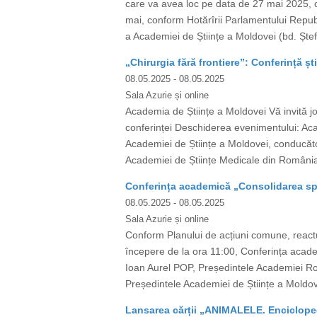
care va avea loc pe data de 27 mai 2025, or
mai, conform Hotărîrii Parlamentului Republ
a Academiei de Științe a Moldovei (bd. Ștef
„Chirurgia fără frontiere”: Conferință ști
08.05.2025
- 08.05.2025
Sala Azurie și online
Academia de Științe a Moldovei Vă invită joi
conferinței Deschiderea evenimentului: A
Academiei de Științe a Moldovei, conducător 
Academiei de Științe Medicale din România)
Conferința academică „Consolidarea spa
08.05.2025
- 08.05.2025
Sala Azurie și online
Conform Planului de acțiuni comune, react
începere de la ora 11:00, Conferința academ
Ioan Aurel POP, Președintele Academiei Rom
Președintele Academiei de Științe a Moldo
Lansarea cărții „ANIMALELE. Encicloped