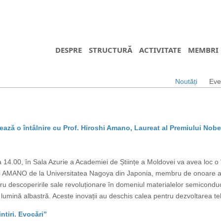
DESPRE
STRUCTURĂ
ACTIVITATE
MEMBRI
Noutăți
Eve
ază o întâlnire cu Prof. Hiroshi Amano, Laureat al Premiului Nobe
14.00, în Sala Azurie a Academiei de Științe a Moldovei va avea loc o în
shi AMANO de la Universitatea Nagoya din Japonia, membru de onoare al
ru descoperirile sale revoluționare în domeniul materialelor semicond
lumină albastră. Aceste inovații au deschis calea pentru dezvoltarea teh
tiri. Evocări”