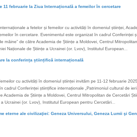
 11 februarie la Ziua Internațională a femeilor în cercetare
 Internaționale a fetelor și femeilor cu activități în domeniul științei, A
emeilor în cercetare. Evenimentul este organizat în cadrul Conferinței ști
ii de mâine” de către Academia de Științe a Moldovei, Centrul Mitropolitan
ei Naționale de Științe a Ucrainei (or. Lvov), Institutul European...
re la conferința științifică internațională
i femeilor cu activități în domeniul științei invităm pe 11-12 februarie 20
 cadrul Conferinței științifice internaționale „Patrimoniul cultural de ieri
 Academia de Științe a Moldovei, Centrul Mitropolitan de Cercetări Știi
a Ucrainei (or. Lvov), Institutul European pentru Cercetări...
igme eterne ale civilizaţiei: Geneza Universului, Geneza Lumii şi G