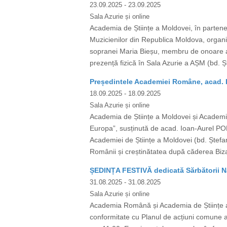
23.09.2025
- 23.09.2025
Sala Azurie și online
Academia de Științe a Moldovei, în partene
Muzicienilor din Republica Moldova, organi
sopranei Maria Bieșu, membru de onoare al
prezență fizică în Sala Azurie a AȘM (bd. Ș
Președintele Academiei Române, acad. I
18.09.2025
- 18.09.2025
Sala Azurie și online
Academia de Științe a Moldovei și Academia
Europa”, susținută de acad. Ioan-Aurel PO
Academiei de Științe a Moldovei (bd. Ștefan 
Românii și creștinătatea după căderea Bizan
ȘEDINȚA FESTIVĂ dedicată Sărbătorii Na
31.08.2025
- 31.08.2025
Sala Azurie și online
Academia Română și Academia de Științe a 
conformitate cu Planul de acțiuni comune ac