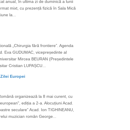
t anual, în ultima zi de duminică a lunii
ormat mixt, cu prezență fizică în Sala Mică
une la...
țională „Chirurgia fără frontiere”. Agenda
cad. Eva GUDUMAC, vicepreședinte al
or universitar Mircea BEURAN (Președintele
rsitar Cristian LUPAȘCU...
Zilei Europei
 Română organizează la 8 mai curent, cu
european", ediția a 2-a. Alocuțiuni Acad.
 noastre seculare” Acad. Ion TIGHINEANU,
relui muzician român George...