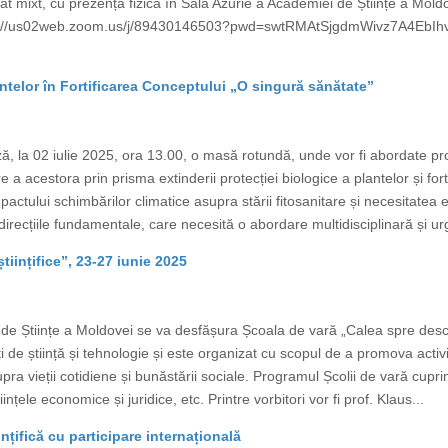
at mixt, cu prezență fizică în Sala Azurie a Academiei de Științe a Mo
ps://us02web.zoom.us/j/89430146503?pwd=swtRMAtSjgdmWivz7A4EbIhv
ntelor în Fortificarea Conceptului „O singură sănătate”
, la 02 iulie 2025, ora 13.00, o masă rotundă, unde vor fi abordate pr
e a acestora prin prisma extinderii protecției biologice a plantelor și fo
tului schimbărilor climatice asupra stării fitosanitare și necesitatea evide
irecțiile fundamentale, care necesită o abordare multidisciplinară și ur
tiințifice”, 23-27 iunie 2025
e Științe a Moldovei se va desfășura Școala de vară „Calea spre descope
ți de știință și tehnologie și este organizat cu scopul de a promova activi
supra vieții cotidiene și bunăstării sociale. Programul Școlii de vară cup
tiințele economice și juridice, etc. Printre vorbitori vor fi prof. Klaus...
ințifică cu participare internațională