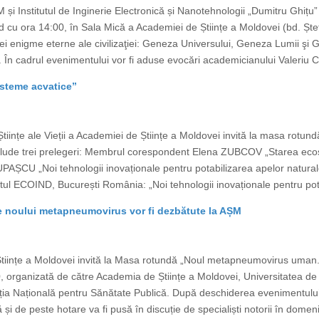
M și Institutul de Inginerie Electronică și Nanotehnologii „Dumitru Ghițu”
d cu ora 14:00, în Sala Mică a Academiei de Științe a Moldovei (bd. Ște
trei enigme eterne ale civilizaţiei: Geneza Universului, Geneza Lumii ş
În cadrul evenimentului vor fi aduse evocări academicianului Valeriu Can
isteme acvatice”
tiințe ale Vieții a Academiei de Științe a Moldovei invită la masa rotund
clude trei prelegeri: Membrul corespondent Elena ZUBCOV „Starea ecosi
AȘCU „Noi tehnologii inovaționale pentru potabilizarea apelor naturale
l ECOIND, București România: „Noi tehnologii inovaționale pentru pota
le noului metapneumovirus vor fi dezbătute la AȘM
e Științe a Moldovei invită la Masa rotundă „Noul metapneumovirus uman.
, organizată de către Academia de Științe a Moldovei, Universitatea de
ia Națională pentru Sănătate Publică. După deschiderea evenimentului
și de peste hotare va fi pusă în discuție de specialiști notorii în domeniu