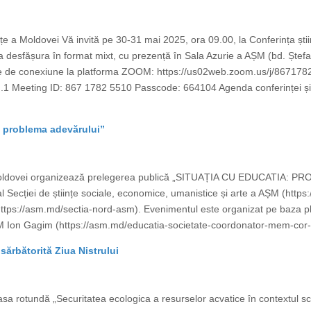
ințe a Moldovei Vă invită pe 30-31 mai 2025, ora 09.00, la Conferința știin
a desfășura în format mixt, cu prezență în Sala Azurie a AȘM (bd. Ștefan 
 de conexiune la platforma ZOOM: https://us02web.zoom.us/j/86717
ting ID: 867 1782 5510 Passcode: 664104 Agenda conferinței și ordin
: problema adevărului”
 Moldovei organizează prelegerea publică „SITUAȚIA CU EDUCATIA: PR
Secției de științe sociale, economice, umanistice și arte a AȘM (https
 (https://asm.md/sectia-nord-asm). Evenimentul este organizat pe baza pla
M Ion Gagim (https://asm.md/educatia-societate-coordonator-mem-cor-i
sărbătorită Ziua Nistrului
sa rotundă „Securitatea ecologica a resurselor acvatice în contextul sch