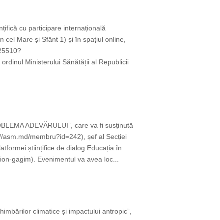
țifică cu participare internațională
cel Mare și Sfânt 1) și în spațiul online,
825510?
ul Ministerului Sănătății al Republicii
OBLEMA ADEVĂRULUI”, care va fi susținută
://asm.md/membru?id=242), șef al Secției
tformei științifice de dialog Educația în
on-gagim). Evenimentul va avea loc...
imbărilor climatice și impactului antropic”,