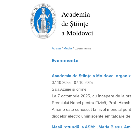
Mergi
la
Academia
conţinutul
de Științe
principal
a Moldovei
Acasă
/
Media
/
Evenimente
Evenimente
Academia de Științe a Moldovei organize
07.10.2025
- 07.10.2025
Sala Azurie și online
La 7 octombrie 2025, cu începere de la ora 
Premiului Nobel pentru Fizică, Prof. Hiro
Amano este cunoscut la nivel mondial pent
diodelor electroluminiscente emițătoare de 
Masă rotundă la AȘM: „Maria Bieșu. Amin