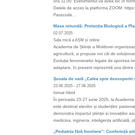
ora 11.00. Evenimentul va avea loc în form
Datele de acces la platforma ZOOM: htt
Passcode...
Masa rotundă: Protecția Biologică a Pla
02.07.2025
Sala mică a AȘM și online
Academia de Științe a Moldovei organizează
agricultură, și propuse noi căi de soluționar
Evoluția fenomenelor legate de sporirea impac
adaptare, în prezent reprezintă una dintre d
Școala de vară „Calea spre descoperiri ș
23.06.2025
- 27.06.2025
format hibrid
În perioada 23-27 iunie 2025, la Academia d
este destinat elevilor și studenților pasiona
demonstra impactul științei și inovațiilor a
medicina, ingineria, inteligența artificială, ș
„Pediatria fără frontiere”: Conferință ști