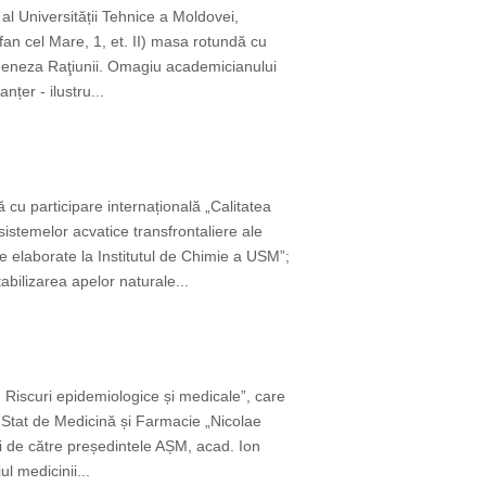
 al Universității Tehnice a Moldovei,
fan cel Mare, 1, et. II) masa rotundă cu
i Geneza Raţiunii. Omagiu academicianului
țer - ilustru...
ă cu participare internațională „Calitatea
stemelor acvatice transfrontaliere ale
 elaborate la Institutul de Chimie a USM”;
bilizarea apelor naturale...
 Riscuri epidemiologice și medicale”, care
 Stat de Medicină și Farmacie „Nicolae
 de către președintele AȘM, acad. Ion
l medicinii...