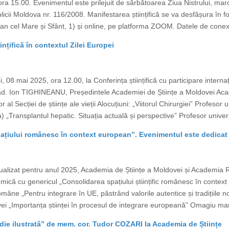
a 15.00. Evenimentul este prilejuit de sărbătoarea Ziua Nistrului, marca
icii Moldova nr. 116/2008. Manifestarea științifică se va desfășura în f
an cel Mare și Sfânt, 1) și online, pe platforma ZOOM. Datele de conexi
ințifică în contextul Zilei Europei
, 08 mai 2025, ora 12.00, la Conferința științifică cu participare interna
cad. Ion TIGHINEANU, Președintele Academiei de Științe a Moldovei A
al Secției de științe ale vieții Alocuțiuni: „Viitorul Chirurgiei” Profes
 „Transplantul hepatic. Situația actuală și perspective” Profesor unive
țiului românesc în context european”. Evenimentul este dedicat 
ualizat pentru anul 2025, Academia de Științe a Moldovei și Academia
ică cu genericul „Consolidarea spațiului științific românesc în context 
âne „Pentru integrare în UE, păstrând valorile autentice și tradițiile
vei „Importanța științei în procesul de integrare europeană” Omagiu ma
ie ilustrată” de mem. cor. Tudor COZARI la Academia de Științe