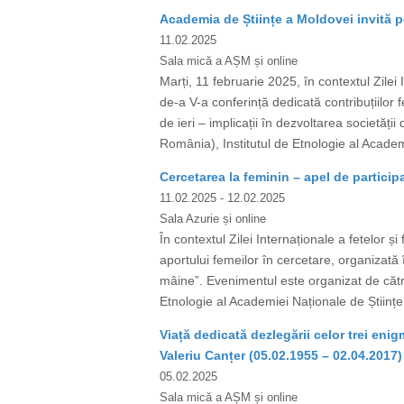
Academia de Științe a Moldovei invită pe
11.02.2025
Sala mică a AȘM și online
Marți, 11 februarie 2025, în contextul Zilei
de-a V-a conferință dedicată contribuțiilor f
de ieri – implicații în dezvoltarea societăț
România), Institutul de Etnologie al Academi
Cercetarea la feminin – apel de participa
11.02.2025
- 12.02.2025
Sala Azurie și online
În contextul Zilei Internaționale a fetelor ș
aportului femeilor în cercetare, organizată în
mâine”. Evenimentul este organizat de către
Etnologie al Academiei Naționale de Științe 
Viață dedicată dezlegării celor trei en
Valeriu Canțer (05.02.1955 – 02.04.2017)
05.02.2025
Sala mică a AȘM și online