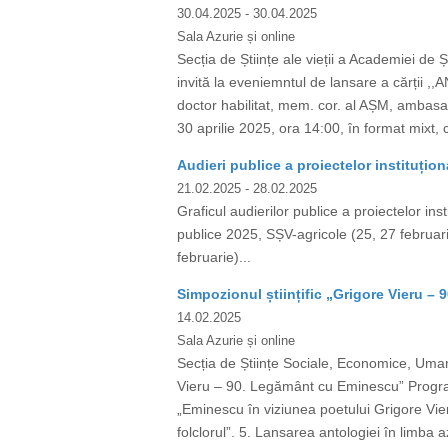
30.04.2025
- 30.04.2025
Sala Azurie și online
Secția de Științe ale vieții a Academiei de 
invită la eveniemntul de lansare a cărții 
doctor habilitat, mem. cor. al AȘM, ambasad
30 aprilie 2025, ora 14:00, în format mixt, 
Audieri publice a proiectelor instituțion
21.02.2025
- 28.02.2025
Graficul audierilor publice a proiectelor ins
publice 2025, SȘV-agricole (25, 27 februari
februarie)...
Simpozionul științific „Grigore Vieru 
14.02.2025
Sala Azurie și online
Secția de Științe Sociale, Economice, Umani
Vieru – 90. Legământ cu Eminescu” Program
„Eminescu în viziunea poetului Grigore Vieru
folclorul”. 5. Lansarea antologiei în limba