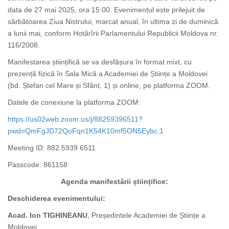
data de 27 mai 2025, ora 15.00. Evenimentul este prilejuit de
sărbătoarea Ziua Nistrului, marcat anual, în ultima zi de duminică
a lunii mai, conform Hotărîrii Parlamentului Republicii Moldova nr.
116/2008.
Manifestarea științifică se va desfășura în format mixt, cu
prezență fizică în Sala Mică a Academiei de Științe a Moldovei
(bd. Ștefan cel Mare și Sfânt, 1) și online, pe platforma ZOOM.
Datele de conexiune la platforma ZOOM:
https://us02web.zoom.us/j/88259396511?
pwd=QmFgJD72QoFqn1K54K10mf5ON5Eybc.1
Meeting ID: 882 5939 6511
Passcode: 861158
Agenda manifestării științifice:
Deschiderea evenimentului:
Acad. Ion TIGHINEANU
, Președintele Academiei de Științe a
Moldovei