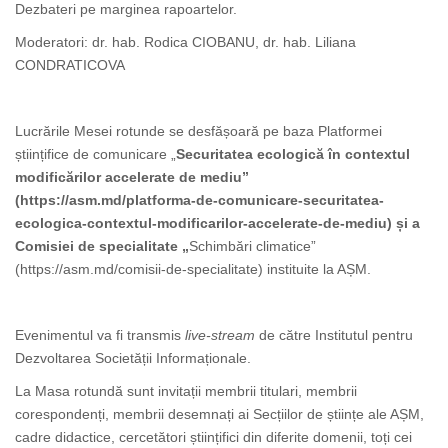
Dezbateri pe marginea rapoartelor.
Moderatori: dr. hab. Rodica CIOBANU, dr. hab. Liliana
CONDRATICOVA
Lucrările Mesei rotunde se desfășoară pe baza Platformei
științifice de comunicare „
Securitatea ecologică în contextul
modificărilor accelerate de mediu”
(https://asm.md/platforma-de-comunicare-securitatea-
ecologica-contextul-modificarilor-accelerate-de-mediu) și a
Comisiei de specialitate „
Schimbări climatice”
(https://asm.md/comisii-de-specialitate) instituite la AȘM.
Evenimentul va fi transmis
live-stream
de către Institutul pentru
Dezvoltarea Societății Informaționale.
La Masa rotundă sunt invitații membrii titulari, membrii
corespondenți, membrii desemnați ai Secțiilor de științe ale AȘM,
cadre didactice, cercetători științifici din diferite domenii, toți cei