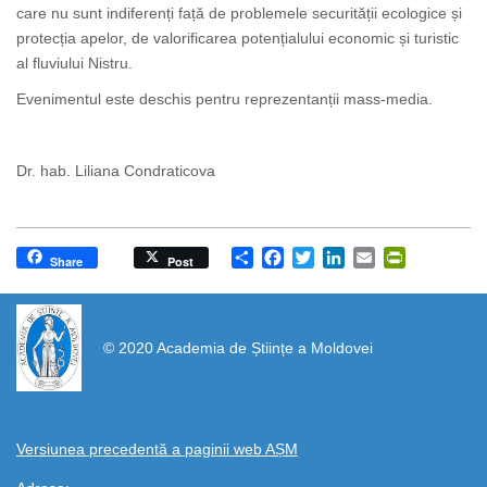
care nu sunt indiferenți față de problemele securității ecologice și
protecția apelor, de valorificarea potențialului economic și turistic
al fluviului Nistru.
Evenimentul este deschis pentru reprezentanții mass-media.
Dr. hab. Liliana Condraticova
Share
Facebook
Twitter
LinkedIn
Email
PrintFrien
Share
Post
https://propletenie.ru/
© 2020 Academia de Științe a Moldovei
Versiunea precedentă a paginii web AȘM