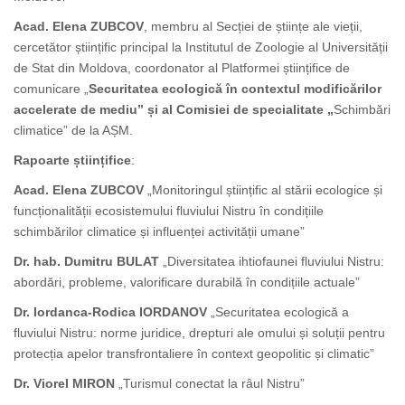
Acad. Elena ZUBCOV
, membru al Secției de științe ale vieții,
cercetător științific principal la Institutul de Zoologie al Universității
de Stat din Moldova, coordonator al Platformei științifice de
comunicare „
Securitatea ecologică în contextul modificărilor
accelerate de mediu” și al Comisiei de specialitate „
Schimbări
climatice” de la AȘM.
Rapoarte științifice
:
Acad. Elena ZUBCOV
„Monitoringul științific al stării ecologice și
funcționalității ecosistemului fluviului Nistru în condițiile
schimbărilor climatice și influenței activității umane”
Dr. hab. Dumitru BULAT
„Diversitatea ihtiofaunei fluviului Nistru:
abordări, probleme, valorificare durabilă în condițiile actuale”
Dr. Iordanca-Rodica IORDANOV
„Securitatea ecologică a
fluviului Nistru: norme juridice, drepturi ale omului și soluții pentru
protecția apelor transfrontaliere în context geopolitic și climatic”
Dr. Viorel MIRON
„Turismul conectat la râul Nistru”