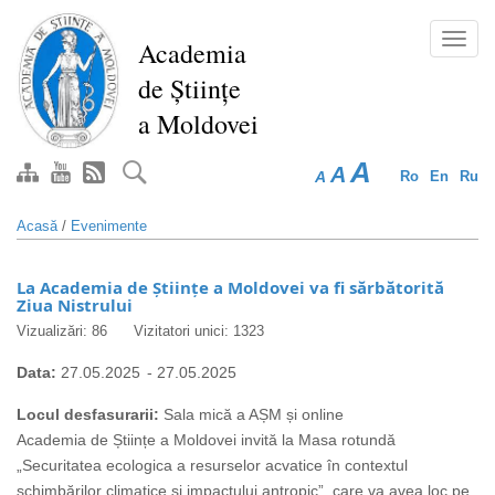
Mergi
la
Toggl
Academia
conţinutul
navig
de Științe
principal
a Moldovei
A
A
A
Ro
En
Ru
Acasă
/
Evenimente
La Academia de Științe a Moldovei va fi sărbătorită
Ziua Nistrului
Vizualizări: 86
Vizitatori unici: 1323
Data:
27.05.2025
-
27.05.2025
Locul desfasurarii:
Sala mică a AȘM și online
Academia de Științe a Moldovei invită la Masa rotundă
„Securitatea ecologica a resurselor acvatice în contextul
schimbărilor climatice și impactului antropic”, care va avea loc pe