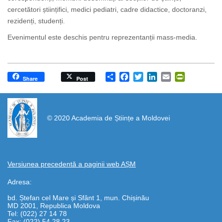
cercetători științifici, medici pediatri, cadre didactice, doctoranzi,
rezidenți, studenți.
Evenimentul este deschis pentru reprezentanții mass-media.
Share
Facebook
Twitter
LinkedIn
Email
PrintFrien
Share
Post
https://propletenie.ru/
© 2020 Academia de Științe a Moldovei
Versiunea precedentă a paginii web AȘM
Adresa:
bd. Ștefan cel Mare și Sfânt 1, mun. Chișinău
MD 2001, Republica Moldova
Tel: (022) 27 14 78
Fax: (022) 54 28 23