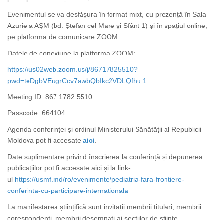
Evenimentul se va desfășura în format mixt, cu prezență în Sala
Azurie a AȘM (bd. Ștefan cel Mare și Sfânt 1) și în spațiul online,
pe platforma de comunicare ZOOM.
Datele de conexiune la platforma ZOOM:
https://us02web.zoom.us/j/86717825510?
pwd=teDgbVEugrCcv7awbQbIkc2VDLQfhu.1
Meeting ID: 867 1782 5510
Passcode: 664104
Agenda conferinței și ordinul Ministerului Sănătății al Republicii
Moldova pot fi accesate
aici
.
Date suplimentare privind înscrierea la conferință și depunerea
publicațiilor pot fi accesate aici și la link-
ul
https://usmf.md/ro/evenimente/pediatria-fara-frontiere-
conferinta-cu-participare-internationala
La manifestarea științifică sunt invitații membrii titulari, membrii
corespondenți, membrii desemnați ai secțiilor de științe,