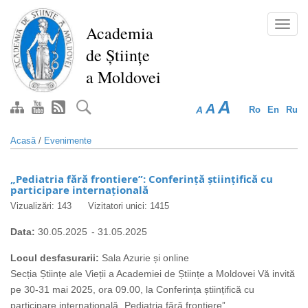
Mergi
la
Toggl
Academia
conţinutul
navig
de Științe
principal
a Moldovei
A
A
A
Ro
En
Ru
Acasă
/
Evenimente
„Pediatria fără frontiere”: Conferință științifică cu
participare internațională
Vizualizări: 143
Vizitatori unici: 1415
Data:
30.05.2025
-
31.05.2025
Locul desfasurarii:
Sala Azurie și online
Secția Științe ale Vieții a Academiei de Științe a Moldovei Vă invită
pe 30-31 mai 2025, ora 09.00, la Conferința științifică cu
participare internațională „Pediatria fără frontiere”.