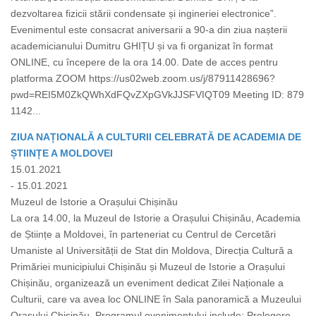
dezvoltarea fizicii stării condensate și ingineriei electronice”.
Evenimentul este consacrat aniversarii a 90-a din ziua nașterii
academicianului Dumitru GHIȚU și va fi organizat în format
ONLINE, cu începere de la ora 14.00. Date de acces pentru
platforma ZOOM https://us02web.zoom.us/j/87911428696?
pwd=REI5M0ZkQWhXdFQvZXpGVkJJSFVIQT09 Meeting ID: 879
1142...
ZIUA NAȚIONALĂ A CULTURII CELEBRATĂ DE ACADEMIA DE
ȘTIINȚE A MOLDOVEI
15.01.2021
- 15.01.2021
Muzeul de Istorie a Orașului Chișinău
La ora 14.00, la Muzeul de Istorie a Orașului Chișinău, Academia
de Științe a Moldovei, în parteneriat cu Centrul de Cercetări
Umaniste al Universității de Stat din Moldova, Direcția Cultură a
Primăriei municipiului Chișinău și Muzeul de Istorie a Orașului
Chișinău, organizează un eveniment dedicat Zilei Naționale a
Culturii, care va avea loc ONLINE în Sala panoramică a Muzeului
Orașului Chișinău. Programul evenimentului include: Prelegere