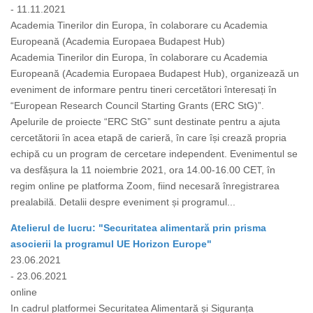
- 11.11.2021
Academia Tinerilor din Europa, în colaborare cu Academia
Europeană (Academia Europaea Budapest Hub)
Academia Tinerilor din Europa, în colaborare cu Academia
Europeană (Academia Europaea Budapest Hub), organizează un
eveniment de informare pentru tineri cercetători înteresați în
“European Research Council Starting Grants (ERC StG)”.
Apelurile de proiecte “ERC StG” sunt destinate pentru a ajuta
cercetătorii în acea etapă de carieră, în care își crează propria
echipă cu un program de cercetare independent. Evenimentul se
va desfășura la 11 noiembrie 2021, ora 14.00-16.00 CET, în
regim online pe platforma Zoom, fiind necesară înregistrarea
prealabilă. Detalii despre eveniment și programul...
Atelierul de lucru: "Securitatea alimentară prin prisma
asocierii la programul UE Horizon Europe"
23.06.2021
- 23.06.2021
online
In cadrul platformei Securitatea Alimentară și Siguranța