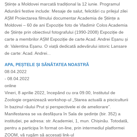
Științe a Moldovei marcată tradițional la 12 iunie. Programul
Adunării festive include: Mesaje de salut, felicitări cu prilejul zilei
AȘM Proiectarea filmului documentar Academia de Științe a
Moldovei – 60 de ani Expoziție foto de Vladimir Colos Academia
de Științe prin obiectivul fotografului (1990-2008) Expoziție de
carte a membrilor AȘM Expoziție de carte Acad. Andrei Eșanu și
dr. Valentina Eșanu. O viață dedicată adevărului istoric Lansare
de carte: Acad. Andrei...
APA, PEȘTELE ȘI SĂNĂTATEA NOASTRĂ
08.04.2022
- 08.04.2022
online
Vineri, 8 aprilie 2022, începând cu ora 09.00, Institutul de
Zoologie organizează workshop-ul „Starea actuală a pisciculturii
în bazinul râului Prut și perspectivele ei de ameliorare”.
Manifestarea se va desfășura în Sala de ședințe (bir. 352) a
instituției, pe adresa: str. Academiei, 1, mun. Chișinău. Totodată,
pentru a participa în format on-line, prin intermediul platformei
ZOOM, vă rugăm să accesați link-ul