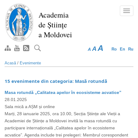
Mergi
la
Toggl
Academia
conţinutul
navig
de Științe
principal
a Moldovei
A
A
A
Ro
En
Ru
Acasă
/
Evenimente
15 evenimente din categoria: Masă rotundă
Masa rotundă „Calitatea apelor în ecosisteme acvatice”
28.01.2025
Sala mică a AȘM și online
Marți, 28 ianuarie 2025, ora 10.00, Secția Științe ale Vieții a
Academiei de Științe a Moldovei invită la masa rotundă cu
participare internațională „Calitatea apelor în ecosisteme
acvatice”. Agenda include trei prelegeri: Membrul corespondent