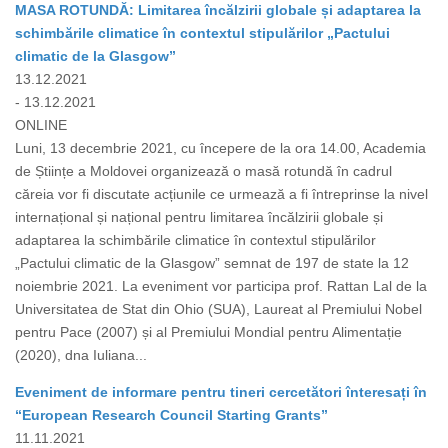
MASA ROTUNDĂ: Limitarea încălzirii globale și adaptarea la
schimbările climatice în contextul stipulărilor „Pactului
climatic de la Glasgow”
13.12.2021
- 13.12.2021
ONLINE
Luni, 13 decembrie 2021, cu începere de la ora 14.00, Academia
de Științe a Moldovei organizează o masă rotundă în cadrul
căreia vor fi discutate acțiunile ce urmează a fi întreprinse la nivel
internațional și național pentru limitarea încălzirii globale și
adaptarea la schimbările climatice în contextul stipulărilor
„Pactului climatic de la Glasgow” semnat de 197 de state la 12
noiembrie 2021. La eveniment vor participa prof. Rattan Lal de la
Universitatea de Stat din Ohio (SUA), Laureat al Premiului Nobel
pentru Pace (2007) și al Premiului Mondial pentru Alimentație
(2020), dna Iuliana...
Eveniment de informare pentru tineri cercetători înteresați în
“European Research Council Starting Grants”
11.11.2021