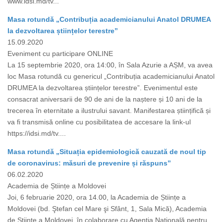
www.idsi.md/tv...
Masa rotundă „Contribuția academicianului Anatol DRUMEA
la dezvoltarea științelor terestre”
15.09.2020
Eveniment cu participare ONLINE
La 15 septembrie 2020, ora 14:00, în Sala Azurie a AȘM, va avea
loc Masa rotundă cu genericul „Contribuția academicianului Anatol
DRUMEA la dezvoltarea științelor terestre”. Evenimentul este
consacrat aniversarii de 90 de ani de la naștere și 10 ani de la
trecerea în eternitate a ilustrului savant. Manifestarea științifică și
va fi transmisă online cu posibilitatea de accesare la link-ul
https://idsi.md/tv....
Masa rotundă „Situația epidemiologică cauzată de noul tip
de coronavirus: măsuri de prevenire și răspuns”
06.02.2020
Academia de Științe a Moldovei
Joi, 6 februarie 2020, ora 14.00, la Academia de Științe a
Moldovei (bd. Ştefan cel Mare şi Sfânt, 1, Sala Mică), Academia
de Științe a Moldovei, în colaborare cu Agenția Națională pentru