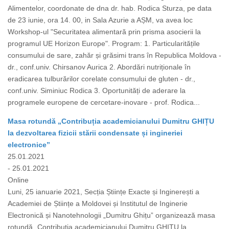
Alimentelor, coordonate de dna dr. hab. Rodica Sturza, pe data
de 23 iunie, ora 14. 00, in Sala Azurie a AȘM, va avea loc
Workshop-ul "Securitatea alimentară prin prisma asocierii la
programul UE Horizon Europe". Program: 1. Particularitățile
consumului de sare, zahăr și grăsimi trans în Republica Moldova -
dr., conf.univ. Chirsanov Aurica 2. Abordări nutriționale în
eradicarea tulburărilor corelate consumului de gluten - dr.,
conf.univ. Siminiuc Rodica 3. Oportunități de aderare la
programele europene de cercetare-inovare - prof. Rodica...
Masa rotundă „Contribuția academicianului Dumitru GHIȚU
la dezvoltarea fizicii stării condensate și ingineriei
electronice”
25.01.2021
- 25.01.2021
Online
Luni, 25 ianuarie 2021, Secția Științe Exacte și Inginerești a
Academiei de Științe a Moldovei și Institutul de Inginerie
Electronică și Nanotehnologii „Dumitru Ghițu” organizează masa
rotundă „Contribuția academicianului Dumitru GHIȚU la