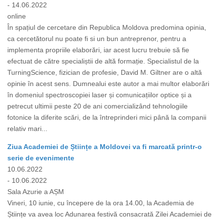
- 14.06.2022
online
În spațiul de cercetare din Republica Moldova predomina opinia,
ca cercetătorul nu poate fi si un bun antreprenor, pentru a
implementa propriile elaborări, iar acest lucru trebuie să fie
efectuat de către specialiștii de altă formație. Specialistul de la
TurningScience, fizician de profesie, David M. Giltner are o altă
opinie în acest sens. Dumnealui este autor a mai multor elaborări
în domeniul spectroscopiei laser și comunicațiilor optice și a
petrecut ultimii peste 20 de ani comercializând tehnologiile
fotonice la diferite scări, de la întreprinderi mici până la companii
relativ mari...
Ziua Academiei de Științe a Moldovei va fi marcată printr-o
serie de evenimente
10.06.2022
- 10.06.2022
Sala Azurie a AȘM
Vineri, 10 iunie, cu începere de la ora 14.00, la Academia de
Științe va avea loc Adunarea festivă consacrată Zilei Academiei de