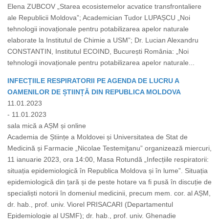
Elena ZUBCOV „Starea ecosistemelor acvatice transfrontaliere
ale Republicii Moldova”; Academician Tudor LUPAȘCU „Noi
tehnologii inovaționale pentru potabilizarea apelor naturale
elaborate la Institutul de Chimie a USM”; Dr. Lucian Alexandru
CONSTANTIN, Institutul ECOIND, București România: „Noi
tehnologii inovaționale pentru potabilizarea apelor naturale...
INFECȚIILE RESPIRATORII PE AGENDA DE LUCRU A
OAMENILOR DE ȘTIINȚĂ DIN REPUBLICA MOLDOVA
11.01.2023
- 11.01.2023
sala mică a AȘM și online
Academia de Științe a Moldovei și Universitatea de Stat de
Medicină și Farmacie „Nicolae Testemiţanu” organizează miercuri,
11 ianuarie 2023, ora 14:00, Masa Rotundă „Infecțiile respiratorii:
situația epidemiologică în Republica Moldova și în lume”. Situația
epidemiologică din țară și de peste hotare va fi pusă în discuție de
specialiști notorii în domeniul medicinii, precum mem. cor. al AȘM,
dr. hab., prof. univ. Viorel PRISACARI (Departamentul
Epidemiologie al USMF); dr. hab., prof. univ. Ghenadie