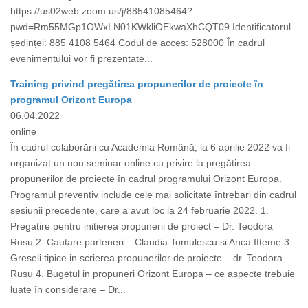
https://us02web.zoom.us/j/88541085464?
pwd=Rm55MGp1OWxLN01KWkliOEkwaXhCQT09 Identificatorul
ședinței: 885 4108 5464 Codul de acces: 528000 În cadrul
evenimentului vor fi prezentate...
Training privind pregătirea propunerilor de proiecte în
programul Orizont Europa
06.04.2022
online
În cadrul colaborării cu Academia Română, la 6 aprilie 2022 va fi
organizat un nou seminar online cu privire la pregătirea
propunerilor de proiecte în cadrul programului Orizont Europa.
Programul preventiv include cele mai solicitate întrebari din cadrul
sesiunii precedente, care a avut loc la 24 februarie 2022. 1.
Pregatire pentru initierea propunerii de proiect – Dr. Teodora
Rusu 2. Cautare parteneri – Claudia Tomulescu si Anca Ifteme 3.
Greseli tipice in scrierea propunerilor de proiecte – dr. Teodora
Rusu 4. Bugetul in propuneri Orizont Europa – ce aspecte trebuie
luate în considerare – Dr...