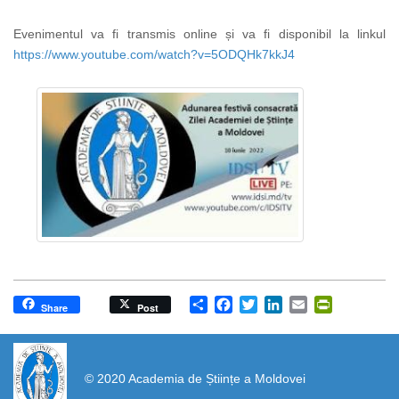
Evenimentul va fi transmis online și va fi disponibil la linkul
https://www.youtube.com/watch?v=5ODQHk7kkJ4
Share
Facebook
Twitter
LinkedIn
Email
PrintFrien
Share
Post
https://propletenie.ru/
© 2020 Academia de Științe a Moldovei