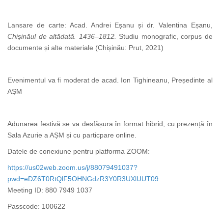
Lansare de carte: Acad. Andrei Eșanu și dr. Valentina Eșanu,
Chișinăul de altădată. 1436–1812.
Studiu monografic, corpus de
documente și alte materiale (Chișinău: Prut, 2021)
Evenimentul va fi moderat de acad. Ion Tighineanu, Președinte al
AȘM
Adunarea festivă se va desfășura în format hibrid, cu prezență în
Sala Azurie a AȘM și cu particpare online.
Datele de conexiune pentru platforma ZOOM:
https://us02web.zoom.us/j/88079491037?
pwd=eDZ6T0RtQlF5OHNGdzR3Y0R3UXlUUT09
Meeting ID: 880 7949 1037
Passcode: 100622