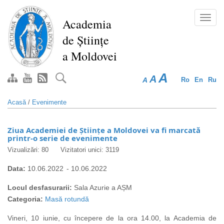
Mergi
la
Toggl
Academia
conţinutul
navig
de Științe
principal
a Moldovei
A
A
A
Ro
En
Ru
Acasă
/
Evenimente
Ziua Academiei de Științe a Moldovei va fi marcată
printr-o serie de evenimente
Vizualizări: 80
Vizitatori unici: 3119
Data:
10.06.2022
-
10.06.2022
Locul desfasurarii:
Sala Azurie a AȘM
Categoria:
Masă rotundă
Vineri, 10 iunie, cu începere de la ora 14.00, la Academia de