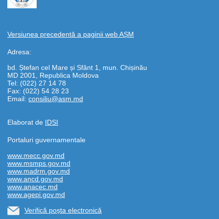
Versiunea precedentă a paginii web AȘM
Adresa:
bd. Ștefan cel Mare și Sfânt 1, mun. Chișinău
MD 2001, Republica Moldova
Tel: (022) 27 14 78
Fax: (022) 54 28 23
Email:
consiliu@asm.md
Elaborat de
IDSI
Portaluri guvernamentale
www.mecc.gov.md
www.msmps.gov.md
www.madrm.gov.md
www.ancd.gov.md
www.anacec.md
www.agepi.gov.md
Verifică poșta electronică