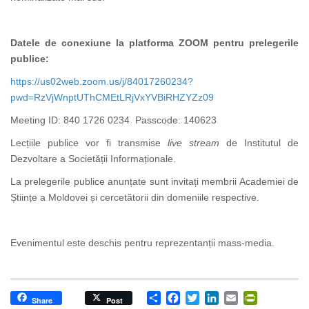
Datele de conexiune la platforma ZOOM pentru prelegerile
publice:
https://us02web.zoom.us/j/84017260234?
pwd=RzVjWnptUThCMEtLRjVxYVBiRHZYZz09
Meeting ID: 840 1726 0234 Passcode: 140623
Lecțiile publice vor fi transmise
live stream
de Institutul de
Dezvoltare a Societății Informaționale.
La prelegerile
publice anunțate s
unt invitați membrii Academiei de
Științe a Moldovei și cercetătorii din domeniile respective.
Evenimentul este deschis pentru reprezentanții mass-media.
Share
Facebook
Twitter
LinkedIn
Email
PrintFrien
Share
Post