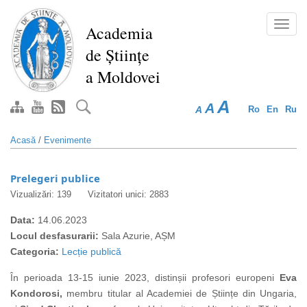
Mergi
la
Toggl
Academia
conţinutul
navig
de Științe
principal
a Moldovei
A
A
A
Ro
En
Ru
Acasă
/
Evenimente
Prelegeri publice
Vizualizări: 139
Vizitatori unici: 2883
Data:
14.06.2023
Locul desfasurarii:
Sala Azurie, AȘM
Categoria:
Lecție publică
În perioada 13-15 iunie 2023, distinșii profesori europeni
Eva
Kondorosi,
membru titular al Academiei de Științe din Ungaria,