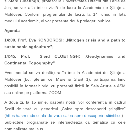
și
Sierd
Cloetingh,
profesor la Universitatea Utrecht din Țările de
Jos, se vor afla într-o vizită de lucru la Academia de Științe a
Moldovei. Conform programului de lucru, la 14 iunie, în fața
mediului academic, ei vor prezenta două prelegeri publice.
Agenda
14:00. Prof. Eva KONDOROSI:
„
Nitrogen crisis and a path to
sustainable agriculture”;
14:45. Prof. Sierd CLOETINGH:
„
Geodynamics and
Continental Topography”
Evenimentul se va desfășura în incinta Academiei de Științe a
Moldovei (bd. Ștefan cel Mare și Sfânt 1), participarea fiind
posibilă în format hibrid, cu prezență fizică în Sala Azurie a AȘM
sau online pe platforma ZOOM.
A doua zi, la 15 iunie, oaspeții noștri vor conferenția în cadrul
Școlii de vară cu genericul „Calea spre descoperiri științifice”
(
https://asm.md/scoala-de-vara-calea-spre-descoperiri-stiintifice
).
Subiectele programate se intersectează ca tematică cu cele
nominalizate mai sus.