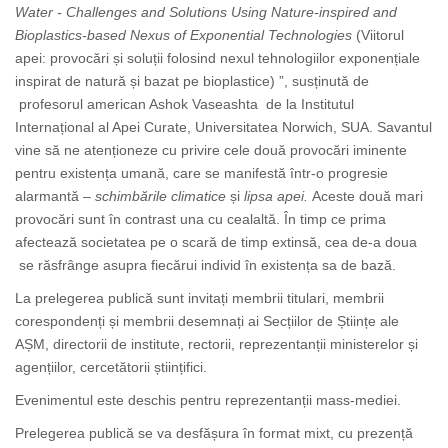
Water - Challenges and Solutions Using Nature-inspired and
Bioplastics-based Nexus of Exponential Technologies
(
Viitorul
apei: provocări și soluții folosind nexul tehnologiilor exponențiale
inspirat de natură și bazat pe bioplastice)
”, susținută de
profesorul american Ashok Vaseashta de la Institutul
Internațional al Apei Curate, Universitatea Norwich, SUA. Savantul
vine să ne atenționeze cu privire cele două provocări iminente
pentru existența umană, care se manifestă într-o progresie
alarmantă –
schimbările climatice
și
lipsa apei.
Aceste două mari
provocări sunt în contrast una cu cealaltă. În timp ce prima
afectează societatea pe o scară de timp extinsă, cea de-a doua
se răsfrânge asupra fiecărui individ în existența sa de bază.
La prelegerea publică sunt invitați membrii titulari, membrii
corespondenți și membrii desemnați ai Secțiilor de Științe ale
AȘM, directorii de institute, rectorii, reprezentanții ministerelor și
agențiilor, cercetătorii științifici.
Evenimentul este deschis pentru reprezentanții mass-mediei.
Prelegerea publică se va desfășura în format mixt, cu prezență