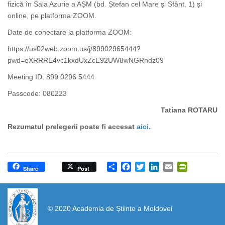
fizică în Sala Azurie a AȘM (bd. Ștefan cel Mare și Sfânt, 1) și
online, pe platforma ZOOM.
Date de conectare la platforma ZOOM:
https://us02web.zoom.us/j/89902965444?
pwd=eXRRRE4vc1kxdUxZcE92UW8wNGRndz09
Meeting ID: 899 0296 5444
Passcode: 080223
Tatiana ROTARU
Rezumatul prelegerii poate fi accesat
aici
.
Share
Facebook
Twitter
LinkedIn
Email
PrintFrien
Share
Post
https://propletenie.ru/
© 2020 Academia de Științe a Moldovei