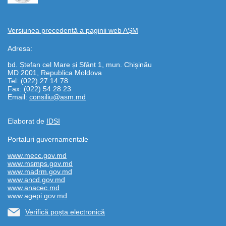
Versiunea precedentă a paginii web AȘM
Adresa:
bd. Ștefan cel Mare și Sfânt 1, mun. Chișinău
MD 2001, Republica Moldova
Tel: (022) 27 14 78
Fax: (022) 54 28 23
Email:
consiliu@asm.md
Elaborat de
IDSI
Portaluri guvernamentale
www.mecc.gov.md
www.msmps.gov.md
www.madrm.gov.md
www.ancd.gov.md
www.anacec.md
www.agepi.gov.md
Verifică poșta electronică