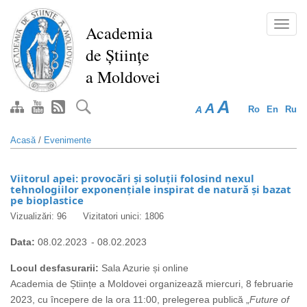
Mergi
la
Toggl
Academia
conţinutul
navig
de Științe
principal
a Moldovei
A
A
A
Ro
En
Ru
Acasă
/
Evenimente
Viitorul apei: provocări și soluții folosind nexul
tehnologiilor exponențiale inspirat de natură și bazat
pe bioplastice
Vizualizări: 96
Vizitatori unici: 1806
Data:
08.02.2023
-
08.02.2023
Locul desfasurarii:
Sala Azurie și online
Academia de Științe a Moldovei organizează miercuri, 8 februarie
2023, cu începere de la ora 11:00, prelegerea publică „
Future of