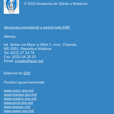
© 2020 Academia de Științe a Moldovei
Versiunea precedentă a paginii web AȘM
Adresa:
bd. Ștefan cel Mare și Sfânt 1, mun. Chișinău
MD 2001, Republica Moldova
Tel: (022) 27 14 78
Fax: (022) 54 28 23
Email:
consiliu@asm.md
Elaborat de
IDSI
Portaluri guvernamentale
www.mecc.gov.md
www.msmps.gov.md
www.madrm.gov.md
www.ancd.gov.md
www.anacec.md
www.agepi.gov.md