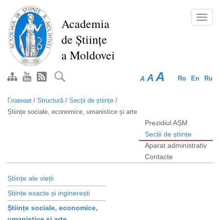
Перейти
к
Toggl
Academia
основному
navig
de Științe
содержанию
a Moldovei
A
A
A
Ro
En
Ru
Главная
/
Structură
/
Secții de științe
/
Științe sociale, economice, umanistice și arte
Prezidiul AȘM
Secții de științe
Aparat administrativ
Contacte
Științe ale vieții
Științe exacte și inginerești
Științe sociale, economice, 
umanistice și arte