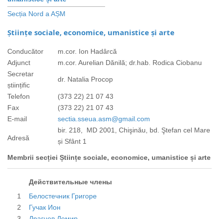
Secția Nord a AȘM
Științe sociale, economice, umanistice și arte
Conducător
m.cor. Ion Hadârcă
Adjunct
m.cor. Aurelian Dănilă; dr.hab. Rodica Ciobanu
Secretar
dr. Natalia Procop
științific
Telefon
(373 22) 21 07 43
Fax
(373 22) 21 07 43
E-mail
sectia.sseua.asm@gmail.com
bir. 218, MD 2001, Chişinău, bd. Ştefan cel Mare
Adresă
și Sfânt 1
Membrii secției Științe sociale, economice, umanistice și arte
Действительные члены
1
Белостечник Григоре
2
Гучак Ион
3
Драгнев Демир