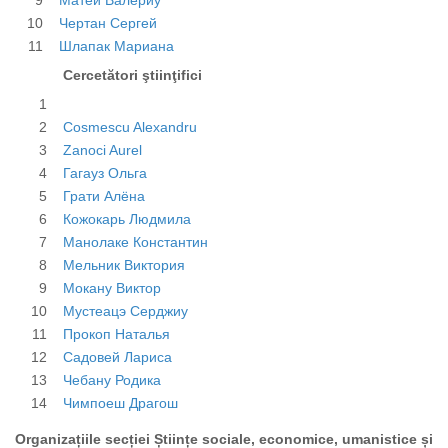
9
Матей Валериу
10
Чертан Сергей
11
Шлапак Мариана
Cercetători ştiinţifici
1
2
Cosmescu Alexandru
3
Zanoci Aurel
4
Гагауз Ольга
5
Грати Алёна
6
Кожокарь Людмила
7
Манолаке Константин
8
Мельник Виктория
9
Мокану Виктор
10
Мустеацэ Серджиу
11
Прокоп Наталья
12
Садовей Лариса
13
Чебану Родика
14
Чимпоеш Драгош
Organizațiile secției Științe sociale, economice, umanistice și