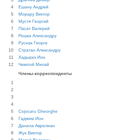
4
Ешану Андрей
5
Морару Виктор
6
Мустя Георгий
7
Пасат Валерий
8
Рошка Александру
9
Руснак Георге
10
Стратан Александру
11
Хадыркэ Ион
12
Чимпой Михай
Члены-корреспонденты
1
2
3
4
5
Cojocaru Gheorghe
6
Гаджим Ион
7
Данила Аврелиан
8
Жук Виктор