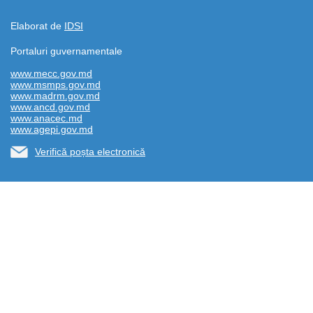
Elaborat de
IDSI
Portaluri guvernamentale
www.mecc.gov.md
www.msmps.gov.md
www.madrm.gov.md
www.ancd.gov.md
www.anacec.md
www.agepi.gov.md
Verifică poșta electronică