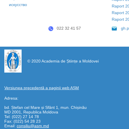
искусство
Raport 2
Raport 2
Raport 2
022 32 41 57
gh.
https://propletenie.ru/
© 2020 Academia de Științe a Moldovei
Versiunea precedentă a paginii web AȘM
Adresa:
bd. Ștefan cel Mare și Sfânt 1, mun. Chișinău
MD 2001, Republica Moldova
Tel: (022) 27 14 78
Fax: (022) 54 28 23
Email:
consiliu@asm.md