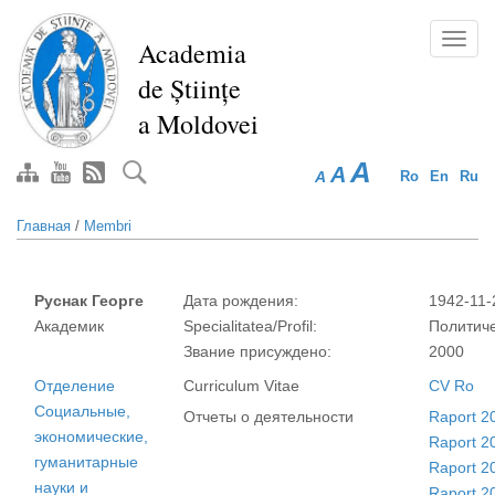
Перейти
к
Toggl
Academia
основному
navig
de Științe
содержанию
a Moldovei
A
A
A
Ro
En
Ru
Главная
/
Membri
Руснак Георге
Дата рождения:
1942-11-
Академик
Specialitatea/Profil:
Политиче
Звание присуждено:
2000
Отделение
Curriculum Vitae
CV Ro
Социальные,
Отчеты о деятельности
Raport 2
экономические,
Raport 2
гуманитарные
Raport 2
науки и
Raport 2