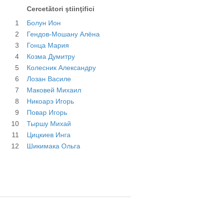
Cercetători ştiinţifici
1
Болун Ион
2
Гендов-Мошану Алёна
3
Гонца Мария
4
Козма Думитру
5
Колесник Александру
6
Лозан Василе
7
Маковей Михаил
8
Никоарэ Игорь
9
Повар Игорь
10
Тыршу Михай
11
Цицкиев Инга
12
Шикимака Ольга