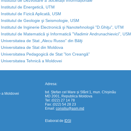
Institutul de Dezvoltare a Societății Informaționale
Institutul de Energetică, UTM
Institutul de Fizică Aplicată, USM
Institutul de Geologie şi Seismologie, USM
Institutul de Inginerie Electronică şi Nanotehnologii "D.Ghiţu", UTM
Institutul de Matematică şi Informatică "Vladimir Andrunachievici", US
https://propletenie.ru/
Universitatea de Stat „Alecu Russo” din Bălţi
Universitatea de Stat din Moldova
0
Universitatea Pedagogică de Stat "Ion Creangă"
1
Universitatea Tehnică a Moldovei
Adresa:
bd. Ștefan cel Mare și Sfânt 1, mun. Chișinău
e a Moldovei
MD 2001, Republica Moldova
Tel: (022) 27 14 78
Fax: (022) 54 28 23
Email:
consiliu@asm.md
Elaborat de
IDSI