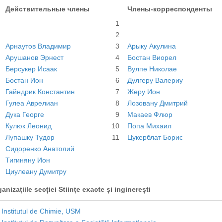
Действительные члены
Члены-корреспонденты
1
2
Арнаутов Владимир
3
Арыку Акулина
Арушанов Эрнест
4
Бостан Виорел
Берсукер Исаак
5
Вулпе Николае
Бостан Ион
6
Дулгеру Валериу
Гайндрик Константин
7
Жеру Ион
Гулеа Аврелиан
8
Лозовану Дмитрий
Дука Георге
9
Макаев Флюр
Кулюк Леонид
10
Попа Михаил
Лупашку Тудор
11
Цукерблат Борис
Сидоренко Анатолий
Тигиняну Ион
Циулеану Думитру
anizațiile secției Stiințe exacte și inginerești
Institutul de Chimie, USM