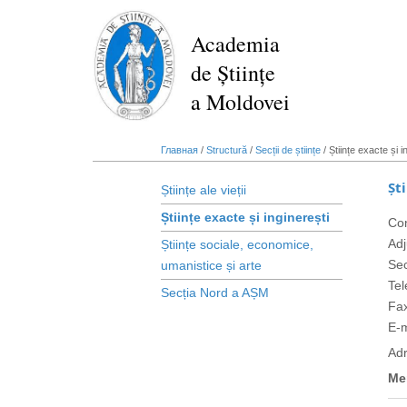
Перейти
к
Academia
основному
de Științe
содержанию
a Moldovei
Главная
/
Structură
/
Secții de științe
/
Științe exacte și i
Șt
Științe ale vieții
Științe exacte și inginerești
Co
Adj
Științe sociale, economice, 
Sec
umanistice și arte
Tel
Secția Nord a AȘM
Fa
E-m
Ad
Mem