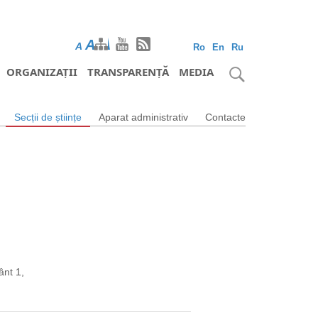
A
A
A
Ro
En
Ru
ORGANIZAȚII
TRANSPARENȚĂ
MEDIA
Secții de științe
Aparat administrativ
Contacte
ânt 1,