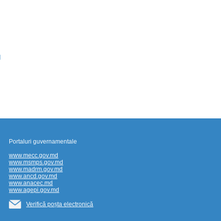
M
Portaluri guvernamentale
www.mecc.gov.md
www.msmps.gov.md
www.madrm.gov.md
www.ancd.gov.md
www.anacec.md
www.agepi.gov.md
Verifică poșta electronică