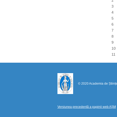
2
3
4
5
6
7
8
9
1
1
© 2020 Academia de Științ
Versiunea precedentă a paginii web AȘM