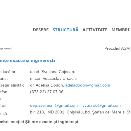
DESPRE
STRUCTURĂ
ACTIVITATE
MEMBRI
Prezidiul AȘM
nginerești
iințe exacte și inginerești
nducător
acad. Svetlana Cojocaru
unct
m.cor. Veaceslav Ursachi
retar științific
dr. Adelina Dodon,
adeladodon@gmail.com
efon
(373 22) 27 07 06
x
-
ail
dep.ssei.asm@gmail.com
vvursaki@gmail.com
bir. 218, MD 2001, Chişinău, bd. Ştefan cel Mare și Sf
resă
brii secției Științe exacte și inginerești