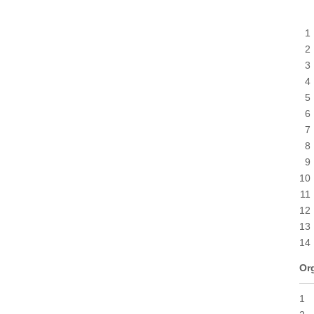
1
2
3
4
5
6
7
8
9
10
11
12
13
14
Org
1