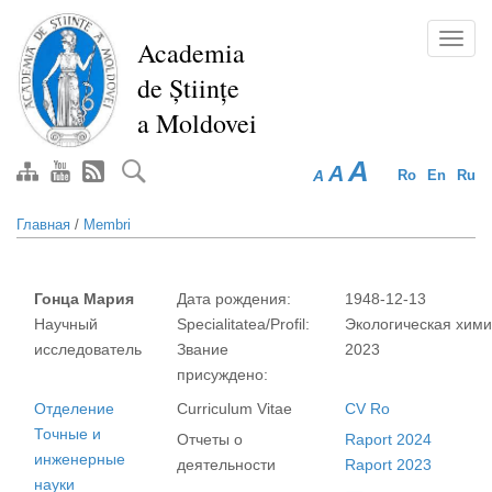
Перейти
к
Toggl
Academia
основному
navig
de Științe
содержанию
a Moldovei
A
A
A
Ro
En
Ru
Главная
/
Membri
Гонца Мария
Дата рождения:
1948-12-13
Научный
Specialitatea/Profil:
Экологическая хим
исследователь
Звание
2023
присуждено:
Отделение
Curriculum Vitae
CV Ro
Точные и
Отчеты о
Raport 2024
инженерные
деятельности
Raport 2023
науки