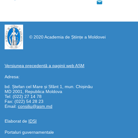
https://propletenie.ru/
© 2020 Academia de Științe a Moldovei
Versiunea precedentă a paginii web AȘM
Adresa:
bd. Ștefan cel Mare și Sfânt 1, mun. Chișinău
MD 2001, Republica Moldova
Tel: (022) 27 14 78
Fax: (022) 54 28 23
Email:
consiliu@asm.md
Elaborat de
IDSI
Portaluri guvernamentale