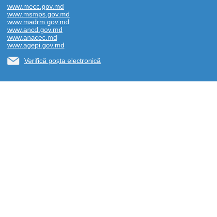
www.mecc.gov.md
www.msmps.gov.md
www.madrm.gov.md
www.ancd.gov.md
www.anacec.md
www.agepi.gov.md
Verifică poșta electronică