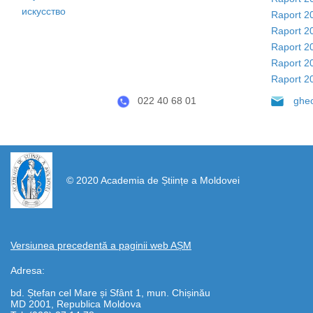
искусство
Raport 2
Raport 2
Raport 2
Raport 2
Raport 2
022 40 68 01
ghe
https://propletenie.ru/
© 2020 Academia de Științe a Moldovei
Versiunea precedentă a paginii web AȘM
Adresa:
bd. Ștefan cel Mare și Sfânt 1, mun. Chișinău
MD 2001, Republica Moldova