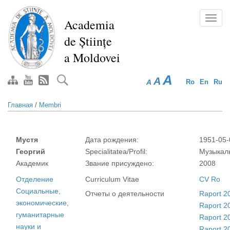
Перейти
к
Toggl
Academia
основному
navig
de Științe
содержанию
a Moldovei
A
A
A
Ro
En
Ru
Главная
/
Membri
Мустя
Дата рождения:
1951-05-
Георгий
Specialitatea/Profil:
Музыкаль
Академик
Звание присуждено:
2008
Отделение
Curriculum Vitae
CV Ro
Социальные,
Отчеты о деятельности
Raport 2
экономические,
Raport 2
гуманитарные
Raport 2
науки и
Raport 2