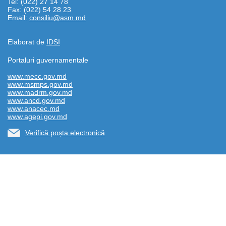
Tel: (022) 27 14 78
Fax: (022) 54 28 23
Email:
consiliu@asm.md
Elaborat de
IDSI
Portaluri guvernamentale
www.mecc.gov.md
www.msmps.gov.md
www.madrm.gov.md
www.ancd.gov.md
www.anacec.md
www.agepi.gov.md
Verifică poșta electronică