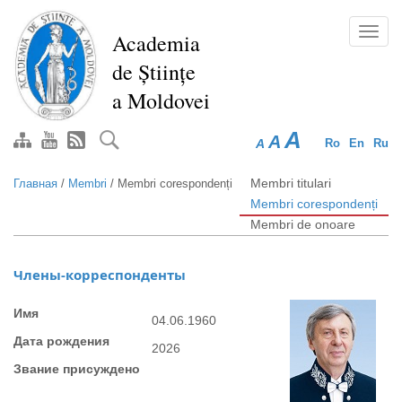
Перейти
к
Toggl
Academia
основному
navig
de Științe
содержанию
a Moldovei
A
A
A
Ro
En
Ru
Membri titulari
Главная
/
Membri
/
Membri corespondenți
Membri corespondenți
Membri de onoare
Члены-корреспонденты
Имя
04.06.1960
Дата рождения
2026
Звание присуждено