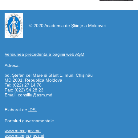
https://propletenie.ru/
© 2020 Academia de Științe a Moldovei
Versiunea precedentă a paginii web AȘM
Adresa:
bd. Ștefan cel Mare și Sfânt 1, mun. Chișinău
MD 2001, Republica Moldova
Tel: (022) 27 14 78
Fax: (022) 54 28 23
Email:
consiliu@asm.md
Elaborat de
IDSI
Portaluri guvernamentale
www.mecc.gov.md
www.msmps.gov.md