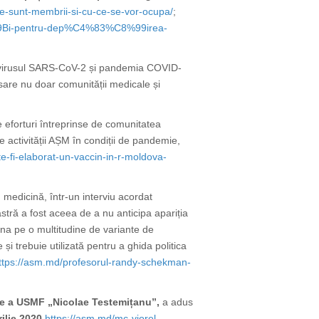
ine-sunt-membrii-si-cu-ce-se-vor-ocupa/
;
C8%9Bi-pentru-dep%C4%83%C8%99irea-
navirusul SARS-CoV-2 și pandemia COVID-
sare nu doar comunității medicale și
e eforturi întreprinse de comunitatea
e activității AȘM în condiții de pandemie,
ate-fi-elaborat-un-vaccin-in-r-moldova-
 medicină, într-un interviu acordat
tră a fost aceea de a nu anticipa apariția
na pe o multitudine de variante de
și trebuie utilizată pentru a ghida politica
ttps://asm.md/profesorul-randy-schekman-
ie a USMF „Nicolae Testemițanu”,
a adus
rilie 2020
https://asm.md/mc-viorel-