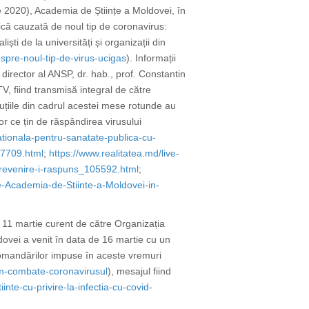
e 2020), Academia de Științe a Moldovei, în
că cauzată de noul tip de coronavirus:
ti de la universități și organizații din
spre-noul-tip-de-virus-ucigas
). Informații
irector al ANSP, dr. hab., prof. Constantin
V, fiind transmisă integral de către
cuțiile din cadrul acestei mese rotunde au
or ce țin de răspândirea virusului
tionala-pentru-sanatate-publica-cu-
17709.html
;
https://www.realitatea.md/live-
prevenire-i-raspuns_105592.html
;
-Academia-de-Stiinte-a-Moldovei-in-
a 11 martie curent
de către Organizația
dovei a venit în data de 16 martie cu un
ecomandărilor impuse în aceste vremuri
tem-combate-coronavirusul
), mesajul fiind
te-cu-privire-la-infectia-cu-covid-