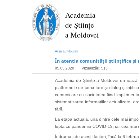
Mergi
la
Academia
conţinutul
de Științe
principal
a Moldovei
Acasă
/
Noutăți
În atenția comunității științifice 
05.05.2020
Vizualizări: 515
Academia de Științe a Moldovei urmează dr
platformele de cercetare și dialog științifi
comunicare cu societatea fiind implement
sistematizarea informațiilor actualizate, 
țării.
La etapa actuală, una dintre cele mai import
lupta cu pandemia COVID-19, iar cea mai si
Îndrumați de acești factori,
încă la 6 febru