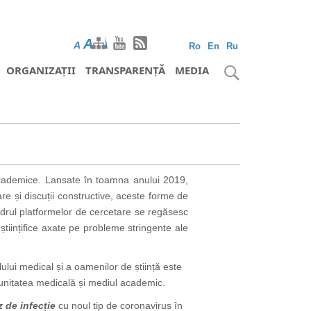
A
A
A
Ro
En
Ru
ORGANIZAȚII
TRANSPARENȚĂ
MEDIA
 academice. Lansate în toamna anului 2019,
are și discuții constructive, aceste forme de
adrul platformelor
de cercetare
se regăsesc
tiințifice axate pe probleme stringente ale
ului medical și a oamenilor de știință este
munitatea medicală și mediul academic.
z de infecție
cu noul tip de coronavirus în