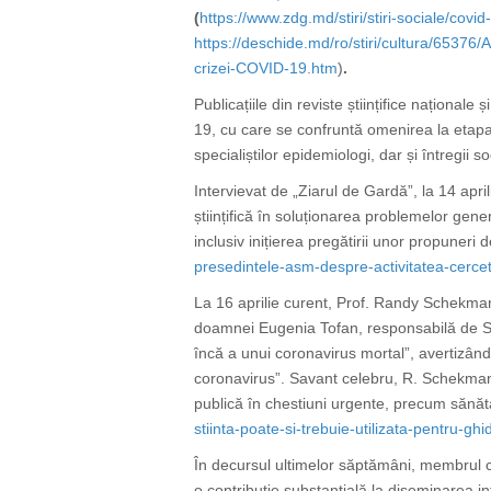
(
https://www.zdg.md/stiri/stiri-sociale/cov
https://deschide.md/ro/stiri/cultura/6
crizei-COVID-19.htm
)
.
Publicațiile din reviste științifice naționale 
19, cu care se confruntă omenirea la etapa 
specialiștilor epidemiologi, dar și întregii s
Intervievat de „Ziarul de Gardă”, la 14 apr
științifică în soluționarea problemelor gene
inclusiv inițierea pregătirii unor propuneri d
presedintele-asm-despre-activitatea-cerce
La 16 aprilie curent, Prof. Randy Schekman 
doamnei Eugenia Tofan, responsabilă de Se
încă a unui coronavirus mortal”, avertizân
coronavirus”. Savant celebru, R. Schekman a r
publică în chestiuni urgente, precum sănăta
stiinta-poate-si-trebuie-utilizata-pentru-ghi
În decursul ultimelor săptămâni, membrul 
o contribuție substanțială la diseminarea i