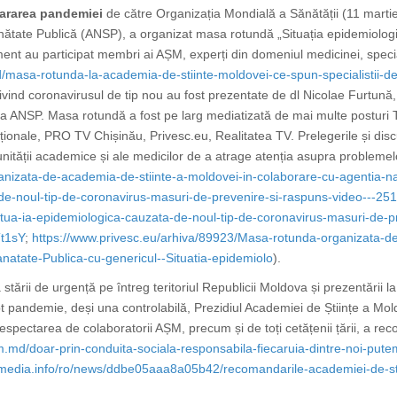
ararea pandemiei
de către Organizația Mondială a Sănătății (11 marti
ătate Publică (ANSP), a organizat masa rotundă „Situația epidemiologi
t au participat membri ai AȘM, experți din domeniul medicinei, specialiș
/masa-rotunda-la-academia-de-stiinte-moldovei-ce-spun-specialistii-de
nd coronavirusul de tip nou au fost prezentate de dl Nicolae Furtună, d
e a ANSP.
Masa rotundă a fost pe larg mediatizată de mai multe posturi T
maționale, PRO TV Chișinău, Privesc.eu, Realitatea TV. Prelegerile și dis
munității academice și ale medicilor de a atrage atenția asupra problemel
anizata-de-academia-de-stiinte-a-moldovei-in-colaborare-cu-agentia-na
-de-noul-tip-de-coronavirus-masuri-de-prevenire-si-raspuns-video---25
tua-ia-epidemiologica-cauzata-de-noul-tip-de-coronavirus-masuri-de-
Tt1sY
;
https://www.privesc.eu/arhiva/89923/Masa-rotunda-organizata-de
natate-Publica-cu-genericul--Situatia-epidemiolo
).
 stării de urgență pe întreg teritoriul Republicii Moldova
și prezentării l
ept pandemie, deși una controlabilă
, Prezidiul Academiei de Științe a Mol
respectarea de colaboratorii AȘM, precum și de toți cetățenii țării, a r
m.md/doar-prin-conduita-sociala-responsabila-fiecaruia-dintre-noi-pu
imedia.info/ro/news/ddbe05aaa8a05b42/recomandarile-academiei-de-stiin