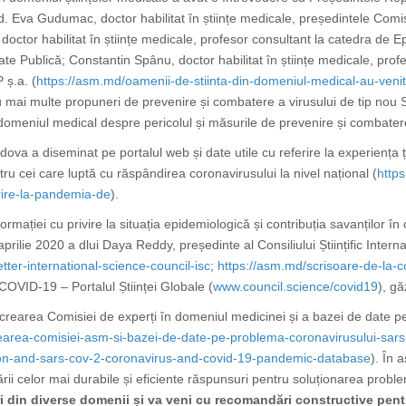
acad. Eva Gudumac, doctor habilitat în științe medicale, președintele Com
i, doctor habilitat în științe medicale, profesor consultant la catedra d
te Publică; Constantin Spânu, doctor habilitat în științe medicale, profeso
 ș.a.
(
https://asm.md/oamenii-de-stiinta-din-domeniul-medical-au-veni
 cu mai multe propuneri de prevenire și combatere a virusului de tip n
n domeniul medical
despre pericolul și măsurile de prevenire și combatere
a a diseminat pe portalul web și date utile cu referire la
experiența ț
ntru cei care luptă cu răspândirea coronavirusului la nivel național
(
https
rire-la-pandemia-de
).
mației cu privire la situația epidemiologică și contribuția savanților în
aprilie 2020 a
dlui Daya Reddy, președinte al Consiliului Științific Inte
tter-international-science-council-isc
;
https://asm.md/scrisoare-de-la-cons
 COVID-19 – Portalul Științei Globale
(
www.council.science/covid19
)
, gă
 crearea Comisiei de experți în domeniul medicinei și a
bazei de date p
earea-comisiei-asm-si-bazei-de-date-pe-problema-coronavirusului-sars
on-and-sars-cov-2-coronavirus-and-covid-19-pandemic-database
). În a
cării celor mai durabile și eficiente răspunsuri pentru soluționarea probl
i din diverse domenii și va veni cu recomandări constructive pent