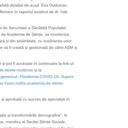
eliefată detaliat de acad. Eva Gudumac,
lectare în raportul susținut de dr. hab.
 de Securitate a Sănătății Populației
ă de Academia de Științe, va monitoriza
ară și din străinătate, cu susținerea unor
are va fi creată și gestionată de către AȘM și
și pot fi accesate în continuare la link-ul
de-stiinte-moldovei
și la
cu-genericul--Pandemia-COVID-19--Suport-
ps://asm.md/la-academia-de-stiinte-
ă și aprobată cu succes de specialiști în
ția și transformările demografice”, în
ar, membru al Secției Științe Sociale,