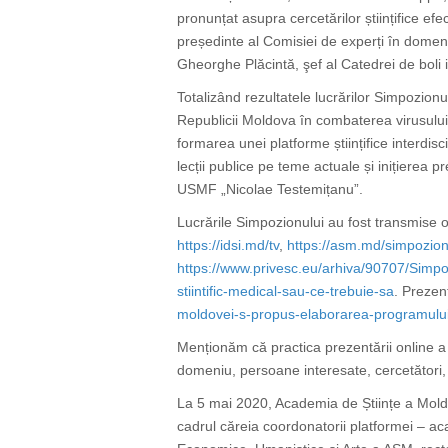
pronunțat asupra cercetărilor științifice e
președinte al Comisiei de experți
în domeni
Gheorghe Plăcintă, şef al Catedrei de boli
Totalizând rezultatele lucrărilor Simpozion
Republicii Moldova în combaterea virusulu
formarea unei platforme științifice interdis
lecții publice pe teme actuale și inițierea p
USMF „
Nicolae
Testemițanu”.
Lucrările Simpozionului au fost transmise on
https://idsi.md/tv
,
https://asm.md/simpozionu
https://www.privesc.eu/arhiva/90707/Simpo
stiintific-medical-sau-ce-trebuie-sa
. Prezent
moldovei-s-propus-elaborarea-programului-
Menționăm că practica prezentării online a i
domeniu, persoane interesate, cercetători, 
L
a 5 mai 2020, Academia de Științe a Moldo
cadrul căreia coordonatorii platformei – ac