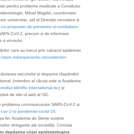
isiei pentru probleme medicale a Consiliului
e Epidemiologie; Mihail Magdei, coordonator
r universitar, șef al Direcției cercetare și
t-cu-propuneri-de-prevenire-si-combatere-
ou SARS-CoV-2, precum și de informare
 a virusului.
ărilor care au trecut prin calvarul epidemiei
://asm.md/experienta-cercetatorilor-
 căutarea vaccinului și stoparea
răspândirii
rnațional, (membru al căruia este și Academia
iliul-stiintific-international-isc
) și
zduit de site-ul web al ISC.
e problema coronavirusului SARS-CoV-2 și
-cov-2-si-pandemiei-covid-19
;
șa fel,
Academia de Științe susține
emelor stringente ale societății. Comisia
ru depășirea crizei epidemiologice