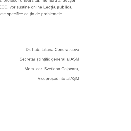
e, profesor universitar, membru al Secției
MECC
, vor susține online
Lecția publică
ecte specifice ce țin de problemele
Dr. hab. Liliana Condraticova
Secretar științific general al AȘM
Mem. cor. Svetlana Cojocaru,
Vicepreședinte al AȘM