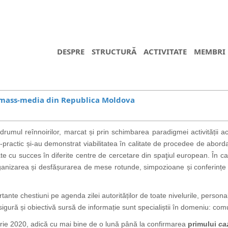
DESPRE
STRUCTURĂ
ACTIVITATE
MEMBRI
și mass-media din Republica Moldova
umul reînnoirilor, marcat și prin schimbarea paradigmei activității
co-practic și-au demonstrat viabilitatea în calitate de procedee de abord
ate cu succes
în diferite centre de cercetare din spaţiul european. În c
organizarea și desfășurarea de mese rotunde, simpozioane și conferințe ș
ante chestiuni pe agenda zilei autorităților de toate nivelurile, personal
gură și obiectivă sursă de informație sunt specialiștii în domeniu: co
arie 2020, adică cu mai bine de o lună până la confirmarea
primului
ca