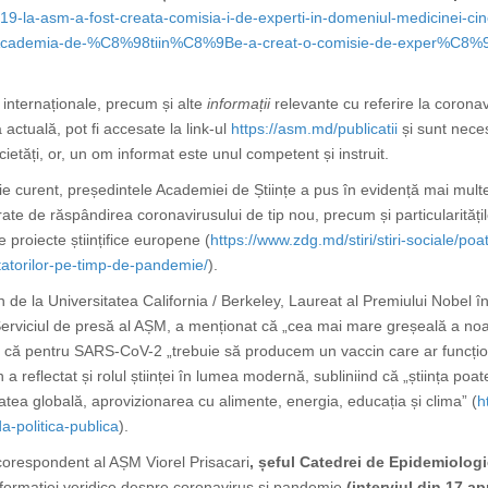
id-19-la-asm-a-fost-creata-comisia-i-de-experti-in-domeniul-medicinei-c
5376/Academia-de-%C8%98tiin%C8%9Be-a-creat-o-comisie-de-exper%
și internaționale, precum și alte
informații
relevante cu referire la coro
actuală, pot fi accesate la link-ul
https://asm.md/publicatii
și sunt nece
ocietăți, or, un om informat este unul competent și instruit
.
ilie curent, președintele Academiei de Științe a pus în evidență mai mult
rate de răspândirea coronavirusului de tip nou, precum și particularitățil
e proiecte științifice europene (
https://www.zdg.md/stiri/stiri-sociale/po
tatorilor-pe-timp-de-pandemie/
).
de la Universitatea California / Berkeley, Laureat al Premiului Nobel în
rviciul de presă al AȘM, a menționat că „
cea mai mare greșeală a noas
d că pentru SARS-CoV-2 „trebuie să producem un vaccin care ar funcțio
eflectat și rolul științei în lumea modernă, subliniind că „știința poate 
tea globală, aprovizionarea cu alimente, energia, educația și clima” (
h
da-politica-publica
).
corespondent al AȘM Viorel Prisacari
,
șeful Catedrei de Epidemiolog
nformației veridice despre coronavirus și pandemie
(interviul din 17 ap