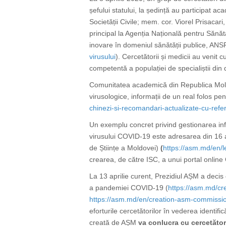
șefului statului, la ședință au participat 
Societății Civile; mem. cor. Viorel Prisacar
principal la Agenția Națională pentru Sănăta
inovare în domeniul sănătății publice, ANSP
virusului
).
Cercetătorii și medicii au venit
competentă a populației de specialiștii di
Comunitatea academică din Republica Moldov
virusologice, informații de un real folos pe
chinezi-si-recomandari-actualizate-cu-refe
Un exemplu concret privind gestionarea infor
virusului COVID-19 este adresarea
din 16 
de Științe a Moldovei)
(
https://asm.md/en/le
crearea, de către ISC, a unui portal online
La 13 aprilie curent, Prezidiul AȘM a decis
a pandemiei COVID-19 (
https://asm.md/cr
https://asm.md/en/creation-asm-commissi
eforturile cercetătorilor în vederea identifi
creată de AȘM
va conlucra cu cercetător