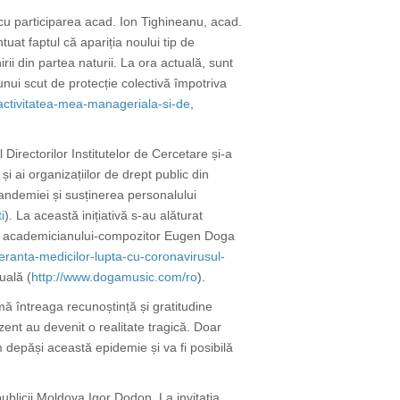
cu participarea acad. Ion Tighineanu, acad.
ntuat faptul că
apariția noului tip de
i din partea naturii. La ora actuală, sunt
 unui scut de protecție colectivă împotriva
-activitatea-mea-manageriala-si-de
,
Directorilor Institutelor de Cercetare și-a
i ai organizațiilor de drept public din
andemiei și susținerea personalului
i
). La această inițiativă s-au alăturat
ția academicianului-compozitor Eugen Doga
ranta-medicilor-lupta-cu-coronavirusul-
uală (
http://www.dogamusic.com/ro
).
ă întreaga recunoștință și gratitudine
ent au devenit o realitate tragică
. Doar
vom depăși această epidemie și va fi posibilă
ublicii Moldova Igor Dodon. La invitația