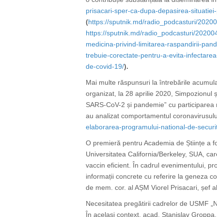
prisacari-sper-ca-dupa-depasirea-situatiei
(
https://sputnik.md/radio_podcasturi/202
https://sputnik.md/radio_podcasturi/202
medicina-privind-limitarea-raspandirii-pan
trebuie-corectate-pentru-a-evita-infectarea
de-covid-19/
).
Mai multe răspunsuri la întrebările acumula
organizat, la 28 aprilie 2020, Simpozionul 
SARS-CoV-2 și pandemie” cu participarea mem
au analizat comportamentul coronavirusului 
elaborarea-programului-national-de-securit
O premieră pentru Academia de Științe a fo
Universitatea California/Berkeley, SUA, care
vaccin eficient. În cadrul evenimentului, p
informații concrete cu referire la geneza 
de mem. cor. al AȘM Viorel Prisacari,
șef 
Necesitatea pregătirii cadrelor de USMF „N
În același context, acad. Stanislav Groppa, p