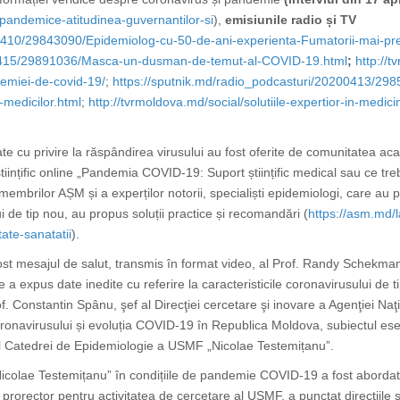
-pandemice-atitudinea-guvernantilor-si
),
emisiunile radio și TV
00410/29843090/Epidemiolog-cu-50-de-ani-experienta-Fumatorii-mai-pre
00415/29891036/Masca-un-dusman-de-temut-al-COVID-19.html
;
http://t
demiei-de-covid-19/
;
https://sputnik.md/radio_podcasturi/20200413/2985
-medicilor.html
;
http://tvrmoldova.md/social/solutiile-expertior-in-medic
te cu privire la răspândirea virusului au fost oferite de comunitatea a
științific online „Pandemia COVID-19: Suport științific medical sau ce 
brilor AȘM și a experților notorii, specialiști epidemiologi, care au p
de tip nou, au propus soluții practice și recomandări (
https://asm.md/
ate-sanatatii
).
st mesajul de salut, transmis în format video, al Prof. Randy Schekman
 a expus date inedite cu referire la caracteristicile coronavirusului de t
rof. Constantin Spânu,
şef al Direcţiei cercetare şi inovare a Agenţiei Na
coronavirusului și evoluția COVID-19 în Republica Moldova, subiectul es
al Catedrei de Epidemiologie a USMF „Nicolae Testemițanu”
.
icolae Testemițanu” în condițiile de pandemie COVID-19 a fost abordată 
rorector pentru activitatea de cercetare al USMF, a punctat direcțiile știi