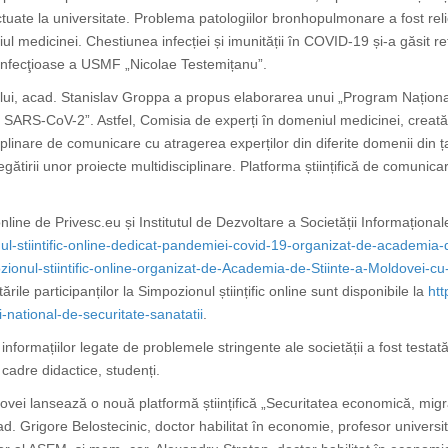
fectuate la universitate. Problema patologiilor bronhopulmonare a fost r
ul medicinei. Chestiunea infecției și imunității în COVID-19 și-a găsit ref
 infecţioase a USMF „Nicolae Testemițanu”.
ului, acad. Stanislav Groppa a propus elaborarea unui „Program Național
i SARS-CoV-2”. Astfel,
Comisia de experți în domeniul medicinei
, creat
ciplinare de comunicare cu atragerea experților din diferite domenii din ț
regătirii unor proiecte multidisciplinare. Platforma științifică de comunic
line de Privesc.eu și Institutul de Dezvoltare a Societății Informaționale 
l-stiintific-online-dedicat-pandemiei-covid-19-organizat-de-academia-
zionul-stiintific-online-organizat-de-Academia-de-Stiinte-a-Moldovei-
ările participanților la Simpozionul științific online sunt disponibile la
htt
national-de-securitate-sanatatii
.
nformațiilor legate de problemele stringente ale societății a fost testat
cadre didactice, studenți.
vei lansează o nouă platformă științifică
„Securitatea economică, migra
ad. Grigore Belostecinic,
doctor habilitat în economie, profesor universit