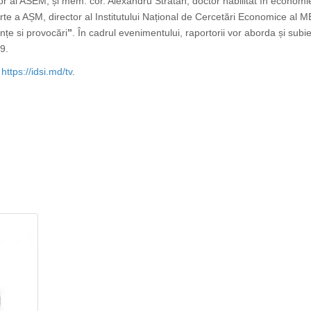
or al ASEM,
și mem. cor. Alexandru Stratan,
doctor habilitat în economi
Arte a AȘM, director al Institutului Național de Cercetări Economice al 
nțe si provocări
”
. În cadrul evenimentului, raportorii vor aborda și subi
9.
l
https://idsi.md/tv
.