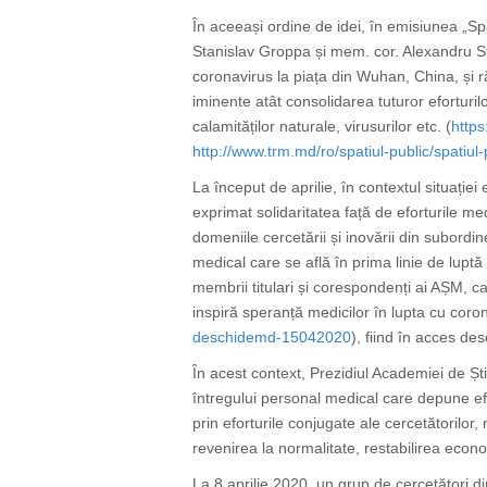
În aceeași ordine de idei, în emisiunea „Sp
Stanislav Groppa și mem. cor. Alexandru Str
coronavirus la piața din Wuhan, China, și r
iminente atât consolidarea tuturor eforturil
calamităților naturale, virusurilor etc. (
https
http://www.trm.md/ro/spatiul-public/spatiul
La început de aprilie, î
n contextul situației
exprimat solidaritatea față de eforturile me
domeniile cercetării și inovării din subor
medical care se află în prima linie de lupt
membrii titulari și corespondenți ai AȘM,
inspiră speranță medicilor în lupta cu coron
deschidemd-15042020
), fiind în acces des
În acest context, Prezidiul Academiei de Ș
întregului personal medical care depune ef
prin eforturile conjugate ale cercetătorilor,
revenirea la normalitate, restabilirea econo
La 8 aprilie 2020, un grup de cercetători d