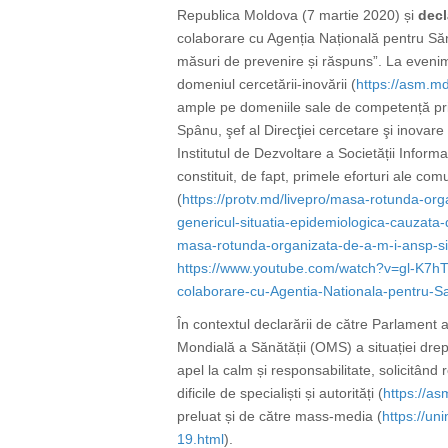
Republica Moldova (7 martie 2020) și
decl
colaborare cu Agenția Națională pentru Săn
măsuri de prevenire și răspuns”. La evenimen
domeniul cercetării-inovării (
https://asm.md
ample pe domeniile sale de competență privi
Spânu,
şef al Direcţiei cercetare şi inovar
Institutul de Dezvoltare a Societății Infor
constituit, de fapt, primele eforturi ale co
(
https://protv.md/livepro/masa-rotunda-org
genericul-situatia-epidemiologica-cauzata
masa-rotunda-organizata-de-a-m-i-ansp-si
https://www.youtube.com/watch?v=gl-K7h
colaborare-cu-Agentia-Nationala-pentru-Sa
În contextul declarării de către Parlament a
Mondială a Sănătății (OMS)
a
situației dr
apel la calm și responsabilitate, solicitând
dificile de specialiști și autorități
(
https://as
preluat și de către mass-media (
https://un
19.html
).