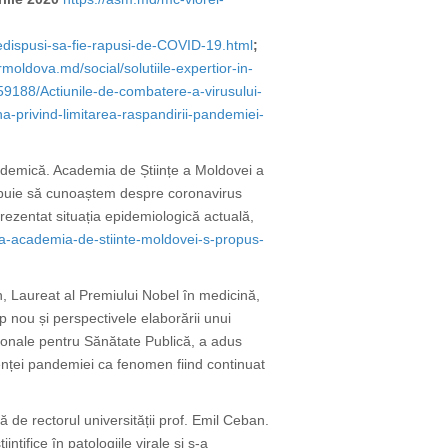
dispusi-sa-fie-rapusi-de-COVID-19.html
;
vrmoldova.md/social/solutiile-expertior-in-
9188/Actiunile-de-combatere-a-virusului-
ina-privind-limitarea-raspandirii-pandemiei-
cademică. Academia de Științe a Moldovei a
trebuie să cunoaștem despre coronavirus
rezentat situația epidemiologică actuală,
la-academia-de-stiinte-moldovei-s-propus-
, Laureat al Premiului Nobel în medicină,
ip nou și perspectivele elaborării unui
ţionale pentru
Sănătate Publică,
a adus
enței pandemiei ca fenomen fiind continuat
de rectorul universității prof. Emil Ceban.
nțifice în patologiile virale și s-a