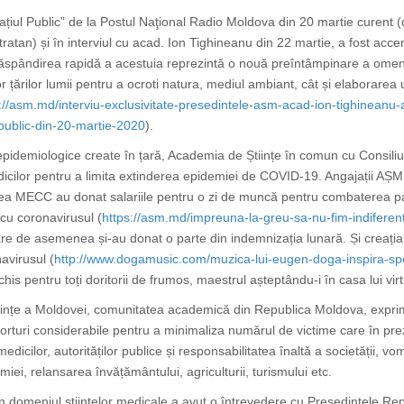
ațiul Public” de la
Postul Naţional
Radio Moldova din 20 martie curent (
atan) și în interviul cu acad. Ion Tighineanu din 22 martie, a fost acce
ăspândirea rapidă a acestuia reprezintă o nouă preîntâmpinare a omeniri
or țărilor lumii pentru a ocroti natura, mediul ambiant, cât și elaborarea
://asm.md/interviu-exclusivitate-presedintele-asm-acad-ion-tighineanu
-public-din-20-martie-2020
).
 epidemiologice create în țară, Academia de Științe în comun cu Consiliul 
dicilor pentru a limita extinderea epidemiei de COVID-19. Angajații AȘM ș
dinea MECC au donat salariile pentru o zi de muncă pentru combaterea p
ă cu coronavirusul
(
https://asm.md/impreuna-la-greu-sa-nu-fim-indiferent
 care de asemenea și-au donat o parte din indemnizația lunară. Și crea
avirusul (
http://www.dogamusic.com/muzica-lui-eugen-doga-inspira-spe
chis pentru toți doritorii de frumos, maestrul așteptându-i în casa lui virt
tiințe a Moldovei, comunitatea academică din Republica Moldova, exprim
orturi considerabile pentru a
minimaliza numărul de victime care în prez
 medicilor, autorităților publice și responsabilitatea înaltă a societății, 
miei, relansarea învățământului, agriculturii, turismului etc.
in domeniul științelor medicale a avut o întrevedere cu Președintele Rep