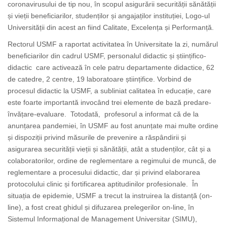
coronavirusului de tip nou, în scopul asigurării securității sănătății
și vieții beneficiarilor, studenților și angajaților instituției, Logo-ul
Universității din acest an fiind Calitate, Excelența și Performanță.
Rectorul USMF a raportat activitatea în Universitate la zi, numărul
beneficiarilor din cadrul USMF, personalul didactic și științifico-
didactic care activează în cele patru departamente didactice, 62
de catedre, 2 centre, 19 laboratoare științifice. Vorbind de
procesul didactic la USMF, a subliniat calitatea în educație, care
este foarte importantă invocând trei elemente de bază predare-
învățare-evaluare. Totodată, profesorul a informat că de la
anunțarea pandemiei, în USMF au fost anunțate mai multe ordine
și dispoziții privind măsurile de prevenire a răspândirii și
asigurarea securității vieții și sănătății, atât a studenților, cât și a
colaboratorilor, ordine de reglementare a regimului de muncă, de
reglementare a procesului didactic, dar și privind elaborarea
protocolului clinic și fortificarea aptitudinilor profesionale. În
situația de epidemie, USMF a trecut la instruirea la distanță (on-
line), a fost creat ghidul și difuzarea prelegerilor on-line, în
Sistemul Informațional de Management Universitar (SIMU),