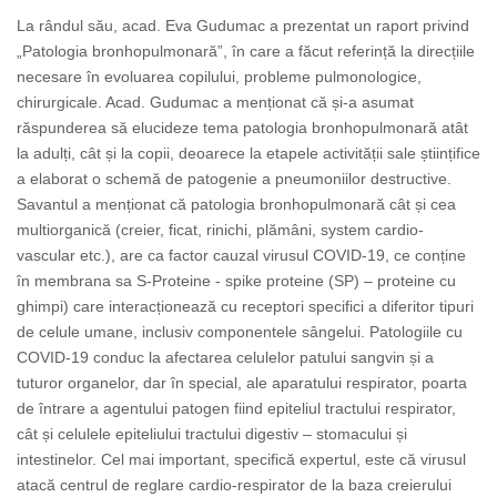
La rândul său, acad. Eva Gudumac a prezentat un raport privind
„Patologia bronhopulmonară”, în care a făcut referință la direcțiile
necesare în evoluarea copilului, probleme pulmonologice,
chirurgicale. Acad. Gudumac a menționat că și-a asumat
răspunderea să elucideze tema patologia bronhopulmonară atât
la adulți, cât și la copii, deoarece la etapele activității sale științifice
a elaborat o schemă de patogenie a pneumoniilor destructive.
Savantul a menționat că patologia bronhopulmonară cât și cea
multiorganică (creier, ficat, rinichi, plămâni, system cardio-
vascular etc.), are ca factor cauzal virusul COVID-19, ce conține
în membrana sa S-Proteine - spike proteine (SP) – proteine cu
ghimpi) care interacționează cu receptori specifici a diferitor tipuri
de celule umane, inclusiv componentele sângelui. Patologiile cu
COVID-19 conduc la afectarea celulelor patului sangvin și a
tuturor organelor, dar în special, ale aparatului respirator, poarta
de întrare a agentului patogen fiind epiteliul tractului respirator,
cât și celulele epiteliului tractului digestiv – stomacului și
intestinelor. Cel mai important, specifică expertul, este că virusul
atacă centrul de reglare cardio-respirator de la baza creierului