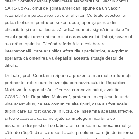
diferit. Vorbind despre posibilitatea elaborării unui vaccin contra
SARS-CoV-2, omul de știință american, spune că un vaccin
rezonabil am putea avea către anul viitor. Cu toate acestea, ar
putea fi eficient pentru un sezon-două, apoi își pierde din
eficacitate și nu mai lucrează, adică nu mai asigură imunitate în
cazul apariției unor noi mutații ai coronavirusului. Totuși, savantul
s-a arătat optimist. Făcând referință la o colaborare
internațională, care ar unifica eforturile specialiștilor, a exprimat
speranța că omenirea va depăși și această situație destul de
dificilă.
Dr. hab., prof. Constantin Spânu a prezentat mai multe informații
pertinente, referitoare la evoluția coronavirusului în Republica
Moldova. În raportul său „Geneza coronavirusului, evoluția
COVID-19 în Republica Moldova”, profesorul a explicat de unde
vine acest virus, ce are comun cu alte tipuri, care au fost acele
tulpini care au fost cândva în lucru, ce înseamnă această infecție,
și toate acestea ca să ne ajute să înțelegem mai bine ce
înseamnă diagnosticul de laborator, ce înseamnă mecanismul și
căile de răspândire, care sunt acele probleme care țin de inițierea