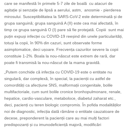
care se manifestă în primele 5-7 zile de boală cu atacuri de
agitație și senzație de lipsă a aerului, astm, anosmie - pierderea
mirosului. Susceptibilitatea la SARS-CoV-2 este determinată și de
grupa sanguină; grupa sanguină A (II) este cea mai afectată, în
timp ce grupa sanguină O (I) pare să fie protejată. Copiii sunt mai
puțin expuși infecței cu COVID-19 reeșind din unele particularități,
totuși la copii, în 90% din cazuri, sunt observate forme
asimptomatice, deci ușoare. Frecvența cazurilor severe la copii
constituie 1-2%. Boala la nou-născut este extrem de rară, dar
poate fi transmisă la nou-născut de la mama gravidă.
„Putem conchide că infecția cu COVID-19 este o entitate nu
singulară, dar complexă, în special, la pacienții cu astfel de
comordități ca afecțiune SNS, malformații congenitale, bolile
multifactoriale, cum sunt bolile cronice bronhopulmonare, renale,
hepatice, cardio-vasculare, metaboloce, diabetul zaharat etc.,
deci, pacienți cu teren biologic compromis. În pofida modalităților
noi de diagnostic, infecția dată rămâne o entitate cauzatoare de
decese, preponderent la pacienții care au mai mulți factori
predispozanți și cu imunodeficiență majoră, modificări