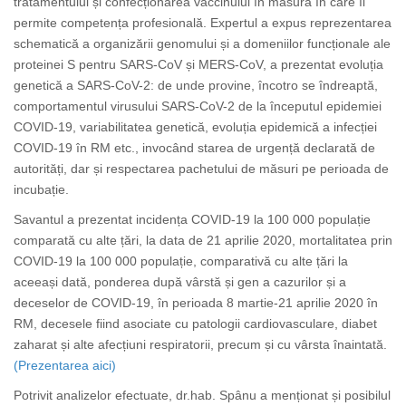
tratamentului și confecționarea vaccinului în măsura în care îi
permite competența profesională. Expertul a expus reprezentarea
schematică a organizării genomului și a domeniilor funcționale ale
proteinei S pentru SARS-CoV și MERS-CoV, a prezentat evoluția
genetică a SARS-CoV-2: de unde provine, încotro se îndreaptă,
comportamentul virusului SARS-CoV-2 de la începutul epidemiei
COVID-19, variabilitatea genetică, evoluția epidemică a infecției
COVID-19 în RM etc., invocând starea de urgență declarată de
autorități, dar și respectarea pachetului de măsuri pe perioada de
incubație.
Savantul a prezentat incidența COVID-19 la 100 000 populație
comparată cu alte țări, la data de 21 aprilie 2020, mortalitatea prin
COVID-19 la 100 000 populație, comparativă cu alte țări la
aceeași dată, ponderea după vârstă și gen a cazurilor și a
deceselor de COVID-19, în perioada 8 martie-21 aprilie 2020 în
RM, decesele fiind asociate cu patologii cardiovasculare, diabet
zaharat și alte afecțiuni respiratorii, precum și cu vârsta înaintată.
(Prezentarea aici)
Potrivit analizelor efectuate, dr.hab. Spânu a menționat și posibilul