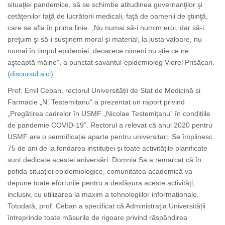
situaţiei pandemice, să se schimbe atitudinea guvernanţilor şi
cetăţenilor faţă de lucrătorii medicali, faţă de oamenii de ştiinţă,
care se afla în prima linie. „Nu numai să-i numim eroi, dar să-i
preţuim şi sâ-i susţinem moral şi material, la justa valoare, nu
numai în timpul epidemiei, deoarece nimeni nu ştie ce ne
aşteaptă mâine”, a punctat savantul-epidemiolog Viorel Prisăcari.
(discursul aici)
Prof. Emil Ceban, rectorul Universității de Stat de Medicină și
Farmacie „N. Testemițanu” a prezentat un raport privind
„Pregătirea cadrelor în USMF „Nicolae Testemițanu” în condițiile
de pandemie COVID-19”. Rectorul a relevat că anul 2020 pentru
USMF are o semnificație aparte pentru universitari. Se împlinesc
75 de ani de la fondarea instituției și toate activitățile planificate
sunt dedicate acestei aniversări. Domnia Sa a remarcat că în
pofida situației epidemiologice, comunitatea academică va
depune toate eforturile pentru a desfășura aceste activități,
inclusiv, cu utilizarea la maxim a tehnologiilor informaționale.
Totodată, prof. Ceban a specificat că Administrația Universității
întreprinde toate măsurile de rigoare privind răspândirea