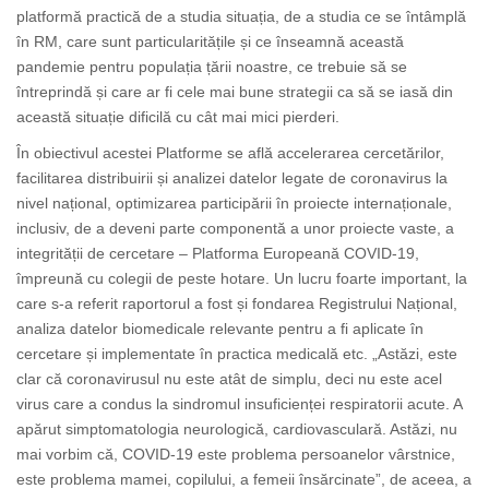
platformă practică de a studia situația, de a studia ce se întâmplă
în RM, care sunt particularitățile și ce înseamnă această
pandemie pentru populația țării noastre, ce trebuie să se
întreprindă și care ar fi cele mai bune strategii ca să se iasă din
această situație dificilă cu cât mai mici pierderi.
În obiectivul acestei Platforme se află accelerarea cercetărilor,
facilitarea distribuirii și analizei datelor legate de coronavirus la
nivel național, optimizarea participării în proiecte internaționale,
inclusiv, de a deveni parte componentă a unor proiecte vaste, a
integrității de cercetare – Platforma Europeană COVID-19,
împreună cu colegii de peste hotare. Un lucru foarte important, la
care s-a referit raportorul a fost și fondarea Registrului Național,
analiza datelor biomedicale relevante pentru a fi aplicate în
cercetare și implementate în practica medicală etc. „Astăzi, este
clar că coronavirusul nu este atât de simplu, deci nu este acel
virus care a condus la sindromul insuficienței respiratorii acute. A
apărut simptomatologia neurologică, cardiovasculară. Astăzi, nu
mai vorbim că, COVID-19 este problema persoanelor vârstnice,
este problema mamei, copilului, a femeii însărcinate”, de aceea, a