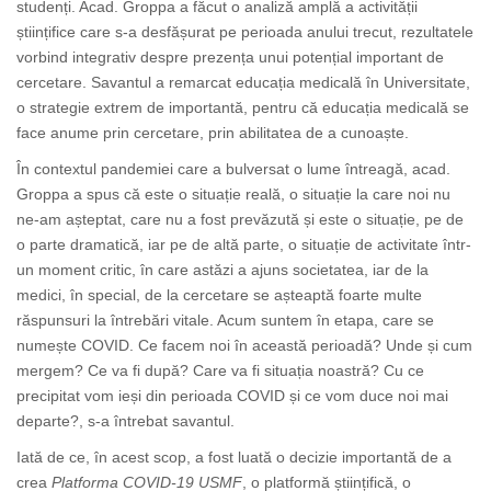
studenți. Acad. Groppa a făcut o analiză amplă a activității
științifice care s-a desfășurat pe perioada anului trecut, rezultatele
vorbind integrativ despre prezența unui potențial important de
cercetare. Savantul a remarcat educația medicală în Universitate,
o strategie extrem de importantă, pentru că educația medicală se
face anume prin cercetare, prin abilitatea de a cunoaște.
În contextul pandemiei care a bulversat o lume întreagă, acad.
Groppa a spus că este o situație reală, o situație la care noi nu
ne-am așteptat, care nu a fost prevăzută și este o situație, pe de
o parte dramatică, iar pe de altă parte, o situație de activitate într-
un moment critic, în care astăzi a ajuns societatea, iar de la
medici, în special, de la cercetare se așteaptă foarte multe
răspunsuri la întrebări vitale. Acum suntem în etapa, care se
numește COVID. Ce facem noi în această perioadă? Unde și cum
mergem? Ce va fi după? Care va fi situația noastră? Cu ce
precipitat vom ieși din perioada COVID și ce vom duce noi mai
departe?, s-a întrebat savantul.
Iată de ce, în acest scop, a fost luată o decizie importantă de a
crea
Platforma COVID-19 USMF
, o platformă științifică, o