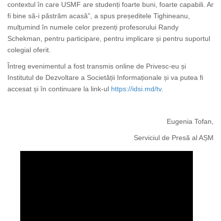
contextul în care USMF are studenți foarte buni, foarte capabili. Ar
fi bine să-i păstrăm acasă”, a spus președitele Tighineanu,
mulțumind în numele celor prezenți profesorului Randy
Schekman, pentru participare, pentru implicare și pentru suportul
colegial oferit.
Întreg evenimentul a fost transmis online de Privesc-eu și
Institutul de Dezvoltare a Societății Informaționale și va putea fi
accesat și în continuare la link-ul
https://idsi.md/tv
.
Eugenia Tofan,
Serviciul de Presă al AȘM