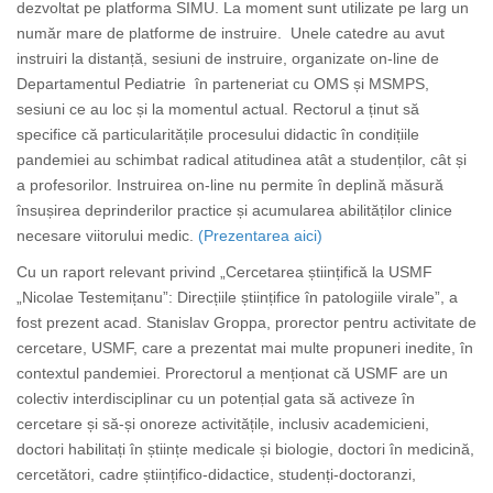
dezvoltat pe platforma SIMU. La moment sunt utilizate pe larg un
număr mare de platforme de instruire. Unele catedre au avut
instruiri la distanță, sesiuni de instruire, organizate on-line de
Departamentul Pediatrie în parteneriat cu OMS și MSMPS,
sesiuni ce au loc și la momentul actual. Rectorul a ținut să
specifice că particularitățile procesului didactic în condițiile
pandemiei au schimbat radical atitudinea atât a studenților, cât și
a profesorilor. Instruirea on-line nu permite în deplină măsură
însușirea deprinderilor practice și acumularea abilităților clinice
necesare viitorului medic.
(Prezentarea aici)
Cu un raport relevant privind „Cercetarea științifică la USMF
„Nicolae Testemițanu”: Direcțiile științifice în patologiile virale”, a
fost prezent acad. Stanislav Groppa, prorector pentru activitate de
cercetare, USMF, care a prezentat mai multe propuneri inedite, în
contextul pandemiei. Prorectorul a menționat că USMF are un
colectiv interdisciplinar cu un potențial gata să activeze în
cercetare și să-și onoreze activitățile, inclusiv academicieni,
doctori habilitați în științe medicale și biologie, doctori în medicină,
cercetători, cadre științifico-didactice, studenți-doctoranzi,