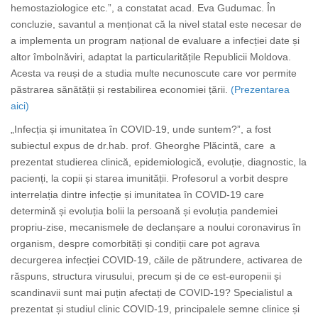
hemostaziologice etc.”, a constatat acad. Eva Gudumac. În
concluzie, savantul a menționat că la nivel statal este necesar de
a implementa un program național de evaluare a infecției date și
altor îmbolnăviri, adaptat la particularitățile Republicii Moldova.
Acesta va reuși de a studia multe necunoscute care vor permite
păstrarea sănătății și restabilirea economiei țării.
(Prezentarea
aici)
„Infecția și imunitatea în COVID-19, unde suntem?”, a fost
subiectul expus de dr.hab. prof. Gheorghe Plăcintă, care a
prezentat studierea clinică, epidemiologică, evoluție, diagnostic, la
pacienți, la copii și starea imunității. Profesorul a vorbit despre
interrelația dintre infecție și imunitatea în COVID-19 care
determină și evoluția bolii la persoană și evoluția pandemiei
propriu-zise, mecanismele de declanșare a noului coronavirus în
organism, despre comorbități și condiții care pot agrava
decurgerea infecției COVID-19, căile de pătrundere, activarea de
răspuns, structura virusului, precum și de ce est-europenii și
scandinavii sunt mai puțin afectați de COVID-19? Specialistul a
prezentat și studiul clinic COVID-19, principalele semne clinice și