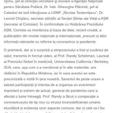
Spînu, şef al Direcţiei cercetare şi inovare a Agenţiei Naţionale
pentru Sănătate Publică; Dr. hab. Gheorghe Plăcintă, şef al
Catedrei de boli infecţioase a USMF „Nicolae Testemițanu”; Dr.
Leonid Chișlaru, secretar științific al Secției Științe ale Vieții a AȘM
(secretar al Comisiei). În conformitate cu Hotărârea Prezidiului
AȘM, Comisia va monitoriza și baza de date, recent creată, a
publicațiilor din reviste naționale și internaționale, precum și altor
informații relevante cu referire la coronavirus și pandemie.
O premieră, dar și o surpriză a simpozionului a fost și cuvântul de
salut, transmis în format video, al Prof. Randy Schekman, Laureat
al Premiului Nobel în medicină, Universitatea California / Berkeley,
SUA, care, așa cum s-a menționat și în alte materiale, are
rădăcini în Republica Moldova, iar în vara acestui an este
preconizată o vizită în țara noastră. Savantul de peste ocean a
salutat participanții și intenția de a organiza un eveniment
important și extrem de actual, generat de pandemia care a
afectat o lume întreagă. Prof. Randy a făcut o comparație a
coronavirusului de tip nou cu virusul imunodeficienței umane,
elucidând și existența unor aspecte comune, dar și cele ce-l fac