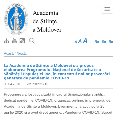
Mergi
la
Toggl
Academia
conţinutul
navig
de Științe
principal
a Moldovei
A
A
A
Ro
En
Ru
Acasă
/
Noutăți
La Academia de Științe a Moldovei s-a propus
elaborarea Programului Național de Securitate a
Sănătății Populației RM, în contextul noilor provocări
generate de pandemia COVID-19
30.04.2020
Vizualizări: 710
Propunerea a fost vocalizată în cadrul Simpozionului științific,
dedicat pandemiei COVID-19, organizat, on-line, în premieră, de
Academia de Științe a Moldovei. Evenimentul a avut loc la 28
aprilie 2020 și a avut drept generic: „Pandemia COVID-19: Suport