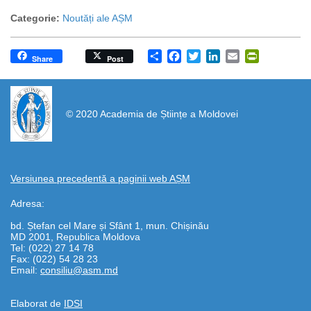
Categorie:
Noutăți ale AȘM
Share
Facebook
Twitter
LinkedIn
Email
PrintFrien
Share
Post
https://propletenie.ru/
© 2020 Academia de Științe a Moldovei
Versiunea precedentă a paginii web AȘM
Adresa:
bd. Ștefan cel Mare și Sfânt 1, mun. Chișinău
MD 2001, Republica Moldova
Tel: (022) 27 14 78
Fax: (022) 54 28 23
Email:
consiliu@asm.md
Elaborat de
IDSI