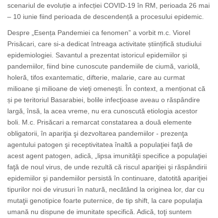
scenariul de evoluție a infecției COVID-19 în RM, perioada 26 mai
– 10 iunie fiind perioada de descendență a procesului epidemic.
Despre „Esența Pandemiei ca fenomen” a vorbit m.c. Viorel
Prisăcari, care si-a dedicat întreaga activitate științifică studiului
epidemiologiei. Savantul a prezentat istoricul epidemiilor și
pandemiilor, fiind bine cunoscute pandemiile de ciumă, variolă,
holeră, tifos exantematic, difterie, malarie, care au curmat
milioane şi milioane de vieţi omeneşti. În context, a menționat că
și pe teritoriul Basarabiei, bolile infecţioase aveau o răspândire
largă, însă, la acea vreme, nu era cunoscută etiologia acestor
boli. M.c. Prisăcari a remarcat constatarea a două elemente
obligatorii, în apariţia şi dezvoltarea pandemiilor - prezenţa
agentului patogen şi receptivitatea înaltă a populaţiei faţă de
acest agent patogen, adică, „lipsa imunităţii specifice a populaţiei
faţă de noul virus, de unde rezultă că riscul apariţiei şi răspândirii
epidemiilor şi pandemiilor persistă în continuare, datotită apariţiei
tipurilor noi de virusuri în natură, necătând la originea lor, dar cu
mutaţii genotipice foarte puternice, de tip shift, la care populaţia
umană nu dispune de imunitate specifică. Adică, toţi suntem