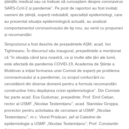
științific medical sau ce trebuie să cunoaștem despre coronavirus
SARS-CoV-2 și pandemie”. Pe post de raportori au fost invitați
oameni de știință, experți redutabili, specialiști epidemiologi, care
au prezentat situația epidemiologică actuală, au analizat
comportamentul coronavirusului de tip nou, au venit cu propuneri
și recomandări.
Simpozionul a fost deschis de președintele AȘM, acad. Ion
Tighineanu. În discursul său inaugural, președintele a menționat
că “în situația când țara noastră, ca și multe alte țări ale lumii,
este afectată de pandemia COVID-19, Academia de Științe a
Moldovei a inițiat formarea unei Comisii de experți pe problema
coronavirusului și a pandemiei, cu scopul conlucrării cu
cercetătorii din diverse domenii pentru a formula recomandări
constructive întru depășirea crizei epidemiologice”. Din Comisie
fac parte acad. Eva Gudumac, președinte; Prof. Emil Ceban,
rector al USMF „Nicolae Testemițanu”; acad. Stanislav Groppa,
prorector pentru activitatea de cercetare al USMF „Nicolae
Testemițanu”; m.c. Viorel Prisăcari, șef al Catedrei de
epidemiologie a USMF „Nicolae Testemițanu”; Prof. Constantin