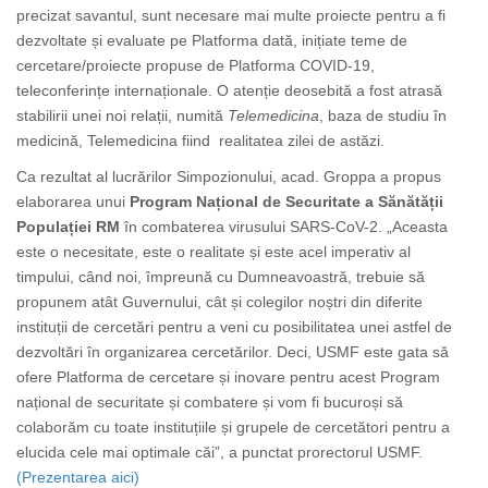
precizat savantul, sunt necesare mai multe proiecte pentru a fi
dezvoltate și evaluate pe Platforma dată, inițiate teme de
cercetare/proiecte propuse de Platforma COVID-19,
teleconferințe internaționale. O atenție deosebită a fost atrasă
stabilirii unei noi relații, numită
Telemedicina
, baza de studiu în
medicină, Telemedicina fiind realitatea zilei de astăzi.
Ca rezultat al lucrărilor Simpozionului, acad. Groppa a propus
elaborarea unui
Program Național de Securitate a Sănătății
Populației RM
în combaterea virusului SARS-CoV-2. „Aceasta
este o necesitate, este o realitate și este acel imperativ al
timpului, când noi, împreună cu Dumneavoastră, trebuie să
propunem atât Guvernului, cât și colegilor noștri din diferite
instituții de cercetări pentru a veni cu posibilitatea unei astfel de
dezvoltări în organizarea cercetărilor. Deci, USMF este gata să
ofere Platforma de cercetare și inovare pentru acest Program
național de securitate și combatere și vom fi bucuroși să
colaborăm cu toate instituțiile și grupele de cercetători pentru a
elucida cele mai optimale căi”, a punctat prorectorul USMF.
(Prezentarea aici)