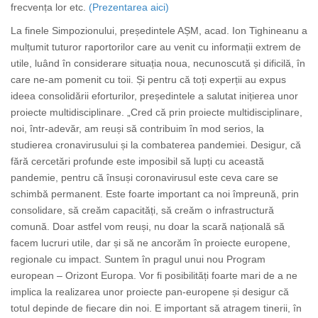
frecvența lor etc.
(Prezentarea aici)
La finele Simpozionului, președintele AȘM, acad. Ion Tighineanu a
mulțumit tuturor raportorilor care au venit cu informații extrem de
utile, luând în considerare situația noua, necunoscută și dificilă, în
care ne-am pomenit cu toii. Și pentru că toți experții au expus
ideea consolidării eforturilor, președintele a salutat inițierea unor
proiecte multidisciplinare. „Cred că prin proiecte multidisciplinare,
noi, într-adevăr, am reuși să contribuim în mod serios, la
studierea cronavirusului și la combaterea pandemiei. Desigur, că
fără cercetări profunde este imposibil să lupți cu această
pandemie, pentru că însuși coronavirusul este ceva care se
schimbă permanent. Este foarte important ca noi împreună, prin
consolidare, să creăm capacități, să creăm o infrastructură
comună. Doar astfel vom reuși, nu doar la scară națională să
facem lucruri utile, dar și să ne ancorăm în proiecte europene,
regionale cu impact. Suntem în pragul unui nou Program
european – Orizont Europa. Vor fi posibilități foarte mari de a ne
implica la realizarea unor proiecte pan-europene și desigur că
totul depinde de fiecare din noi. E important să atragem tinerii, în