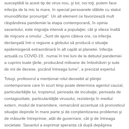
susceptibili la acest tip de virus nou, şi tot, noi toţi, putem face
infecţia de la mic la mare, în special persoanele slăbite cu statut
imunodificitar pronunţat”. Un alt element ce favorizează mult
răspândirea pandemiei la etapa contemporană, în opinia
savantului, este migraţia intensă a populaţiei, cât şi viteza înaltă
de mişcare a omului. „Sunt de ajuns câteva ore, ca infecţia
declanşată într-o regiune a globului să producă o situaţie
epidemiogenă extraordinară în alt capăt al planetei. Infecţia
actuală cu COVID-19, numai în trei luni de la debutul pandemiei
a cuprins toate ţările, producând milioane de îmbolnăviri şi sute
de mii de decese, şocând întreaga lume”, a precizat expertul.
Totuşi, profesorul a menționat rolul deosebit al ştiinţei
contemporane care în scurt timp poate determina agentul cauzal,
particularităţile lui, tropismul, perioada de incubaţie, perioada de
contagiozitate, particularităţile virusului, rezistenţa în mediul
extern, modul de transmitere, remarcând accentuat că pronosticul
situaţiei depinde în mare parte și de conştientizarea problemei şi
de măsurile întreprinse, atât de guvernare, cât şi de întreaga
societate. Savantul a exprimat speranța că după depăşirea