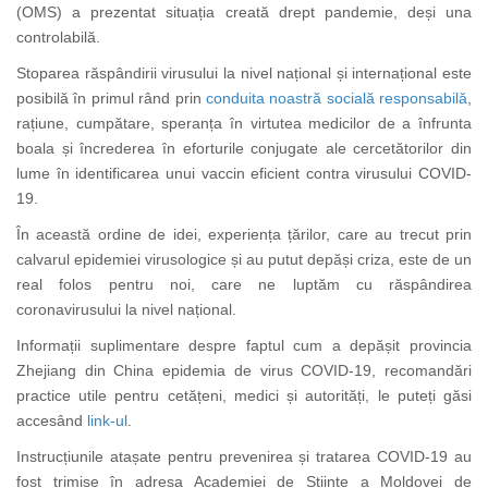
(OMS) a prezentat situația creată drept pandemie, deși una
controlabilă.
Stoparea răspândirii virusului la nivel național și internațional este
posibilă în primul rând prin
conduita noastră socială responsabilă
,
rațiune, cumpătare, speranța în virtutea medicilor de a înfrunta
boala și încrederea în eforturile conjugate ale cercetătorilor din
lume în identificarea unui vaccin eficient contra virusului COVID-
19.
În această ordine de idei, experiența țărilor, care au trecut prin
calvarul epidemiei virusologice și au putut depăși criza, este de un
real folos pentru noi, care ne luptăm cu răspândirea
coronavirusului la nivel național.
Informații suplimentare despre faptul cum a depășit provincia
Zhejiang din China epidemia de virus COVID-19, recomandări
practice utile pentru cetățeni, medici și autorități, le puteți găsi
accesând
link-ul
.
Instrucțiunile atașate pentru prevenirea și tratarea COVID-19 au
fost trimise în adresa Academiei de Științe a Moldovei de