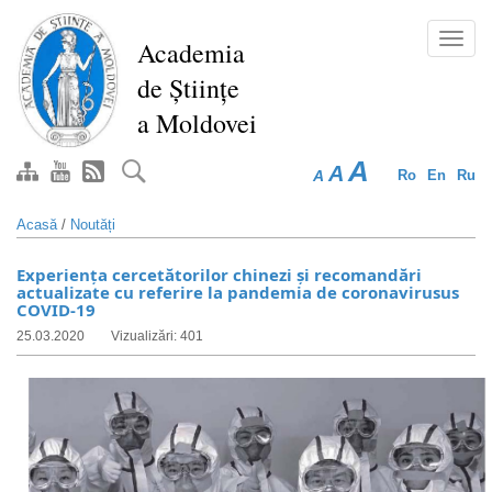
Mergi
la
Toggl
Academia
conţinutul
navig
de Științe
principal
a Moldovei
A
A
A
Ro
En
Ru
Acasă
/
Noutăți
Experiența cercetătorilor chinezi și recomandări
actualizate cu referire la pandemia de coronavirusus
COVID-19
25.03.2020
Vizualizări: 401