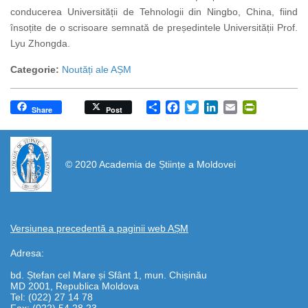
conducerea Universității de Tehnologii din Ningbo, China, fiind
însoțite de o scrisoare semnată de președintele Universității Prof.
Lyu Zhongda.
Categorie:
Noutăți ale AȘM
Share
Facebook
Twitter
LinkedIn
Email
PrintFrien
Share
Post
https://propletenie.ru/
© 2020 Academia de Științe a Moldovei
Versiunea precedentă a paginii web AȘM
Adresa:
bd. Ștefan cel Mare și Sfânt 1, mun. Chișinău
MD 2001, Republica Moldova
Tel: (022) 27 14 78