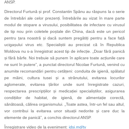
ANSP.
Directorul Furtună și prof. Constantin Spânu au răspuns la o serie
de întrebări ale celor prezenți. Întrebările au vizat în mare parte
modul de stopare a virusului, posibilitatea de infectare cu virusul
de tip nou prin coletele poștale din China, dacă este un pericol
pentru țara noastră și dacă suntem pregătiți pentru a face față
ucigașului virus etc. Specialiștii au precizat că în Republica
Moldova nu s-a înregistrat acest tip de infecție. „Doar fără panică
și fără bârfe. Noi trebuie să punem în aplicare toate acțiunile care
ne sunt în putere”, a punctat directorul Nicolae Furtună, venind cu
anumite recomandări pentru cetățeni: conduita de igienă, spălatul
pe mâini, cultura tusei și a strănutului, evitarea locurilor
aglomerate, evitarea țărilor unde sunt înregistrate cazuri,
respectarea prescripțiilor și medicației specialiștilor, asigurarea
condițiilor de habitat, de igienă, de alimentație corectă,
sănătoasă, călirea organismului. „Toate astea, într-un fel sau altul,
vor contribui la evitarea unor situații nedorite și care duc la
elemente de panică”, a conchis directorul ANSP.
Înregistrare video de la eveniment:
idsi.md/tv