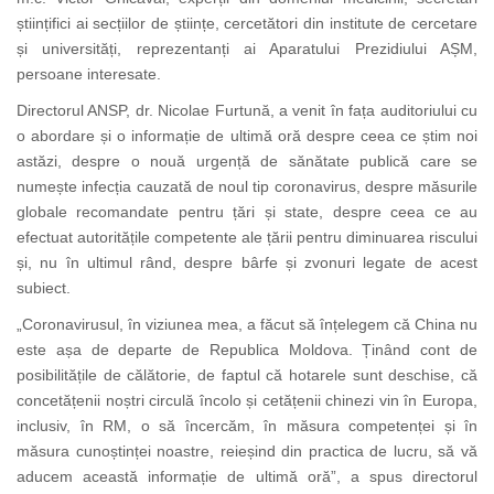
științifici ai secțiilor de științe, cercetători din institute de cercetare
și universități, reprezentanți ai Aparatului Prezidiului AȘM,
persoane interesate.
Directorul ANSP, dr. Nicolae Furtună, a venit în fața auditoriului cu
o abordare și o informație de ultimă oră despre ceea ce știm noi
astăzi, despre o nouă urgență de sănătate publică care se
numește infecția cauzată de noul tip coronavirus, despre măsurile
globale recomandate pentru țări și state, despre ceea ce au
efectuat autoritățile competente ale țării pentru diminuarea riscului
și, nu în ultimul rând, despre bârfe și zvonuri legate de acest
subiect.
„Coronavirusul, în viziunea mea, a făcut să înțelegem că China nu
este așa de departe de Republica Moldova. Ținând cont de
posibilitățile de călătorie, de faptul că hotarele sunt deschise, că
concetățenii noștri circulă încolo și cetățenii chinezi vin în Europa,
inclusiv, în RM, o să încercăm, în măsura competenței și în
măsura cunoștinței noastre, reieșind din practica de lucru, să vă
aducem această informație de ultimă oră”, a spus directorul