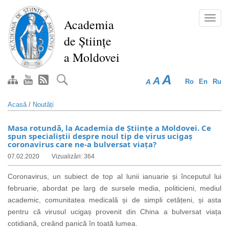
Mergi
la
Toggl
Academia
conţinutul
navig
de Științe
principal
a Moldovei
A
A
A
Ro
En
Ru
Acasă
/
Noutăți
Masa rotundă, la Academia de Științe a Moldovei. Ce
spun specialiștii despre noul tip de virus ucigaș
coronavirus care ne-a bulversat viața?
07.02.2020
Vizualizări: 364
Coronavirus, un subiect de top al lunii ianuarie și începutul lui
februarie, abordat pe larg de sursele media, politicieni, mediul
academic, comunitatea medicală și de simpli cetățeni, și asta
pentru că virusul ucigaș provenit din China a bulversat viața
cotidiană, creând panică în toată lumea.