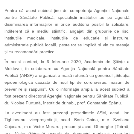
Pentru că acest subiect ține de competența Agenţiei Naţionale
pentru Sănătate Publică, specialiștii instituției au pe agendă
diseminarea informațiilor în orice auditoriu posibil la solicitare,
indiferent că e mediul științific, angajați din grupurile de risc,
instituțiile medicale, instituțiile de educație și instruire,
administrație publică locală, peste tot se implică și vin cu mesaje
și cu recomandări practice.
În acest context, la 6 februarie 2020, Academia de Științe a
Moldovei, în colaborare cu Agenția Națională pentru Sănătate
Publică (ANSP) a organizat o masă rotundă cu genericul „Situația
epidemiologică cauzată de noul tip de coronavirus: măsuri de
prevenire și răspuns”. Cu o informație amplă la acest subiect a
fost prezent directorul Agenţiei Naţionale pentru Sănătate Publică,
dr. Nicolae Furtună, însoțit de dr.hab., prof. Constantin Spânu.
La eveniment au fost prezenți președintele AȘM, acad. Ion
Tighineanu, vicepreședinții, acad. Boris Gaina, m.c. Svetlana
Cojocaru, m.c. Victor Moraru, precum și acad. Gheorghe Țîbîrnă,
m.c. Victor Ghicavâi, experții din domeniul medicinii, secretari