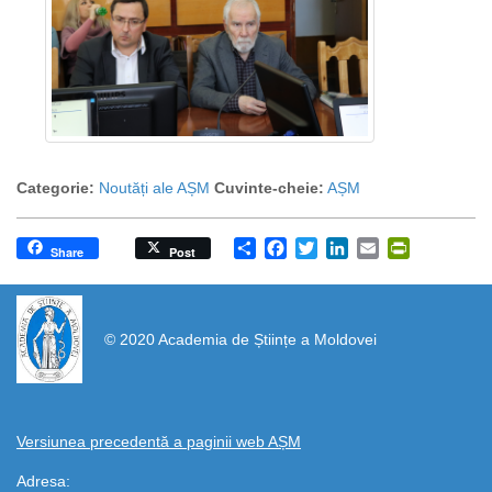
Categorie:
Noutăți ale AȘM
Cuvinte-cheie:
AȘM
Share
Facebook
Twitter
LinkedIn
Email
PrintFrien
Share
Post
https://propletenie.ru/
© 2020 Academia de Științe a Moldovei
Versiunea precedentă a paginii web AȘM
Adresa: