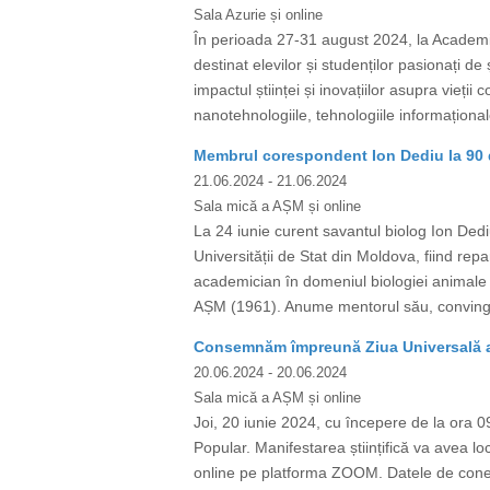
Sala Azurie și online
În perioada 27-31 august 2024, la Academia
destinat elevilor și studenților pasionați de
impactul științei și inovațiilor asupra vieț
nanotehnologiile, tehnologiile informaționale,
Membrul corespondent Ion Dediu la 90 d
21.06.2024
- 21.06.2024
Sala mică a AȘM și online
La 24 iunie curent savantul biolog Ion Dediu 
Universității de Stat din Moldova, fiind rep
academician în domeniul biologiei animale a
AȘM (1961). Anume mentorul său, convingân
Consemnăm împreună Ziua Universală a I
20.06.2024
- 20.06.2024
Sala mică a AȘM și online
Joi, 20 iunie 2024, cu începere de la ora 09
Popular. Manifestarea științifică va avea lo
online pe platforma ZOOM. Datele de co