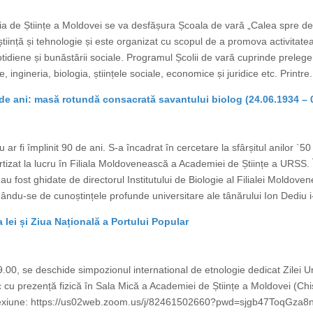
 de Științe a Moldovei se va desfășura Școala de vară „Calea spre desco
 știință și tehnologie și este organizat cu scopul de a promova activitate
ii cotidiene și bunăstării sociale. Programul Școlii de vară cuprinde prel
 ingineria, biologia, științele sociale, economice și juridice etc. Printre.
e ani: masă rotundă consacrată savantului biolog (24.06.1934 – 
ar fi împlinit 90 de ani. S-a încadrat în cercetare la sfârșitul anilor `50
artizat la lucru în Filiala Moldovenească a Academiei de Științe a URSS. Î
u fost ghidate de directorul Institutului de Biologie al Filialei Moldove
du-se de cunoștințele profunde universitare ale tânărului Ion Dediu i-
ei și Ziua Națională a Portului Popular
.00, se deschide simpozionul international de etnologie dedicat Zilei Uni
c cu prezență fizică în Sala Mică a Academiei de Științe a Moldovei (Chi
nexiune: https://us02web.zoom.us/j/82461502660?pwd=sjgb47ToqGz