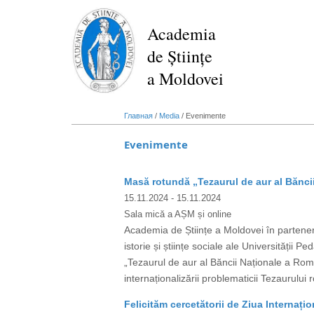
Перейти
к
Academia
основному
de Științe
содержанию
a Moldovei
Главная
/
Media
/
Evenimente
Evenimente
Masă rotundă „Tezaurul de aur al Bănci
15.11.2024
- 15.11.2024
Sala mică a AȘM și online
Academia de Științe a Moldovei în partener
istorie și științe sociale ale Universități
„Tezaurul de aur al Băncii Naționale a Rom
internaționalizării problematicii Tezaurulu
Felicităm cercetătorii de Ziua Internațio