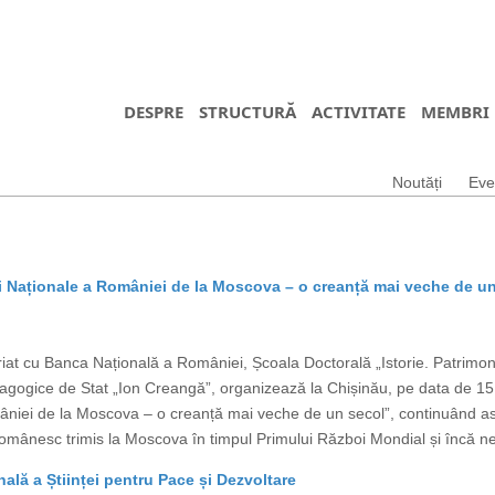
DESPRE
STRUCTURĂ
ACTIVITATE
MEMBRI
Noutăți
Eve
i Naționale a României de la Moscova – o creanță mai veche de u
iat cu Banca Națională a României, Școala Doctorală „Istorie. Patrimoni
i Pedagogice de Stat „Ion Creangă”, organizează la Chișinău, pe data de 
âniei de la Moscova – o creanță mai veche de un secol”, continuând ast
i românesc trimis la Moscova în timpul Primului Război Mondial și încă 
nală a Științei pentru Pace și Dezvoltare