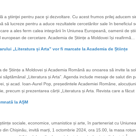
a ştiinţei pentru pace şi dezvoltare. Cu acest frumos prilej aducem sinc
nuă să lucreze pentru a aduce rezultatele cercetărilor sale în beneficiul so
care a ales ferm calea integrării în Uniunea Europeană, oamenii de știi
iul european de cercetare. Academia de Științe a Moldovei își reafirmă...
ului „Literatura și Arta” vor fi marcate la Academia de Științe
 de Științe a Moldovei și Academia Română au onoarea să invite la solem
ui săptămânal „Literatura și Arta”. Agenda include mesaje de salut din p
ei, și acad. Ioan-Aurel Pop, președintele Academiei Române, alocuțiuni 
, precum și prezentarea cărții „Literatura și Arta. Revista care a făcut is
semnată la AȘM
tiințe sociale, economice, umanistice și arte, în parteneriat cu Uniune
 din Chișinău, invită marți, 1 octombrie 2024, ora 15.00, la masa rotund