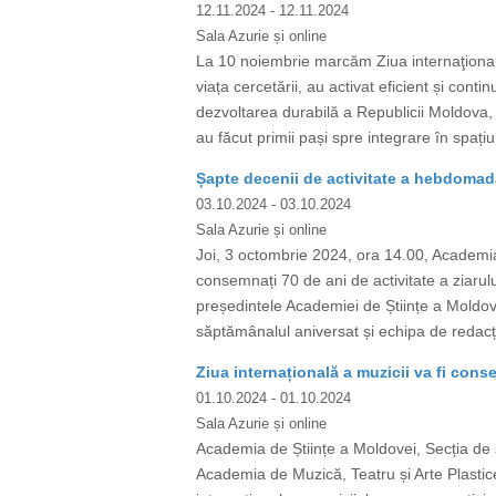
12.11.2024
- 12.11.2024
Sala Azurie și online
La 10 noiembrie marcăm Ziua internaţională 
viața cercetării, au activat eficient și conti
dezvoltarea durabilă a Republicii Moldova, 
au făcut primii pași spre integrare în spaț
Șapte decenii de activitate a hebdomadar
03.10.2024
- 03.10.2024
Sala Azurie și online
Joi, 3 octombrie 2024, ora 14.00, Academia
consemnați 70 de ani de activitate a ziarul
președintele Academiei de Științe a Moldov
săptămânalul aniversat și echipa de redacție
Ziua internațională a muzicii va fi con
01.10.2024
- 01.10.2024
Sala Azurie și online
Academia de Științe a Moldovei, Secția de ș
Academia de Muzică, Teatru și Arte Plastice