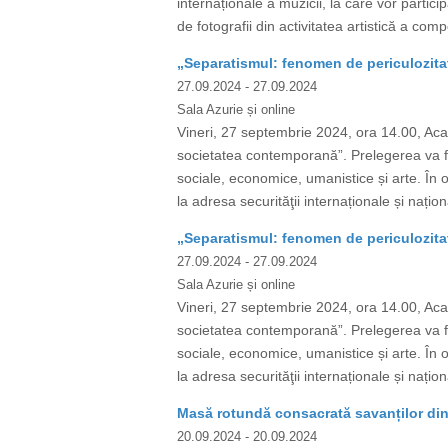
internaționale a muzicii, la care vor partici
de fotografii din activitatea artistică a c
„Separatismul: fenomen de periculozita
27.09.2024
- 27.09.2024
Sala Azurie și online
Vineri, 27 septembrie 2024, ora 14.00, Acad
societatea contemporană”. Prelegerea va fi s
sociale, economice, umanistice și arte. În o
la adresa securităţii internaționale și națio
„Separatismul: fenomen de periculozita
27.09.2024
- 27.09.2024
Sala Azurie și online
Vineri, 27 septembrie 2024, ora 14.00, Acad
societatea contemporană”. Prelegerea va fi s
sociale, economice, umanistice și arte. În o
la adresa securităţii internaționale și națio
Masă rotundă consacrată savanților din 
20.09.2024
- 20.09.2024