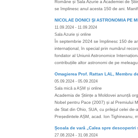
Române și Sala Azurie a Academiei de Știin
se împlinesc anul acesta 150 de ani. Manifes
NICOLAE DONICI ŞI ASTRONOMIA PE
11.09.2024
- 11.09.2024
Sala Azurie și online
În septembrie 2024 se împlinesc 150 de ani
internațional, în special prin numărul re
fondator al Uniunii Astronomice Internațion
contribuțiile altor astronomi de pe meleag
Omagierea Prof. Rattan LAL, Membru de
05.09.2024
- 05.09.2024
Sala mică a AȘM și online
Academia de Științe a Moldovei anunță org
Nobel pentru Pace (2007) și al Premiului M
de Stat din Ohio, SUA, cu prilejul celei de-a 
Președintele AȘM, acad. Ion Tighineanu, mem
Școala de vară „Calea spre descoperiri 
27.08.2024
- 31.08.2024