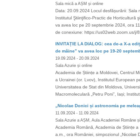
Sala mică a AȘM și online
Data: 20.09.2024 Locul desfășurării: Sala m
Institutul Ştiinţifico-Practic de Horticultu
va avea loc pe 20 septembrie 2024, ora 11:
de conexiune: https://us02web.zoom.us/
INVITAȚIE LA DIALOG: cea de-a X-a ediție 
de mâine” va avea loc pe 19-20 septemb
19.09.2024
- 20.09.2024
Sala Azurie și online
Academia de Științe a Moldovei, Centrul Mit
a Ucrainei (or. Lvov), Institutul European 
Universitatea de Stat din Moldova, Univers
Macromoleculară „Petru Poni”, Iași; Institut
„Nicolae Donici și astronomia pe me
11.09.2024
- 11.09.2024
Sala Azurie a AȘM, Aula Academiei Române și
Academia Română, Academia de Științe a M
a.m., ora României, simpozionul „Nicolae D