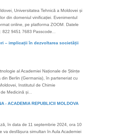
oldovei, Universitatea Tehnică a Moldovei și
lor din domeniul vinificației. Evenimentul
 format online, pe platforma ZOOM. Datele
 822 9451 7683 Passcode...
i – implicații în dezvoltarea societății
Etnologie al Academiei Naționale de Științe
 din Berlin (Germania), în parteneriat cu
oldovei, Institutul de Chimie
 de Medicină și...
MANA - ACADEMIA REPUBLICII MOLDOVA
ză, în data de 11 septembrie 2024, ora 10
se va desfășura simultan în Aula Academiei