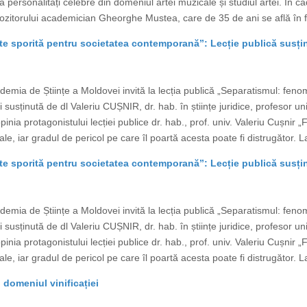
pa personalități celebre din domeniul artei muzicale și studiul artei. În c
ompozitorului academician Gheorghe Mustea, care de 35 de ani se află în f
te sporită pentru societatea contemporană”: Lecție publică susți
emia de Științe a Moldovei invită la lecția publică „Separatismul: feno
usținută de dl Valeriu CUȘNIR, dr. hab. în științe juridice, profesor uni
pinia protagonistului lecției publice dr. hab., prof. univ. Valeriu Cușn
nale, iar gradul de pericol pe care îl poartă acesta poate fi distrugător.
te sporită pentru societatea contemporană”: Lecție publică susți
emia de Științe a Moldovei invită la lecția publică „Separatismul: feno
usținută de dl Valeriu CUȘNIR, dr. hab. în științe juridice, profesor uni
pinia protagonistului lecției publice dr. hab., prof. univ. Valeriu Cușn
nale, iar gradul de pericol pe care îl poartă acesta poate fi distrugător.
domeniul vinificației