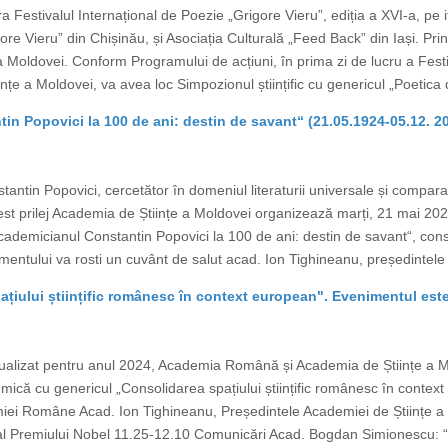
a Festivalul Internațional de Poezie „Grigore Vieru”, ediția a XVI-a, pe 
gore Vieru” din Chișinău, și Asociația Culturală „Feed Back” din Iași. Prin
 Moldovei. Conform Programului de acțiuni, în prima zi de lucru a Festiv
țe a Moldovei, va avea loc Simpozionul științific cu genericul „Poetica d
n Popovici la 100 de ani: destin de savant“ (21.05.1924-05.12. 2
ntin Popovici, cercetător în domeniul literaturii universale și comparate
u acest prilej Academia de Științe a Moldovei organizează marți, 21 mai 2
ademicianul Constantin Popovici la 100 de ani: destin de savant“, cons
entului va rosti un cuvânt de salut acad. Ion Tighineanu, președintele 
iului științific românesc în context european". Evenimentul este
ualizat pentru anul 2024, Academia Română și Academia de Științe a M
mică cu genericul „Consolidarea spațiului științific românesc în contex
miei Române Acad. Ion Tighineanu, Președintele Academiei de Științe 
 al Premiului Nobel 11.25-12.10 Comunicări Acad. Bogdan Simionescu: “Ro