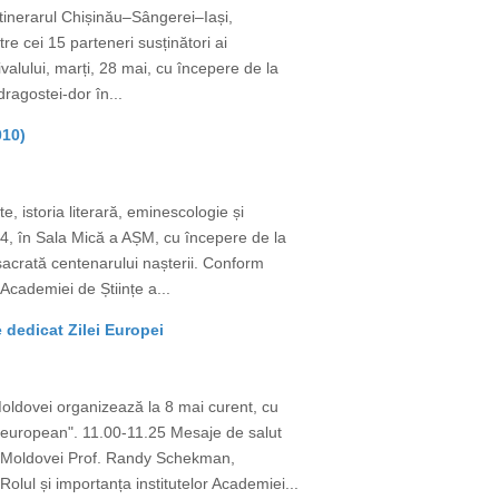
itinerarul Chișinău–Sângerei–Iași,
tre cei 15 parteneri susținători ai
alului, marți, 28 mai, cu începere de la
ragostei-dor în...
010)
, istoria literară, eminescologie și
024, în Sala Mică a AȘM, cu începere de la
acrată centenarului nașterii. Conform
Academiei de Științe a...
 dedicat Zilei Europei
oldovei organizează la 8 mai curent, cu
t european". 11.00-11.25 Mesaje de salut
a Moldovei Prof. Randy Schekman,
lul și importanța institutelor Academiei...