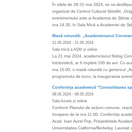
În zilele de 28-31 mai 2024, se va desfășur
organizat de Centrul Cultural-Științific „Gri
evenimentului este și Academia de Științe a
ora 14.30, în Sala Mică a Academiei de Știin
Masă rotundă: „Academicianul Constanti
21.05.2024
- 21.05.2024
Sala mică a AȘM și online
La 21 mai 2024, academicianul filolog Consta
folcloristică, ar fi împlinit 100 de ani. C
ora 15:00, o masă rotundă cu genericul „Ac
programului de lucru, la inaugurarea evenim
Conferința academică "Consolidarea spaț
08.05.2024
- 08.05.2024
Sala Azurie și online
Conform Planului de acțiuni comune, react
începere de la ora 11:00, Conferința acade
Acad. Ioan Aurel Pop, Președintele Acade
Universitatea California/Berkeley, Laureat