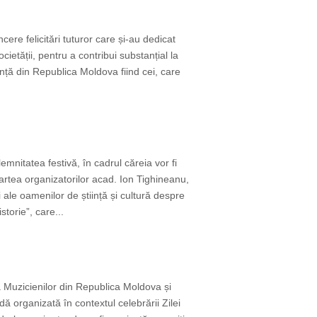
ere felicitări tuturor care și-au dedicat
cietății, pentru a contribui substanțial la
nță din Republica Moldova fiind cei, care
nitatea festivă, în cadrul căreia vor fi
artea organizatorilor acad. Ion Tighineanu,
ale oamenilor de știință și cultură despre
torie”, care...
a Muzicienilor din Republica Moldova și
ă organizată în contextul celebrării Zilei