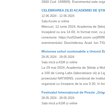
2660 Cod: 169869). Evenimentul este organiza
CELEBRAREA ZILEI ACADEMIEI DE ȘTIIN
12.06.2024
- 12.06.2024
Sala Azurie și online
Miercuri, 12 iunie 2024, Academia de Științ
începând cu ora 14.00, în format mixt, cu 
conexiune: https://us02web.zoom.us/j/8
evenimentului: Deschiderea: Acad. Ion TIGH
Misiunea soluri sustenabile a Uniunii E
29.05.2024
- 29.05.2024
Sala mică a AȘM și online
La 29 mai 2024, Academia de Științe a Mold
a 100 de Living Labs (laboratoare vii) și Li
proiectului NATI00NS, coordonat de Institu
organizat cu începere de la ora 9.30, în for
Festivalul Internațional de Poezie „Grigo
28.05.2024
- 28.05.2024
Sala mică a AȘM și online