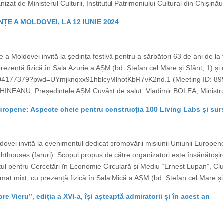
t de Ministerul Culturii, Institutul Patrimoniului Cultural din Chișinău,
ȚE A MOLDOVEI, LA 12 IUNIE 2024
e a Moldovei invită la ședința festivă pentru a sărbători 63 de ani de la
prezență fizică în Sala Azurie a AȘM (bd. Ștefan cel Mare și Sfânt, 1) 
9904177379?pwd=UYmjknqxx91hblcyMlhotKbR7vK2nd.1 (Meeting ID: 89
INEANU, Președintele AȘM Cuvânt de salut: Vladimir BOLEA, Ministrul Agr
uropene: Aspecte cheie pentru construcția 100 Living Labs și sur
ovei invită la evenimentul dedicat promovării misiunii Uniunii Europene
ghthouses (faruri). Scopul propus de către organizatori este însănătoșirea
tul pentru Cercetări în Economie Circulară și Mediu “Ernest Lupan”, C
mat mixt, cu prezență fizică în Sala Mică a AȘM (bd. Ștefan cel Mare și S
re Vieru”, ediția a XVI-a, își așteaptă admiratorii și în acest an