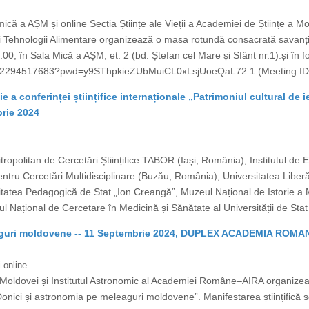
ică a AȘM și online Secția Științe ale Vieții a Academiei de Științe a M
ră şi Tehnologii Alimentare organizează o masa rotundă consacrată savanți
00, în Sala Mică a AȘM, et. 2 (bd. Ștefan cel Mare și Sfânt nr.1).și în
j/82294517683?pwd=y9SThpkieZUbMuiCL0xLsjUoeQaL72.1 (Meeting ID:
a conferinței științifice internaționale „Patrimoniul cultural de ier
rie 2024
ropolitan de Cercetări Științifice TABOR (Iași, România), Institutul de 
pentru Cercetări Multidisciplinare (Buzău, România), Universitatea Liberă
itatea Pedagogică de Stat „Ion Creangă”, Muzeul Național de Istorie a M
ul Național de Cercetare în Medicină și Sănătate al Universității de Stat
leaguri moldovene -- 11 Septembrie 2024, DUPLEX ACADEMIA RO
 online
oldovei și Institutul Astronomic al Academiei Române–AIRA organizea
onici și astronomia pe meleaguri moldovene”. Manifestarea științifică 