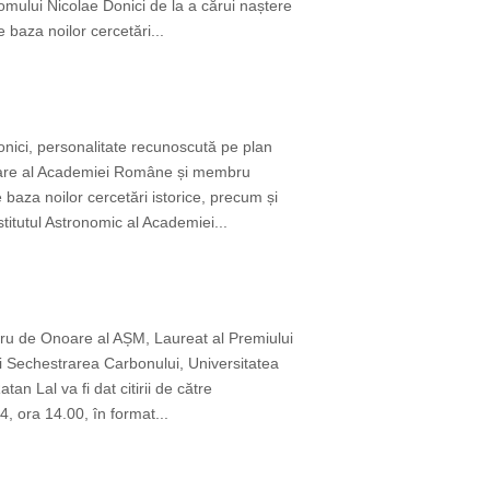
omului Nicolae Donici de la a cărui naștere
 baza noilor cercetări...
nici, personalitate recunoscută pe plan
onoare al Academiei Române și membru
baza noilor cercetări istorice, precum și
itutul Astronomic al Academiei...
bru de Onoare al AȘM, Laureat al Premiului
i Sechestrarea Carbonului, Universitatea
an Lal va fi dat citirii de către
, ora 14.00, în format...