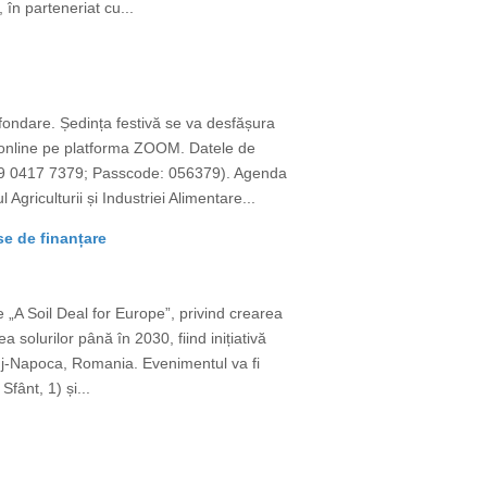
 în parteneriat cu...
 fondare. Ședința festivă se va desfășura
și online pe platforma ZOOM. Datele de
9 0417 7379; Passcode: 056379). Agenda
iculturii și Industriei Alimentare...
se de finanțare
 „A Soil Deal for Europe”, privind crearea
 solurilor până în 2030, fiind inițiativă
luj-Napoca, Romania. Evenimentul va fi
fânt, 1) și...