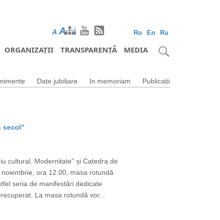
A
A
A
Ro
En
Ru
ORGANIZAȚII
TRANSPARENȚĂ
MEDIA
nimente
Date jubiliare
In memoriam
Publicații
n secol”
u cultural. Modernitate” și Catedra de
15 noiembrie, ora 12.00, masa rotundă
fel seria de manifestări dedicate
nerecuperat. La masa rotundă vor...