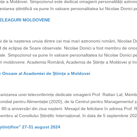
țe a Moldovei. Simpozionul este dedicat omagierii personalității astron
tarea științifică va pune în valoare personalitatea lui Nicolae Donici pe
 MELEAGURI MOLDOVENE
 de la nașterea unuia dintre cei mai mari astronomi români, Nicolae Do
cord de eclipse de Soare observate. Nicolae Donici a fost membru de 
ale. Simpozionul va pune în valoare personalitatea lui Nicolae Donici pe 
uri moldovene. Academia Română, Academia de Științe a Moldovei și Inst
 Onoare al Academiei de Științe a Moldovei
anizarea unei teleconferințe dedicate omagierii Prof. Rattan Lal, Mem
ondial pentru Alimentație (2020), de la Centrul pentru Managementul ș
80-a aniversări din ziua nașterii. Mesajul de felicitare în adresa Prof. Rat
bru al Consiliului Științific Internațional, în data de 5 septembrie 2024
științifice” 27-31 august 2024