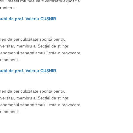
adrul mesei rotunde va fi vernisată expoziția
runtea...
nută de prof. Valeriu CUȘNIR
men de periculozitate sporită pentru
versitar, membru al Secției de științe
ir „Fenomenul separatismului este o provocare
 La moment...
nută de prof. Valeriu CUȘNIR
men de periculozitate sporită pentru
versitar, membru al Secției de științe
ir „Fenomenul separatismului este o provocare
 La moment...