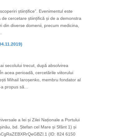
periri științifice”. Evenimentul este
a de cercetare științifică și de a demonstra
egeri din diverse domenii, precum medicina,
..
04.11.2019)
 ai secolului trecut, după absolvirea
n acea perioadă, cercetările viitorului
nești Mihail Iaroșenko, membru fondator al
a propus să...
versale a Iei și Zilei Naționale a Portului
șinău, bd. Ștefan cel Mare și Sfânt 1) și
a8nCgRaZEBXRrQeGBZl.1 (ID: 824 6150