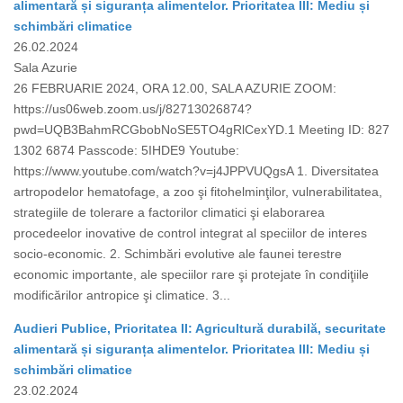
alimentară și siguranța alimentelor. Prioritatea III: Mediu și
schimbări climatice
26.02.2024
Sala Azurie
26 FEBRUARIE 2024, ORA 12.00, SALA AZURIE ZOOM:
https://us06web.zoom.us/j/82713026874?
pwd=UQB3BahmRCGbobNoSE5TO4gRlCexYD.1 Meeting ID: 827
1302 6874 Passcode: 5IHDE9 Youtube:
https://www.youtube.com/watch?v=j4JPPVUQgsA 1. Diversitatea
artropodelor hematofage, a zoo şi fitohelminţilor, vulnerabilitatea,
strategiile de tolerare a factorilor climatici şi elaborarea
procedeelor inovative de control integrat al speciilor de interes
socio-economic. 2. Schimbări evolutive ale faunei terestre
economic importante, ale speciilor rare şi protejate în condiţiile
modificărilor antropice şi climatice. 3...
Audieri Publice, Prioritatea II: Agricultură durabilă, securitate
alimentară și siguranța alimentelor. Prioritatea III: Mediu și
schimbări climatice
23.02.2024