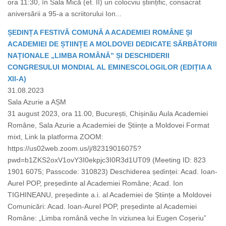
ora 11:30, în Sala Mică (et. II) un colocviu științific, consacrat
aniversării a 95-a a scriitorului Ion...
ȘEDINȚA FESTIVĂ COMUNĂ A ACADEMIEI ROMÂNE ȘI
ACADEMIEI DE ȘTIINȚE A MOLDOVEI DEDICATE SĂRBĂTORII
NAȚIONALE „LIMBA ROMÂNĂ” ȘI DESCHIDERII
CONGRESULUI MONDIAL AL EMINESCOLOGILOR (EDIȚIA A
XII-A)
31.08.2023
Sala Azurie a AȘM
31 august 2023, ora 11.00, București, Chișinău Aula Academiei
Române, Sala Azurie a Academiei de Științe a Moldovei Format
mixt, Link la platforma ZOOM:
https://us02web.zoom.us/j/82319016075?
pwd=b1ZKS2oxV1ovY3I0ekpjc3I0R3d1UT09 (Meeting ID: 823
1901 6075; Passcode: 310823) Deschiderea ședinței: Acad. Ioan-
Aurel POP, președinte al Academiei Române; Acad. Ion
TIGHINEANU, președinte a.i. al Academiei de Științe a Moldovei
Comunicări: Acad. Ioan-Aurel POP, președinte al Academiei
Române: „Limba română veche în viziunea lui Eugen Coșeriu”