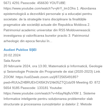
5671 4291 Passcode: 456630 YOUTUBE:
https://www.youtube.com/watch?v=j4rY_tm1Ohs 1. Abordarea
epistemologică a dezvoltării personale și a educației pentru
societate: de la strategiile trans disciplinare la finalitățile
pragmatice ale societății actuale din Republica Moldova 2.
Patrimoniul academic universitar din RSS Moldovenească:
investigarea și valorificarea bunelor practic 3. Patrimoniul
arheologic din epoca fierului în...
Audieri Publice SȘEI
20.02.2024
Sala Azurie
20 februarie 2024, ora 13.00, Matematică și Informatică, Geologie
și Seismologie Proiecte din Programele de stat (2020-2023) Link
ZOOM: https://us02web.zoom.us/j/87256549185?
pwd=RUUxZHBRUEIrOXl5K3V1Nk05ZTQ1dz09 Meeting ID: 872
5654 9185 Passcode: 133181 Youtube:
https://www.youtube.com/watch?v=h6ayNq8uVXM 1. Sisteme
Informatice inteligente pentru soluționarea problemelor slab
structurate și procesarea cunoștințelor și datelor 2. Metode