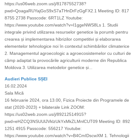
https://us06web.zoom.us/j/81787552738?
pwd=QoagaRUYajGoS9xS7aTHnDrFzGgFX2.1 Meeting ID: 817
8755 2738 Passcode: 6RT1LZ Youtube:
https://www.youtube.com/watch?v=I1ggeNWS8Ls 1. Studii
integrale privind utilizarea resurselor genetice la porumb pentru
crearea și implementarea hibrizilor competitivi și elaborarea
elementelor tehnologice noi în contextul schimbărilor climaterice
2. Managementul agroecologic a agroecosistemelor cu culturi de
câmp adaptat la provocările agriculturii moderne din Republica
Moldova 3. Utilizarea metodelor genetice și...
Audieri Publice SȘEI
16.02.2024
Sala Mică
16 februarie 2024, ora 13.00, Fizica Proiecte din Programele de
stat (2020-2023) + bilaterale Link ZOOM:
https://us02web.zoom.us/j/89212514915?
pwd=eHZCQ3NSUUlJVklzUkYxMkZLMnlCUT09 Meeting ID: 892
1251 4915 Passcode: 556217 Youtube:
https://www.youtube.com/watch?v=B4CmIDscwXM 1. Tehnologii