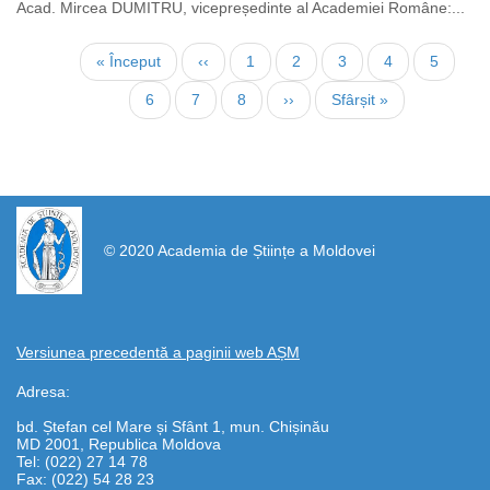
Acad. Mircea DUMITRU, vicepreședinte al Academiei Române:...
Paginare
Prima
« Început
Pagina
‹‹
Page
1
Page
2
Pagina
3
Page
4
Page
5
pagină
anterioară
curentă
Page
6
Page
7
Page
8
Pagina
››
Ultima
Sfârșit »
următoare
pagină
https://propletenie.ru/
© 2020 Academia de Științe a Moldovei
Versiunea precedentă a paginii web AȘM
Adresa:
bd. Ștefan cel Mare și Sfânt 1, mun. Chișinău
MD 2001, Republica Moldova
Tel: (022) 27 14 78
Fax: (022) 54 28 23