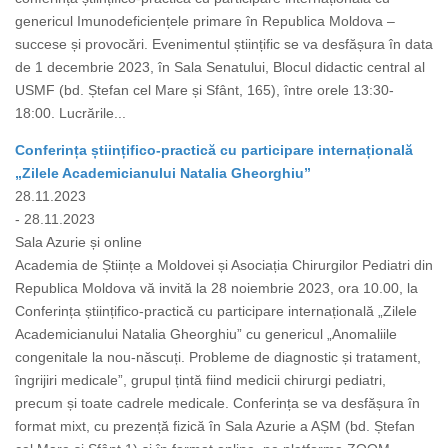
genericul Imunodeficiențele primare în Republica Moldova –
succese și provocări. Evenimentul științific se va desfășura în data
de 1 decembrie 2023, în Sala Senatului, Blocul didactic central al
USMF (bd. Ștefan cel Mare și Sfânt, 165), între orele 13:30-
18:00. Lucrările...
Conferința științifico-practică cu participare internațională
„Zilele Academicianului Natalia Gheorghiu”
28.11.2023
- 28.11.2023
Sala Azurie și online
Academia de Științe a Moldovei și Asociația Chirurgilor Pediatri din
Republica Moldova vă invită la 28 noiembrie 2023, ora 10.00, la
Conferința științifico-practică cu participare internațională „Zilele
Academicianului Natalia Gheorghiu” cu genericul „Anomaliile
congenitale la nou-născuți. Probleme de diagnostic și tratament,
îngrijiri medicale”, grupul țintă fiind medicii chirurgi pediatri,
precum și toate cadrele medicale. Conferința se va desfășura în
format mixt, cu prezență fizică în Sala Azurie a AȘM (bd. Ștefan