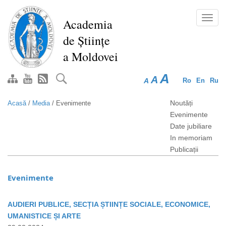
Mergi
la
Toggl
Academia
conţinutul
navig
de Științe
principal
a Moldovei
A
A
A
Ro
En
Ru
Noutăți
Acasă
/
Media
/
Evenimente
Evenimente
Date jubiliare
In memoriam
Publicații
Evenimente
AUDIERI PUBLICE, SECȚIA ȘTIINȚE SOCIALE, ECONOMICE,
UMANISTICE ȘI ARTE