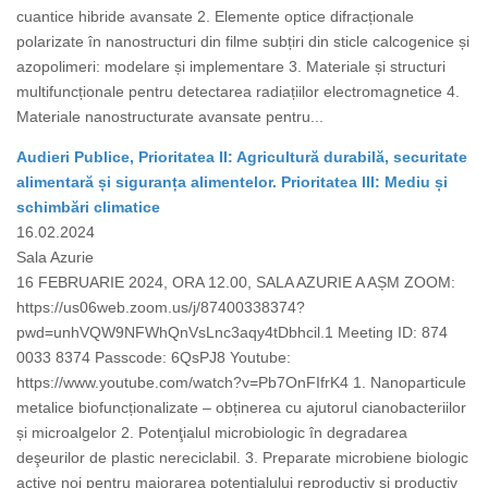
cuantice hibride avansate 2. Elemente optice difracționale
polarizate în nanostructuri din filme subțiri din sticle calcogenice și
azopolimeri: modelare și implementare 3. Materiale și structuri
multifuncționale pentru detectarea radiațiilor electromagnetice 4.
Materiale nanostructurate avansate pentru...
Audieri Publice, Prioritatea II: Agricultură durabilă, securitate
alimentară și siguranța alimentelor. Prioritatea III: Mediu și
schimbări climatice
16.02.2024
Sala Azurie
16 FEBRUARIE 2024, ORA 12.00, SALA AZURIE A AȘM ZOOM:
https://us06web.zoom.us/j/87400338374?
pwd=unhVQW9NFWhQnVsLnc3aqy4tDbhcil.1 Meeting ID: 874
0033 8374 Passcode: 6QsPJ8 Youtube:
https://www.youtube.com/watch?v=Pb7OnFIfrK4 1. Nanoparticule
metalice biofuncționalizate – obținerea cu ajutorul cianobacteriilor
și microalgelor 2. Potenţialul microbiologic în degradarea
deşeurilor de plastic nereciclabil. 3. Preparate microbiene biologic
active noi pentru majorarea potențialului reproductiv și productiv