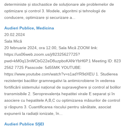
deterministe și stochastice de soluționare ale problemelor de
optimizare și control 3. Modele, algoritmi și tehnologii de
conducere, optimizare și securizare a...
Audieri Publice, Medicina
20.02.2024
Sala Mică
20 februarie 2024, ora 12.00, Sala Mică ZOOM link:
https://us06web.zoom.us/j/82325627725?
pwd=kM0q13nWCbG22eD8uzpboKANrYbH6P.1 Meeting ID: 823
2562 7725 Passcode: 5d55MK YOUTUBE:
https://www.youtube.com/watch?v=s1adYR9dXEU 1. Studierea
rezistenței bacililor gramnegativi la antimicrobiene în vederea
fortificării sistemului național de supraveghere și control al bolilor
transmisibile 2. Seroprevalența hepatitei virale E separat și în
asociere cu hepatitele A,B,C cu optimizarea măsurilor de control
și răspuns 3. Cuantificarea riscului pentru sănătate, asociat
expunerii la radiații ionizate, în...
Audieri Publice SȘEI