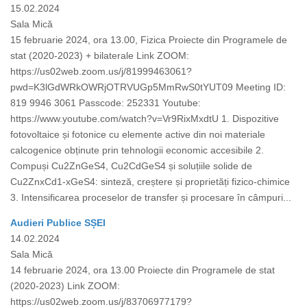
15.02.2024
Sala Mică
15 februarie 2024, ora 13.00, Fizica Proiecte din Programele de
stat (2020-2023) + bilaterale Link ZOOM:
https://us02web.zoom.us/j/81999463061?
pwd=K3lGdWRkOWRjOTRVUGp5MmRwS0tYUT09 Meeting ID:
819 9946 3061 Passcode: 252331 Youtube:
https://www.youtube.com/watch?v=Vr9RixMxdtU 1. Dispozitive
fotovoltaice și fotonice cu elemente active din noi materiale
calcogenice obținute prin tehnologii economic accesibile 2.
Compuși Cu2ZnGeS4, Cu2CdGeS4 și soluțiile solide de
Cu2ZnxCd1-xGeS4: sinteză, creștere și proprietăți fizico-chimice
3. Intensificarea proceselor de transfer și procesare în câmpuri...
Audieri Publice SȘEI
14.02.2024
Sala Mică
14 februarie 2024, ora 13.00 Proiecte din Programele de stat
(2020-2023) Link ZOOM:
https://us02web.zoom.us/j/83706977179?