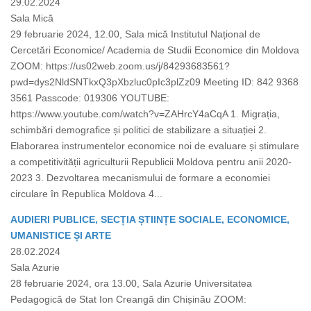
29.02.2024
Sala Mică
29 februarie 2024, 12.00, Sala mică Institutul Național de
Cercetări Economice/ Academia de Studii Economice din Moldova
ZOOM: https://us02web.zoom.us/j/84293683561?
pwd=dys2NldSNTkxQ3pXbzluc0pIc3plZz09 Meeting ID: 842 9368
3561 Passcode: 019306 YOUTUBE:
https://www.youtube.com/watch?v=ZAHrcY4aCqA 1. Migrația,
schimbări demografice și politici de stabilizare a situației 2.
Elaborarea instrumentelor economice noi de evaluare și stimulare
a competitivității agriculturii Republicii Moldova pentru anii 2020-
2023 3. Dezvoltarea mecanismului de formare a economiei
circulare în Republica Moldova 4...
AUDIERI PUBLICE, SECȚIA ȘTIINȚE SOCIALE, ECONOMICE,
UMANISTICE ȘI ARTE
28.02.2024
Sala Azurie
28 februarie 2024, ora 13.00, Sala Azurie Universitatea
Pedagogică de Stat Ion Creangă din Chișinău ZOOM: