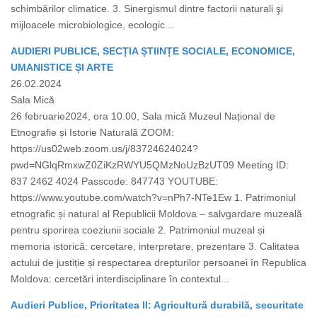
schimbărilor climatice. 3. Sinergismul dintre factorii naturali şi
mijloacele microbiologice, ecologic...
AUDIERI PUBLICE, SECȚIA ȘTIINȚE SOCIALE, ECONOMICE,
UMANISTICE ȘI ARTE
26.02.2024
Sala Mică
26 februarie2024, ora 10.00, Sala mică Muzeul Național de
Etnografie și Istorie Naturală ZOOM:
https://us02web.zoom.us/j/83724624024?
pwd=NGlqRmxwZ0ZiKzRWYU5QMzNoUzBzUT09 Meeting ID:
837 2462 4024 Passcode: 847743 YOUTUBE:
https://www.youtube.com/watch?v=nPh7-NTe1Ew 1. Patrimoniul
etnografic și natural al Republicii Moldova – salvgardare muzeală
pentru sporirea coeziunii sociale 2. Patrimoniul muzeal și
memoria istorică: cercetare, interpretare, prezentare 3. Calitatea
actului de justiție și respectarea drepturilor persoanei în Republica
Moldova: cercetări interdisciplinare în contextul...
Audieri Publice, Prioritatea II: Agricultură durabilă, securitate