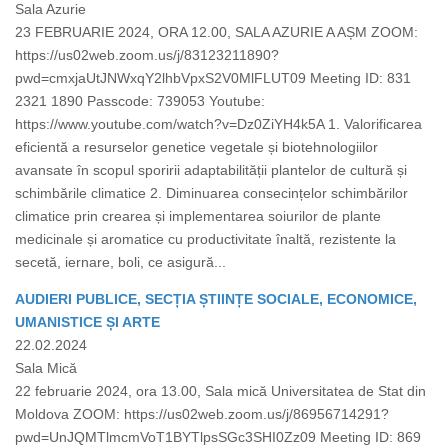
Sala Azurie
23 FEBRUARIE 2024, ORA 12.00, SALA AZURIE A AȘM ZOOM:
https://us02web.zoom.us/j/83123211890?
pwd=cmxjaUtJNWxqY2lhbVpxS2V0MlFLUT09 Meeting ID: 831
2321 1890 Passcode: 739053 Youtube:
https://www.youtube.com/watch?v=Dz0ZiYH4k5A 1. Valorificarea
eficientă a resurselor genetice vegetale și biotehnologiilor
avansate în scopul sporirii adaptabilității plantelor de cultură și
schimbările climatice 2. Diminuarea consecințelor schimbărilor
climatice prin crearea și implementarea soiurilor de plante
medicinale și aromatice cu productivitate înaltă, rezistente la
secetă, iernare, boli, ce asigură...
AUDIERI PUBLICE, SECȚIA ȘTIINȚE SOCIALE, ECONOMICE,
UMANISTICE ȘI ARTE
22.02.2024
Sala Mică
22 februarie 2024, ora 13.00, Sala mică Universitatea de Stat din
Moldova ZOOM: https://us02web.zoom.us/j/86956714291?
pwd=UnJQMTlmcmVoT1BYTlpsSGc3SHI0Zz09 Meeting ID: 869