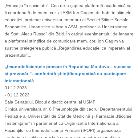
„Educația în societate”. Cea de-a șaptea platformă academică va
fi coordonată de mem. cor. al AȘM Ion Gagim, dr. hab. în științele
educației, profesor universitar, membru al Secției Științe Sociale,
Economice, Umanistice și Arte a AȘM, profesor la Universitatea
de Stat „Alecu Russo” din Bălți. În cadrul evenimentului de lansare
a platformei științifice de comunicare mem. cor. Ion Gagim va
susține prelegerea publică „Regândirea educației ca imperativ al
prezentului”...
,,Imunodeficiențele primare în Republica Moldova – succese
și provocări”: conferință științifico-practică cu participare
internațională
01.12.2023
- 01.12.2023
Sala Senatului, Blocul didactic central al USMF
Clinica universitară nr. 6 Pneumologie din cadrul Departamentului
Pediatrie al Universității de Stat de Medicină și Farmacie „Nicolae
Testemițanu” în parteneriat cu Organizația Internațională a
Pacienților cu Imunodeficiențe Primare (IPOPI) organizează
conferința științifico-practică cu participare internațională cu