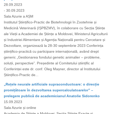
28.09.2023
- 30.09.2023
Sala Azurie a AȘM
Institutul Științifico-Practic de Biotehnologii în Zootehnie și
Medicină Veterinară (IȘPBZMV), în colaborare cu Secția Științe
ale Vieții a Academiei de Științe a Moldovei, Ministerul Agriculturii
și Industriei Alimentare și Agenția Națională pentru Cercetare și
Dezvoltare, organizează la 28-30 septembrie 2023 Сonferința
științifico-practică cu participare internațională, având drept
generic „Gestionarea fondului genetic animalier – probleme,
soluții, perspective”. Președinte al Comitetului științific al
Conferinței este dr. conf. Oleg Mașner, director al Institutului
Științifico-Practic de...
„Rețele neurale artificiale supraconductoare: o direcție
promițătoare în dezvoltarea supercalculatoarelor” –
prelegere publică de academicianul Anatolie Sidorenko
15.09.2023
Sala Azurie și online
Academia de Științe a Moldovei, Secția Științe Exacte și