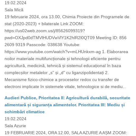
19.02.2024
Sala Mică
19 februarie 2024, ora 13.00, Chimia Proiecte din Programele de
stat (2020-2023) + bilaterale Link ZOOM:
https://us02web.zoom.us/j/85626099319?
pwd=OXJpd0dTMVlHUDVwVlY1K2hlR2l0QT09 Meeting ID: 856
2609 9319 Passcode: 038638 Youtube:
https://www.youtube.com/watch?v=mLHUnkxm-ag 1. Elaborarea
noilor materiale multifuncționale și tehnologii eficiente pentru
agricultură, medicină, tehnică și sistemul educațional în baza
complecșilor metalelor „s” și „d” cu liganzipolidentați 2.
Mecanisme fizico-chimice a proceselor redox cu transfer de
electroni implicate în sistemele vitale, tehnologice si de mediu...
Audieri Publice, Prioritatea II: Agricultură durabilă, securitate
alimentară și siguranța alimentelor. Prioritatea III: Mediu și
schimbări climatice
19.02.2024
Sala Azurie
19 FEBRUARIE 2024, ORA 12.00, SALA AZURIE A AȘM ZOOM: