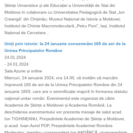
Științe Umanistice și ale Educației a Universității de Stat din
Moldova în colaborare cu Universitatea Pedagogică de Stat „Ion
Creangă” din Chișinău; Muzeul Național de Istorie a Moldovei;
Institutul de Chimie Macromoleculară „Petru Poni”, Iași, Institutul
Național de Cercetare...
Uniți prin istorie: la 24 ianuarie consemnăm 165 de ani de la
Unirea Principatelor Române
24.01.2024
- 24.01.2024
Sala Azurie și online
Miercuri, 24 ianuarie 2024, ora 14.00, vă invităm să marcăm
împreună 165 de ani de la Unirea Principatelor Române din 24
ianuarie 1859, care are o semnificație majoră în formarea statului
naţional unitar român. Evenimentul este organizat de către
Academia de Științe a Moldovei și Academia Română. La
deschiderea evenimentului vor prezenta mesaje de salut acad.
Ion TIGHINEANU, Președintele Academiei de Științe a Moldovei,
și acad. Ioan-Aurel POP, Președintele Academiei Române.
Moderator: membru corespondent Ion HADÂRCĂ, vicepreședinte