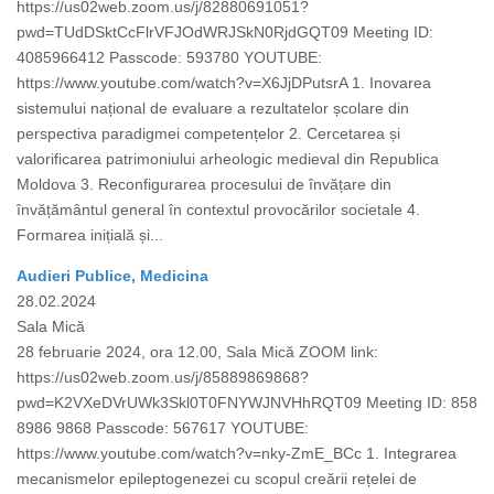
https://us02web.zoom.us/j/82880691051?
pwd=TUdDSktCcFlrVFJOdWRJSkN0RjdGQT09 Meeting ID:
4085966412 Passcode: 593780 YOUTUBE:
https://www.youtube.com/watch?v=X6JjDPutsrA 1. Inovarea
sistemului național de evaluare a rezultatelor școlare din
perspectiva paradigmei competențelor 2. Cercetarea și
valorificarea patrimoniului arheologic medieval din Republica
Moldova 3. Reconfigurarea procesului de învățare din
învățământul general în contextul provocărilor societale 4.
Formarea inițială și...
Audieri Publice, Medicina
28.02.2024
Sala Mică
28 februarie 2024, ora 12.00, Sala Mică ZOOM link:
https://us02web.zoom.us/j/85889869868?
pwd=K2VXeDVrUWk3Skl0T0FNYWJNVHhRQT09 Meeting ID: 858
8986 9868 Passcode: 567617 YOUTUBE:
https://www.youtube.com/watch?v=nky-ZmE_BCc 1. Integrarea
mecanismelor epileptogenezei cu scopul creării rețelei de