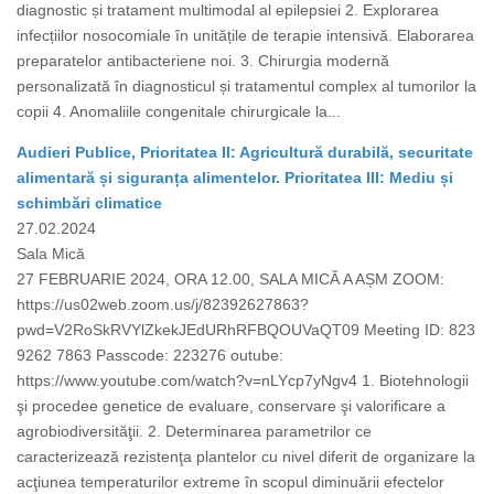
diagnostic și tratament multimodal al epilepsiei 2. Explorarea
infecțiilor nosocomiale în unitățile de terapie intensivă. Elaborarea
preparatelor antibacteriene noi. 3. Chirurgia modernă
personalizată în diagnosticul și tratamentul complex al tumorilor la
copii 4. Anomaliile congenitale chirurgicale la...
Audieri Publice, Prioritatea II: Agricultură durabilă, securitate
alimentară și siguranța alimentelor. Prioritatea III: Mediu și
schimbări climatice
27.02.2024
Sala Mică
27 FEBRUARIE 2024, ORA 12.00, SALA MICĂ A AȘM ZOOM:
https://us02web.zoom.us/j/82392627863?
pwd=V2RoSkRVYlZkekJEdURhRFBQOUVaQT09 Meeting ID: 823
9262 7863 Passcode: 223276 outube:
https://www.youtube.com/watch?v=nLYcp7yNgv4 1. Biotehnologii
şi procedee genetice de evaluare, conservare şi valorificare a
agrobiodiversităţii. 2. Determinarea parametrilor ce
caracterizează rezistenţa plantelor cu nivel diferit de organizare la
acţiunea temperaturilor extreme în scopul diminuării efectelor