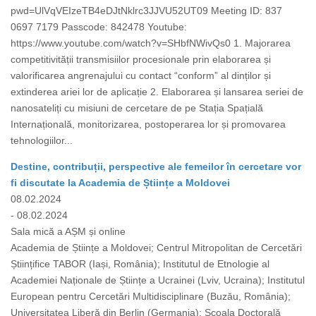
pwd=UlVqVEIzeTB4eDJtNklrc3JJVU52UT09 Meeting ID: 837
0697 7179 Passcode: 842478 Youtube:
https://www.youtube.com/watch?v=SHbfNWivQs0 1. Majorarea
competitivității transmisiilor procesionale prin elaborarea și
valorificarea angrenajului cu contact “conform” al dinților și
extinderea ariei lor de aplicație 2. Elaborarea și lansarea seriei de
nanosateliți cu misiuni de cercetare de pe Stația Spațială
Internațională, monitorizarea, postoperarea lor și promovarea
tehnologiilor...
Destine, contribuții, perspective ale femeilor în cercetare vor
fi discutate la Academia de Științe a Moldovei
08.02.2024
- 08.02.2024
Sala mică a AȘM și online
Academia de Științe a Moldovei; Centrul Mitropolitan de Cercetări
Științifice TABOR (Iași, România); Institutul de Etnologie al
Academiei Naționale de Științe a Ucrainei (Lviv, Ucraina); Institutul
European pentru Cercetări Multidisciplinare (Buzău, România);
Universitatea Liberă din Berlin (Germania); Școala Doctorală