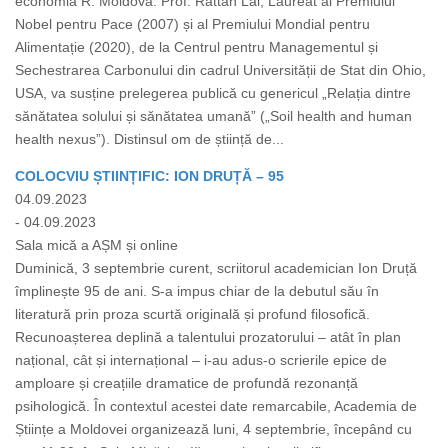
economia R. Moldova. Prof. Rattan Lal, Laureat al Premiului
Nobel pentru Pace (2007) și al Premiului Mondial pentru
Alimentație (2020), de la Centrul pentru Managementul și
Sechestrarea Carbonului din cadrul Universității de Stat din Ohio,
USA, va susține prelegerea publică cu genericul „Relația dintre
sănătatea solului și sănătatea umană” („Soil health and human
health nexus”). Distinsul om de știință de...
COLOCVIU ȘTIINȚIFIC: ION DRUȚĂ – 95
04.09.2023
- 04.09.2023
Sala mică a AȘM și online
Duminică, 3 septembrie curent, scriitorul academician Ion Druță
împlinește 95 de ani. S-a impus chiar de la debutul său în
literatură prin proza scurtă originală și profund filosofică.
Recunoașterea deplină a talentului prozatorului – atât în plan
național, cât și internațional – i-au adus-o scrierile epice de
amploare și creațiile dramatice de profundă rezonanță
psihologică. În contextul acestei date remarcabile, Academia de
Științe a Moldovei organizează luni, 4 septembrie, începând cu