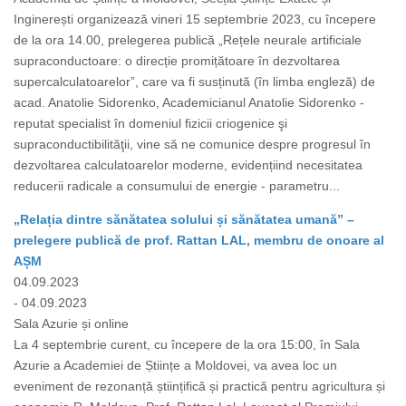
Inginerești organizează vineri 15 septembrie 2023, cu începere
de la ora 14.00, prelegerea publică „Rețele neurale artificiale
supraconductoare: o direcție promițătoare în dezvoltarea
supercalculatoarelor”, care va fi susținută (în limba engleză) de
acad. Anatolie Sidorenko, Academicianul Anatolie Sidorenko -
reputat specialist în domeniul fizicii criogenice şi
supraconductibilităţii, vine să ne comunice despre progresul în
dezvoltarea calculatoarelor moderne, evidențiind necesitatea
reducerii radicale a consumului de energie - parametru...
„Relația dintre sănătatea solului și sănătatea umană” –
prelegere publică de prof. Rattan LAL, membru de onoare al
AȘM
04.09.2023
- 04.09.2023
Sala Azurie și online
La 4 septembrie curent, cu începere de la ora 15:00, în Sala
Azurie a Academiei de Științe a Moldovei, va avea loc un
eveniment de rezonanță științifică și practică pentru agricultura și