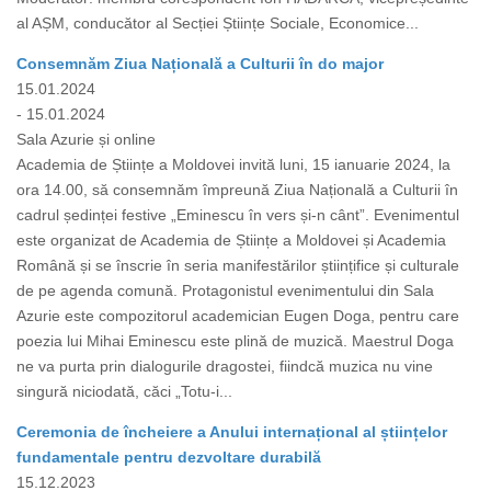
al AȘM, conducător al Secției Științe Sociale, Economice...
Consemnăm Ziua Națională a Culturii în do major
15.01.2024
- 15.01.2024
Sala Azurie și online
Academia de Științe a Moldovei invită luni, 15 ianuarie 2024, la
ora 14.00, să consemnăm împreună Ziua Națională a Culturii în
cadrul ședinței festive „Eminescu în vers și-n cânt”. Evenimentul
este organizat de Academia de Științe a Moldovei și Academia
Română și se înscrie în seria manifestărilor științifice și culturale
de pe agenda comună. Protagonistul evenimentului din Sala
Azurie este compozitorul academician Eugen Doga, pentru care
poezia lui Mihai Eminescu este plină de muzică. Maestrul Doga
ne va purta prin dialogurile dragostei, fiindcă muzica nu vine
singură niciodată, căci „Totu-i...
Ceremonia de încheiere a Anului internațional al științelor
fundamentale pentru dezvoltare durabilă
15.12.2023