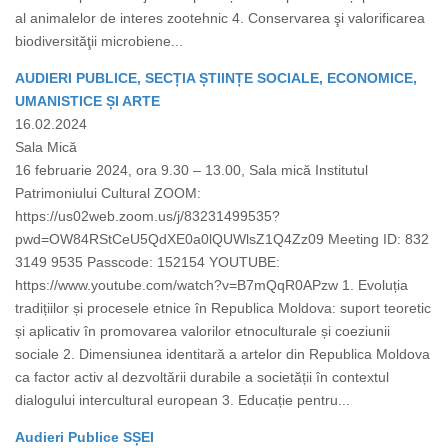
al animalelor de interes zootehnic 4. Conservarea şi valorificarea
biodiversităţii microbiene...
AUDIERI PUBLICE, SECȚIA ȘTIINȚE SOCIALE, ECONOMICE,
UMANISTICE ȘI ARTE
16.02.2024
Sala Mică
16 februarie 2024, ora 9.30 – 13.00, Sala mică Institutul
Patrimoniului Cultural ZOOM:
https://us02web.zoom.us/j/83231499535?
pwd=OW84RStCeU5QdXE0a0lQUWlsZ1Q4Zz09 Meeting ID: 832
3149 9535 Passcode: 152154 YOUTUBE:
https://www.youtube.com/watch?v=B7mQqR0APzw 1. Evoluția
tradițiilor și procesele etnice în Republica Moldova: suport teoretic
și aplicativ în promovarea valorilor etnoculturale și coeziunii
sociale 2. Dimensiunea identitară a artelor din Republica Moldova
ca factor activ al dezvoltării durabile a societății în contextul
dialogului intercultural european 3. Educație pentru...
Audieri Publice SȘEI