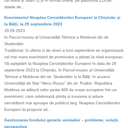
cel Mare și Sfânt 1) și în format online, pe platforma ZOOM,
datele de...
Evenimentul Noaptea Cercetătorilor Europeni la Chișinău și
la Bălți, la 29 septembrie 2023
29.09.2023
în Parcul-muzeu al Universității Tehnice a Moldovei din str.
Studenților
Tradițional, în ultima zi de vineri a lunii septembrie se organizează
cel mai mare eveniment de promovare a științei la nivel european.
Vă așteptăm la Noaptea Cercetătorilor Europeni în data de 29
septembrie 2023 la Chișinău, în Parcul-muzeu al Universității
Tehnice a Moldovei din str. Studenților și la Bălți, în scuarul
Universității de Stat “Alecu Russo” din str. Pușkin. Republica
Moldova se alătură celor peste 400 de orașe europene într-un
eveniment, care celebrează știința și inovarea și aduce
cercetătorii mai aproape de publicul larg. Noaptea Cercetătorilor
Europeni își propune să...
Gestionarea fondului genetic animalier – probleme, soluții,
perspective