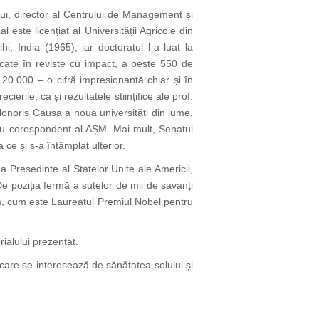
ului, director al Centrului de Management și
ste licențiat al Universității Agricole din
, India (1965), iar doctoratul l-a luat la
icate în reviste cu impact, a peste 550 de
 120.000 – o cifră impresionantă chiar și în
cierile, ca și rezultatele științifice ale prof.
Honoris Causa a nouă universități din lume,
u corespondent al AȘM. Mai mult, Senatul
ce și s-a întâmplat ulterior.
ea Președinte al Statelor Unite ale Americii,
 De poziția fermă a sutelor de mii de savanți
Om, cum este Laureatul Premiul Nobel pentru
ialului prezentat.
ei care se interesează de sănătatea solului și