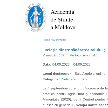
Mergi
la
Academia
conţinutul
de Științe
principal
a Moldovei
Acasă
/
Evenimente
„Relația dintre sănătatea solului 
Vizualizări: 109
Vizitatori unici: 3476
Data:
04.09.2023
-
04.09.2023
Locul desfasurarii:
Sala Azurie și online
Categoria:
Prelegere publică
La 4 septembrie curent, cu începere de la 
practică pentru agricultura și economia
Alimentație (2020), de la Centrul pentru 
publică cu genericul
„Relația dintre sănă