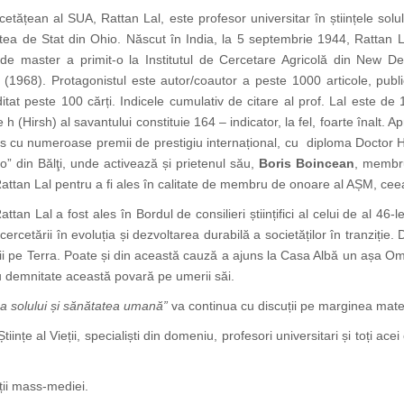
 cetățean al SUA, Rattan Lal, este profesor universitar în științele sol
ea de Stat din Ohio. Născut în India, la 5 septembrie 1944, Rattan Lal e
e master a primit-o la Institutul de Cercetare Agricolă din New Delhi
(1968). Protagonistul este autor/coautor a peste 1000 articole, publ
editat peste 100 cărți. Indicele cumulativ de citare al prof. Lal este de
 (Hirsh) al savantului constituie 164 – indicator, la fel, foarte înalt. Apre
ns cu numeroase premii de prestigiu internațional, cu diploma Doctor 
so” din Bălţi, unde activează și prietenul său,
Boris Boincean
, membr
Rattan Lal pentru a fi ales în calitate de membru de onoare al AȘM, ceea 
tan Lal a fost ales în Bordul de consilieri științifici al celui de al 46-l
cercetării în evoluția și dezvoltarea durabilă a societăților în tranziție.
cii pe Terra. Poate și din această cauză a ajuns la Casa Albă un așa 
u demnitate această povară pe umerii săi.
ea solului și sănătatea umană”
va continua cu discuții pe marginea mater
iințe al Vieții, specialiști din domeniu, profesori universitari și toți ac
ții mass-mediei.