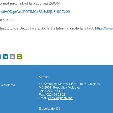
 format mixt, link-ul la platforma ZOOM
9?pwd=ODlpeVo1R0FIMGxBNlhJSjN3UlI2Zz09
04092023)
nstitutul de Dezvoltare a Societății Informaționale la link-ul:
https://w
https://propletenie.ru/
cebook
Twitter
LinkedIn
Email
PrintFriendly
Adresa:
bd. Ștefan cel Mare și Sfânt 1, mun. Chișinău
e a Moldovei
MD 2001, Republica Moldova
Tel: (022) 27 14 78
Fax: (022) 54 28 23
Email:
consiliu@asm.md
Elaborat de
IDSI