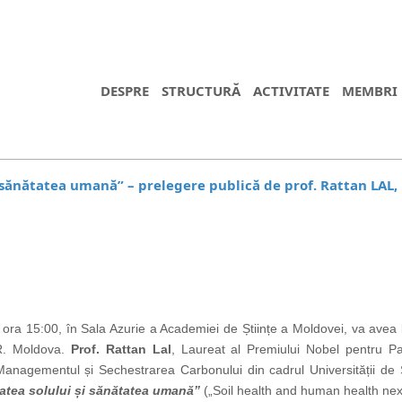
DESPRE
STRUCTURĂ
ACTIVITATE
MEMBRI
și sănătatea umană” – prelegere publică de prof. Rattan LA
ora 15:00, în Sala Azurie a Academiei de Științe a Moldovei, va avea l
 R. Moldova.
Prof. Rattan Lal
, Laureat al Premiului Nobel pentru P
Managementul și Sechestrarea Carbonului din cadrul Universității de
tatea solului și sănătatea umană”
(„Soil health and human health nex