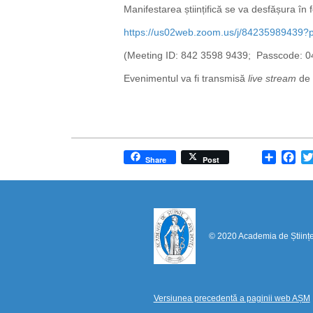
Manifestarea științifică se va desfășura în
https://us02web.zoom.us/j/8423598943
(Meeting ID: 842 3598 9439; Passcode: 
Evenimentul va fi transmisă
live stream
de I
Share
Fa
Share
Post
© 2020 Academia de Științ
Versiunea precedentă a paginii web AȘM