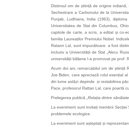
Distinsul om de știință de origine indiană,
Sechestrare a Carbonului de la Universitat
Punjab, Ludhiana, India (1963), diploma d
Universitatea de Stat din Columbus, Ohio 
capitole de carte, a scris, a editat și co-
familia Laureaților Premiului Nobel. Indicele h
Ratann Lal, sunt impunătoare: a fost disti
inclusiv a Universității de Stat „Alecu Rus
universității bălțene l-a promovat pe prof. 
Acum doi ani, remarcabilul om de știință Rat
Joe Biden, care apreciază rolul esențial al 
din lume astăzi depinde și restabilirea pă
Pace, profesorul Rattan Lal, care poartă c
Prelegerea publică
„Relația dintre sănătat
La eveniment sunt invitați membrii Secției Șt
problemele ecologice.
La eveniment sunt așteptați și reprezentan