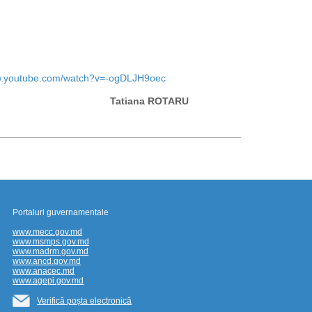
ww.youtube.com/watch?v=-ogDLJH9oec
Tatiana ROTARU
Portaluri guvernamentale
www.mecc.gov.md
www.msmps.gov.md
www.madrm.gov.md
www.ancd.gov.md
www.anacec.md
www.agepi.gov.md
Verifică poșta electronică