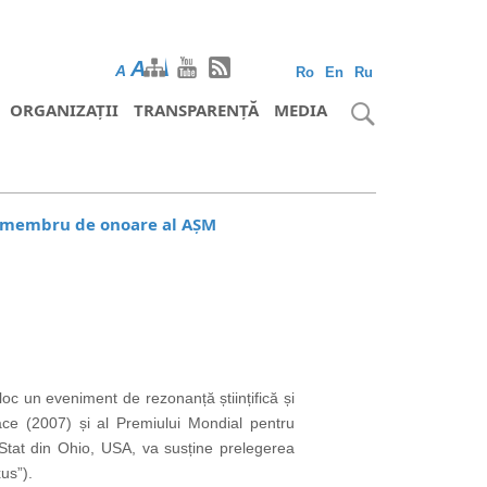
A
A
A
Ro
En
Ru
ORGANIZAȚII
TRANSPARENȚĂ
MEDIA
L, membru de onoare al AȘM
oc un eveniment de rezonanță științifică și
ace (2007) și al Premiului Mondial pentru
 Stat din Ohio, USA, va susține prelegerea
us”).