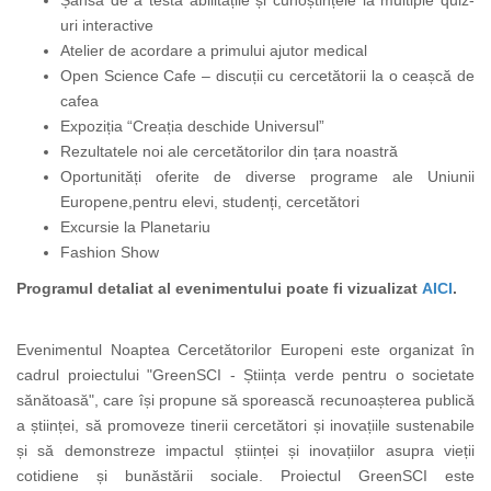
Șansa de a testa abilitățile și cunoștințele la multiple quiz-
uri interactive
Atelier de acordare a primului ajutor medical
Open Science Cafe – discuții cu cercetătorii la o ceașcă de
cafea
Expoziția “Creația deschide Universul”
Rezultatele noi ale cercetătorilor din țara noastră
Oportunități oferite de diverse programe ale Uniunii
Europene,pentru elevi, studenți, cercetători
Excursie la Planetariu
Fashion Show
Programul detaliat al evenimentului poate fi vizualizat
AICI
.
Evenimentul Noaptea Cercetătorilor Europeni este organizat în
cadrul proiectului "GreenSCI - Știința verde pentru o societate
sănătoasă", care își propune să sporească recunoașterea publică
a științei, să promoveze tinerii cercetători și inovațiile sustenabile
și să demonstreze impactul științei și inovațiilor asupra vieții
cotidiene și bunăstării sociale. Proiectul GreenSCI este