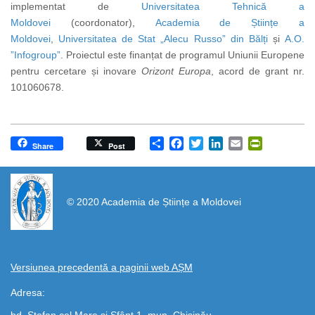
implementat de
Universitatea Tehnică a
Moldovei
(coordonator),
Academia de Științe a
Moldovei
,
Universitatea de Stat „Alecu Russo” din Bălți
și
A.O.
”Infogroup”
. Proiectul este finanțat de programul Uniunii Europene
pentru cercetare și inovare
Orizont Europa
, acord de grant nr.
101060678.
Share
Facebook
Twitter
LinkedIn
Email
PrintFrien
Share
Post
https://propletenie.ru/
© 2020 Academia de Științe a Moldovei
Versiunea precedentă a paginii web AȘM
Adresa: