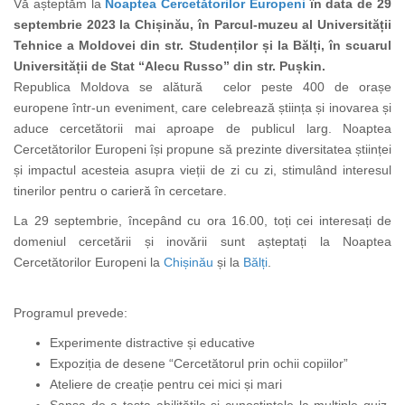
Vă așteptăm la
Noaptea Cercetătorilor Europeni
în data de 29
septembrie 2023 la Chișinău, în Parcul-muzeu al Universității
Tehnice a Moldovei din str. Studenților și la Bălți, în scuarul
Universității de Stat “Alecu Russo” din str. Pușkin.
Republica Moldova se alătură celor peste 400 de orașe
europene într-un eveniment, care celebrează știința și inovarea și
aduce cercetătorii mai aproape de publicul larg. Noaptea
Cercetătorilor Europeni își propune să prezinte diversitatea științei
și impactul acesteia asupra vieții de zi cu zi, stimulând interesul
tinerilor pentru o carieră în cercetare.
La 29 septembrie, începând cu ora 16.00, toți cei interesați de
domeniul cercetării și inovării sunt așteptați la Noaptea
Cercetătorilor Europeni la
Chișinău
și la
Bălți
.
Programul prevede:
Experimente distractive și educative
Expoziția de desene “Cercetătorul prin ochii copiilor”
Ateliere de creație pentru cei mici și mari