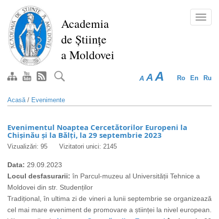
Mergi
la
Toggl
Academia
conţinutul
navig
de Științe
principal
a Moldovei
A
A
A
Ro
En
Ru
Acasă
/
Evenimente
Evenimentul Noaptea Cercetătorilor Europeni la
Chișinău și la Bălți, la 29 septembrie 2023
Vizualizări: 95
Vizitatori unici: 2145
Data:
29.09.2023
Locul desfasurarii:
în Parcul-muzeu al Universității Tehnice a
Moldovei din str. Studenților
Tradițional, în ultima zi de vineri a lunii septembrie se organizează
cel mai mare eveniment de promovare a științei la nivel european.