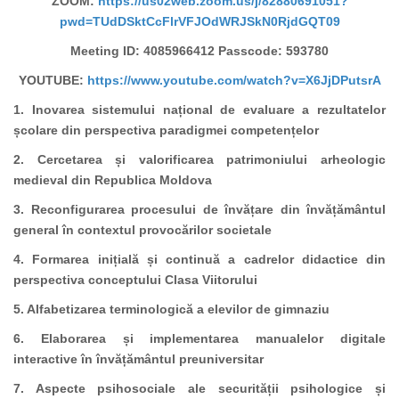
ZOOM:
https://us02web.zoom.us/j/82880691051?
pwd=TUdDSktCcFlrVFJOdWRJSkN0RjdGQT09
Meeting ID: 4085966412 Passcode: 593780
YOUTUBE:
https://www.youtube.com/watch?v=X6JjDPutsrA
1. Inovarea sistemului național de evaluare a rezultatelor
școlare din perspectiva paradigmei competențelor
2. Cercetarea și valorificarea patrimoniului arheologic
medieval din Republica Moldova
3. Reconfigurarea procesului de învățare din învățământul
general în contextul provocărilor societale
4. Formarea inițială și continuă a cadrelor didactice din
perspectiva conceptului Clasa Viitorului
5. Alfabetizarea terminologică a elevilor de gimnaziu
6. Elaborarea și implementarea manualelor digitale
interactive în învățământul preuniversitar
7. Aspecte psihosociale ale securității psihologice și