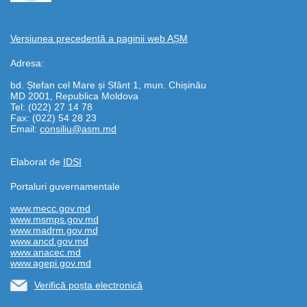
Versiunea precedentă a paginii web AȘM
Adresa:
bd. Ștefan cel Mare și Sfânt 1, mun. Chișinău
MD 2001, Republica Moldova
Tel: (022) 27 14 78
Fax: (022) 54 28 23
Email:
consiliu@asm.md
Elaborat de
IDSI
Portaluri guvernamentale
www.mecc.gov.md
www.msmps.gov.md
www.madrm.gov.md
www.ancd.gov.md
www.anacec.md
www.agepi.gov.md
Verifică poșta electronică