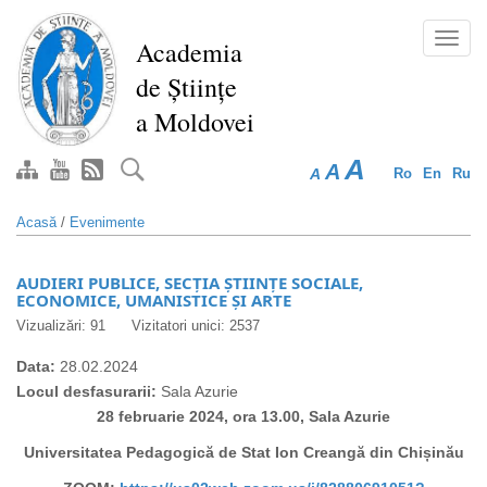
Mergi
la
Toggl
Academia
conţinutul
navig
de Științe
principal
a Moldovei
A
A
A
Ro
En
Ru
Acasă
/
Evenimente
AUDIERI PUBLICE, SECȚIA ȘTIINȚE SOCIALE,
ECONOMICE, UMANISTICE ȘI ARTE
Vizualizări: 91
Vizitatori unici: 2537
Data:
28.02.2024
Locul desfasurarii:
Sala Azurie
28 februarie 2024, ora 13.00, Sala Azurie
Universitatea Pedagogică de Stat Ion Creangă din Chișinău