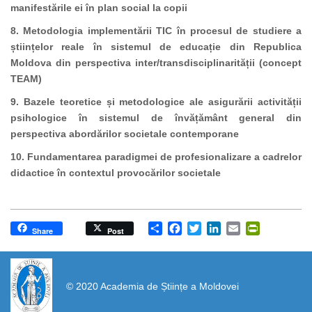
manifestările ei în plan social la copii
8. Metodologia implementării TIC în procesul de studiere a
științelor reale în sistemul de educație din Republica
Moldova din perspectiva inter/transdisciplinarității (concept
TEAM)
9. Bazele teoretice și metodologice ale asigurării activității
psihologice în sistemul de învățământ general din
perspectiva abordărilor societale contemporane
10. Fundamentarea paradigmei de profesionalizare a cadrelor
didactice în contextul provocărilor societale
Share
Facebook
Twitter
LinkedIn
Email
PrintFrien
Share
Post
https://propletenie.ru/
© 2020 Academia de Științe a Moldovei