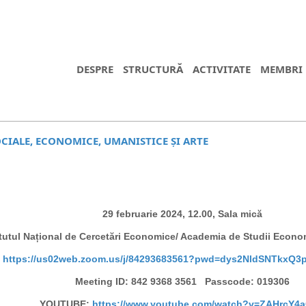
DESPRE
STRUCTURĂ
ACTIVITATE
MEMBRI
SOCIALE, ECONOMICE, UMANISTICE ȘI ARTE
29 februarie 2024, 12.00, Sala mică
itutul Național de Cercetări Economice/ Academia de Studii Econ
:
https://us02web.zoom.us/j/84293683561?pwd=dys2NldSNTkxQ3p
Meeting ID: 842 9368 3561 Passcode: 019306
YOUTUBE:
https://www.youtube.com/watch?v=ZAHrcY4