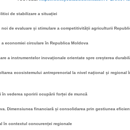
tici de stabilizare a situației
oi de evaluare și stimulare a competitivității agriculturii Republ
 a economiei circulare în Republica Moldova
are a instrumentelor inovaționale orientate spre creșterea durabil
ltarea ecosistemului antreprenorial la nivel național și regional 
i în vederea sporirii ocupării forței de muncă
va. Dimensiunea financiară și consolidarea prin gestiunea eficient
l în contextul concurenței regionale