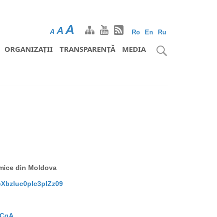
A
A
A
Ro
En
Ru
ORGANIZAȚII
TRANSPARENȚĂ
MEDIA
omice din Moldova
Xbzluc0pIc3plZz09
aCqA