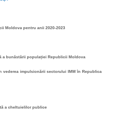
icii Moldova pentru anii 2020-2023
ă a bunăstării populației Republicii Moldova
în vederea impulsionării sectorului IMM în Republica
ă a cheltuielilor publice