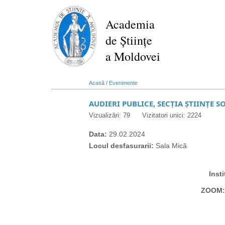
Mergi
la
Academia
conţinutul
de Științe
principal
a Moldovei
Acasă
/
Evenimente
AUDIERI PUBLICE, SECȚIA ȘTIINȚE 
Vizualizări: 79
Vizitatori unici: 2224
Data:
29.02.2024
Locul desfasurarii:
Sala Mică
Inst
ZOOM