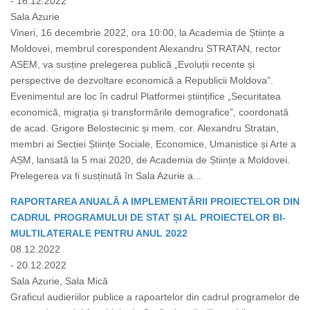
- 16.12.2022
Sala Azurie
Vineri, 16 decembrie 2022, ora 10:00, la Academia de Științe a
Moldovei, membrul corespondent Alexandru STRATAN, rector
ASEM, va susține prelegerea publică „Evoluții recente și
perspective de dezvoltare economică a Republicii Moldova”.
Evenimentul are loc în cadrul Platformei științifice „Securitatea
economică, migrația și transformările demografice”, coordonată
de acad. Grigore Belostecinic și mem. cor. Alexandru Stratan,
membri ai Secției Științe Sociale, Economice, Umanistice și Arte a
AȘM, lansată la 5 mai 2020, de Academia de Științe a Moldovei.
Prelegerea va fi susținută în Sala Azurie a...
RAPORTAREA ANUALĂ A IMPLEMENTĂRII PROIECTELOR DIN
CADRUL PROGRAMULUI DE STAT ȘI AL PROIECTELOR BI-
MULTILATERALE PENTRU ANUL 2022
08.12.2022
- 20.12.2022
Sala Azurie, Sala Mică
Graficul audieriilor publice a rapoartelor din cadrul programelor de