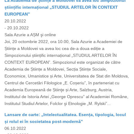
La Academia de Științe a Moldovei va avea loc Simpozionul
științific internațional „STUDIUL ARTELOR ÎN CONTEXT
EUROPEAN”
20.10.2022
- 20.10.2022
Sala Azurie a AȘM şi online
Joi, 20 octombrie 2022, ora 10.00, Sala Azurie a Academiei de
Științe a Moldovei va avea loc cea de-a doua ediție a
Simpozionului științific internațional „STUDIUL ARTELOR ÎN
CONTEXT EUROPEAN”. Simpozionul este organizat de către
Academia de Științe a Moldovei, Secția Științe Sociale,
Economice, Umanistice și Arte, Universitatea de Stat din Moldova,
Centrul de Cercetări Filologice „E. Coșeriu”, în parteneriat cu
Academia Europeană de Știinţe și Arte, Salzburg, Austria,
Institutul de Istoria Artei „George Oprescu” al Academiei Române,
Institutul Studiul Artelor, Folclor şi Etnologie „M. Rylski”...
Lansare de carte: „Intelectualitatea. Esența, tipologia, locul
și rolul ei în societatea post-modernă”
06.10.2022