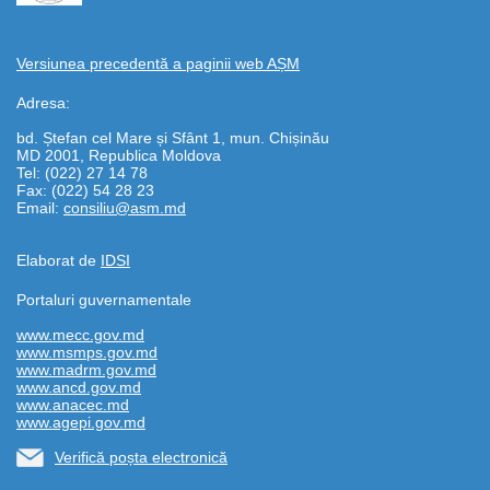
Versiunea precedentă a paginii web AȘM
Adresa:
bd. Ștefan cel Mare și Sfânt 1, mun. Chișinău
MD 2001, Republica Moldova
Tel: (022) 27 14 78
Fax: (022) 54 28 23
Email:
consiliu@asm.md
Elaborat de
IDSI
Portaluri guvernamentale
www.mecc.gov.md
www.msmps.gov.md
www.madrm.gov.md
www.ancd.gov.md
www.anacec.md
www.agepi.gov.md
Verifică poșta electronică