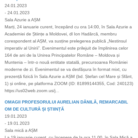
24.01.2023
- 24.01.2023
Sala Azurie a AȘM
Marți, 24 ianuarie curent, începând cu ora 14:00, în Sala Azurie a
Academiei de Științe a Moldovei, dl Ion Hadârcă, membru
corespondent al AȘM, va susține prelegerea publică „Nestinsul
imperativ al Unirii”. Evenimentul este prilejuit de împlinirea celor
164 de ani de la Unirea Principatelor Române – Moldova și
Muntenia – într-o nouă entitate statală, precursoarea României
moderne de zi. Evenimentul se va desfășura în format mixt, cu
prezență fizică în Sala Azurie a AȘM (bd. Ștefan cel Mare și Sfânt,
1) și online, pe platforma ZOOM (ID: 81899144355, Cod: 240123)
https://us02web.zoom.us/j...
OMAGII PROFESORULUI AURELIAN DĂNILĂ, REMARCABIL
OM DE CULTURĂ ȘI ȘTIINȚĂ
19.01.2023
- 19.01.2023
Sala mică a AȘM
La 19 ianuarie curent, cu începere de la ora 11.00, în Sala Mică a