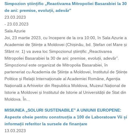
Simpozion științific „Reactivarea Mitropoliei Basarabiei la 30
de ani: premise, evoluții, adevăr”
23.03.2023
- 23.03.2023
Sala Azurie
Joi, 23 martie 2023, cu începere de la ora 10:00, în Sala Azurie a
Academiei de Științe a Moldovei (Chișinău, bd. Ștefan cel Mare și
Sfânt nr. 1) va avea loc Simpozionul științific „Reactivarea
Mitropoliei Basarabiei la 30 de ani: premise, evoluții, adevăr”.
Simpozionul este organizat de Mitropolia Basarabiei, în
parteneriat cu Academia de Științe a Moldovei, Institutul de Științe
Politice și Relații Internaționale al Academiei Române, Agenția
Națională a Arhivelor din Republica Moldova, Muzeul Național de
Istorie a Moldovei și Institutul de Istorie al Universității de Stat din
Moldova. În...
MISIUNEA „SOLURI SUSTENABILE” A UNIUNII EUROPENE:
Aspecte cheie pentru construcția a 100 de Laboratoare Vii și
informații referitor la sursele de finanțare
13.03.2023