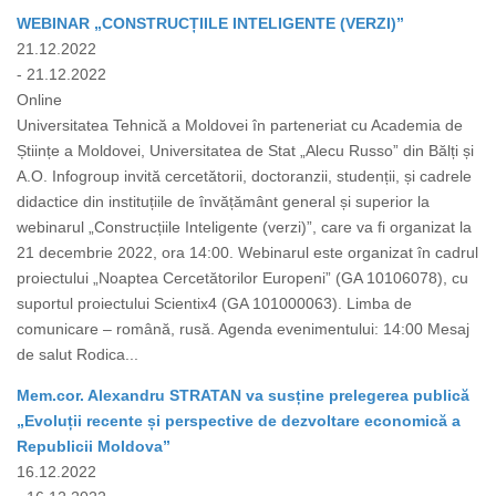
WEBINAR „CONSTRUCȚIILE INTELIGENTE (VERZI)”
21.12.2022
- 21.12.2022
Online
Universitatea Tehnică a Moldovei în parteneriat cu Academia de
Științe a Moldovei, Universitatea de Stat „Alecu Russo” din Bălți și
A.O. Infogroup invită cercetătorii, doctoranzii, studenții, și cadrele
didactice din instituțiile de învățământ general și superior la
webinarul „Construcțiile Inteligente (verzi)”, care va fi organizat la
21 decembrie 2022, ora 14:00. Webinarul este organizat în cadrul
proiectului „Noaptea Cercetătorilor Europeni” (GA 10106078), cu
suportul proiectului Scientix4 (GA 101000063). Limba de
comunicare – română, rusă. Agenda evenimentului: 14:00 Mesaj
de salut Rodica...
Mem.cor. Alexandru STRATAN va susține prelegerea publică
„Evoluții recente și perspective de dezvoltare economică a
Republicii Moldova”
16.12.2022