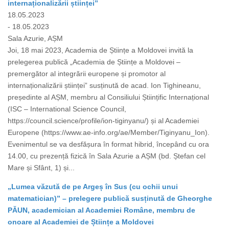
internaționalizării științei”
18.05.2023
- 18.05.2023
Sala Azurie, AȘM
Joi, 18 mai 2023, Academia de Științe a Moldovei invită la
prelegerea publică „Academia de Științe a Moldovei –
premergător al integrării europene și promotor al
internaționalizării științei” susținută de acad. Ion Tighineanu,
președinte al AȘM, membru al Consiliului Științific Internațional
(ISC – International Science Council,
https://council.science/profile/ion-tiginyanu/) și al Academiei
Europene (https://www.ae-info.org/ae/Member/Tiginyanu_Ion).
Evenimentul se va desfășura în format hibrid, începând cu ora
14.00, cu prezență fizică în Sala Azurie a AȘM (bd. Ștefan cel
Mare și Sfânt, 1) și...
„Lumea văzută de pe Argeș în Sus (cu ochii unui
matematician)” – prelegere publică susținută de Gheorghe
PĂUN, academician al Academiei Române, membru de
onoare al Academiei de Științe a Moldovei