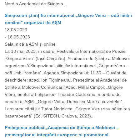
Nord a Academiei de Științe a...
Simpozion științific internațional „Grigore Vieru – odă limbii
române” organizat de AȘM
18.05.2023
- 18.05.2023
Sala mică a AȘM și online
La 18 mai 2023, în cadrul Festivalului Internațional de Poezie
„Grigore Vieru” (Iași–Chișinău), Academia de Științe a Moldovei
organizează Simpozionul științific internațional „Grigore Vieru –
odă limbii române”. Agenda Simpozionului: 11.30 – Cuvânt de
deschidere: acad. Ion Tighineanu, Președinte al Academiei de
Științe a Moldovei Comunicări: Acad. Mihai Cimpoi: „Grigore
Vieru, poetul arhetipurilor” Theodor Codreanu, membru de
onoare al AȘM: „Grigore Vieru: Duminica Mare a cuvintelor”.
Lansarea cărții lui Tudor Nedelcea „Grigore Vieru sau pătimirea
basarabeană” (Ed. SITECH, Craiova, 2023)...
Prelegerea publică „Academia de Științe a Moldovei –
premergător al integrării europene și promotor al