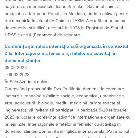
nașterea academicianului Isaac Bersuker. Savantul chimist
omagiat s-a format în Republica Moldova, unde a activat peste
trei decenii la Institutul de Chimie al AȘM. Aici a făcut prima sa
descoperire științifică, atestată în 1978 în Registrul de Stat al
URSS cu titlul „Fenomenul de scindare...
Conferința științifică internațională organizată în contextul
Zilei Internaționale a femeilor și fetelor cu activități în
domeniul științei
09.02.2023
- 09.02.2023
În Sala Azurie și online
Cunoscând preocupările Dvs. în diferite domenii de cercetare,
inovare și tehnologie (științe sociale, economice, umanistice și
arte; agricultură, biologie, mediu; medicină; științe exacte și
inginerești), vă invităm să participați în perioada 9-10 februarie
2023 la lucrările conferinței științifice internaționale organizate cu
prilejul Zilei Internaționale a fetelor și femeilor cu activități în
domeniul științei. Conferința științifică internațională „Patrimoniul