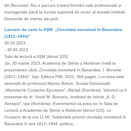
din București. Aici a parcurs traseul formării sale profesionale și
manageriale până la funcția supremă de rector al acestei instituții.
Domeniile de interes ale prof...
Lansare de carte la AȘM: „Circulația monetară în Basarabia
(1812–1944)”
30.03.2023
- 30.03.2023
Sala de lectură a AȘM (biroul 103)
Joi, 30 martie 2023, Academia de Științe a Moldovei invită la
prezentarea cărții „Circulația monetară în Basarabia. I. Monede
(1812–1944)”, Iași: Editura PIM, 2021, 364 pagini. Lucrarea este
semnată de profesorul Marian Bolum, Școala Gimnazială
„Manolache Costache Epureanu”, Bârlad (România). Volumul va fi
prezentat de dr. Viorel M. Butnariu, Institutul de Istorie „A. D.
Xenopol”, Iași (România). Evenimentul va avea loc în Sala de
Lectură a Academiei de Științe a Moldovei (biroul 103), cu
începere de la ora 11.00. Subiectele privind circulația monetară în
Basarabia în anii 1812–1944, politica...