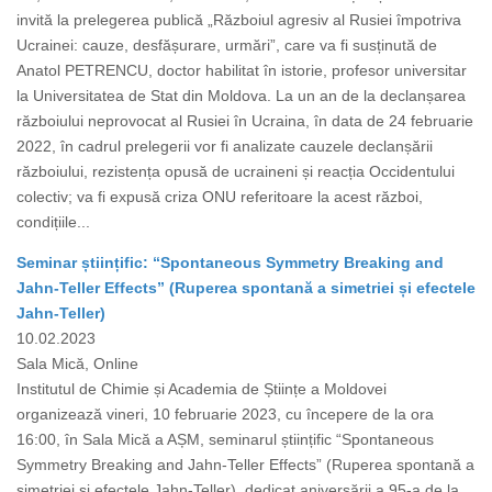
invită la prelegerea publică „Războiul agresiv al Rusiei împotriva
Ucrainei: cauze, desfășurare, urmări”, care va fi susținută de
Anatol PETRENCU, doctor habilitat în istorie, profesor universitar
la Universitatea de Stat din Moldova. La un an de la declanșarea
războiului neprovocat al Rusiei în Ucraina, în data de 24 februarie
2022, în cadrul prelegerii vor fi analizate cauzele declanșării
războiului, rezistența opusă de ucraineni și reacția Occidentului
colectiv; va fi expusă criza ONU referitoare la acest război,
condițiile...
Seminar științific: “Spontaneous Symmetry Breaking and
Jahn-Teller Effects” (Ruperea spontană a simetriei și efectele
Jahn-Teller)
10.02.2023
Sala Mică, Online
Institutul de Chimie și Academia de Științe a Moldovei
organizează vineri, 10 februarie 2023, cu începere de la ora
16:00, în Sala Mică a AȘM, seminarul științific “Spontaneous
Symmetry Breaking and Jahn-Teller Effects” (Ruperea spontană a
simetriei și efectele Jahn-Teller), dedicat aniversării a 95-a de la