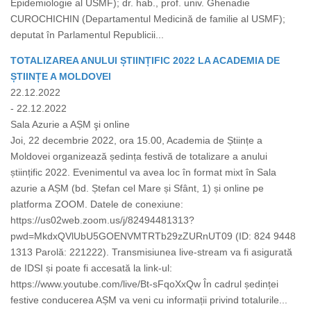
Epidemiologie al USMF); dr. hab., prof. univ. Ghenadie
CUROCHICHIN (Departamentul Medicină de familie al USMF);
deputat în Parlamentul Republicii...
TOTALIZAREA ANULUI ȘTIINȚIFIC 2022 LA ACADEMIA DE
ȘTIINȚE A MOLDOVEI
22.12.2022
- 22.12.2022
Sala Azurie a AȘM şi online
Joi, 22 decembrie 2022, ora 15.00, Academia de Științe a
Moldovei organizează ședința festivă de totalizare a anului
științific 2022. Evenimentul va avea loc în format mixt în Sala
azurie a AȘM (bd. Ștefan cel Mare și Sfânt, 1) și online pe
platforma ZOOM. Datele de conexiune:
https://us02web.zoom.us/j/82494481313?
pwd=MkdxQVlUbU5GOENVMTRTb29zZURnUT09 (ID: 824 9448
1313 Parolă: 221222). Transmisiunea live-stream va fi asigurată
de IDSI și poate fi accesată la link-ul:
https://www.youtube.com/live/Bt-sFqoXxQw În cadrul ședinței
festive conducerea AȘM va veni cu informații privind totalurile...