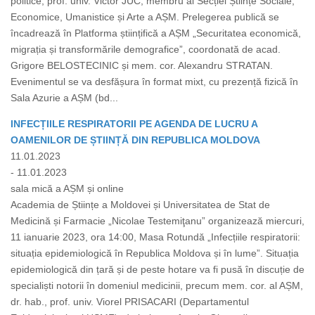
politice, prof. univ. Victor JUC, membru al Secției Științe Sociale,
Economice, Umanistice și Arte a AȘM. Prelegerea publică se
încadrează în Platforma științifică a AȘM „Securitatea economică,
migrația și transformările demografice”, coordonată de acad.
Grigore BELOSTECINIC și mem. cor. Alexandru STRATAN.
Evenimentul se va desfășura în format mixt, cu prezență fizică în
Sala Azurie a AȘM (bd...
INFECȚIILE RESPIRATORII PE AGENDA DE LUCRU A
OAMENILOR DE ȘTIINȚĂ DIN REPUBLICA MOLDOVA
11.01.2023
- 11.01.2023
sala mică a AȘM și online
Academia de Științe a Moldovei și Universitatea de Stat de
Medicină și Farmacie „Nicolae Testemiţanu” organizează miercuri,
11 ianuarie 2023, ora 14:00, Masa Rotundă „Infecțiile respiratorii:
situația epidemiologică în Republica Moldova și în lume”. Situația
epidemiologică din țară și de peste hotare va fi pusă în discuție de
specialiști notorii în domeniul medicinii, precum mem. cor. al AȘM,
dr. hab., prof. univ. Viorel PRISACARI (Departamentul