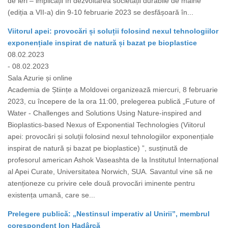
de ieri – implicații în dezvoltarea societății durabile de mâine”
(ediția a VII-a) din 9-10 februarie 2023 se desfășoară în...
Viitorul apei: provocări și soluții folosind nexul tehnologiilor
exponențiale inspirat de natură și bazat pe bioplastice
08.02.2023
- 08.02.2023
Sala Azurie și online
Academia de Științe a Moldovei organizează miercuri, 8 februarie
2023, cu începere de la ora 11:00, prelegerea publică „Future of
Water - Challenges and Solutions Using Nature-inspired and
Bioplastics-based Nexus of Exponential Technologies (Viitorul
apei: provocări și soluții folosind nexul tehnologiilor exponențiale
inspirat de natură și bazat pe bioplastice) ”, susținută de
profesorul american Ashok Vaseashta de la Institutul Internațional
al Apei Curate, Universitatea Norwich, SUA. Savantul vine să ne
atenționeze cu privire cele două provocări iminente pentru
existența umană, care se...
Prelegere publică: „Nestinsul imperativ al Unirii”, membrul
corespondent Ion Hadârcă