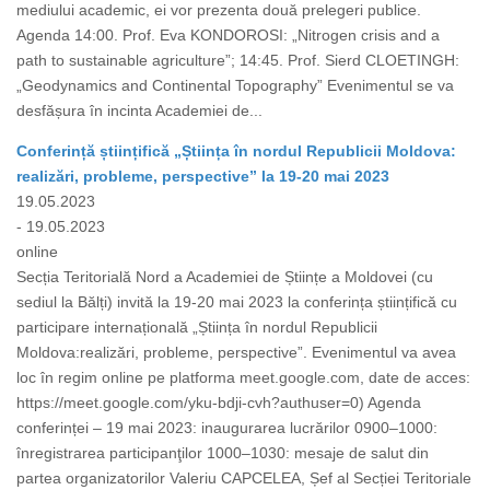
mediului academic, ei vor prezenta două prelegeri publice.
Agenda 14:00. Prof. Eva KONDOROSI: „Nitrogen crisis and a
path to sustainable agriculture”; 14:45. Prof. Sierd CLOETINGH:
„Geodynamics and Continental Topography” Evenimentul se va
desfășura în incinta Academiei de...
Conferință științifică „Știința în nordul Republicii Moldova:
realizări, probleme, perspective” la 19-20 mai 2023
19.05.2023
- 19.05.2023
online
Secția Teritorială Nord a Academiei de Științe a Moldovei (cu
sediul la Bălți) invită la 19-20 mai 2023 la conferința științifică cu
participare internațională „Știința în nordul Republicii
Moldova:realizări, probleme, perspective”. Evenimentul va avea
loc în regim online pe platforma meet.google.com, date de acces:
https://meet.google.com/yku-bdji-cvh?authuser=0) Agenda
conferinței – 19 mai 2023: inaugurarea lucrărilor 0900–1000:
înregistrarea participanţilor 1000–1030: mesaje de salut din
partea organizatorilor Valeriu CAPCELEA, Șef al Secției Teritoriale