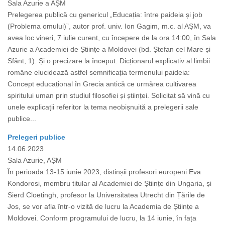
Sala Azurie a AȘM
Prelegerea publică cu genericul „Educația: între paideia și job
(Problema omului)”, autor prof. univ. Ion Gagim, m.c. al AȘM, va
avea loc vineri, 7 iulie curent, cu începere de la ora 14:00, în Sala
Azurie a Academiei de Științe a Moldovei (bd. Ștefan cel Mare și
Sfânt, 1). Și o precizare la început. Dicționarul explicativ al limbii
române elucidează astfel semnificația termenului paideia:
Concept educațional în Grecia antică ce urmărea cultivarea
spiritului uman prin studiul filosofiei și științei. Solicitat să vină cu
unele explicații referitor la tema neobișnuită a prelegerii sale
publice...
Prelegeri publice
14.06.2023
Sala Azurie, AȘM
În perioada 13-15 iunie 2023, distinșii profesori europeni Eva
Kondorosi, membru titular al Academiei de Științe din Ungaria, și
Sierd Cloetingh, profesor la Universitatea Utrecht din Țările de
Jos, se vor afla într-o vizită de lucru la Academia de Științe a
Moldovei. Conform programului de lucru, la 14 iunie, în fața