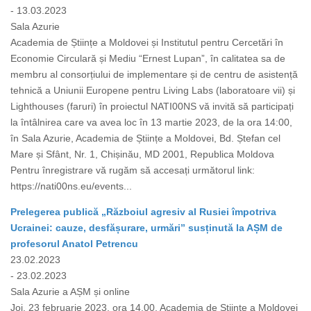
- 13.03.2023
Sala Azurie
Academia de Științe a Moldovei și Institutul pentru Cercetări în
Economie Circulară și Mediu “Ernest Lupan”, în calitatea sa de
membru al consorțiului de implementare și de centru de asistență
tehnică a Uniunii Europene pentru Living Labs (laboratoare vii) și
Lighthouses (faruri) în proiectul NATI00NS vă invită să participați
la întâlnirea care va avea loc în 13 martie 2023, de la ora 14:00,
în Sala Azurie, Academia de Științe a Moldovei, Bd. Ștefan cel
Mare și Sfânt, Nr. 1, Chișinău, MD 2001, Republica Moldova
Pentru înregistrare vă rugăm să accesați următorul link:
https://nati00ns.eu/events...
Prelegerea publică „Războiul agresiv al Rusiei împotriva
Ucrainei: cauze, desfășurare, urmări” susținută la AȘM de
profesorul Anatol Petrencu
23.02.2023
- 23.02.2023
Sala Azurie a AȘM și online
Joi, 23 februarie 2023, ora 14.00, Academia de Științe a Moldovei