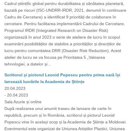
Cadrul științific global pentru durabilitatea și sănătatea planetară,
bazată pe riscuri (ISC-UNDRR-IRDR, 2021, denumit în continuare
Cadru de Cercetare) a identificat 9 priorități de colaborare în
cercetare. Pentru facilitarea implementării Cadrului de Cercetare,
Programul IRDR (Integrated Research on Disaster Risk)
organizează în anul 2023 o serie de ateliere de lucru în scopul
examinării posibilităților de stabilire a priorităților și direcțiilor de
lucru pentru comunitatea DRR (Disaster Risk Reduction). Acest
atelier de lucru se va focusa pe Prioritatea 5 „Valoarea
tehnologiei, a datelor și...
Scriitorul și pictorul Leonid Popescu pentru prima oară își
lansează lucrările la Academia de Științe
20.04.2023
- 20.04.2023
Sala Azurie și online
După realizarea unui anumit traseu de lansare de carte în
republică, precum și în România, scriitorul și pictorul Leonid
Popescu vine în același scop și la Academia de Științe a Moldovei.
Evenimentul este organizat de Uniunea Artiștilor Plastici, Uniunea