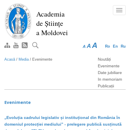
Mergi
la
Toggl
Academia
conţinutul
navig
de Științe
principal
a Moldovei
A
A
A
Ro
En
Ru
Noutăți
Acasă
/
Media
/
Evenimente
Evenimente
Date jubiliare
In memoriam
Publicații
Evenimente
„Evoluția cadrului legislativ și instituțional din România în
domeniul protecției mediului” - prelegere publică susținută