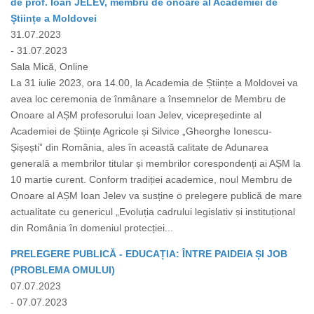
de prof. Ioan JELEV, membru de onoare al Academiei de
Științe a Moldovei
31.07.2023
- 31.07.2023
Sala Mică, Online
La 31 iulie 2023, ora 14.00, la Academia de Științe a Moldovei va
avea loc ceremonia de înmânare a însemnelor de Membru de
Onoare al AȘM profesorului Ioan Jelev, vicepreședinte al
Academiei de Științe Agricole și Silvice „Gheorghe Ionescu-
Șișești” din România, ales în această calitate de Adunarea
generală a membrilor titular și membrilor corespondenți ai AȘM la
10 martie curent. Conform tradiției academice, noul Membru de
Onoare al AȘM Ioan Jelev va susține o prelegere publică de mare
actualitate cu genericul „Evoluția cadrului legislativ și instituțional
din România în domeniul protecției...
PRELEGERE PUBLICĂ - EDUCAȚIA: ÎNTRE PAIDEIA ȘI JOB
(PROBLEMA OMULUI)
07.07.2023
- 07.07.2023