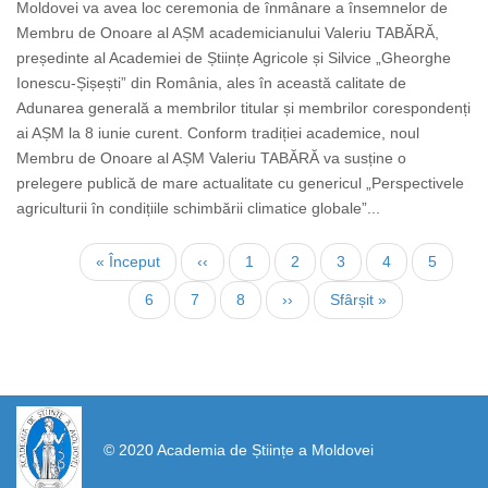
Moldovei va avea loc ceremonia de înmânare a însemnelor de
Membru de Onoare al AȘM academicianului Valeriu TABĂRĂ,
președinte al Academiei de Științe Agricole și Silvice „Gheorghe
Ionescu-Șișești” din România, ales în această calitate de
Adunarea generală a membrilor titular și membrilor corespondenți
ai AȘM la 8 iunie curent. Conform tradiției academice, noul
Membru de Onoare al AȘM Valeriu TABĂRĂ va susține o
prelegere publică de mare actualitate cu genericul „Perspectivele
agriculturii în condițiile schimbării climatice globale”...
Paginare
Prima
« Început
Pagina
‹‹
Page
1
Page
2
Page
3
Pagina
4
Page
5
pagină
anterioară
curentă
Page
6
Page
7
Page
8
Pagina
››
Ultima
Sfârșit »
următoare
pagină
https://propletenie.ru/
© 2020 Academia de Științe a Moldovei