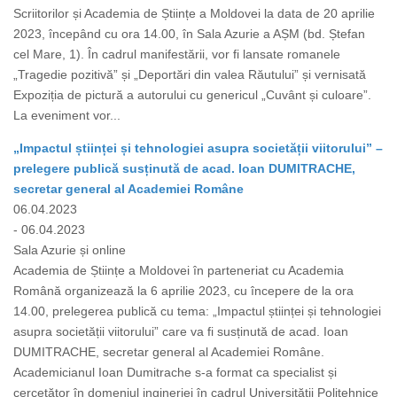
Scriitorilor și Academia de Științe a Moldovei la data de 20 aprilie
2023, începând cu ora 14.00, în Sala Azurie a AȘM (bd. Ștefan
cel Mare, 1). În cadrul manifestării, vor fi lansate romanele
„Tragedie pozitivă” și „Deportări din valea Răutului” și vernisată
Expoziția de pictură a autorului cu genericul „Cuvânt și culoare”.
La eveniment vor...
„Impactul științei și tehnologiei asupra societății viitorului” –
prelegere publică susținută de acad. Ioan DUMITRACHE,
secretar general al Academiei Române
06.04.2023
- 06.04.2023
Sala Azurie și online
Academia de Științe a Moldovei în parteneriat cu Academia
Română organizează la 6 aprilie 2023, cu începere de la ora
14.00, prelegerea publică cu tema: „Impactul științei și tehnologiei
asupra societății viitorului” care va fi susținută de acad. Ioan
DUMITRACHE, secretar general al Academiei Române.
Academicianul Ioan Dumitrache s-a format ca specialist și
cercetător în domeniul ingineriei în cadrul Universității Politehnice