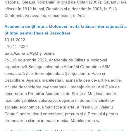
Național „Steaua României” în grad de Colan (2007). Savantul s-a
născut în 1912 la Iași, România și a decedat în 2008, în SUA.
Conferința va avea loc, concomitent, în Aula...
Academia de Științe a Moldovei invită la Ziua Internațională a
Științei pentru Pace și Dezvoltare
10.11.2022
- 10.11.2022
Sala Azurie a AȘM şi online
Joi, 10 noiembrie 2022, Academia de Științe a Moldovei
organizează Ședința solemnă a Adunării Generale a AŞM
consacrată Zilei Internaționale a Științei pentru Pace și
Dezvoltare. Agenda manifestării, ajunsă la cea de-a XII-a ediție,
include deschiderea evenimentului, mesaje de salut și Gala de
decernare a Premiilor Academiei de Științe a Moldovei pentru
rezultate științifice valoroase, obținute în domeniile științelor
sociale, economice, umanistice și arte, a Premiului „Valeriu
Canțer” pentru tineri cercetători, precum și a Premiului pentru
promovarea științei în mass-media. Manifestarea va...