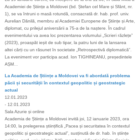
Academiei de Științe a Moldovei (bd. Ștefan cel Mare și Sfânt, nr.
1), se va întruni o masă rotundă, consacrată dr. hab. prof. univ.
Aurelian Dănilă, membru al Academiei Europene de Științe și Arte,
diplomat, cu prilejul aniversării a 75-a de la naștere. În cadrul
evenimentului va avea loc prezentarea volumului „Scrieri răzlețe”
(2023), proaspăt ieșit de sub tipar, la patru luni de la lansarea
altei cărți cu un răsunet în societate „Retrospectivă diplomatică”.
La eveniment vor participa acad. Ion TIGHINEANU, președintele
AȘM...
La Academia de Științe a Moldovei va fi abordată problema
păcii și securității în contextul geopolitic și geostrategic
actual
12.01.2023
- 12.01.2023
Sala Azurie și online
Academia de Științe a Moldovei invită joi, 12 ianuarie 2023, ora
14:00, la prelegerea științifică „Pacea și securitatea în contextul
geopolitic și geostrategic actual”, susținută de dr. hab. în științe