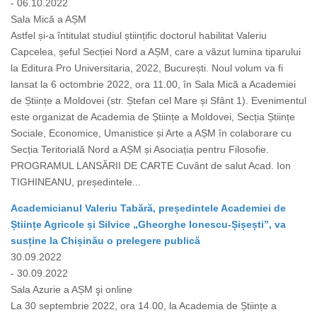
- 06.10.2022
Sala Mică a AȘM
Astfel și-a întitulat studiul științific doctorul habilitat Valeriu
Capcelea, șeful Secției Nord a AȘM, care a văzut lumina tiparului
la Editura Pro Universitaria, 2022, București. Noul volum va fi
lansat la 6 octombrie 2022, ora 11.00, în Sala Mică a Academiei
de Științe a Moldovei (str. Ștefan cel Mare și Sfânt 1). Evenimentul
este organizat de Academia de Științe a Moldovei, Secția Științe
Sociale, Economice, Umanistice și Arte a AȘM în colaborare cu
Secția Teritorială Nord a AȘM și Asociația pentru Filosofie.
PROGRAMUL LANSĂRII DE CARTE Cuvânt de salut Acad. Ion
TIGHINEANU, președintele...
Academicianul Valeriu Tabără, președintele Academiei de
Științe Agricole și Silvice „Gheorghe Ionescu-Șișești”, va
susține la Chișinău o prelegere publică
30.09.2022
- 30.09.2022
Sala Azurie a AȘM şi online
La 30 septembrie 2022, ora 14.00, la Academia de Științe a