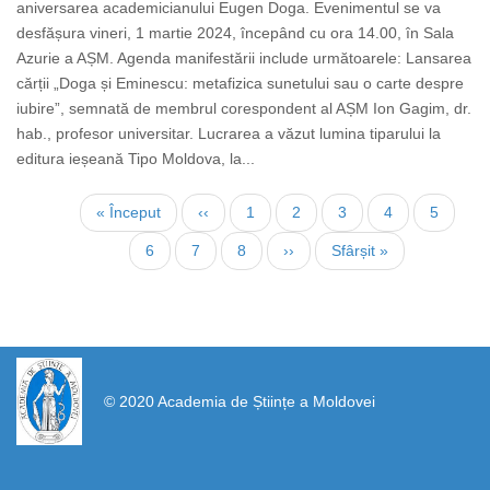
aniversarea academicianului Eugen Doga. Evenimentul se va
desfășura vineri, 1 martie 2024, începând cu ora 14.00, în Sala
Azurie a AȘM. Agenda manifestării include următoarele: Lansarea
cărții „Doga și Eminescu: metafizica sunetului sau o carte despre
iubire”, semnată de membrul corespondent al AȘM Ion Gagim, dr.
hab., profesor universitar. Lucrarea a văzut lumina tiparului la
editura ieșeană Tipo Moldova, la...
Pagination
First
« Început
Previous
‹‹
Page
1
Current
2
Page
3
Page
4
Page
5
page
page
page
Page
6
Page
7
Page
8
Next
››
Last
Sfârșit »
page
page
https://propletenie.ru/
© 2020 Academia de Științe a Moldovei