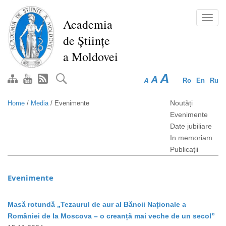
Skip
to
Toggl
Academia
main
navig
de Științe
content
a Moldovei
A
A
A
Ro
En
Ru
Noutăți
Home
/
Media
/
Evenimente
Evenimente
Date jubiliare
In memoriam
Publicații
Evenimente
Masă rotundă „Tezaurul de aur al Băncii Naționale a
României de la Moscova – o creanță mai veche de un secol”