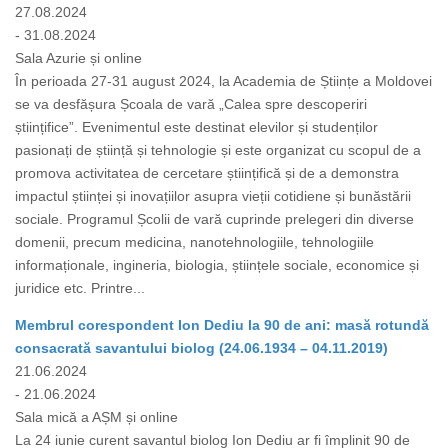
27.08.2024
- 31.08.2024
Sala Azurie și online
În perioada 27-31 august 2024, la Academia de Științe a Moldovei
se va desfășura Școala de vară „Calea spre descoperiri
științifice”. Evenimentul este destinat elevilor și studenților
pasionați de știință și tehnologie și este organizat cu scopul de a
promova activitatea de cercetare științifică și de a demonstra
impactul științei și inovațiilor asupra vieții cotidiene și bunăstării
sociale. Programul Școlii de vară cuprinde prelegeri din diverse
domenii, precum medicina, nanotehnologiile, tehnologiile
informaționale, ingineria, biologia, științele sociale, economice și
juridice etc. Printre...
Membrul corespondent Ion Dediu la 90 de ani: masă rotundă
consacrată savantului biolog (24.06.1934 – 04.11.2019)
21.06.2024
- 21.06.2024
Sala mică a AȘM și online
La 24 iunie curent savantul biolog Ion Dediu ar fi împlinit 90 de