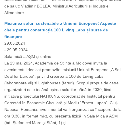
de salut: Vladimir BOLEA, Ministrul Agriculturii și Industriei
Alimentare...
Misiunea soluri sustenabile a Uniunii Europene: Aspecte
cheie pentru construcția 100 Living Labs și surse de
finanțare
29.05.2024
- 29.05.2024
Sala mică a AȘM și online
La 29 mai 2024, Academia de Științe a Moldovei invită la
evenimentul dedicat promovării misiunii Uniunii Europene „A Soil
Deal for Europe”, privind crearea a 100 de Living Labs
(laboratoare vii) și Lighthouses (faruri). Scopul propus de către
organizatori este însănătoșirea solurilor până în 2030, fiind
inițiativă proiectului NATI00NS, coordonat de Institutul pentru
Cercetări în Economie Circulară și Mediu “Ernest Lupan”, Cluj-
Napoca, Romania. Evenimentul va fi organizat cu începere de la
ora 9.30, în format mixt, cu prezență fizică în Sala Mică a AȘM
(bd. Ștefan cel Mare și Sfânt, 1) și...