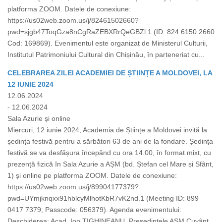
platforma ZOOM. Datele de conexiune:
https://us02web.zoom.us/j/82461502660?
pwd=sjgb47ToqGza8nCgRaZEBXRrQeGBZl.1 (ID: 824 6150 2660
Cod: 169869). Evenimentul este organizat de Ministerul Culturii,
Institutul Patrimoniului Cultural din Chișinău, în parteneriat cu...
CELEBRAREA ZILEI ACADEMIEI DE ȘTIINȚE A MOLDOVEI, LA
12 IUNIE 2024
12.06.2024
- 12.06.2024
Sala Azurie și online
Miercuri, 12 iunie 2024, Academia de Științe a Moldovei invită la
ședința festivă pentru a sărbători 63 de ani de la fondare. Ședința
festivă se va desfășura începând cu ora 14.00, în format mixt, cu
prezență fizică în Sala Azurie a AȘM (bd. Ștefan cel Mare și Sfânt,
1) și online pe platforma ZOOM. Datele de conexiune:
https://us02web.zoom.us/j/89904177379?
pwd=UYmjknqxx91hblcyMlhotKbR7vK2nd.1 (Meeting ID: 899
0417 7379; Passcode: 056379). Agenda evenimentului:
Deschiderea: Acad. Ion TIGHINEANU, Președintele AȘM Cuvânt