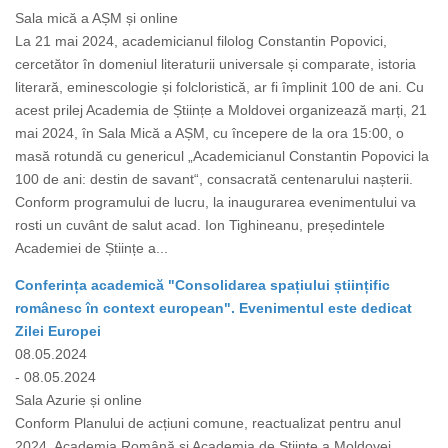
Sala mică a AȘM și online
La 21 mai 2024, academicianul filolog Constantin Popovici,
cercetător în domeniul literaturii universale și comparate, istoria
literară, eminescologie și folcloristică, ar fi împlinit 100 de ani. Cu
acest prilej Academia de Științe a Moldovei organizează marți, 21
mai 2024, în Sala Mică a AȘM, cu începere de la ora 15:00, o
masă rotundă cu genericul „Academicianul Constantin Popovici la
100 de ani: destin de savant“, consacrată centenarului nașterii.
Conform programului de lucru, la inaugurarea evenimentului va
rosti un cuvânt de salut acad. Ion Tighineanu, președintele
Academiei de Științe a...
Conferința academică "Consolidarea spațiului științific
românesc în context european". Evenimentul este dedicat
Zilei Europei
08.05.2024
- 08.05.2024
Sala Azurie și online
Conform Planului de acțiuni comune, reactualizat pentru anul
2024, Academia Română și Academia de Științe a Moldovei