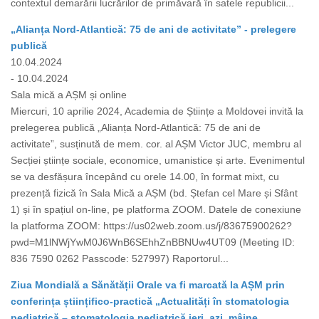
contextul demarării lucrărilor de primăvară în satele republicii...
„Alianța Nord-Atlantică: 75 de ani de activitate” - prelegere
publică
10.04.2024
- 10.04.2024
Sala mică a AȘM și online
Miercuri, 10 aprilie 2024, Academia de Științe a Moldovei invită la
prelegerea publică „Alianța Nord-Atlantică: 75 de ani de
activitate”, susținută de mem. cor. al AȘM Victor JUC, membru al
Secției științe sociale, economice, umanistice și arte. Evenimentul
se va desfășura începând cu orele 14.00, în format mixt, cu
prezență fizică în Sala Mică a AȘM (bd. Ștefan cel Mare și Sfânt
1) și în spațiul on-line, pe platforma ZOOM. Datele de conexiune
la platforma ZOOM: https://us02web.zoom.us/j/83675900262?
pwd=M1lNWjYwM0J6WnB6SEhhZnBBNUw4UT09 (Meeting ID:
836 7590 0262 Passcode: 527997) Raportorul...
Ziua Mondială a Sănătății Orale va fi marcată la AȘM prin
conferința științifico-practică „Actualități în stomatologia
pediatrică – stomatologia pediatrică ieri, azi, mâine