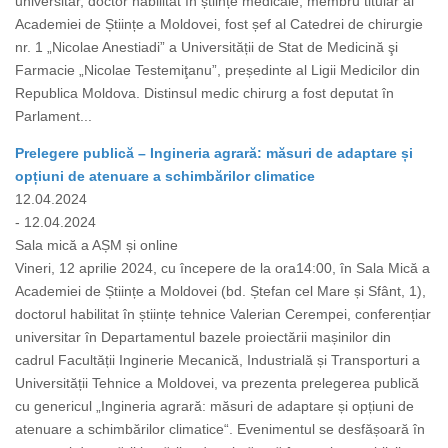
universitar, doctor habilitat în științe medicale, membru titular al
Academiei de Științe a Moldovei, fost șef al Catedrei de chirurgie
nr. 1 „Nicolae Anestiadi” a Universității de Stat de Medicină şi
Farmacie „Nicolae Testemiţanu”, președinte al Ligii Medicilor din
Republica Moldova. Distinsul medic chirurg a fost deputat în
Parlament...
Prelegere publică – Ingineria agrară: măsuri de adaptare și
opțiuni de atenuare a schimbărilor climatice
12.04.2024
- 12.04.2024
Sala mică a AȘM și online
Vineri, 12 aprilie 2024, cu începere de la ora14:00, în Sala Mică a
Academiei de Științe a Moldovei (bd. Ștefan cel Mare și Sfânt, 1),
doctorul habilitat în științe tehnice Valerian Cerempei, conferențiar
universitar în Departamentul bazele proiectării mașinilor din
cadrul Facultății Inginerie Mecanică, Industrială și Transporturi a
Universității Tehnice a Moldovei, va prezenta prelegerea publică
cu genericul „Ingineria agrară: măsuri de adaptare și opțiuni de
atenuare a schimbărilor climatice“. Evenimentul se desfășoară în