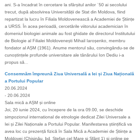
ani. S-a încadrat în cercetare la sfârșitul anilor `50 ai secolului
trecut, după absolvirea Universității de Stat din Moldova, fiind
repartizat la lucru în Filiala Moldovenească a Academiei de Științe
a URSS. În acea perioadă, cercetările viitorului academician în
domeniul biologiei animale au fost ghidate de directorul Institutului
de Biologie al Filialei Moldovenești Mihail Iaroșenko, membru
fondator al AȘM (1961). Anume mentorul său, convingându-se de
cunoștințele profunde universitare ale tânărului Ion Dediu i-a
propus să...
Consemnăm împreună Ziua Universală a Iei și Ziua Națională
a Portului Popular
20.06.2024
- 20.06.2024
Sala mică a AȘM și online
Joi, 20 iunie 2024, cu începere de la ora 09.00, se deschide
simpozionul international de etnologie dedicat Zilei Universale a
Iei și Zilei Naționale a Portului Popular. Manifestarea științifică va
avea loc cu prezență fizică în Sala Mică a Academiei de Științe a
Moldovei (Chișinău, bd. Ștefan cel Mare și Sfânt 1) și online pe