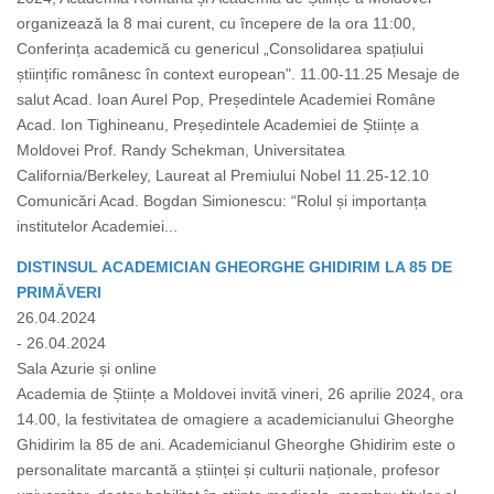
organizează la 8 mai curent, cu începere de la ora 11:00,
Conferința academică cu genericul „Consolidarea spațiului
științific românesc în context european". 11.00-11.25 Mesaje de
salut Acad. Ioan Aurel Pop, Președintele Academiei Române
Acad. Ion Tighineanu, Președintele Academiei de Științe a
Moldovei Prof. Randy Schekman, Universitatea
California/Berkeley, Laureat al Premiului Nobel 11.25-12.10
Comunicări Acad. Bogdan Simionescu: “Rolul și importanța
institutelor Academiei...
DISTINSUL ACADEMICIAN GHEORGHE GHIDIRIM LA 85 DE
PRIMĂVERI
26.04.2024
- 26.04.2024
Sala Azurie și online
Academia de Științe a Moldovei invită vineri, 26 aprilie 2024, ora
14.00, la festivitatea de omagiere a academicianului Gheorghe
Ghidirim la 85 de ani. Academicianul Gheorghe Ghidirim este o
personalitate marcantă a științei și culturii naționale, profesor