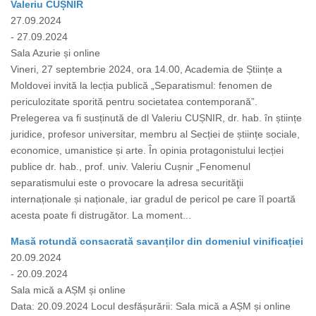
Valeriu CUȘNIR
27.09.2024
- 27.09.2024
Sala Azurie și online
Vineri, 27 septembrie 2024, ora 14.00, Academia de Științe a
Moldovei invită la lecția publică „Separatismul: fenomen de
periculozitate sporită pentru societatea contemporană”.
Prelegerea va fi susținută de dl Valeriu CUȘNIR, dr. hab. în științe
juridice, profesor universitar, membru al Secției de științe sociale,
economice, umanistice și arte. În opinia protagonistului lecției
publice dr. hab., prof. univ. Valeriu Cușnir „Fenomenul
separatismului este o provocare la adresa securităţii
internaționale și naționale, iar gradul de pericol pe care îl poartă
acesta poate fi distrugător. La moment...
Masă rotundă consacrată savanților din domeniul vinificației
20.09.2024
- 20.09.2024
Sala mică a AȘM și online
Data: 20.09.2024 Locul desfășurării: Sala mică a AȘM și online