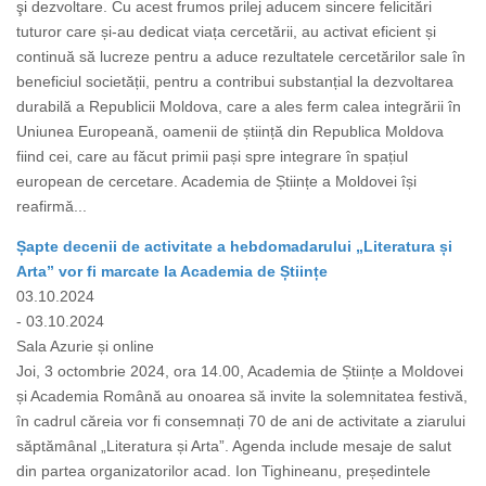
şi dezvoltare. Cu acest frumos prilej aducem sincere felicitări
tuturor care și-au dedicat viața cercetării, au activat eficient și
continuă să lucreze pentru a aduce rezultatele cercetărilor sale în
beneficiul societății, pentru a contribui substanțial la dezvoltarea
durabilă a Republicii Moldova, care a ales ferm calea integrării în
Uniunea Europeană, oamenii de știință din Republica Moldova
fiind cei, care au făcut primii pași spre integrare în spațiul
european de cercetare. Academia de Științe a Moldovei își
reafirmă...
Șapte decenii de activitate a hebdomadarului „Literatura și
Arta” vor fi marcate la Academia de Științe
03.10.2024
- 03.10.2024
Sala Azurie și online
Joi, 3 octombrie 2024, ora 14.00, Academia de Științe a Moldovei
și Academia Română au onoarea să invite la solemnitatea festivă,
în cadrul căreia vor fi consemnați 70 de ani de activitate a ziarului
săptămânal „Literatura și Arta”. Agenda include mesaje de salut
din partea organizatorilor acad. Ion Tighineanu, președintele