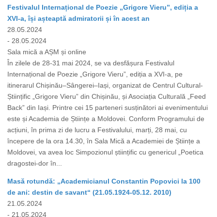
Festivalul Internațional de Poezie „Grigore Vieru”, ediția a
XVI-a, își așteaptă admiratorii și în acest an
28.05.2024
- 28.05.2024
Sala mică a AȘM și online
În zilele de 28-31 mai 2024, se va desfășura Festivalul
Internațional de Poezie „Grigore Vieru”, ediția a XVI-a, pe
itinerarul Chișinău–Sângerei–Iași, organizat de Centrul Cultural-
Științific „Grigore Vieru” din Chișinău, și Asociația Culturală „Feed
Back” din Iași. Printre cei 15 parteneri susținători ai evenimentului
este și Academia de Științe a Moldovei. Conform Programului de
acțiuni, în prima zi de lucru a Festivalului, marți, 28 mai, cu
începere de la ora 14.30, în Sala Mică a Academiei de Științe a
Moldovei, va avea loc Simpozionul științific cu genericul „Poetica
dragostei-dor în...
Masă rotundă: „Academicianul Constantin Popovici la 100
de ani: destin de savant“ (21.05.1924-05.12. 2010)
21.05.2024
- 21.05.2024