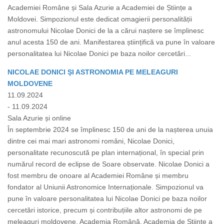
Academiei Române și Sala Azurie a Academiei de Științe a
Moldovei. Simpozionul este dedicat omagierii personalității
astronomului Nicolae Donici de la a cărui naștere se împlinesc
anul acesta 150 de ani. Manifestarea științifică va pune în valoare
personalitatea lui Nicolae Donici pe baza noilor cercetări...
NICOLAE DONICI ŞI ASTRONOMIA PE MELEAGURI
MOLDOVENE
11.09.2024
- 11.09.2024
Sala Azurie și online
În septembrie 2024 se împlinesc 150 de ani de la nașterea unuia
dintre cei mai mari astronomi români, Nicolae Donici,
personalitate recunoscută pe plan internațional, în special prin
numărul record de eclipse de Soare observate. Nicolae Donici a
fost membru de onoare al Academiei Române și membru
fondator al Uniunii Astronomice Internaționale. Simpozionul va
pune în valoare personalitatea lui Nicolae Donici pe baza noilor
cercetări istorice, precum și contribuțiile altor astronomi de pe
meleaguri moldovene. Academia Română, Academia de Științe a