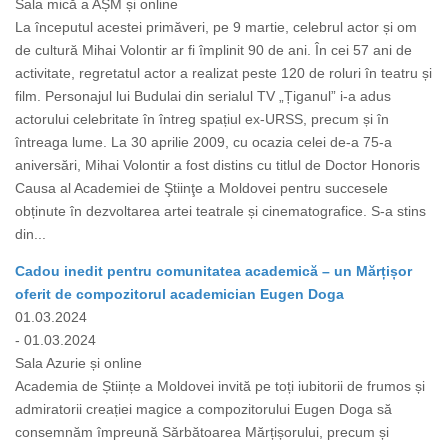
Sala mică a AȘM și online
La începutul acestei primăveri, pe 9 martie, celebrul actor și om
de cultură Mihai Volontir ar fi împlinit 90 de ani. În cei 57 ani de
activitate, regretatul actor a realizat peste 120 de roluri în teatru și
film. Personajul lui Budulai din serialul TV „Țiganul” i-a adus
actorului celebritate în întreg spațiul ex-URSS, precum și în
întreaga lume. La 30 aprilie 2009, cu ocazia celei de-a 75-a
aniversări, Mihai Volontir a fost distins cu titlul de Doctor Honoris
Causa al Academiei de Ştiinţe a Moldovei pentru succesele
obținute în dezvoltarea artei teatrale și cinematografice. S-a stins
din...
Cadou inedit pentru comunitatea academică – un Mărțișor
oferit de compozitorul academician Eugen Doga
01.03.2024
- 01.03.2024
Sala Azurie și online
Academia de Științe a Moldovei invită pe toți iubitorii de frumos și
admiratorii creației magice a compozitorului Eugen Doga să
consemnăm împreună Sărbătoarea Mărțișorului, precum și