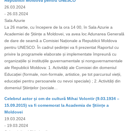
Republicii Moldova pentru UNESCO
26.03.2024
- 26.03.2024
Sala Azurie
La 26 martie, cu începere de la ora 14 00, în Sala Azurie a
Academiei de Științe a Moldovei, va avea loc Adunarea Generală
de dare de seamă a Comisiei Naționale a Republicii Moldova
pentru UNESCO. În cadrul ședinței va fi prezentat Raportul cu
privire la programele elaborate și implementate împreună cu
organizațiile și instituțiile guvernamentale și nonguvernamentale
ale Republicii Moldova: 1. Activități ale Comisiei din domeniul
Educației (formale, non-formale, artistice, pe tot parcursul vieții,
educației pentru persoanele cu nevoi speciale) ; 2. Activități din
domeniul Științelor (sociale...
Celebrul actor și om de cultură Mihai Volontir (9.03.1934 –
15.09.2015) va fi comemorat la Academia de Științe a
Moldovei
19.03.2024
- 19.03.2024