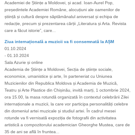
Academiei de Științe a Moldovei, și acad. Ioan-Aurel Pop,
președintele Academiei Române, alocuțiuni ale oamenilor de
știință și cultură despre săptămânalul aniversat și echipa de
redacție, precum și prezentarea cărții „Literatura și Arta. Revista
care a făcut istorie”, care...
Ziua internațională a muzicii va fi consemnată la AȘM
01.10.2024
- 01.10.2024
Sala Azurie și online
Academia de Științe a Moldovei, Secția de științe sociale,
economice, umanistice și arte, în parteneriat cu Uniunea
Muzicienilor din Republica Moldova și Academia de Muzică,
Teatru și Arte Plastice din Chișinău, invită marți, 1 octombrie 2024,
ora 15.00, la masa rotundă organizată în contextul celebrării Zilei
internaționale a muzicii, la care vor participa personalități celebre
din domeniul artei muzicale și studiul artei. În cadrul mesei
rotunde va fi vernisată expoziția de fotografii din activitatea
artistică a compozitorului academician Gheorghe Mustea, care de
35 de ani se află în fruntea...