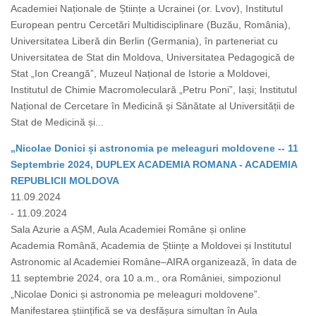
Academiei Naționale de Științe a Ucrainei (or. Lvov), Institutul
European pentru Cercetări Multidisciplinare (Buzău, România),
Universitatea Liberă din Berlin (Germania), în parteneriat cu
Universitatea de Stat din Moldova, Universitatea Pedagogică de
Stat „Ion Creangă”, Muzeul Național de Istorie a Moldovei,
Institutul de Chimie Macromoleculară „Petru Poni”, Iași; Institutul
Național de Cercetare în Medicină și Sănătate al Universității de
Stat de Medicină și...
„Nicolae Donici și astronomia pe meleaguri moldovene -- 11
Septembrie 2024, DUPLEX ACADEMIA ROMANA - ACADEMIA
REPUBLICII MOLDOVA
11.09.2024
- 11.09.2024
Sala Azurie a AȘM, Aula Academiei Române și online
Academia Română, Academia de Științe a Moldovei și Institutul
Astronomic al Academiei Române–AIRA organizează, în data de
11 septembrie 2024, ora 10 a.m., ora României, simpozionul
„Nicolae Donici și astronomia pe meleaguri moldovene”.
Manifestarea științifică se va desfășura simultan în Aula