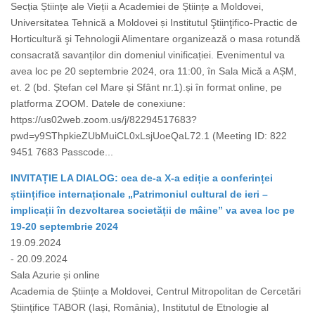
Secția Științe ale Vieții a Academiei de Științe a Moldovei,
Universitatea Tehnică a Moldovei și Institutul Ştiinţifico-Practic de
Horticultură şi Tehnologii Alimentare organizează o masa rotundă
consacrată savanților din domeniul vinificației. Evenimentul va
avea loc pe 20 septembrie 2024, ora 11:00, în Sala Mică a AȘM,
et. 2 (bd. Ștefan cel Mare și Sfânt nr.1).și în format online, pe
platforma ZOOM. Datele de conexiune:
https://us02web.zoom.us/j/82294517683?
pwd=y9SThpkieZUbMuiCL0xLsjUoeQaL72.1 (Meeting ID: 822
9451 7683 Passcode...
INVITAȚIE LA DIALOG: cea de-a X-a ediție a conferinței
științifice internaționale „Patrimoniul cultural de ieri –
implicații în dezvoltarea societății de mâine” va avea loc pe
19-20 septembrie 2024
19.09.2024
- 20.09.2024
Sala Azurie și online
Academia de Științe a Moldovei, Centrul Mitropolitan de Cercetări
Științifice TABOR (Iași, România), Institutul de Etnologie al