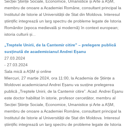
Secției Științe Sociale, Economice, Umanistice și Arte a AȘM,
membru de onoare a Academiei Române, consultant principal la
Institutul de Istorie al Universității de Stat din Moldova. Interesul
științific integrează un larg spectru de probleme legate de Istoria
Românilor (epoca medievală și modernă) în context european;
istoria culturii și...
„Treptele Unirii, de la Cantemir citire” – prelegere publică
susținută de academicianul Andrei Eșanu
27.03.2024
- 27.03.2024
Sala mică a AȘM și online
Miercuri, 27 martie 2024, ora 11:00, la Academia de Științe a
Moldovei academicianul Andrei Eșanu va susține prelegerea
publică „Treptele Unirii, de la Cantemir citire”. Acad. Andrei Eşanu
este doctor habilitat în istorie, profesor cercetător, membru al
Secției Științe Sociale, Economice, Umanistice și Arte a AȘM,
membru de onoare a Academiei Române, consultant principal la
Institutul de Istorie al Universității de Stat din Moldova. Interesul
științific integrează un larg spectru de probleme legate de Istoria