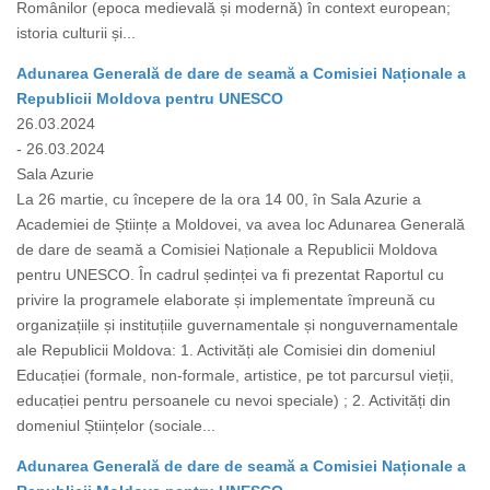
Românilor (epoca medievală și modernă) în context european;
istoria culturii și...
Adunarea Generală de dare de seamă a Comisiei Naționale a
Republicii Moldova pentru UNESCO
26.03.2024
- 26.03.2024
Sala Azurie
La 26 martie, cu începere de la ora 14 00, în Sala Azurie a
Academiei de Științe a Moldovei, va avea loc Adunarea Generală
de dare de seamă a Comisiei Naționale a Republicii Moldova
pentru UNESCO. În cadrul ședinței va fi prezentat Raportul cu
privire la programele elaborate și implementate împreună cu
organizațiile și instituțiile guvernamentale și nonguvernamentale
ale Republicii Moldova: 1. Activități ale Comisiei din domeniul
Educației (formale, non-formale, artistice, pe tot parcursul vieții,
educației pentru persoanele cu nevoi speciale) ; 2. Activități din
domeniul Științelor (sociale...
Adunarea Generală de dare de seamă a Comisiei Naționale a