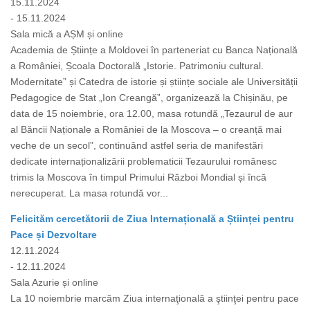
15.11.2024
- 15.11.2024
Sala mică a AȘM și online
Academia de Științe a Moldovei în parteneriat cu Banca Națională
a României, Școala Doctorală „Istorie. Patrimoniu cultural.
Modernitate” și Catedra de istorie și științe sociale ale Universității
Pedagogice de Stat „Ion Creangă”, organizează la Chișinău, pe
data de 15 noiembrie, ora 12.00, masa rotundă „Tezaurul de aur
al Băncii Naționale a României de la Moscova – o creanță mai
veche de un secol”, continuând astfel seria de manifestări
dedicate internaționalizării problematicii Tezaurului românesc
trimis la Moscova în timpul Primului Război Mondial și încă
nerecuperat. La masa rotundă vor...
Felicităm cercetătorii de Ziua Internațională a Științei pentru
Pace și Dezvoltare
12.11.2024
- 12.11.2024
Sala Azurie și online
La 10 noiembrie marcăm Ziua internaţională a ştiinţei pentru pace