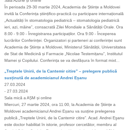
Sala Azurie și online
În perioada 29-30 martie 2024, Academia de Științe a Moldovei
invită la Conferința științifico-practică cu participare internațională
„Actualități în stomatologia pediatrică – stomatologia pediatrică
ieri, azi, mâine”, consacrată Zilei Mondiale a Sănătății Orale. Ora
8.00 - 9.00 - Înregistrarea participaților. Ora 9.00 - Începerea
lucrărilor Conferinței. Organizatori și parteneri ai conferinței sunt
Academia de Științe a Moldovei, Ministerul Sănătății, Universitatea
de Stat de Medicină și Farmacie „Nicolae Testemițanu”, Institutul
Mamei și Copilului. Conferința se va desfășura în format mixt...
„Treptele Unirii, de la Cantemir citire” – prelegere publică
susținută de academicianul Andrei Eșanu
27.03.2024
- 27.03.2024
Sala mică a AȘM și online
Miercuri, 27 martie 2024, ora 11:00, la Academia de Științe a
Moldovei academicianul Andrei Eșanu va susține prelegerea
publică „Treptele Unirii, de la Cantemir citire”. Acad. Andrei Eşanu
este doctor habilitat în istorie, profesor cercetător, membru al