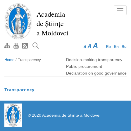
Skip
to
Toggl
Academia
main
navig
de Științe
content
a Moldovei
A
A
A
Ro
En
Ru
Decision-making transparency
Home
/
Transparency
Public procurement
Declaration on good governance
Transparency
https://propletenie.ru/
© 2020 Academia de Științe a Moldovei