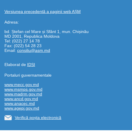
Versiunea precedentă a paginii web AȘM
Adresa:
bd. Ștefan cel Mare și Sfânt 1, mun. Chișinău
MD 2001, Republica Moldova
Tel: (022) 27 14 78
Fax: (022) 54 28 23
Email:
consiliu@asm.md
Elaborat de
IDSI
Portaluri guvernamentale
www.mecc.gov.md
www.msmps.gov.md
www.madrm.gov.md
www.ancd.gov.md
www.anacec.md
www.agepi.gov.md
Verifică poșta electronică