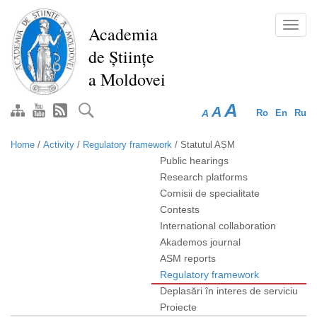
Skip
to
Toggl
Academia
main
navig
de Științe
content
a Moldovei
A
A
A
Ro
En
Ru
Home
/
Activity
/
Regulatory framework
/
Statutul AȘM
Public hearings
Research platforms
Comisii de specialitate
Contests
International collaboration
Akademos journal
ASM reports
Regulatory framework
Deplasări în interes de serviciu
Proiecte