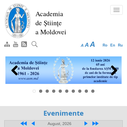
Перейти
к
Toggl
Academia
основному
navig
de Științe
содержанию
a Moldovei
A
A
A
Ro
En
Ru
Previous
Next
Evenimente
August, 2026