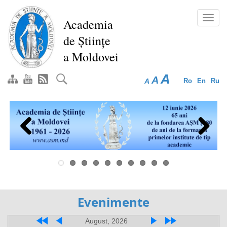
Перейти
к
Toggl
Academia
основному
navig
de Științe
содержанию
a Moldovei
A
A
A
Ro
En
Ru
Previous
Next
Evenimente
August, 2026