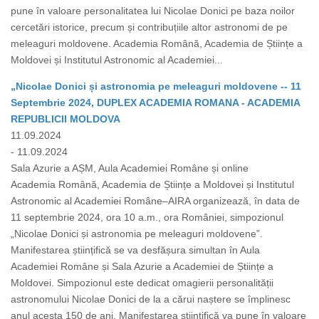
pune în valoare personalitatea lui Nicolae Donici pe baza noilor
cercetări istorice, precum și contribuțiile altor astronomi de pe
meleaguri moldovene. Academia Română, Academia de Științe a
Moldovei și Institutul Astronomic al Academiei...
„Nicolae Donici și astronomia pe meleaguri moldovene -- 11
Septembrie 2024, DUPLEX ACADEMIA ROMANA - ACADEMIA
REPUBLICII MOLDOVA
11.09.2024
- 11.09.2024
Sala Azurie a AȘM, Aula Academiei Române și online
Academia Română, Academia de Științe a Moldovei și Institutul
Astronomic al Academiei Române–AIRA organizează, în data de
11 septembrie 2024, ora 10 a.m., ora României, simpozionul
„Nicolae Donici și astronomia pe meleaguri moldovene”.
Manifestarea științifică se va desfășura simultan în Aula
Academiei Române și Sala Azurie a Academiei de Științe a
Moldovei. Simpozionul este dedicat omagierii personalității
astronomului Nicolae Donici de la a cărui naștere se împlinesc
anul acesta 150 de ani. Manifestarea științifică va pune în valoare