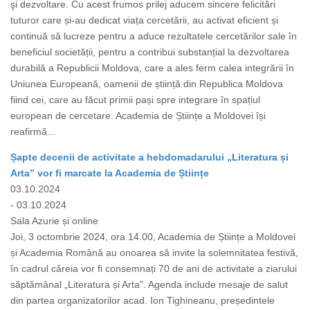
şi dezvoltare. Cu acest frumos prilej aducem sincere felicitări
tuturor care și-au dedicat viața cercetării, au activat eficient și
continuă să lucreze pentru a aduce rezultatele cercetărilor sale în
beneficiul societății, pentru a contribui substanțial la dezvoltarea
durabilă a Republicii Moldova, care a ales ferm calea integrării în
Uniunea Europeană, oamenii de știință din Republica Moldova
fiind cei, care au făcut primii pași spre integrare în spațiul
european de cercetare. Academia de Științe a Moldovei își
reafirmă...
Șapte decenii de activitate a hebdomadarului „Literatura și
Arta” vor fi marcate la Academia de Științe
03.10.2024
- 03.10.2024
Sala Azurie și online
Joi, 3 octombrie 2024, ora 14.00, Academia de Științe a Moldovei
și Academia Română au onoarea să invite la solemnitatea festivă,
în cadrul căreia vor fi consemnați 70 de ani de activitate a ziarului
săptămânal „Literatura și Arta”. Agenda include mesaje de salut
din partea organizatorilor acad. Ion Tighineanu, președintele