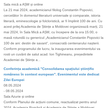
Sala mică a AȘM și online
La 21 mai 2024, academicianul filolog Constantin Popovici,
cercetător în domeniul literaturii universale și comparate, istoria
literară, eminescologie și folcloristică, ar fi împlinit 100 de ani. Cu
acest prilej Academia de Științe a Moldovei organizează marți, 21
mai 2024, în Sala Mică a AȘM, cu începere de la ora 15:00, o
masă rotundă cu genericul „Academicianul Constantin Popovici la
100 de ani: destin de savant“, consacrată centenarului nașterii.
Conform programului de lucru, la inaugurarea evenimentului va
rosti un cuvânt de salut acad. Ion Tighineanu, președintele
Academiei de Științe a...
Conferința academică "Consolidarea spațiului științific
românesc în context european". Evenimentul este dedicat
Zilei Europei
08.05.2024
- 08.05.2024
Sala Azurie și online
Conform Planului de acțiuni comune, reactualizat pentru anul
2024, Academia Română și Academia de Științe a Moldovei