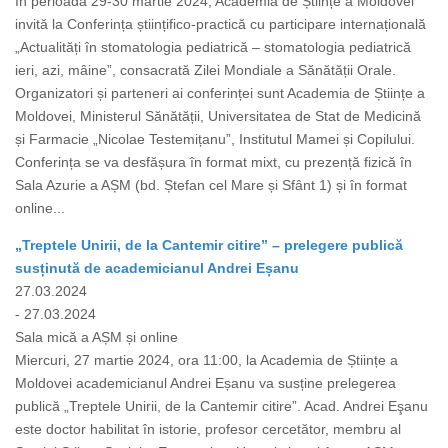
În perioada 29-30 martie 2024, Academia de Științe a Moldovei
invită la Conferința științifico-practică cu participare internațională
„Actualități în stomatologia pediatrică – stomatologia pediatrică
ieri, azi, mâine”, consacrată Zilei Mondiale a Sănătății Orale.
Organizatori și parteneri ai conferinței sunt Academia de Științe a
Moldovei, Ministerul Sănătății, Universitatea de Stat de Medicină
și Farmacie „Nicolae Testemițanu”, Institutul Mamei și Copilului.
Conferința se va desfășura în format mixt, cu prezență fizică în
Sala Azurie a AȘM (bd. Ștefan cel Mare și Sfânt 1) și în format
online...
„Treptele Unirii, de la Cantemir citire” – prelegere publică
susținută de academicianul Andrei Eșanu
27.03.2024
- 27.03.2024
Sala mică a AȘM și online
Miercuri, 27 martie 2024, ora 11:00, la Academia de Științe a
Moldovei academicianul Andrei Eșanu va susține prelegerea
publică „Treptele Unirii, de la Cantemir citire”. Acad. Andrei Eşanu
este doctor habilitat în istorie, profesor cercetător, membru al