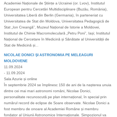
Academiei Naționale de Științe a Ucrainei (or. Lvov), Institutul
European pentru Cercetări Multidisciplinare (Buzău, România),
Universitatea Liberă din Berlin (Germania), în parteneriat cu
Universitatea de Stat din Moldova, Universitatea Pedagogică de
Stat „Ion Creangă”, Muzeul Național de Istorie a Moldovei,
Institutul de Chimie Macromoleculară „Petru Poni”, Iași; Institutul
Național de Cercetare în Medicină și Sănătate al Universității de
Stat de Medicină și...
NICOLAE DONICI ŞI ASTRONOMIA PE MELEAGURI
MOLDOVENE
11.09.2024
- 11.09.2024
Sala Azurie și online
În septembrie 2024 se împlinesc 150 de ani de la nașterea unuia
dintre cei mai mari astronomi români, Nicolae Donici,
personalitate recunoscută pe plan internațional, în special prin
numărul record de eclipse de Soare observate. Nicolae Donici a
fost membru de onoare al Academiei Române și membru
fondator al Uniunii Astronomice Internaționale. Simpozionul va