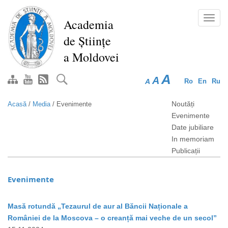
Mergi
la
Toggl
Academia
conţinutul
navig
de Științe
principal
a Moldovei
A
A
A
Ro
En
Ru
Noutăți
Acasă
/
Media
/
Evenimente
Evenimente
Date jubiliare
In memoriam
Publicații
Evenimente
Masă rotundă „Tezaurul de aur al Băncii Naționale a
României de la Moscova – o creanță mai veche de un secol”