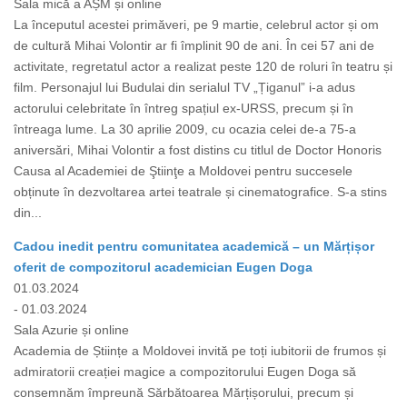
Sala mică a AȘM și online
La începutul acestei primăveri, pe 9 martie, celebrul actor și om
de cultură Mihai Volontir ar fi împlinit 90 de ani. În cei 57 ani de
activitate, regretatul actor a realizat peste 120 de roluri în teatru și
film. Personajul lui Budulai din serialul TV „Țiganul” i-a adus
actorului celebritate în întreg spațiul ex-URSS, precum și în
întreaga lume. La 30 aprilie 2009, cu ocazia celei de-a 75-a
aniversări, Mihai Volontir a fost distins cu titlul de Doctor Honoris
Causa al Academiei de Ştiinţe a Moldovei pentru succesele
obținute în dezvoltarea artei teatrale și cinematografice. S-a stins
din...
Cadou inedit pentru comunitatea academică – un Mărțișor
oferit de compozitorul academician Eugen Doga
01.03.2024
- 01.03.2024
Sala Azurie și online
Academia de Științe a Moldovei invită pe toți iubitorii de frumos și
admiratorii creației magice a compozitorului Eugen Doga să
consemnăm împreună Sărbătoarea Mărțișorului, precum și