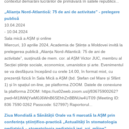
contextul demarării lucrărilor de primăvară în satele republicii...
„Alianța Nord-Atlantică: 75 de ani de activitate” - prelegere
publică
10.04.2024
- 10.04.2024
Sala mică a AȘM și online
Miercuri, 10 aprilie 2024, Academia de Științe a Moldovei invită la
prelegerea publică „Alianța Nord-Atlantică: 75 de ani de
activitate”, susținută de mem. cor. al AȘM Victor JUC, membru al
Secției științe sociale, economice, umanistice și arte. Evenimentul
se va desfășura începând cu orele 14.00, în format mixt, cu
prezență fizică în Sala Mică a AȘM (bd. Ștefan cel Mare și Sfânt
1) și în spațiul on-line, pe platforma ZOOM. Datele de conexiune
la platforma ZOOM: https://us02web.zoom.us/j/83675900262?
pwd=M1lNWjYwM0J6WnB6SEhhZnBBNUw4UT09 (Meeting ID:
836 7590 0262 Passcode: 527997) Raportorul...
Ziua Mondială a Sănătății Orale va fi marcată la AȘM prin
conferința științifico-practică „Actualități în stomatologia
pediatrică – stomatologia pediatrică ieri, azi, mâine”