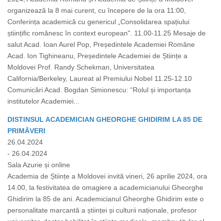
organizează la 8 mai curent, cu începere de la ora 11:00,
Conferința academică cu genericul „Consolidarea spațiului
științific românesc în context european". 11.00-11.25 Mesaje de
salut Acad. Ioan Aurel Pop, Președintele Academiei Române
Acad. Ion Tighineanu, Președintele Academiei de Științe a
Moldovei Prof. Randy Schekman, Universitatea
California/Berkeley, Laureat al Premiului Nobel 11.25-12.10
Comunicări Acad. Bogdan Simionescu: “Rolul și importanța
institutelor Academiei...
DISTINSUL ACADEMICIAN GHEORGHE GHIDIRIM LA 85 DE
PRIMĂVERI
26.04.2024
- 26.04.2024
Sala Azurie și online
Academia de Științe a Moldovei invită vineri, 26 aprilie 2024, ora
14.00, la festivitatea de omagiere a academicianului Gheorghe
Ghidirim la 85 de ani. Academicianul Gheorghe Ghidirim este o
personalitate marcantă a științei și culturii naționale, profesor