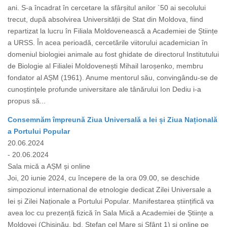
ani. S-a încadrat în cercetare la sfârșitul anilor `50 ai secolului
trecut, după absolvirea Universității de Stat din Moldova, fiind
repartizat la lucru în Filiala Moldovenească a Academiei de Științe
a URSS. În acea perioadă, cercetările viitorului academician în
domeniul biologiei animale au fost ghidate de directorul Institutului
de Biologie al Filialei Moldovenești Mihail Iaroșenko, membru
fondator al AȘM (1961). Anume mentorul său, convingându-se de
cunoștințele profunde universitare ale tânărului Ion Dediu i-a
propus să...
Consemnăm împreună Ziua Universală a Iei și Ziua Națională
a Portului Popular
20.06.2024
- 20.06.2024
Sala mică a AȘM și online
Joi, 20 iunie 2024, cu începere de la ora 09.00, se deschide
simpozionul international de etnologie dedicat Zilei Universale a
Iei și Zilei Naționale a Portului Popular. Manifestarea științifică va
avea loc cu prezență fizică în Sala Mică a Academiei de Științe a
Moldovei (Chișinău, bd. Ștefan cel Mare și Sfânt 1) și online pe