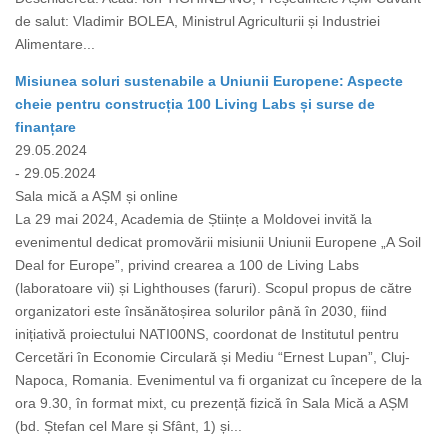
de salut: Vladimir BOLEA, Ministrul Agriculturii și Industriei
Alimentare...
Misiunea soluri sustenabile a Uniunii Europene: Aspecte
cheie pentru construcția 100 Living Labs și surse de
finanțare
29.05.2024
- 29.05.2024
Sala mică a AȘM și online
La 29 mai 2024, Academia de Științe a Moldovei invită la
evenimentul dedicat promovării misiunii Uniunii Europene „A Soil
Deal for Europe”, privind crearea a 100 de Living Labs
(laboratoare vii) și Lighthouses (faruri). Scopul propus de către
organizatori este însănătoșirea solurilor până în 2030, fiind
inițiativă proiectului NATI00NS, coordonat de Institutul pentru
Cercetări în Economie Circulară și Mediu “Ernest Lupan”, Cluj-
Napoca, Romania. Evenimentul va fi organizat cu începere de la
ora 9.30, în format mixt, cu prezență fizică în Sala Mică a AȘM
(bd. Ștefan cel Mare și Sfânt, 1) și...