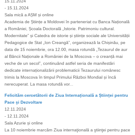
15.11.2024
- 15.11.2024
Sala mică a AȘM și online
Academia de Științe a Moldovei în parteneriat cu Banca Națională
a României, Școala Doctorală „Istorie. Patrimoniu cultural.
Modernitate” și Catedra de istorie și științe sociale ale Universității
Pedagogice de Stat „Ion Creangă”, organizează la Chișinău, pe
data de 15 noiembrie, ora 12.00, masa rotundă „Tezaurul de aur
al Băncii Naționale a României de la Moscova – o creanță mai
veche de un secol”, continuând astfel seria de manifestări
dedicate internaționalizării problematicii Tezaurului românesc
trimis la Moscova în timpul Primului Război Mondial și încă
nerecuperat. La masa rotundă vor...
Felicităm cercetătorii de Ziua Internațională a Științei pentru
Pace și Dezvoltare
12.11.2024
- 12.11.2024
Sala Azurie și online
La 10 noiembrie marcăm Ziua internaţională a ştiinţei pentru pace