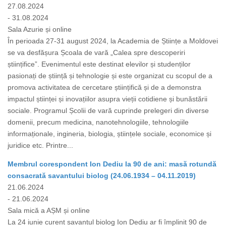
27.08.2024
- 31.08.2024
Sala Azurie și online
În perioada 27-31 august 2024, la Academia de Științe a Moldovei
se va desfășura Școala de vară „Calea spre descoperiri
științifice”. Evenimentul este destinat elevilor și studenților
pasionați de știință și tehnologie și este organizat cu scopul de a
promova activitatea de cercetare științifică și de a demonstra
impactul științei și inovațiilor asupra vieții cotidiene și bunăstării
sociale. Programul Școlii de vară cuprinde prelegeri din diverse
domenii, precum medicina, nanotehnologiile, tehnologiile
informaționale, ingineria, biologia, științele sociale, economice și
juridice etc. Printre...
Membrul corespondent Ion Dediu la 90 de ani: masă rotundă
consacrată savantului biolog (24.06.1934 – 04.11.2019)
21.06.2024
- 21.06.2024
Sala mică a AȘM și online
La 24 iunie curent savantul biolog Ion Dediu ar fi împlinit 90 de