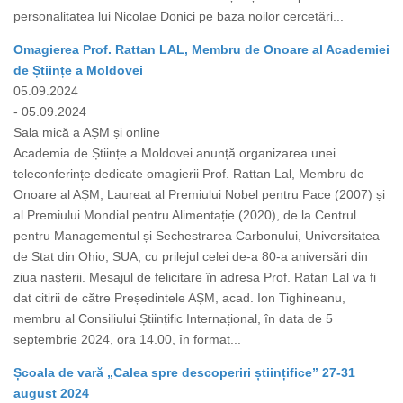
personalitatea lui Nicolae Donici pe baza noilor cercetări...
Omagierea Prof. Rattan LAL, Membru de Onoare al Academiei
de Științe a Moldovei
05.09.2024
- 05.09.2024
Sala mică a AȘM și online
Academia de Științe a Moldovei anunță organizarea unei
teleconferințe dedicate omagierii Prof. Rattan Lal, Membru de
Onoare al AȘM, Laureat al Premiului Nobel pentru Pace (2007) și
al Premiului Mondial pentru Alimentație (2020), de la Centrul
pentru Managementul și Sechestrarea Carbonului, Universitatea
de Stat din Ohio, SUA, cu prilejul celei de-a 80-a aniversări din
ziua nașterii. Mesajul de felicitare în adresa Prof. Ratan Lal va fi
dat citirii de către Președintele AȘM, acad. Ion Tighineanu,
membru al Consiliului Științific Internațional, în data de 5
septembrie 2024, ora 14.00, în format...
Școala de vară „Calea spre descoperiri științifice” 27-31
august 2024