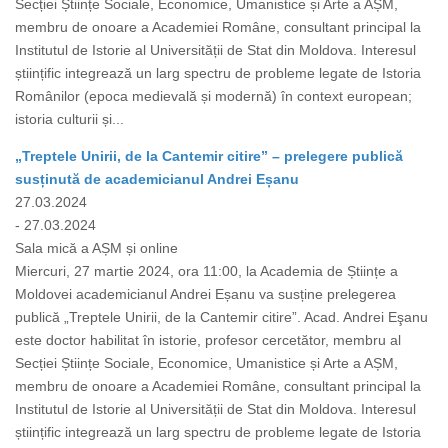
Secției Științe Sociale, Economice, Umanistice și Arte a AȘM,
membru de onoare a Academiei Române, consultant principal la
Institutul de Istorie al Universității de Stat din Moldova. Interesul
științific integrează un larg spectru de probleme legate de Istoria
Românilor (epoca medievală și modernă) în context european;
istoria culturii și...
„Treptele Unirii, de la Cantemir citire” – prelegere publică
susținută de academicianul Andrei Eșanu
27.03.2024
- 27.03.2024
Sala mică a AȘM și online
Miercuri, 27 martie 2024, ora 11:00, la Academia de Științe a
Moldovei academicianul Andrei Eșanu va susține prelegerea
publică „Treptele Unirii, de la Cantemir citire”. Acad. Andrei Eşanu
este doctor habilitat în istorie, profesor cercetător, membru al
Secției Științe Sociale, Economice, Umanistice și Arte a AȘM,
membru de onoare a Academiei Române, consultant principal la
Institutul de Istorie al Universității de Stat din Moldova. Interesul
științific integrează un larg spectru de probleme legate de Istoria