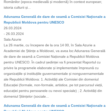
Românilor (epoca medievală și modernă) în context european;
istoria culturii și...
Adunarea Generală de dare de seamă a Comisiei Naționale a
Republicii Moldova pentru UNESCO
26.03.2024
- 26.03.2024
Sala Azurie
La 26 martie, cu începere de la ora 14 00, în Sala Azurie a
Academiei de Științe a Moldovei, va avea loc Adunarea Generală
de dare de seamă a Comisiei Naționale a Republicii Moldova
pentru UNESCO. În cadrul ședinței va fi prezentat Raportul cu
privire la programele elaborate și implementate împreună cu
organizațiile și instituțiile guvernamentale și nonguvernamentale
ale Republicii Moldova: 1. Activități ale Comisiei din domeniul
Educației (formale, non-formale, artistice, pe tot parcursul vieții,
educației pentru persoanele cu nevoi speciale) ; 2. Activități din
domeniul Științelor (sociale...
Adunarea Generală de dare de seamă a Comisiei Naționale a