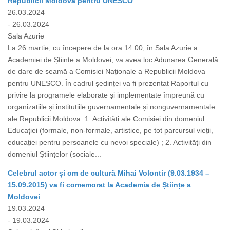
Republicii Moldova pentru UNESCO
26.03.2024
- 26.03.2024
Sala Azurie
La 26 martie, cu începere de la ora 14 00, în Sala Azurie a
Academiei de Științe a Moldovei, va avea loc Adunarea Generală
de dare de seamă a Comisiei Naționale a Republicii Moldova
pentru UNESCO. În cadrul ședinței va fi prezentat Raportul cu
privire la programele elaborate și implementate împreună cu
organizațiile și instituțiile guvernamentale și nonguvernamentale
ale Republicii Moldova: 1. Activități ale Comisiei din domeniul
Educației (formale, non-formale, artistice, pe tot parcursul vieții,
educației pentru persoanele cu nevoi speciale) ; 2. Activități din
domeniul Științelor (sociale...
Celebrul actor și om de cultură Mihai Volontir (9.03.1934 –
15.09.2015) va fi comemorat la Academia de Științe a
Moldovei
19.03.2024
- 19.03.2024