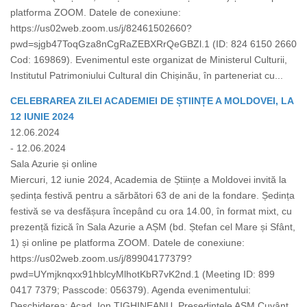
platforma ZOOM. Datele de conexiune:
https://us02web.zoom.us/j/82461502660?
pwd=sjgb47ToqGza8nCgRaZEBXRrQeGBZl.1 (ID: 824 6150 2660
Cod: 169869). Evenimentul este organizat de Ministerul Culturii,
Institutul Patrimoniului Cultural din Chișinău, în parteneriat cu...
CELEBRAREA ZILEI ACADEMIEI DE ȘTIINȚE A MOLDOVEI, LA
12 IUNIE 2024
12.06.2024
- 12.06.2024
Sala Azurie și online
Miercuri, 12 iunie 2024, Academia de Științe a Moldovei invită la
ședința festivă pentru a sărbători 63 de ani de la fondare. Ședința
festivă se va desfășura începând cu ora 14.00, în format mixt, cu
prezență fizică în Sala Azurie a AȘM (bd. Ștefan cel Mare și Sfânt,
1) și online pe platforma ZOOM. Datele de conexiune:
https://us02web.zoom.us/j/89904177379?
pwd=UYmjknqxx91hblcyMlhotKbR7vK2nd.1 (Meeting ID: 899
0417 7379; Passcode: 056379). Agenda evenimentului:
Deschiderea: Acad. Ion TIGHINEANU, Președintele AȘM Cuvânt