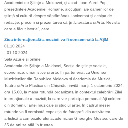
Academiei de Științe a Moldovei, și acad. Ioan-Aurel Pop,
președintele Academiei Române, alocuțiuni ale oamenilor de
știință și cultură despre săptămânalul aniversat și echipa de
redacție, precum și prezentarea cărții „Literatura și Arta. Revista
care a făcut istorie”, care...
Ziua internațională a muzicii va fi consemnată la AȘM
01.10.2024
- 01.10.2024
Sala Azurie și online
Academia de Științe a Moldovei, Secția de științe sociale,
economice, umanistice și arte, în parteneriat cu Uniunea
Muzicienilor din Republica Moldova și Academia de Muzică,
Teatru și Arte Plastice din Chișinău, invită marți, 1 octombrie 2024,
ora 15.00, la masa rotundă organizată în contextul celebrării Zilei
internaționale a muzicii, la care vor participa personalități celebre
din domeniul artei muzicale și studiul artei. În cadrul mesei
rotunde va fi vernisată expoziția de fotografii din activitatea
artistică a compozitorului academician Gheorghe Mustea, care de
35 de ani se află în fruntea...