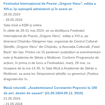
Festivalul Internațional de Poezie „Grigore Vieru”, ediția a
XVI-a, își așteaptă admiratorii și în acest an
28.05.2024
- 28.05.2024
Sala mică a AȘM și online
În zilele de 28-31 mai 2024, se va desfășura Festivalul
Internațional de Poezie „Grigore Vieru”, ediția a XVI-a, pe
itinerarul Chișinău–Sângerei–Iași, organizat de Centrul Cultural-
Științific „Grigore Vieru” din Chișinău, și Asociația Culturală „Feed
Back” din Iași. Printre cei 15 parteneri susținători ai evenimentului
este și Academia de Științe a Moldovei. Conform Programului de
acțiuni, în prima zi de lucru a Festivalului, marți, 28 mai, cu
începere de la ora 14.30, în Sala Mică a Academiei de Științe a
Moldovei, va avea loc Simpozionul științific cu genericul „Poetica
dragostei-dor în...
Masă rotundă: „Academicianul Constantin Popovici la 100
de ani: destin de savant“ (21.05.1924-05.12. 2010)
21.05.2024
- 21.05.2024