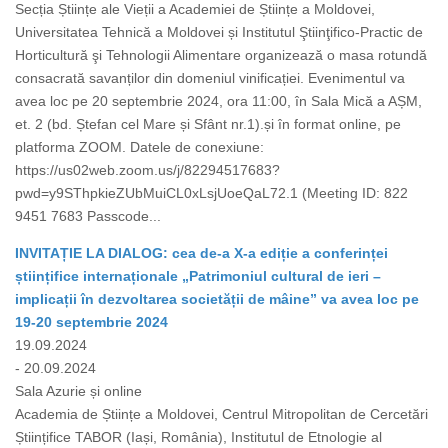
Secția Științe ale Vieții a Academiei de Științe a Moldovei,
Universitatea Tehnică a Moldovei și Institutul Ştiinţifico-Practic de
Horticultură şi Tehnologii Alimentare organizează o masa rotundă
consacrată savanților din domeniul vinificației. Evenimentul va
avea loc pe 20 septembrie 2024, ora 11:00, în Sala Mică a AȘM,
et. 2 (bd. Ștefan cel Mare și Sfânt nr.1).și în format online, pe
platforma ZOOM. Datele de conexiune:
https://us02web.zoom.us/j/82294517683?
pwd=y9SThpkieZUbMuiCL0xLsjUoeQaL72.1 (Meeting ID: 822
9451 7683 Passcode...
INVITAȚIE LA DIALOG: cea de-a X-a ediție a conferinței
științifice internaționale „Patrimoniul cultural de ieri –
implicații în dezvoltarea societății de mâine” va avea loc pe
19-20 septembrie 2024
19.09.2024
- 20.09.2024
Sala Azurie și online
Academia de Științe a Moldovei, Centrul Mitropolitan de Cercetări
Științifice TABOR (Iași, România), Institutul de Etnologie al