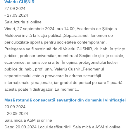
Valeriu CUȘNIR
27.09.2024
- 27.09.2024
Sala Azurie și online
Vineri, 27 septembrie 2024, ora 14.00, Academia de Științe a
Moldovei invită la lecția publică „Separatismul: fenomen de
periculozitate sporită pentru societatea contemporană”.
Prelegerea va fi susținută de dl Valeriu CUȘNIR, dr. hab. în științe
juridice, profesor universitar, membru al Secției de științe sociale,
economice, umanistice și arte. În opinia protagonistului lecției
publice dr. hab., prof. univ. Valeriu Cușnir „Fenomenul
separatismului este o provocare la adresa securităţii
internaționale și naționale, iar gradul de pericol pe care îl poartă
acesta poate fi distrugător. La moment...
Masă rotundă consacrată savanților din domeniul vinificației
20.09.2024
- 20.09.2024
Sala mică a AȘM și online
Data: 20.09.2024 Locul desfășurării: Sala mică a AȘM și online