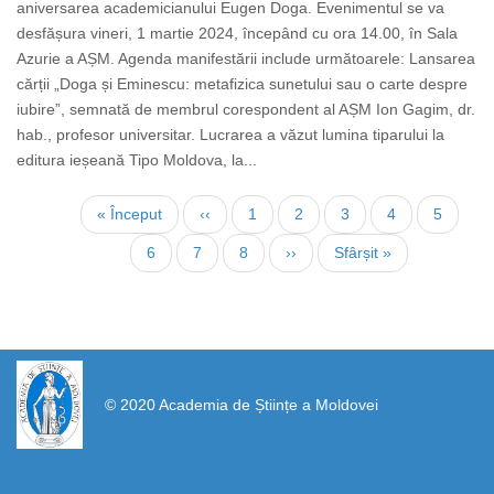
aniversarea academicianului Eugen Doga. Evenimentul se va
desfășura vineri, 1 martie 2024, începând cu ora 14.00, în Sala
Azurie a AȘM. Agenda manifestării include următoarele: Lansarea
cărții „Doga și Eminescu: metafizica sunetului sau o carte despre
iubire”, semnată de membrul corespondent al AȘM Ion Gagim, dr.
hab., profesor universitar. Lucrarea a văzut lumina tiparului la
editura ieșeană Tipo Moldova, la...
Paginare
Prima
« Început
Pagina
‹‹
Page
1
Pagina
2
Page
3
Page
4
Page
5
pagină
anterioară
curentă
Page
6
Page
7
Page
8
Pagina
››
Ultima
Sfârșit »
următoare
pagină
https://propletenie.ru/
© 2020 Academia de Științe a Moldovei