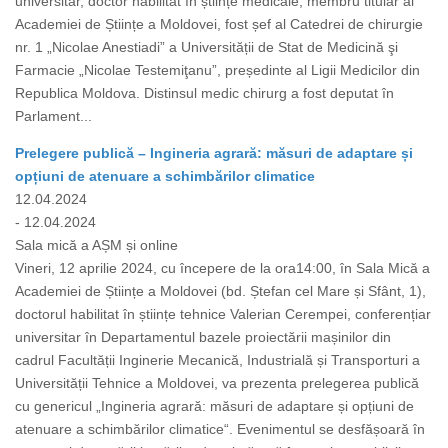
universitar, doctor habilitat în științe medicale, membru titular al
Academiei de Științe a Moldovei, fost șef al Catedrei de chirurgie
nr. 1 „Nicolae Anestiadi” a Universității de Stat de Medicină şi
Farmacie „Nicolae Testemiţanu”, președinte al Ligii Medicilor din
Republica Moldova. Distinsul medic chirurg a fost deputat în
Parlament...
Prelegere publică – Ingineria agrară: măsuri de adaptare și
opțiuni de atenuare a schimbărilor climatice
12.04.2024
- 12.04.2024
Sala mică a AȘM și online
Vineri, 12 aprilie 2024, cu începere de la ora14:00, în Sala Mică a
Academiei de Științe a Moldovei (bd. Ștefan cel Mare și Sfânt, 1),
doctorul habilitat în științe tehnice Valerian Cerempei, conferențiar
universitar în Departamentul bazele proiectării mașinilor din
cadrul Facultății Inginerie Mecanică, Industrială și Transporturi a
Universității Tehnice a Moldovei, va prezenta prelegerea publică
cu genericul „Ingineria agrară: măsuri de adaptare și opțiuni de
atenuare a schimbărilor climatice“. Evenimentul se desfășoară în