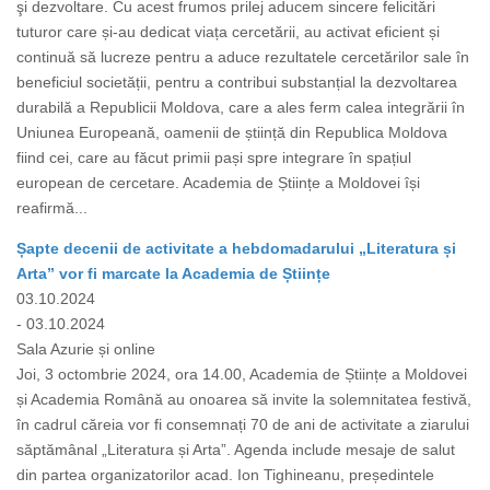
şi dezvoltare. Cu acest frumos prilej aducem sincere felicitări
tuturor care și-au dedicat viața cercetării, au activat eficient și
continuă să lucreze pentru a aduce rezultatele cercetărilor sale în
beneficiul societății, pentru a contribui substanțial la dezvoltarea
durabilă a Republicii Moldova, care a ales ferm calea integrării în
Uniunea Europeană, oamenii de știință din Republica Moldova
fiind cei, care au făcut primii pași spre integrare în spațiul
european de cercetare. Academia de Științe a Moldovei își
reafirmă...
Șapte decenii de activitate a hebdomadarului „Literatura și
Arta” vor fi marcate la Academia de Științe
03.10.2024
- 03.10.2024
Sala Azurie și online
Joi, 3 octombrie 2024, ora 14.00, Academia de Științe a Moldovei
și Academia Română au onoarea să invite la solemnitatea festivă,
în cadrul căreia vor fi consemnați 70 de ani de activitate a ziarului
săptămânal „Literatura și Arta”. Agenda include mesaje de salut
din partea organizatorilor acad. Ion Tighineanu, președintele