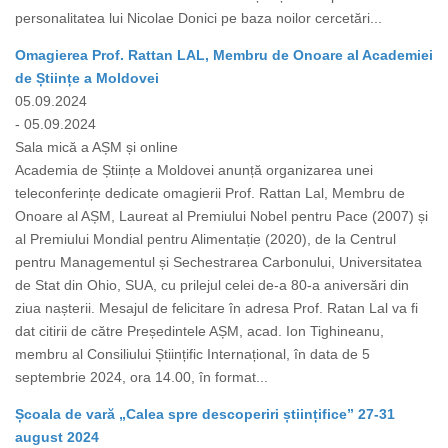
personalitatea lui Nicolae Donici pe baza noilor cercetări...
Omagierea Prof. Rattan LAL, Membru de Onoare al Academiei
de Științe a Moldovei
05.09.2024
- 05.09.2024
Sala mică a AȘM și online
Academia de Științe a Moldovei anunță organizarea unei
teleconferințe dedicate omagierii Prof. Rattan Lal, Membru de
Onoare al AȘM, Laureat al Premiului Nobel pentru Pace (2007) și
al Premiului Mondial pentru Alimentație (2020), de la Centrul
pentru Managementul și Sechestrarea Carbonului, Universitatea
de Stat din Ohio, SUA, cu prilejul celei de-a 80-a aniversări din
ziua nașterii. Mesajul de felicitare în adresa Prof. Ratan Lal va fi
dat citirii de către Președintele AȘM, acad. Ion Tighineanu,
membru al Consiliului Științific Internațional, în data de 5
septembrie 2024, ora 14.00, în format...
Școala de vară „Calea spre descoperiri științifice” 27-31
august 2024