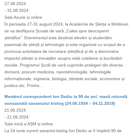
27.08.2024
- 31.08.2024
Sala Azurie și online
În perioada 27-31 august 2024, la Academia de Științe a Moldovei
se va desfășura Școala de vară „Calea spre descoperiri
științifice”. Evenimentul este destinat elevilor și studenților
pasionați de știință și tehnologie și este organizat cu scopul de a
promova activitatea de cercetare științifică și de a demonstra
impactul științei și inovațiilor asupra vieții cotidiene și bunăstării
sociale. Programul Școlii de vară cuprinde prelegeri din diverse
domenii, precum medicina, nanotehnologiile, tehnologiile
informaționale, ingineria, biologia, științele sociale, economice și
juridice etc. Printre...
Membrul corespondent Ion Dediu la 90 de ani: masă rotundă
consacrată savantului biolog (24.06.1934 – 04.11.2019)
21.06.2024
- 21.06.2024
Sala mică a AȘM și online
La 24 iunie curent savantul biolog Ion Dediu ar fi împlinit 90 de