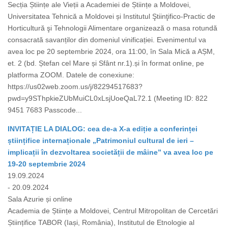
Secția Științe ale Vieții a Academiei de Științe a Moldovei,
Universitatea Tehnică a Moldovei și Institutul Ştiinţifico-Practic de
Horticultură şi Tehnologii Alimentare organizează o masa rotundă
consacrată savanților din domeniul vinificației. Evenimentul va
avea loc pe 20 septembrie 2024, ora 11:00, în Sala Mică a AȘM,
et. 2 (bd. Ștefan cel Mare și Sfânt nr.1).și în format online, pe
platforma ZOOM. Datele de conexiune:
https://us02web.zoom.us/j/82294517683?
pwd=y9SThpkieZUbMuiCL0xLsjUoeQaL72.1 (Meeting ID: 822
9451 7683 Passcode...
INVITAȚIE LA DIALOG: cea de-a X-a ediție a conferinței
științifice internaționale „Patrimoniul cultural de ieri –
implicații în dezvoltarea societății de mâine” va avea loc pe
19-20 septembrie 2024
19.09.2024
- 20.09.2024
Sala Azurie și online
Academia de Științe a Moldovei, Centrul Mitropolitan de Cercetări
Științifice TABOR (Iași, România), Institutul de Etnologie al