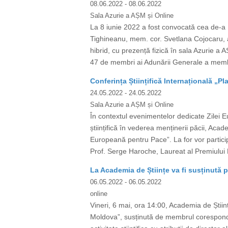
08.06.2022
- 08.06.2022
Sala Azurie a AȘM și Online
La 8 iunie 2022 a fost convocată cea de-a I
Tighineanu, mem. cor. Svetlana Cojocaru, a
hibrid, cu prezență fizică în sala Azurie a
47 de membri ai Adunării Generale a membril
Conferința Științifică Internațională „
24.05.2022
- 24.05.2022
Sala Azurie a AȘM și Online
În contextul evenimentelor dedicate Zilei 
științifică în vederea menținerii păcii, Aca
Europeană pentru Pace”. La for vor participa
Prof. Serge Haroche, Laureat al Premiului N
La Academia de Științe va fi susținută 
06.05.2022
- 06.05.2022
online
Vineri, 6 mai, ora 14:00, Academia de Știin
Moldova”, susținută de membrul corespond