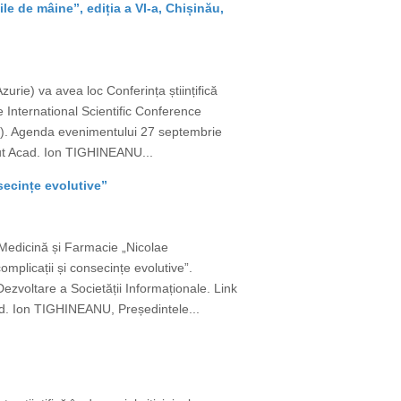
ile de mâine”, ediția a VI-a, Chișinău,
urie) va avea loc Conferința științifică
he International Scientific Conference
ion). Agenda evenimentului 27 septembrie
ut Acad. Ion TIGHINEANU...
nsecințe evolutive”
 Medicină și Farmacie „Nicolae
mplicații și consecințe evolutive”.
Dezvoltare a Societății Informaționale. Link
. Ion TIGHINEANU, Președintele...