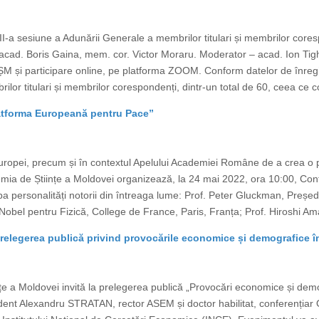
I-a sesiune a Adunării Generale a membrilor titulari și membrilor cores
cad. Boris Gaina, mem. cor. Victor Moraru. Moderator – acad. Ion Tigh
 AȘM și participare online, pe platforma ZOOM. Conform datelor de înregis
or titulari și membrilor corespondenți, dintr-un total de 60, ceea ce con
Platforma Europeană pentru Pace”
Europei, precum și în contextul Apelului Academiei Române de a crea o
demia de Științe a Moldovei organizează, la 24 mai 2022, ora 10:00, Confe
 personalități notorii din întreaga lume: Prof. Peter Gluckman, Președinte
obel pentru Fizică, College de France, Paris, Franța; Prof. Hiroshi Ama
prelegerea publică privind provocările economice și demografice 
țe a Moldovei invită la prelegerea publică „Provocări economice și demo
ent Alexandru STRATAN, rector ASEM și doctor habilitat, conferențiar