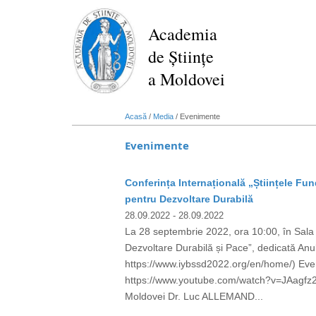
Mergi
la
Academia
conţinutul
de Științe
principal
a Moldovei
Acasă
/
Media
/
Evenimente
Evenimente
Conferința Internațională „Științele Fu
pentru Dezvoltare Durabilă
28.09.2022
- 28.09.2022
La 28 septembrie 2022, ora 10:00, în Sala 
Dezvoltare Durabilă și Pace”, dedicată Anu
https://www.iybssd2022.org/en/home/) Evenim
https://www.youtube.com/watch?v=JAagfz2
Moldovei Dr. Luc ALLEMAND...