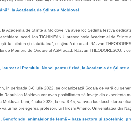
nă”, la Academia de Științe a Moldovei
la Academia de Științe a Moldovei va avea loc Ședința festivă dedicată
schidere: acad. Ion TIGHINEANU, președintele Academiei de Științe
nești: latinitatea și statalitatea”, susținută de acad. Răzvan THEODO
titlului de Membru de Onoare al AȘM acad. Răzvan THEODORESCU, vice
 laureat al Premiului Nobel pentru fizică, la Academia de Științe 
, în perioada 3-6 iulie 2022, se organizează Școala de vară cu generic
ori din Republica Moldova vor avea posibilitatea să învețe din experienț
ca Moldova. Luni, 4 iulie 2022, la ora 8.45, va avea loc deschiderea ofici
 va urma prelegerea profesorului Hiroshi Amano, Universitatea din Nag
ă „Genofondul animalelor de fermă – baza sectorului zootehnic, pro