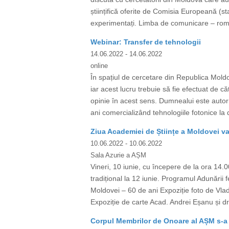
științifică oferite de Comisia Europeană (sta
experimentați. Limba de comunicare – român
Webinar: Transfer de tehnologii
14.06.2022
- 14.06.2022
online
În spațiul de cercetare din Republica Moldo
iar acest lucru trebuie să fie efectuat de că
opinie în acest sens. Dumnealui este autor 
ani comercializând tehnologiile fotonice la d
Ziua Academiei de Științe a Moldovei va
10.06.2022
- 10.06.2022
Sala Azurie a AȘM
Vineri, 10 iunie, cu începere de la ora 14.
tradițional la 12 iunie. Programul Adunării 
Moldovei – 60 de ani Expoziție foto de Vla
Expoziție de carte Acad. Andrei Eșanu și dr
Corpul Membrilor de Onoare al AȘM s-a