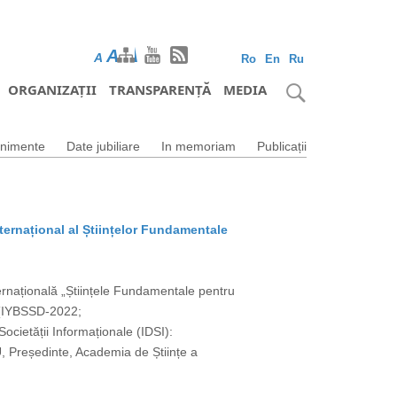
A
A
A
Ro
En
Ru
ORGANIZAȚII
TRANSPARENȚĂ
MEDIA
nimente
Date jubiliare
In memoriam
Publicații
ternațional al Științelor Fundamentale
ernațională „Științele Fundamentale pentru
ă (IYBSSD-2022;
ocietății Informaționale (IDSI):
Președinte, Academia de Științe a