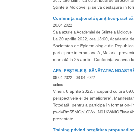
activitate stiintifica cu atributii de direc
Științe a Moldovei și se va desfășura în fo
Conferința națională științifico-practic
20.04.2022
Sala azurie a Academiei de Științe a Moldovei 
La 20 aprilie 2022, ora 13:00, Academia de
Societatea de Epidemiologie din Republica
participare internațională „Malaria: preven
marcată la 25 aprilie. Conferința va avea 
APA, PEȘTELE ȘI SĂNĂTATEA NOASTR
08.04.2022
- 08.04.2022
online
Vineri, 8 aprilie 2022, începând cu ora 09.0
perspectivele ei de ameliorare”. Manifestare
Totodată, pentru a participa în format on-
pwd=Rm55MGp1OWxLN01KWkliOEkwaXhCQT09 I
prezentate...
Training privind pregătirea propunerilo