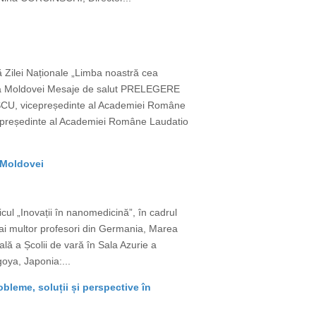
 Zilei Naționale „Limba noastră cea
 a Moldovei Mesaje de salut PRELEGERE
RESCU, vicepreședinte al Academiei Române
președinte al Academiei Române Laudatio
a Moldovei
ul „Inovații în nanomedicină”, în cadrul
a mai multor profesori din Germania, Marea
ală a Școlii de vară în Sala Azurie a
oya, Japonia:...
bleme, soluții și perspective în