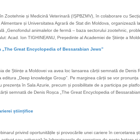
gii în Zootehnie și Medicină Veterinară (IȘPBZMV), în colaborare cu Secția
iei Alimentare și Universitatea Agrară de Stat din Moldova, organizează 
onală „Genofondul animalelor de fermă – baza sectorului zootehnic, probl
lut: Acad. Ion TIGHINEANU, Președinte al Academiei de Științe a Moldov
a „The Great Encyclopedia of Bessarabian Jews”
mia de Științe a Moldovei va avea loc lansarea cărții semnată de Denis
a editura „Deep knowledge Group”. Pe marginea cărții se vor pronunța 
cu prezența în Sala Azurie, precum și posibilitate de a participa pe p
a cărții semnată de Denis Roșca „The Great Encyclopedia of Bessarabia
ierei științifice
narul privind oportunitățile și provocările unei cariere în cercetarea șt
 activat sau activează în laboratoarele de cercetare de peste hotare și 