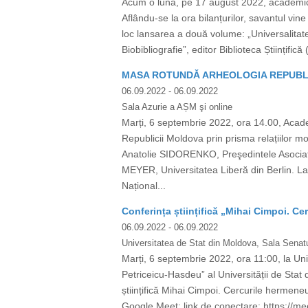
Acum o lună, pe 17 august 2022, academician
Aflându-se la ora bilanțurilor, savantul v
loc lansarea a două volume: „Universalitate
Biobibliografie”, editor Biblioteca Științifi
MASA ROTUNDĂ ARHEOLOGIA REPUBLI
06.09.2022
- 06.09.2022
Sala Azurie a AȘM şi online
Marți, 6 septembrie 2022, ora 14.00, Acad
Republicii Moldova prin prisma relațiilor
Anatolie SIDORENKO, Preşedintele Asociaţ
MEYER, Universitatea Liberă din Berlin. La
Național...
Conferința științifică „Mihai Cimpoi. Cer
06.09.2022
- 06.09.2022
Universitatea de Stat din Moldova, Sala Senatul
Marți, 6 septembrie 2022, ora 11:00, la Uni
Petriceicu-Hasdeu” al Universității de Sta
științifică Mihai Cimpoi. Cercurile hermeneu
Google Meet; link de conectare: https://m