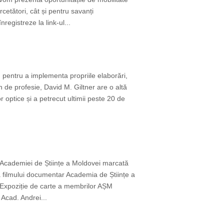
rcetători, cât și pentru savanți
gistreze la link-ul...
 pentru a implementa propriile elaborări,
an de profesie, David M. Giltner are o altă
 optice și a petrecut ultimii peste 20 de
i Academiei de Științe a Moldovei marcată
rea filmului documentar Academia de Științe a
) Expoziție de carte a membrilor AȘM
 Acad. Andrei...