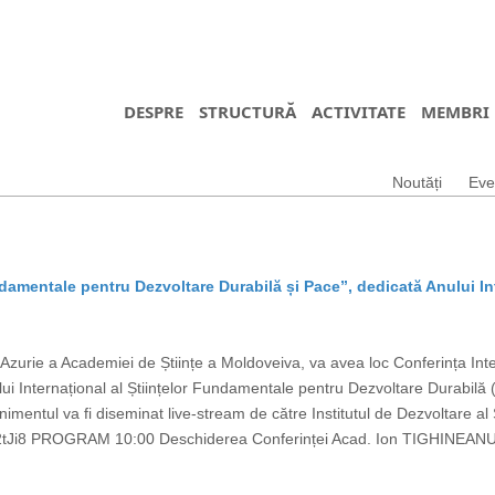
DESPRE
STRUCTURĂ
ACTIVITATE
MEMBRI
Noutăți
Eve
ndamentale pentru Dezvoltare Durabilă și Pace”, dedicată Anului In
Azurie a Academiei de Științe a Moldoveiva, va avea loc Conferința Int
lui Internațional al Științelor Fundamentale pentru Dezvoltare Durabil
entul va fi diseminat live-stream de către Institutul de Dezvoltare al S
tJi8 PROGRAM 10:00 Deschiderea Conferinței Acad. Ion TIGHINEANU, 