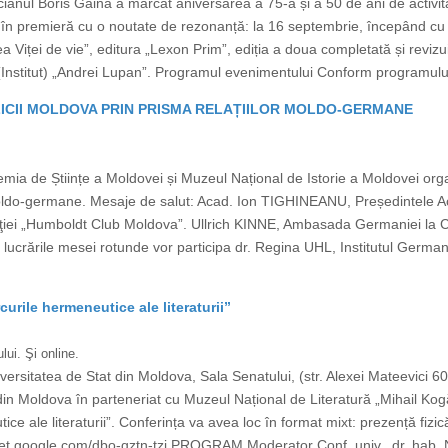
ul Boris Găină a marcat aniversarea a 75-a și a 50 de ani de activitate 
ine în premieră cu o noutate de rezonanță: la 16 septembrie, începând c
a Viței de vie”, editura „Lexon Prim”, ediția a doua completată și revizu
că (Institut) „Andrei Lupan”. Programul evenimentului Conform programului,
CII MOLDOVA PRIN PRISMA RELAȚIILOR MOLDO-GERMANE
emia de Științe a Moldovei și Muzeul Național de Istorie a Moldovei o
 moldo-germane. Mesaje de salut: Acad. Ion TIGHINEANU, Președintele A
iei „Humboldt Club Moldova”. Ullrich KINNE, Ambasada Germaniei la Ch
 lucrările mesei rotunde vor participa dr. Regina UHL, Institutul Germ
curile hermeneutice ale literaturii”
ui. Şi online.
versitatea de Stat din Moldova, Sala Senatului, (str. Alexei Mateevici 6
t din Moldova în parteneriat cu Muzeul Național de Literatură „Mihail K
tice ale literaturii”. Conferința va avea loc în format mixt: prezență fizi
eet.google.com/dbo-qztn-tzj PROGRAM Moderator Conf. univ., dr. hab.