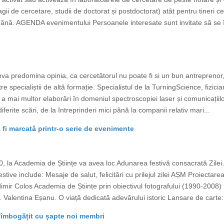
gii de cercetare, studii de doctorat și postdoctorat) atât pentru tineri ce
ă. AGENDA evenimentului Persoanele interesate sunt invitate să se înre
va predomina opinia, ca cercetătorul nu poate fi si un bun antreprenor,
tre specialiștii de altă formație. Specialistul de la TurningScience, fizici
a mai multor elaborări în domeniul spectroscopiei laser și comunicațiilor
iferite scări, de la întreprinderi mici până la companii relativ mari...
 fi marcată printr-o serie de evenimente
00, la Academia de Științe va avea loc Adunarea festivă consacrată Zile
festive include: Mesaje de salut, felicitări cu prilejul zilei AȘM Proiecta
dimir Colos Academia de Științe prin obiectivul fotografului (1990-2008
. Valentina Eșanu. O viață dedicată adevărului istoric Lansare de carte:
 îmbogățit cu șapte noi membri