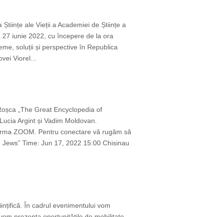
 Științe ale Vieții a Academiei de Științe a
la 27 iunie 2022, cu începere de la ora
eme, soluții și perspective în Republica
ei Viorel...
 Roșca „The Great Encyclopedia of
Lucia Argint și Vadim Moldovan.
latforma ZOOM. Pentru conectare vă rugăm să
n Jews” Time: Jun 17, 2022 15:00 Chisinau
iințifică. În cadrul evenimentului vom
vom prezenta oportunitățile de mobilitate