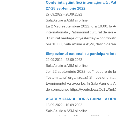
Conferința științifică internațională „Pat
27-28 septembrie 2022
27.09.2022
- 28.09.2022
Sala Azurie a AȘM şi online
La 27-28 septembrie 2022, ora 10.00, la Aca
internațională „Patrimoniul cultural de ieri 
„Cultural heritage of yesterday – contribu
ora 10.00, Sala azurie a AȘM, deschidere
Simpozionul național cu participare inte
22.09.2022
- 22.09.2022
Sala Azurie a AȘM şi online
Joi, 22 septembrie 2022, cu începere de la
Testemițanu” organizează Simpozionul naționa
Evenimentul va avea loc în Sala Azurie a AȘM
de conexiune: https://youtu.be/ZCo1EXmk
ACADEMICIANUL BORIS GĂINĂ LA ORA
16.09.2022
- 16.09.2022
Sala Azurie a AȘM şi online