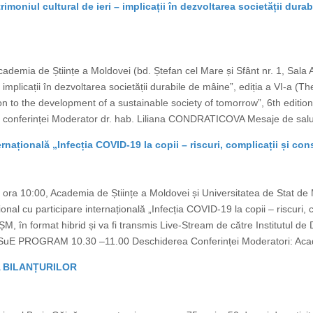
rimoniul cultural de ieri – implicații în dezvoltarea societății durab
demia de Științe a Moldovei (bd. Ștefan cel Mare și Sfânt nr. 1, Sala Az
– implicații în dezvoltarea societății durabile de mâine”, ediția a VI-a (T
tion to the development of a sustainable society of tomorrow”, 6th edit
a conferinței Moderator dr. hab. Liliana CONDRATICOVA Mesaje de sal
rnațională „Infecția COVID-19 la copii – riscuri, complicații și co
 ora 10:00, Academia de Științe a Moldovei și Universitatea de Stat de
l cu participare internațională „Infecția COVID-19 la copii – riscuri, co
, în format hibrid și va fi transmis Live-Stream de către Institutul de 
SuE PROGRAM 10.30 –11.00 Deschiderea Conferinței Moderatori: Acad
 BILANȚURILOR