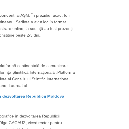
pondenți ai AȘM. În prezidiu: acad. Ion
ineanu. Ședința a avut loc în format
trare online, la ședință au fost prezenți
stituie peste 2/3 din...
 platformă continentală de comunicare
rința Științifică Internațională „Platforma
 al Consiliului Științific Internațional;
no, Laureat al...
în dezvoltarea Republicii Moldova
grafice în dezvoltarea Republicii
 Olga GAGAUZ, vicedirector pentru