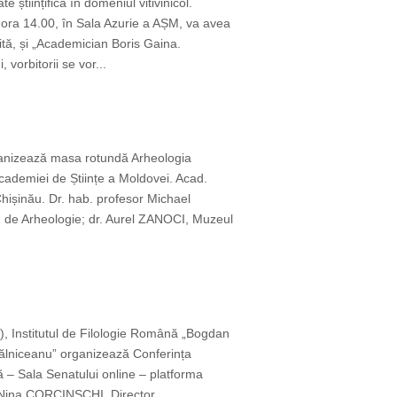
științifică în domeniul vitivinicol.
u ora 14.00, în Sala Azurie a AȘM, va avea
ită, și „Academician Boris Gaina.
 vorbitorii se vor...
rganizează masa rotundă Arheologia
cademiei de Științe a Moldovei. Acad.
ișinău. Dr. hab. profesor Michael
an de Arheologie; dr. Aurel ZANOCI, Muzeul
0), Institutul de Filologie Română „Bogdan
ogălniceanu” organizează Conferința
că – Sala Senatului online – platforma
 Nina CORCINSCHI, Director...