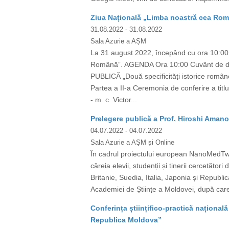
Ziua Națională „Limba noastră cea Româ
31.08.2022
- 31.08.2022
Sala Azurie a AȘM
La 31 august 2022, începând cu ora 10:00, 
Română”. AGENDA Ora 10:00 Cuvânt de de
PUBLICĂ „Două specificități istorice româ
Partea a II-a Ceremonia de conferire a 
- m. c. Victor...
Prelegere publică a Prof. Hiroshi Amano,
04.07.2022
- 04.07.2022
Sala Azurie a AȘM și Online
În cadrul proiectului european NanoMedTwin
căreia elevii, studenții și tinerii cercetăt
Britanie, Suedia, Italia, Japonia și Republi
Academiei de Științe a Moldovei, după care
Conferința științifico-practică național
Republica Moldova”