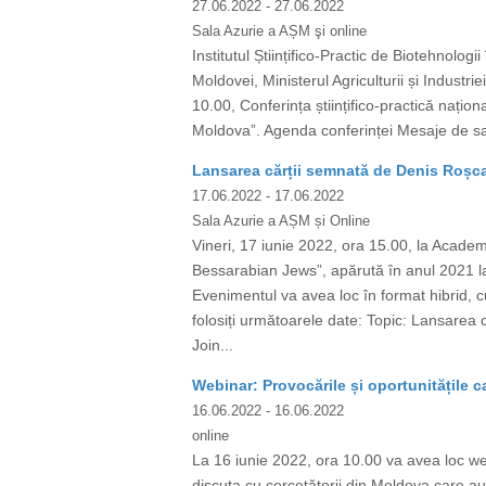
27.06.2022
- 27.06.2022
Sala Azurie a AȘM şi online
Institutul Științifico-Practic de Biotehnolo
Moldovei, Ministerul Agriculturii și Industr
10.00, Conferința științifico-practică nați
Moldova”. Agenda conferinței Mesaje de sa
Lansarea cărții semnată de Denis Roșc
17.06.2022
- 17.06.2022
Sala Azurie a AȘM și Online
Vineri, 17 iunie 2022, ora 15.00, la Acade
Bessarabian Jews”, apărută în anul 2021 l
Evenimentul va avea loc în format hibrid, 
folosiți următoarele date: Topic: Lansare
Join...
Webinar: Provocările și oportunitățile car
16.06.2022
- 16.06.2022
online
La 16 iunie 2022, ora 10.00 va avea loc webi
discuta cu cercetătorii din Moldova care au