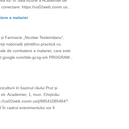
 avea loc în Sala Azurie a Academiei de
de conectare: https://us02web.zoom.us...
tere a malariei
ă și Farmacie „Nicolae Testemițanu”,
națională științifico-practică cu
iale de combatere a malariei, care este
/meet.google.com/tde-gcxg-srk PROGRAM...
ulturii în bazinul râului Prut și
: str. Academiei, 1, mun. Chișinău.
ttps://us02web.zoom.us/j/88541085464?
 cadrul evenimentului vor fi