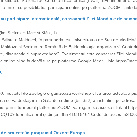
tor al Institutului Național de Cercetări Economice (INCE). Evenimentul va
rmat mixt, cu posibilitatea participării online pe platforma ZOOM. Link 
ă cu participare internațională, consacrată Zilei Mondiale de comba
(bd. Ștefan cel Mare și Sfânt, 1)
 Științe a Moldovei, în parteneriat cu Universitatea de Stat de Medicin
 Moldova și Societatea Română de Epidemiologie organizează Conferința 
ire, diagnostic și supraveghere”. Evenimentul este consacrat Zilei Mond
loc online și se fa desfășura pe platforma Google Meet. Link: https:/
Ă
0, Institutul de Zoologie organizează workshop-ul „Starea actuală a piscic
a se va desfășura în Sala de ședințe (bir. 352) a instituției, pe adresa
line, prin intermediul platformei ZOOM, vă rugăm să accesați link-ul h
dentificatorul ședinței: 885 4108 5464 Codul de acces: 528000 În
r de proiecte în programul Orizont Europa