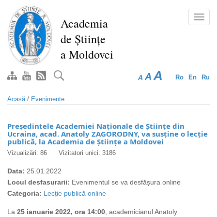
Mergi
la
Toggl
Academia
conţinutul
navig
de Științe
principal
a Moldovei
A
A
A
Ro
En
Ru
Acasă
/
Evenimente
Președintele Academiei Naționale de Științe din
Ucraina, acad. Anatoly ZAGORODNY, va susține o lecție
publică, la Academia de Științe a Moldovei
Vizualizări: 86
Vizitatori unici: 3186
Data:
25.01.2022
Locul desfasurarii:
Evenimentul se va desfășura online
Categoria:
Lecție publică online
La
25 ianuarie 2022, ora 14:00
,
academicianul
Anatoly