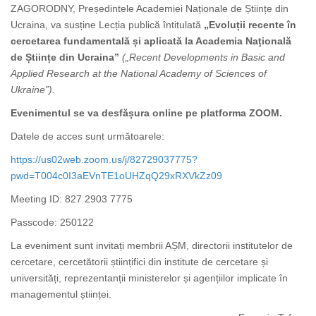
ZAGORODNY
,
Președintele Academiei Naționale de Științe din
Ucraina
, va susține Lecția publică întitulată
„
Evoluții recente în
cercetarea fundamentală și aplicată la Academia Națională
de Științe din Ucraina
”
(„
Recent Developments in Basic and
Applied Research at the National Academy of Sciences of
Ukraine
”
)
.
Evenimentul se va desfășura online pe platforma ZOOM.
Datele de acces sunt următoarele:
https://us02web.zoom.us/j/82729037775?
pwd=T004c0I3aEVnTE1oUHZqQ29xRXVkZz09
Meeting ID: 827 2903 7775
Passcode: 250122
La eveniment sunt invitați membrii AȘM, directorii institutelor de
cercetare, cercetătorii științifici din institute de cercetare și
universități, reprezentanții ministerelor și agențiilor implicate în
managementul științei.