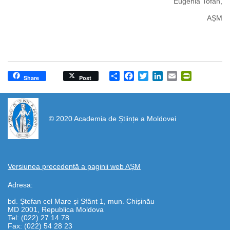
Eugenia Tofan,
AȘM
Share
Facebook
Twitter
LinkedIn
Email
PrintFrien
Share
Post
https://propletenie.ru/
© 2020 Academia de Științe a Moldovei
Versiunea precedentă a paginii web AȘM
Adresa:
bd. Ștefan cel Mare și Sfânt 1, mun. Chișinău
MD 2001, Republica Moldova
Tel: (022) 27 14 78
Fax: (022) 54 28 23