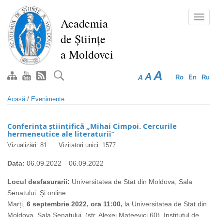
Mergi
la
Toggl
Academia
conţinutul
navig
de Științe
principal
a Moldovei
A
A
A
Ro
En
Ru
Acasă
/
Evenimente
Conferința științifică „Mihai Cimpoi. Cercurile
hermeneutice ale literaturii”
Vizualizări: 81
Vizitatori unici: 1577
Data:
06.09.2022
-
06.09.2022
Locul desfasurarii:
Universitatea de Stat din Moldova, Sala
Senatului. Şi online.
Marți,
6 septembrie 2022, ora 11:00,
la Universitatea de Stat din
Moldova, Sala Senatului, (str. Alexei Mateevici 60), Institutul de