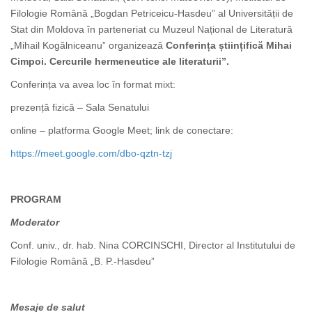
Filologie Română „Bogdan Petriceicu-Hasdeu” al Universității de
Stat din Moldova în parteneriat cu Muzeul Național de Literatură
„Mihail Kogălniceanu” organizează
Conferința
științifică
M
ihai
Cimpoi. Cercurile hermeneutice ale literaturii”.
Conferința va avea loc în format mixt:
prezență fizică – Sala Senatului
online – platforma Google Meet;
link de conectare:
https://meet.google.com/dbo-qztn-tzj
PROGRAM
Moderator
Conf. univ., dr. hab. Nina CORCINSCHI, Director al Institutului de
Filologie Română „B. P.-Hasdeu”
Mesaje de salut