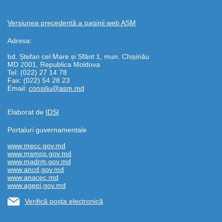
Versiunea precedentă a paginii web AȘM
Adresa:
bd. Ștefan cel Mare și Sfânt 1, mun. Chișinău
MD 2001, Republica Moldova
Tel: (022) 27 14 78
Fax: (022) 54 28 23
Email:
consiliu@asm.md
Elaborat de
IDSI
Portaluri guvernamentale
www.mecc.gov.md
www.msmps.gov.md
www.madrm.gov.md
www.ancd.gov.md
www.anacec.md
www.agepi.gov.md
Verifică poșta electronică