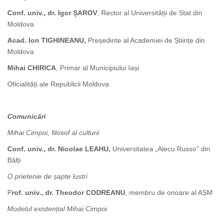
Conf. univ., dr. Igor ȘAROV
, Rector al Universității de Stat din
Moldova
Acad. Ion TIGHINEANU
,
Președinte al Academiei de Științe din
Moldova
Mihai CHIRICA
, Primar al Municipiului Iași
Oficialități ale Republicii Moldova
Comunicări
Mihai Cimpoi, filosof al culturii
Conf. univ., dr. Nicolae LEAHU
,
Universitatea „Alecu Ru
s
so” din
Bălți
O prietenie de șapte lustri
P
rof. univ., dr. Theodor CODREAN
U
, membru de onoare al AȘM
Modelul existențial Mihai Cimpoi