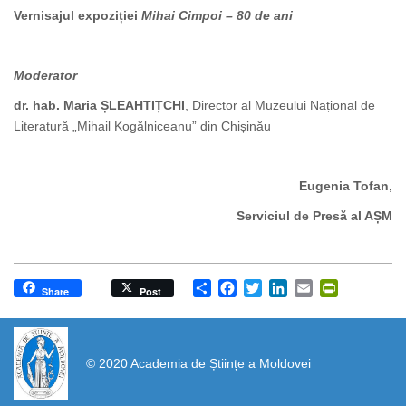
Vernisajul expoziției
Mihai Cimpoi – 80 de ani
Moderator
dr. hab. Maria ȘLEAHTIȚCHI
, Director al Muzeului Național de
Literatură „Mihail Kogălniceanu” din Chișinău
Eugenia Tofan,
Serviciul de Presă al AȘM
Share
Facebook
Twitter
LinkedIn
Email
PrintFrien
Share
Post
https://propletenie.ru/
© 2020 Academia de Științe a Moldovei