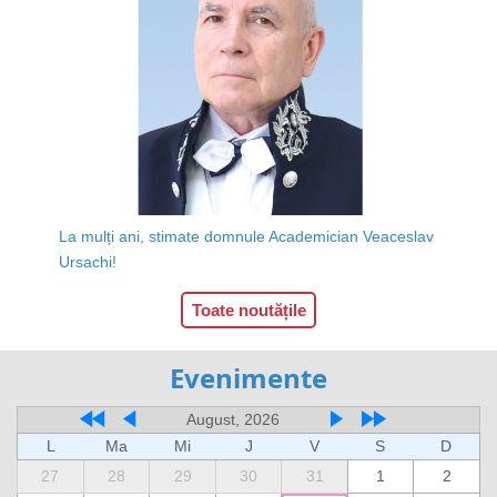
La mulți ani, stimate domnule Academician Veaceslav
Ursachi!
Toate noutățile
Evenimente
August, 2026
L
Ma
Mi
J
V
S
D
27
28
29
30
31
1
2