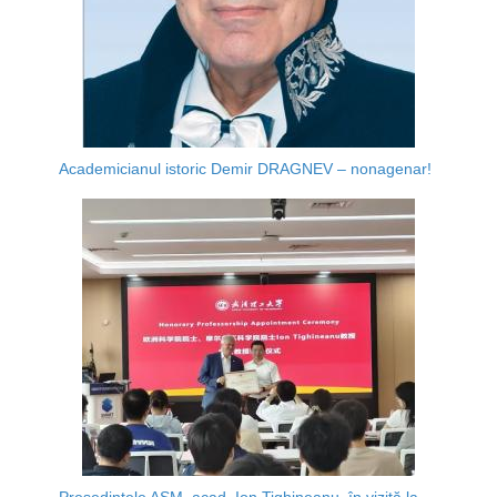
Academicianul istoric Demir DRAGNEV – nonagenar!
Președintele AȘM, acad. Ion Tighineanu, în vizită la