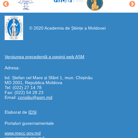
https://propletenie.ru/
© 2020 Academia de Științe a Moldovei
Versiunea precedentă a paginii web AȘM
Adresa:
bd. Ștefan cel Mare și Sfânt 1, mun. Chișinău
MD 2001, Republica Moldova
Tel: (022) 27 14 78
Fax: (022) 54 28 23
Email:
consiliu@asm.md
Elaborat de
IDSI
Portaluri guvernamentale
www.mecc.gov.md
www.msmps.gov.md