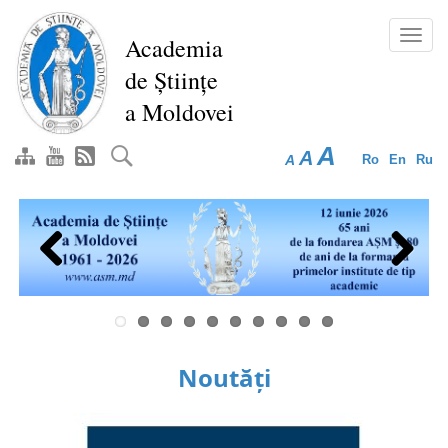
Mergi
la
Toggl
Academia
conţinutul
navig
de Științe
principal
a Moldovei
A
A
A
Ro
En
Ru
Previous
Next
Noutăți