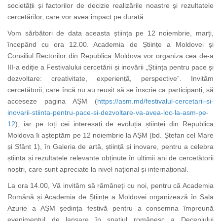
societății și factorilor de decizie realizările noastre și rezultatele
cercetărilor, care vor avea impact pe durată.
Vom sărbători de data aceasta știința pe 12 noiembrie, marți,
începând cu ora 12.00. Academia de Științe a Moldovei și
Consiliul Rectorilor din Republica Moldova vor organiza cea de-a
III-a ediție a Festivalului cercetării și inovării „Știința pentru pace și
dezvoltare: creativitate, experiență, perspective”. Invităm
cercetătorii, care încă nu au reușit să se înscrie ca participanți, să
acceseze pagina AȘM (
https://asm.md/festivalul-cercetarii-si-
inovarii-stiinta-pentru-pace-si-dezvoltare-va-avea-loc-la-asm-pe-
12
), iar pe toți cei interesați de evoluția științei din Republica
Moldova îi așteptăm pe 12 noiembrie la AȘM (bd. Ștefan cel Mare
și Sfânt 1), în Galeria de artă, știință și inovare, pentru a celebra
știința și rezultatele relevante obținute în ultimii ani de cercetătorii
noștri, care sunt apreciate la nivel național și internațional.
La ora 14.00, Vă invităm să rămâneți cu noi, pentru că Academia
Română și Academia de Științe a Moldovei organizează în Sala
Azurie a AȘM ședința festivă pentru a consemna împreună
evenimentul de lansare în spațiul românesc a Deceniului