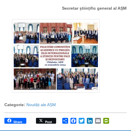
Secretar științific general al AȘM
Categorie:
Noutăți ale AȘM
Share
Facebook
Twitter
LinkedIn
Email
PrintFrien
Share
Post