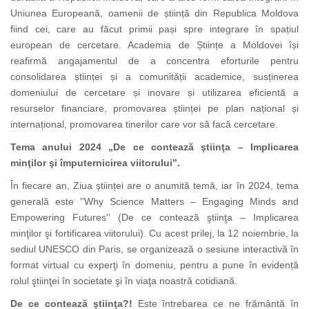
Uniunea Europeană, oamenii de știință din Republica Moldova
fiind cei, care au făcut primii pași spre integrare în spațiul
european de cercetare. Academia de Științe a Moldovei își
reafirmă angajamentul de a concentra eforturile pentru
consolidarea științei și a comunității academice, susținerea
domeniului de cercetare și inovare și utilizarea eficientă a
resurselor financiare, promovarea științei pe plan național și
internațional, promovarea tinerilor care vor să facă cercetare.
Tema anului 2024 „De ce contează ştiinţa – Implicarea
minţilor şi împuternicirea viitorului”.
În fiecare an, Ziua științei are o anumită temă, iar în 2024, tema
generală este ''Why Science Matters – Engaging Minds and
Empowering Futures'' (De ce contează ştiinţa – Implicarea
minţilor şi
fortificarea
viitorului). Cu acest prilej, la 12 noiembrie, la
sediul UNESCO din Paris, se organizează o sesiune interactivă în
format virtual cu experţi în domeniu, pentru a pune în evidență
rolul ştiinţei în societate şi în viaţa noastră cotidiană.
De ce contează ştiinţa?!
Este întrebarea ce ne frământă în