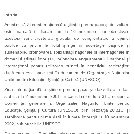
Istoric.
Amintim că Ziua internaţională a ştiinţei pentru pace şi dezvoltare
este marcată în fiecare an la 10 noiembrie, iar obiectivele
acesteia sunt creşterea gradului de conştientizare a opiniei
publice cu privire la rolul ştiinţei în societăţile paşnice şi
sustenabile, promovarea solidarităţii naţionale şi internaţionale în
domeniul ştiinţei între ţări, reînnoirea angajamentului naţional şi
internaţional pentru utilizarea ştiinţei în beneficiul societăţilor,
după cum este specificat în documentele Organizaţiei Naţiunilor
Unite pentru Educaţie, Ştiinţă şi Cultură (UNESCO).
Ziua internaţională a ştiinţei pentru pace şi dezvoltare a fost
stabilită la 2 noiembrie 2001, în cadrul celei de-a 31-a sesiuni a
Conferinţei generale a Organizaţiei Naţiunilor Unite pentru
Educaţie, Ştiinţă şi Cultură (UNESCO), prin Rezoluţia 20/31C, şi
sărbătorită pentru prima dată în lumea întreagă la 10 noiembrie
2002, sub auspiciile UNESCO.
De menționat că Republica Moldova, reprezentată de Academia