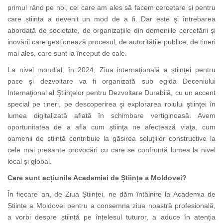
primul rând pe noi, cei care am ales să facem cercetare și pentru
care știința a devenit un mod de a fi. Dar este și întrebarea
abordată de societate, de organizațiile din domeniile cercetării și
inovării care gestionează procesul, de autoritățile publice, de tineri
mai ales, care sunt la început de cale.
La nivel mondial, î
n 2024, Ziua internaţională a ştiinţei pentru
pace şi dezvoltare va fi organizată sub egida Deceniului
Internaţional al Ştiinţelor pentru Dezvoltare Durabilă, cu un accent
special pe tineri, pe descoperirea şi explorarea rolului ştiinţei în
lumea digitalizată aflată în schimbare vertiginoasă. Avem
oportunitatea de a afla cum ştiinţa ne afectează viaţa, cum
oamenii de știință contribuie la găsirea soluţiilor constructive la
cele mai presante provocări cu care se confruntă lumea la nivel
local și global.
Care sunt acțiunile Academiei de Științe a Moldovei?
În fiecare an, de Ziua Științei, ne dăm întâlnire la Academia de
Științe a Moldovei pentru a consemna ziua noastră profesională,
a vorbi despre știință pe înțelesul tuturor, a aduce în atenția