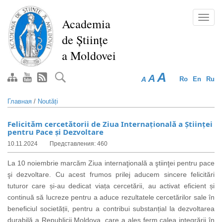
Перейти
к
Toggl
Academia
основному
navig
de Științe
содержанию
a Moldovei
A
A
A
Ro
En
Ru
Главная
/
Noutăți
Felicităm cercetătorii de Ziua Internațională a Științei
pentru Pace și Dezvoltare
10.11.2024
Представления: 460
La 10 noiembrie marcăm Ziua internaţională a ştiinţei pentru pace
şi dezvoltare. Cu acest frumos prilej aducem sincere felicitări
tuturor care și-au dedicat viața cercetării, au activat eficient și
continuă să lucreze pentru a aduce rezultatele cercetărilor sale în
beneficiul societății, pentru a contribui substanțial la dezvoltarea
durabilă a Republicii Moldova, care a ales ferm calea integrării în