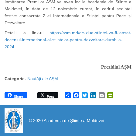
Înmânarea Premiilor AȘM va avea loc la Academia de Științe a
Moldovei, în data de 12 noiembrie curent, în cadrul ședinței
festive consacrate Zilei Internaționale a Științei pentru Pace și
Dezvoltare.
Detalii la link-ul
https://asm.md/de-ziua-stiintei-va-fi-lansat-
deceniul-international-al-stiintelor-pentru-dezvoltare-durabila-
2024
.
Prezidiul AȘM
Categorie:
Noutăți ale AȘM
Share
Facebook
Twitter
LinkedIn
Email
PrintFrien
Share
Post
https://propletenie.ru/
© 2020 Academia de Științe a Moldovei