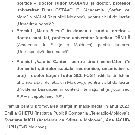
politice –
doctor Tudor OSOIANU și doctor,
profesor
universitar Dinu OSTAVCIUC
(Academia „Ștefan cel
Mare” a MAI al Republicii Moldova), pentru ciclul de lucrări
„Urmărirea penală”;
Premiul „Maria Bieşu” în domeniul studiul artelor –
doctor habilitat, profesor universitar Aurelian DĂNILĂ
(Academia de Științe a Moldovei), pentru lucrarea
„Retrospectivă diplomatică”.
Premiul „Valeriu Canțer” pentru tineri cercetători (în
domeniul ştiințelor sociale, economice, umanistice și
arte) – doctor Eugen-Tudor SCLIFOS
(Institutul de Istorie
al Universității de Stat din Moldova), pentru ciclul de lucrări
„Problema Basarabiei în context internațional (mijlocul sec.
XIX – începutul sec. XX”.
Premiul pentru promovarea ştiinţei în mass-media în anul 2023:
Emilia GHEȚU
(Instituția Publică Compania „Teleradio-Moldova”),
Svetlana MICU
(Academia de Științe a Moldovei),
Ana IACUB-
LUPU
(TVR Moldova).