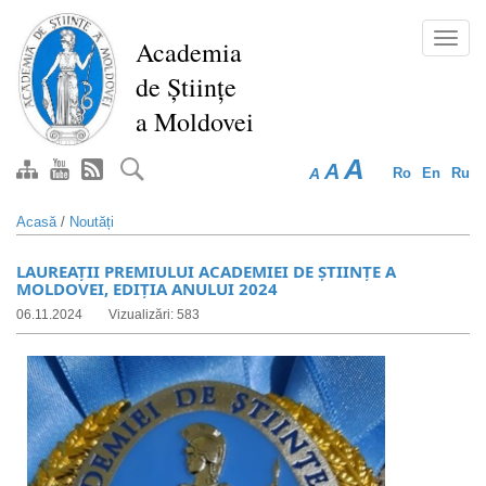
Mergi
la
Toggl
Academia
conţinutul
navig
de Științe
principal
a Moldovei
A
A
A
Ro
En
Ru
Acasă
/
Noutăți
LAUREAȚII PREMIULUI ACADEMIEI DE ȘTIINȚE A
MOLDOVEI, EDIȚIA ANULUI 2024
06.11.2024
Vizualizări: 583