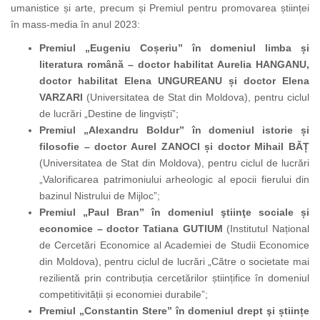
umanistice și arte, precum și Premiul pentru promovarea științei
în mass-media în anul 2023:
Premiul „Eugeniu Coșeriu”
în domeniul limba și
literatura română – doctor habilitat Aurelia HANGANU,
doctor habilitat Elena UNGUREANU și doctor Elena
VARZARI
(Universitatea de Stat din Moldova), pentru ciclul
de lucrări „Destine de lingviști”;
Premiul „Alexandru Boldur” în domeniul istorie și
filosofie – doctor Aurel ZANOCI și doctor Mihail BĂȚ
(Universitatea de Stat din Moldova), pentru ciclul de lucrări
„
Valorificarea patrimoniului arheologic al epocii fierului din
bazinul Nistrului de Mijloc
”;
Premiul „Paul Bran” în domeniul ştiinţe sociale și
economice –
doctor Tatiana GUTIUM
(Institutul Național
de Cercetări Economice al Academiei de Studii Economice
din Moldova), pentru ciclul de lucrări „Către o societate mai
rezilientă prin contribuția cercetărilor științifice în domeniul
competitivității și economiei durabile”;
Premiul „Constantin Stere” în domeniul drept şi științe