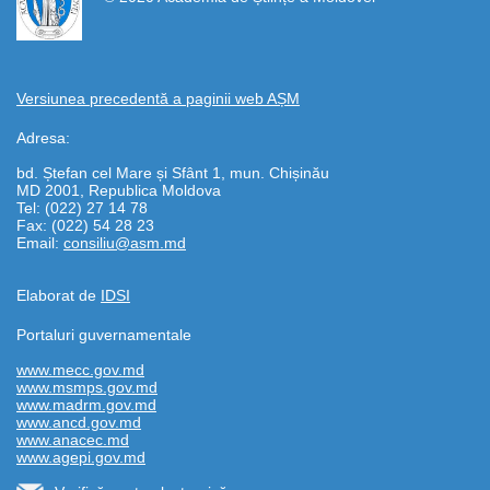
Versiunea precedentă a paginii web AȘM
Adresa:
bd. Ștefan cel Mare și Sfânt 1, mun. Chișinău
MD 2001, Republica Moldova
Tel: (022) 27 14 78
Fax: (022) 54 28 23
Email:
consiliu@asm.md
Elaborat de
IDSI
Portaluri guvernamentale
www.mecc.gov.md
www.msmps.gov.md
www.madrm.gov.md
www.ancd.gov.md
www.anacec.md
www.agepi.gov.md