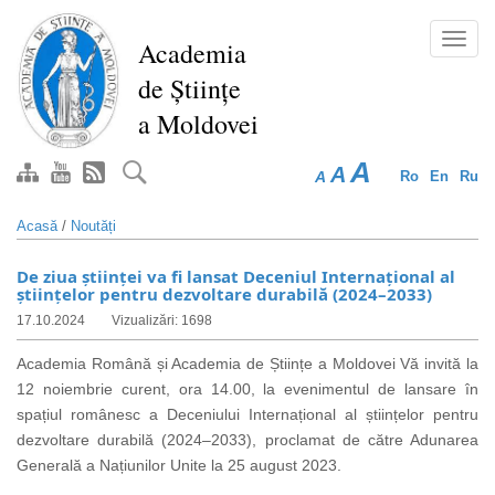
Mergi
la
Toggl
Academia
conţinutul
navig
de Științe
principal
a Moldovei
A
A
A
Ro
En
Ru
Acasă
/
Noutăți
De ziua științei va fi lansat Deceniul Internațional al
științelor pentru dezvoltare durabilă (2024–2033)
17.10.2024
Vizualizări: 1698
Academia Română și Academia de Științe a Moldovei Vă invită la
12 noiembrie curent, ora 14.00, la evenimentul de lansare în
spațiul românesc a Deceniului Internațional al științelor pentru
dezvoltare durabilă (2024–2033), proclamat de către Adunarea
Generală a Națiunilor Unite la 25 august 2023.