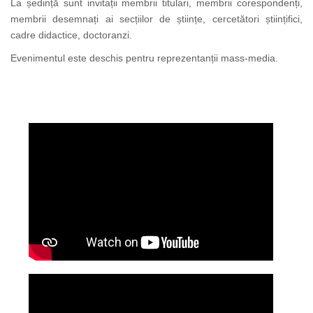
La ședință sunt invitații membrii titulari, membrii corespondenți,
membrii desemnați ai secțiilor de științe, cercetători științifici,
cadre didactice, doctoranzi.
Evenimentul este deschis pentru reprezentanții mass-media.