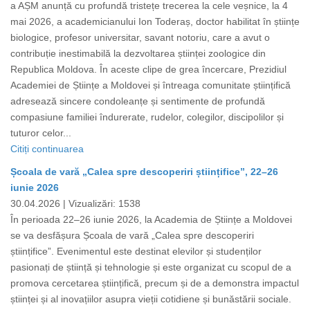
a AȘM anunță cu profundă tristețe trecerea la cele veșnice, la 4
mai 2026, a academicianului Ion Toderaș, doctor habilitat în științe
biologice, profesor universitar, savant notoriu, care a avut o
contribuție inestimabilă la dezvoltarea științei zoologice din
Republica Moldova. În aceste clipe de grea încercare, Prezidiul
Academiei de Științe a Moldovei și întreaga comunitate științifică
adresează sincere condoleanțe și sentimente de profundă
compasiune familiei îndurerate, rudelor, colegilor, discipolilor și
tuturor celor...
Citiți continuarea
Școala de vară „Calea spre descoperiri științifice”, 22–26
iunie 2026
30.04.2026 |
Vizualizări: 1538
În perioada 22–26 iunie 2026, la Academia de Științe a Moldovei
se va desfășura Școala de vară „Calea spre descoperiri
științifice”. Evenimentul este destinat elevilor și studenților
pasionați de știință și tehnologie și este organizat cu scopul de a
promova cercetarea științifică, precum și de a demonstra impactul
științei și al inovațiilor asupra vieții cotidiene și bunăstării sociale.