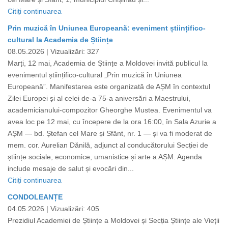
Citiți continuarea
Prin muzică în Uniunea Europeană: eveniment științifico-
cultural la Academia de Științe
08.05.2026 |
Vizualizări: 327
Marți, 12 mai, Academia de Științe a Moldovei invită publicul la
evenimentul științifico-cultural „Prin muzică în Uniunea
Europeană”. Manifestarea este organizată de AȘM în contextul
Zilei Europei și al celei de-a 75-a aniversări a Maestrului,
academicianului-compozitor Gheorghe Mustea. Evenimentul va
avea loc pe 12 mai, cu începere de la ora 16:00, în Sala Azurie a
AȘM — bd. Ștefan cel Mare și Sfânt, nr. 1 — și va fi moderat de
mem. cor. Aurelian Dănilă, adjunct al conducătorului Secției de
științe sociale, economice, umanistice și arte a AȘM. Agenda
include mesaje de salut și evocări din...
Citiți continuarea
CONDOLEANȚE
04.05.2026 |
Vizualizări: 405
Prezidiul Academiei de Științe a Moldovei și Secția Științe ale Vieții