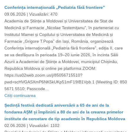
Conferința internațională „Pediatria fără frontiere”
09.06.2026 |
Vizualizări: 470
Academia de Științe a Moldovei și Universitatea de Stat de
Medicină și Farmacie „Nicolae Testemițanu”, în parteneriat cu
Institutul Mamei și Copilului și Universitatea de Medicină și
Farmacie „Grigore T.Popa” din Iași, România, organizează
Conferința internațională „Pediatria fără frontiere”, ediția II, care
se va desfășura în perioada 19–20 iunie 2026, în incinta Sălii
Azurii a Academiei de Științe a Moldovei, municipiul Chișinău,
Republica Moldova și online pe platforma ZOOM:
https://us02web.zoom.us/j/85056715510?
pwd=scHVGASXmP6NK5kUKp51mF19IB1Vpb.1 (Meeting ID: 850
5671 5510; Passcode...
Citiți continuarea
Ședință festivă dedicată aniversării a 65 de ani de la
fondarea AȘM și împlinirii a 80 de ani de la crearea primelor
institute de cercetare de tip academic în Republica Moldova
02.06.2026 |
Vizualizări: 1102