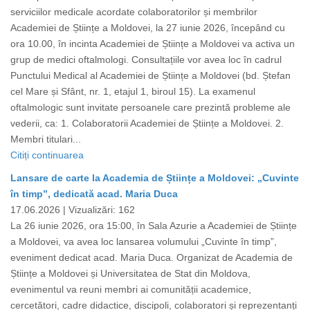
serviciilor medicale acordate colaboratorilor și membrilor
Academiei de Științe a Moldovei, la 27 iunie 2026, începând cu
ora 10.00, în incinta Academiei de Științe a Moldovei va activa un
grup de medici oftalmologi. Consultațiile vor avea loc în cadrul
Punctului Medical al Academiei de Științe a Moldovei (bd. Ștefan
cel Mare și Sfânt, nr. 1, etajul 1, biroul 15). La examenul
oftalmologic sunt invitate persoanele care prezintă probleme ale
vederii, ca: 1. Colaboratorii Academiei de Științe a Moldovei. 2.
Membri titulari...
Citiți continuarea
Lansare de carte la Academia de Științe a Moldovei: „Cuvinte
în timp”, dedicată acad. Maria Duca
17.06.2026 |
Vizualizări: 162
La 26 iunie 2026, ora 15:00, în Sala Azurie a Academiei de Științe
a Moldovei, va avea loc lansarea volumului „Cuvinte în timp”,
eveniment dedicat acad. Maria Duca. Organizat de Academia de
Științe a Moldovei și Universitatea de Stat din Moldova,
evenimentul va reuni membri ai comunității academice,
cercetători, cadre didactice, discipoli, colaboratori și reprezentanți