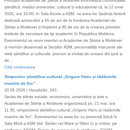
Prezidiul Academiei de Științe a Moldovei informează comunitatea
științifică, mediul universitar, cultural și educațional că, la 12 iunie
2026, ora 10:00, în Sala Azurie a AȘM, va avea loc Ședința festivă
dedicată aniversării a 65 de ani de la fondarea Academiei de
Științe a Moldovei și împlinirii a 80 de ani de la crearea primelor
institute de cercetare de tip academic în Republica Moldova.
Evenimentul va reuni membri ai Academiei de Științe a Moldovei
și membri desemnați ai Secțiilor AȘM, personalități marcante ale
vieții științifice și culturale, precum și invitați de onoare din țară și
de...
Citiți continuarea
Simpozion științifico-cultural „Grigore Vieru și rădăcinile
noastre de foc”
20.05.2026 |
Vizualizări: 243
Secția de științe sociale, economice, umanistice și arte a
Academiei de Științe a Moldovei organizează joi, 21 mai, ora
11.30, simpozionul științifico-cultural „Grigore Vieru și rădăcinile
noastre de foc”. Evenimentul va avea loc cu prezență fizică în
Sala Mică a AȘM (bd. Ștefan cel Mare și Sfânt 1) și online, pe