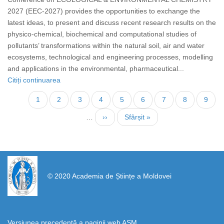
2027 (EEC-2027) provides the opportunities to exchange the
latest ideas, to present and discuss recent research results on the
physico-chemical, biochemical and computational studies of
pollutants’ transformations within the natural soil, air and water
ecosystems, technological and engineering processes, modelling
and applications in the environmental, pharmaceutical...
Citiți continuarea
Pagina
1
Page
2
Page
3
Page
4
Page
5
Page
6
Page
7
Page
8
Page
9
curentă
…
Pagina
››
Ultima
Sfârșit »
următoare
pagină
https://propletenie.ru/
© 2020 Academia de Științe a Moldovei
Versiunea precedentă a paginii web AȘM