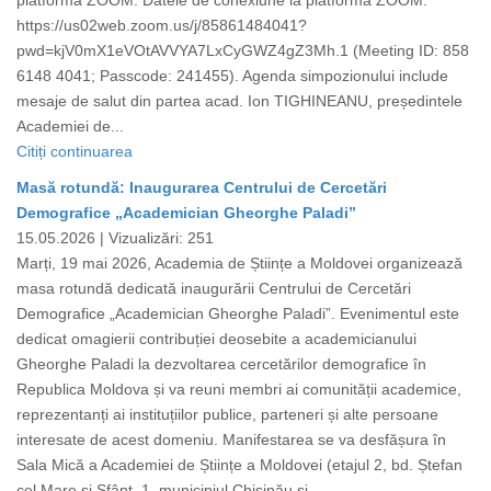
platforma ZOOM. Datele de conexiune la platforma ZOOM:
https://us02web.zoom.us/j/85861484041?
pwd=kjV0mX1eVOtAVVYA7LxCyGWZ4gZ3Mh.1 (Meeting ID: 858
6148 4041; Passcode: 241455). Agenda simpozionului include
mesaje de salut din partea acad. Ion TIGHINEANU, președintele
Academiei de...
Citiți continuarea
Masă rotundă: Inaugurarea Centrului de Cercetări
Demografice „Academician Gheorghe Paladi”
15.05.2026 |
Vizualizări: 251
Marți, 19 mai 2026, Academia de Științe a Moldovei organizează
masa rotundă dedicată inaugurării Centrului de Cercetări
Demografice „Academician Gheorghe Paladi”. Evenimentul este
dedicat omagierii contribuției deosebite a academicianului
Gheorghe Paladi la dezvoltarea cercetărilor demografice în
Republica Moldova și va reuni membri ai comunității academice,
reprezentanți ai instituțiilor publice, parteneri și alte persoane
interesate de acest domeniu. Manifestarea se va desfășura în
Sala Mică a Academiei de Științe a Moldovei (etajul 2, bd. Ștefan
cel Mare și Sfânt, 1, municipiul Chișinău și...