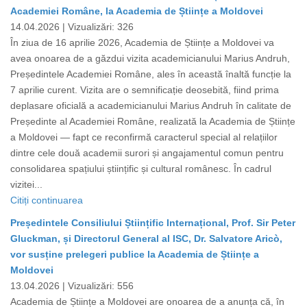
Academiei Române, la Academia de Științe a Moldovei
14.04.2026 |
Vizualizări: 326
În ziua de 16 aprilie 2026, Academia de Științe a Moldovei va
avea onoarea de a găzdui vizita academicianului Marius Andruh,
Președintele Academiei Române, ales în această înaltă funcție la
7 aprilie curent. Vizita are o semnificație deosebită, fiind prima
deplasare oficială a academicianului Marius Andruh în calitate de
Președinte al Academiei Române, realizată la Academia de Științe
a Moldovei — fapt ce reconfirmă caracterul special al relațiilor
dintre cele două academii surori și angajamentul comun pentru
consolidarea spațiului științific și cultural românesc. În cadrul
vizitei...
Citiți continuarea
Președintele Consiliului Științific Internațional, Prof. Sir Peter
Gluckman, și Directorul General al ISC, Dr. Salvatore Aricò,
vor susține prelegeri publice la Academia de Științe a
Moldovei
13.04.2026 |
Vizualizări: 556
Academia de Științe a Moldovei are onoarea de a anunța că, în