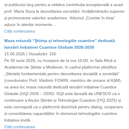
ai publicului larg pentru a celebra contribuția excepțională a acad.
prof. Maria Duca la dezvoltarea cercetării, învățământului superior
și promovarea valorilor academice. Volumul „Cuvinte în timp”
aduce în atenție momente...
Citiți continuarea
Masa rotundă “Știința și tehnologiile cuantice” dedicată
lansării Inițiativei Cuantice Globale 2026-2030
15.06.2026 |
Vizualizări: 150
Pe 30 iunie 2026, cu începere de la ora 10:00, în Sala Mică a
Academiei de Științe a Moldovei, în cadrul platformei științifice
„Științele fundamentale pentru dezvoltarea durabilă a societății”
(coordonator Prof. Vladimir FOMIN, membru de onoare al AȘM),
va avea loc masa rotundă dedicată lansării Inițiativei Cuantice
Globale (GQI 2026 – 2030). GQI este lansată de UNESCO ca o
continuare a Anului Științei și Tehnologiei Cuantice (IYQ 2025) și
este concepută ca o platformă deschisă pentru dialog, cooperare
și consolidarea capacităților în domeniul tehnologiilor cuantice.
Inițiativa invită...
Citiți continuarea