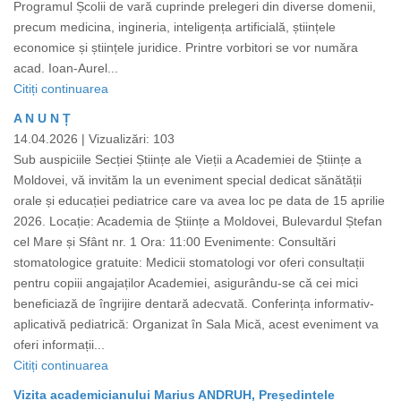
Programul Școlii de vară cuprinde prelegeri din diverse domenii,
precum medicina, ingineria, inteligența artificială, științele
economice și științele juridice. Printre vorbitori se vor număra
acad. Ioan-Aurel...
Citiți continuarea
A N U N Ț
14.04.2026 |
Vizualizări: 103
Sub auspiciile Secției Științe ale Vieții a Academiei de Științe a
Moldovei, vă invităm la un eveniment special dedicat sănătății
orale și educației pediatrice care va avea loc pe data de 15 aprilie
2026. Locație: Academia de Științe a Moldovei, Bulevardul Ștefan
cel Mare și Sfânt nr. 1 Ora: 11:00 Evenimente: Consultări
stomatologice gratuite: Medicii stomatologi vor oferi consultații
pentru copiii angajaților Academiei, asigurându-se că cei mici
beneficiază de îngrijire dentară adecvată. Conferința informativ-
aplicativă pediatrică: Organizat în Sala Mică, acest eveniment va
oferi informații...
Citiți continuarea
Vizita academicianului Marius ANDRUH, Președintele