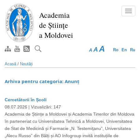
Mergi
la
Toggl
Academia
conţinutul
navig
de Științe
principal
a Moldovei
A
A
A
Ro
En
Ru
Acasă
/
Noutăți
Arhiva pentru categoria: Anunț
Cercetătorii în Școli
Paginare
08.07.2026 |
Vizualizări: 147
Academia de Științe a Moldovei și Academia Tinerilor din Moldova
în parteneriat cu Universitatea Tehnică a Moldovei, Universitatea
de Stat de Medicină și Farmacie „N. Testemițanu”, Universitatea
„Alecu Russo” din Bălți și AO Infogroup invită instituțiile de