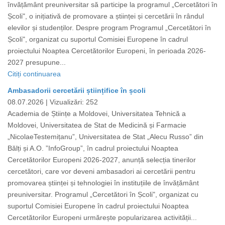
învățământ preuniversitar să participe la programul „Cercetători în
Școli", o inițiativă de promovare a științei și cercetării în rândul
elevilor și studenților. Despre program Programul „Cercetători în
Școli", organizat cu suportul Comisiei Europene în cadrul
proiectului Noaptea Cercetătorilor Europeni, în perioada 2026-
2027 presupune...
Citiți continuarea
Ambasadorii cercetării științifice în școli
08.07.2026 |
Vizualizări: 252
Academia de Științe a Moldovei, Universitatea Tehnică a
Moldovei, Universitatea de Stat de Medicină și Farmacie
„NicolaeTestemițanu”, Universitatea de Stat „Alecu Russo” din
Bălți și A.O. ”InfoGroup”, în cadrul proiectului Noaptea
Cercetătorilor Europeni 2026-2027, anunță selecția tinerilor
cercetători, care vor deveni ambasadori ai cercetării pentru
promovarea științei și tehnologiei în instituțiile de învățământ
preuniversitar. Programul „Cercetători în Școli", organizat cu
suportul Comisiei Europene în cadrul proiectului Noaptea
Cercetătorilor Europeni urmărește popularizarea activității...