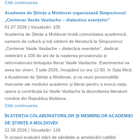
Citiți continuarea
Academia de Științe a Moldovei organizează Simpozionul
„Centenar Vasile Vasilache – dialectica esențelor”
01.07.2026 |
Vizualizări: 105
Academia de Științe a Moldovei invită comunitatea academică,
oamenii de cultură și toți iubitorii de literatură la Simpozionul
„Centenar Vasile Vasilache – dialectica esențelor”, dedicat
celebrării a 100 de ani de la nașterea prozatorului și
reformatorului limbajului literar Vasile Vasilache. Evenimentul va
avea loc vineri, 3 iulie 2026, începând cu ora 12:00, în Sala Mică
a Academiei de Științe a Moldovei, și va reuni personalități
marcante ale mediului academic și literar pentru a evoca viața,
opera și contribuția lui Vasile Vasilache la dezvoltarea literaturii
române din Republica Moldova...
Citiți continuarea
ÎN ATENȚIA COLABORATORILOR ȘI MEMBRILOR ACADEMIEI
DE ȘTIINȚE A MOLDOVEI!
22.06.2026 |
Vizualizări: 126
În scopul evaluării stării de sănătate și ameliorării calității