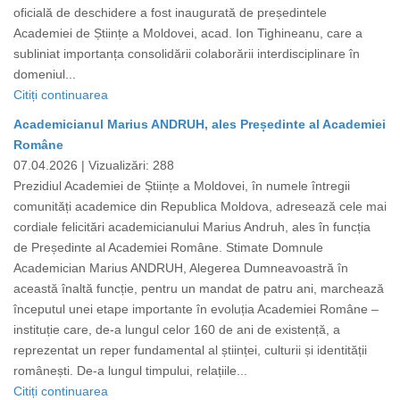
oficială de deschidere a fost inaugurată de președintele
Academiei de Științe a Moldovei, acad. Ion Tighineanu, care a
subliniat importanța consolidării colaborării interdisciplinare în
domeniul...
Citiți continuarea
Academicianul Marius ANDRUH, ales Președinte al Academiei
Române
07.04.2026 |
Vizualizări: 288
Prezidiul Academiei de Științe a Moldovei, în numele întregii
comunități academice din Republica Moldova, adresează cele mai
cordiale felicitări academicianului Marius Andruh, ales în funcția
de Președinte al Academiei Române. Stimate Domnule
Academician Marius ANDRUH, Alegerea Dumneavoastră în
această înaltă funcție, pentru un mandat de patru ani, marchează
începutul unei etape importante în evoluția Academiei Române –
instituție care, de-a lungul celor 160 de ani de existență, a
reprezentat un reper fundamental al științei, culturii și identității
românești. De-a lungul timpului, relațiile...
Citiți continuarea