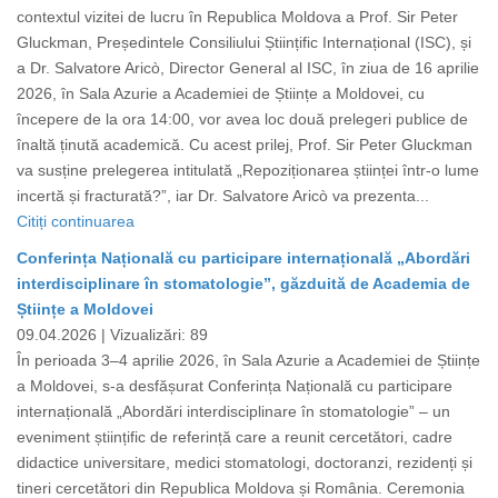
contextul vizitei de lucru în Republica Moldova a Prof. Sir Peter
Gluckman, Președintele Consiliului Științific Internațional (ISC), și
a Dr. Salvatore Aricò, Director General al ISC, în ziua de 16 aprilie
2026, în Sala Azurie a Academiei de Științe a Moldovei, cu
începere de la ora 14:00, vor avea loc două prelegeri publice de
înaltă ținută academică. Cu acest prilej, Prof. Sir Peter Gluckman
va susține prelegerea intitulată „Repoziționarea științei într-o lume
incertă și fracturată?”, iar Dr. Salvatore Aricò va prezenta...
Citiți continuarea
Conferința Națională cu participare internațională „Abordări
interdisciplinare în stomatologie”, găzduită de Academia de
Științe a Moldovei
09.04.2026 |
Vizualizări: 89
În perioada 3–4 aprilie 2026, în Sala Azurie a Academiei de Științe
a Moldovei, s-a desfășurat Conferința Națională cu participare
internațională „Abordări interdisciplinare în stomatologie” – un
eveniment științific de referință care a reunit cercetători, cadre
didactice universitare, medici stomatologi, doctoranzi, rezidenți și
tineri cercetători din Republica Moldova și România. Ceremonia