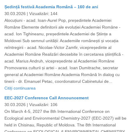
Ședință festivă Academia Română – 160 de ani
30.03.2026 |
Vizualizări: 144
Alocuțiuni - acad. Ioan-Aurel Pop, președintele Academiei
Române Elemente definitorii ale evoluției Academiei Române -
acad. Ion Tighineanu, președintele Academiei de Științe a
Moldovei Sub semnul unității: Academiile românești și vocația
reîntregirii - acad. Nicolae-Victor Zamfir, vicepreședinte al
Academiei Române Realizări deosebite în cercetarea științifică -
acad. Marius Andruh, vicepreședinte al Academiei Române
Promovarea culturii și artei - acad. Ioan Dumitrache, secretar
general al Academiei Române Academia Română în dialog cu
tinerii - dr. Emanuel Petac, coordonatorul Cabinetului de...
Citiți continuarea
EEC-2027 Conference Call Announcement
30.03.2026 |
Vizualizări: 106
On March 4-5, 2027 the 8th International Conference on
Ecological and Environmental Chemistry-2027 (EEC-2027) will be
held in Chisinau, Republic of Moldova. The 8th International
Conference on ECOLOGICAL & ENVIRONMENTAL CHEMISTRY