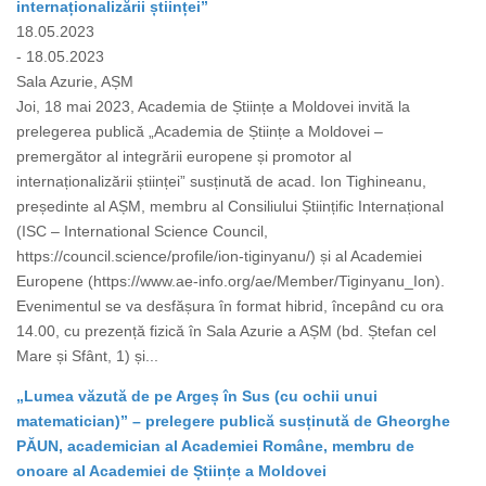
internaționalizării științei”
18.05.2023
- 18.05.2023
Sala Azurie, AȘM
Joi, 18 mai 2023, Academia de Științe a Moldovei invită la
prelegerea publică „Academia de Științe a Moldovei –
premergător al integrării europene și promotor al
internaționalizării științei” susținută de acad. Ion Tighineanu,
președinte al AȘM, membru al Consiliului Științific Internațional
(ISC – International Science Council,
https://council.science/profile/ion-tiginyanu/) și al Academiei
Europene (https://www.ae-info.org/ae/Member/Tiginyanu_Ion).
Evenimentul se va desfășura în format hibrid, începând cu ora
14.00, cu prezență fizică în Sala Azurie a AȘM (bd. Ștefan cel
Mare și Sfânt, 1) și...
„Lumea văzută de pe Argeș în Sus (cu ochii unui
matematician)” – prelegere publică susținută de Gheorghe
PĂUN, academician al Academiei Române, membru de
onoare al Academiei de Științe a Moldovei