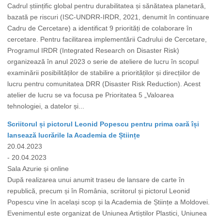
Cadrul științific global pentru durabilitatea și sănătatea planetară,
bazată pe riscuri (ISC-UNDRR-IRDR, 2021, denumit în continuare
Cadru de Cercetare) a identificat 9 priorități de colaborare în
cercetare. Pentru facilitarea implementării Cadrului de Cercetare,
Programul IRDR (Integrated Research on Disaster Risk)
organizează în anul 2023 o serie de ateliere de lucru în scopul
examinării posibilităților de stabilire a priorităților și direcțiilor de
lucru pentru comunitatea DRR (Disaster Risk Reduction). Acest
atelier de lucru se va focusa pe Prioritatea 5 „Valoarea
tehnologiei, a datelor și...
Scriitorul și pictorul Leonid Popescu pentru prima oară își
lansează lucrările la Academia de Științe
20.04.2023
- 20.04.2023
Sala Azurie și online
După realizarea unui anumit traseu de lansare de carte în
republică, precum și în România, scriitorul și pictorul Leonid
Popescu vine în același scop și la Academia de Științe a Moldovei.
Evenimentul este organizat de Uniunea Artiștilor Plastici, Uniunea