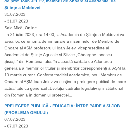
de prof. Ioan JELEV, membru de onoare al Academiei de
Științe a Moldovei
31.07.2023
- 31.07.2023
Sala Mică, Online
La 31 iulie 2023, ora 14.00, la Academia de Științe a Moldovei va
avea loc ceremonia de înmânare a însemnelor de Membru de
Onoare al AȘM profesorului Ioan Jelev, vicepreședinte al
Academiei de Științe Agricole și Silvice „Gheorghe Ionescu-
Șișești” din România, ales în această calitate de Adunarea
generală a membrilor titular și membrilor corespondenți ai AȘM la
10 martie curent. Conform tradiției academice, noul Membru de
Onoare al AȘM Ioan Jelev va susține o prelegere publică de mare
actualitate cu genericul „Evoluția cadrului legislativ și instituțional
din România în domeniul protecției...
PRELEGERE PUBLICĂ - EDUCAȚIA: ÎNTRE PAIDEIA ȘI JOB
(PROBLEMA OMULUI)
07.07.2023
- 07.07.2023