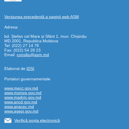
Versiunea precedentă a paginii web AȘM
Adresa:
bd. Ștefan cel Mare și Sfânt 1, mun. Chișinău
MD 2001, Republica Moldova
Tel: (022) 27 14 78
Fax: (022) 54 28 23
Email:
consiliu@asm.md
Elaborat de
IDSI
Portaluri guvernamentale
www.mecc.gov.md
www.msmps.gov.md
www.madrm.gov.md
www.ancd.gov.md
www.anacec.md
www.agepi.gov.md
Verifică poșta electronică