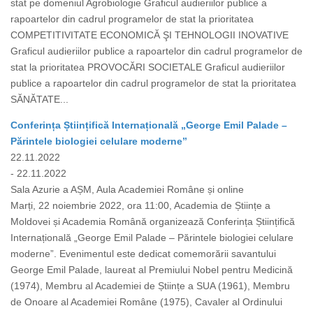
stat pe domeniul Agrobiologie Graficul audieriilor publice a
rapoartelor din cadrul programelor de stat la prioritatea
COMPETITIVITATE ECONOMICĂ ŞI TEHNOLOGII INOVATIVE
Graficul audieriilor publice a rapoartelor din cadrul programelor de
stat la prioritatea PROVOCĂRI SOCIETALE Graficul audieriilor
publice a rapoartelor din cadrul programelor de stat la prioritatea
SĂNĂTATE...
Conferința Științifică Internațională „George Emil Palade –
Părintele biologiei celulare moderne”
22.11.2022
- 22.11.2022
Sala Azurie a AȘM, Aula Academiei Române și online
Marți, 22 noiembrie 2022, ora 11:00, Academia de Științe a
Moldovei și Academia Română organizează Conferința Științifică
Internațională „George Emil Palade – Părintele biologiei celulare
moderne”. Evenimentul este dedicat comemorării savantului
George Emil Palade, laureat al Premiului Nobel pentru Medicină
(1974), Membru al Academiei de Științe a SUA (1961), Membru
de Onoare al Academiei Române (1975), Cavaler al Ordinului