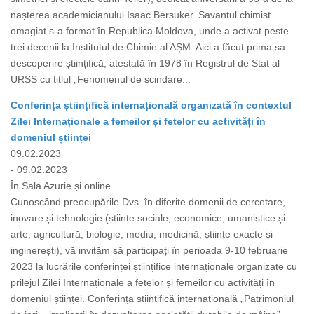
nașterea academicianului Isaac Bersuker. Savantul chimist
omagiat s-a format în Republica Moldova, unde a activat peste
trei decenii la Institutul de Chimie al AȘM. Aici a făcut prima sa
descoperire științifică, atestată în 1978 în Registrul de Stat al
URSS cu titlul „Fenomenul de scindare...
Conferința științifică internațională organizată în contextul
Zilei Internaționale a femeilor și fetelor cu activități în
domeniul științei
09.02.2023
- 09.02.2023
În Sala Azurie și online
Cunoscând preocupările Dvs. în diferite domenii de cercetare,
inovare și tehnologie (științe sociale, economice, umanistice și
arte; agricultură, biologie, mediu; medicină; științe exacte și
inginerești), vă invităm să participați în perioada 9-10 februarie
2023 la lucrările conferinței științifice internaționale organizate cu
prilejul Zilei Internaționale a fetelor și femeilor cu activități în
domeniul științei. Conferința științifică internațională „Patrimoniul