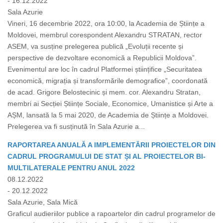
- 16.12.2022
Sala Azurie
Vineri, 16 decembrie 2022, ora 10:00, la Academia de Științe a
Moldovei, membrul corespondent Alexandru STRATAN, rector
ASEM, va susține prelegerea publică „Evoluții recente și
perspective de dezvoltare economică a Republicii Moldova”.
Evenimentul are loc în cadrul Platformei științifice „Securitatea
economică, migrația și transformările demografice”, coordonată
de acad. Grigore Belostecinic și mem. cor. Alexandru Stratan,
membri ai Secției Științe Sociale, Economice, Umanistice și Arte a
AȘM, lansată la 5 mai 2020, de Academia de Științe a Moldovei.
Prelegerea va fi susținută în Sala Azurie a...
RAPORTAREA ANUALĂ A IMPLEMENTĂRII PROIECTELOR DIN
CADRUL PROGRAMULUI DE STAT ȘI AL PROIECTELOR BI-
MULTILATERALE PENTRU ANUL 2022
08.12.2022
- 20.12.2022
Sala Azurie, Sala Mică
Graficul audieriilor publice a rapoartelor din cadrul programelor de