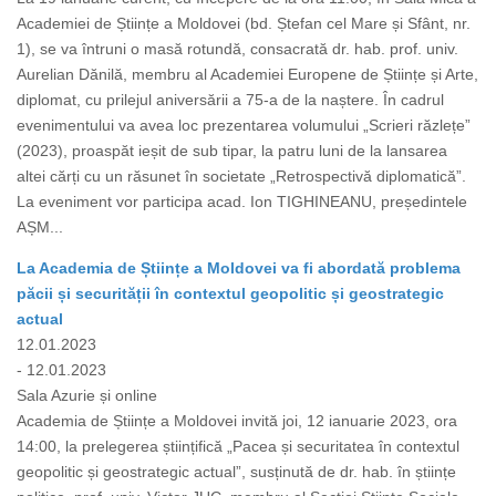
Academiei de Științe a Moldovei (bd. Ștefan cel Mare și Sfânt, nr.
1), se va întruni o masă rotundă, consacrată dr. hab. prof. univ.
Aurelian Dănilă, membru al Academiei Europene de Științe și Arte,
diplomat, cu prilejul aniversării a 75-a de la naștere. În cadrul
evenimentului va avea loc prezentarea volumului „Scrieri răzlețe”
(2023), proaspăt ieșit de sub tipar, la patru luni de la lansarea
altei cărți cu un răsunet în societate „Retrospectivă diplomatică”.
La eveniment vor participa acad. Ion TIGHINEANU, președintele
AȘM...
La Academia de Științe a Moldovei va fi abordată problema
păcii și securității în contextul geopolitic și geostrategic
actual
12.01.2023
- 12.01.2023
Sala Azurie și online
Academia de Științe a Moldovei invită joi, 12 ianuarie 2023, ora
14:00, la prelegerea științifică „Pacea și securitatea în contextul
geopolitic și geostrategic actual”, susținută de dr. hab. în științe