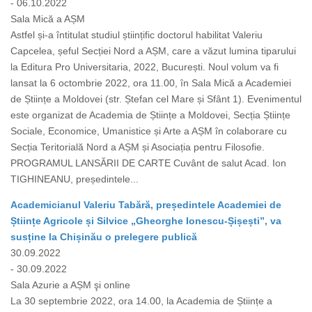
- 06.10.2022
Sala Mică a AȘM
Astfel și-a întitulat studiul științific doctorul habilitat Valeriu
Capcelea, șeful Secției Nord a AȘM, care a văzut lumina tiparului
la Editura Pro Universitaria, 2022, București. Noul volum va fi
lansat la 6 octombrie 2022, ora 11.00, în Sala Mică a Academiei
de Științe a Moldovei (str. Ștefan cel Mare și Sfânt 1). Evenimentul
este organizat de Academia de Științe a Moldovei, Secția Științe
Sociale, Economice, Umanistice și Arte a AȘM în colaborare cu
Secția Teritorială Nord a AȘM și Asociația pentru Filosofie.
PROGRAMUL LANSĂRII DE CARTE Cuvânt de salut Acad. Ion
TIGHINEANU, președintele...
Academicianul Valeriu Tabără, președintele Academiei de
Științe Agricole și Silvice „Gheorghe Ionescu-Șișești”, va
susține la Chișinău o prelegere publică
30.09.2022
- 30.09.2022
Sala Azurie a AȘM şi online
La 30 septembrie 2022, ora 14.00, la Academia de Științe a