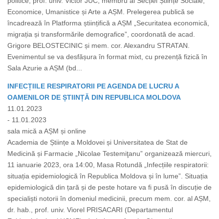
politice, prof. univ. Victor JUC, membru al Secției Științe Sociale,
Economice, Umanistice și Arte a AȘM. Prelegerea publică se
încadrează în Platforma științifică a AȘM „Securitatea economică,
migrația și transformările demografice”, coordonată de acad.
Grigore BELOSTECINIC și mem. cor. Alexandru STRATAN.
Evenimentul se va desfășura în format mixt, cu prezență fizică în
Sala Azurie a AȘM (bd...
INFECȚIILE RESPIRATORII PE AGENDA DE LUCRU A
OAMENILOR DE ȘTIINȚĂ DIN REPUBLICA MOLDOVA
11.01.2023
- 11.01.2023
sala mică a AȘM și online
Academia de Științe a Moldovei și Universitatea de Stat de
Medicină și Farmacie „Nicolae Testemiţanu” organizează miercuri,
11 ianuarie 2023, ora 14:00, Masa Rotundă „Infecțiile respiratorii:
situația epidemiologică în Republica Moldova și în lume”. Situația
epidemiologică din țară și de peste hotare va fi pusă în discuție de
specialiști notorii în domeniul medicinii, precum mem. cor. al AȘM,
dr. hab., prof. univ. Viorel PRISACARI (Departamentul