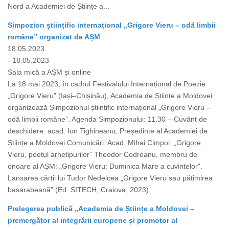
Nord a Academiei de Științe a...
Simpozion științific internațional „Grigore Vieru – odă limbii
române” organizat de AȘM
18.05.2023
- 18.05.2023
Sala mică a AȘM și online
La 18 mai 2023, în cadrul Festivalului Internațional de Poezie
„Grigore Vieru” (Iași–Chișinău), Academia de Științe a Moldovei
organizează Simpozionul științific internațional „Grigore Vieru –
odă limbii române”. Agenda Simpozionului: 11.30 – Cuvânt de
deschidere: acad. Ion Tighineanu, Președinte al Academiei de
Științe a Moldovei Comunicări: Acad. Mihai Cimpoi: „Grigore
Vieru, poetul arhetipurilor” Theodor Codreanu, membru de
onoare al AȘM: „Grigore Vieru: Duminica Mare a cuvintelor”.
Lansarea cărții lui Tudor Nedelcea „Grigore Vieru sau pătimirea
basarabeană” (Ed. SITECH, Craiova, 2023)...
Prelegerea publică „Academia de Științe a Moldovei –
premergător al integrării europene și promotor al