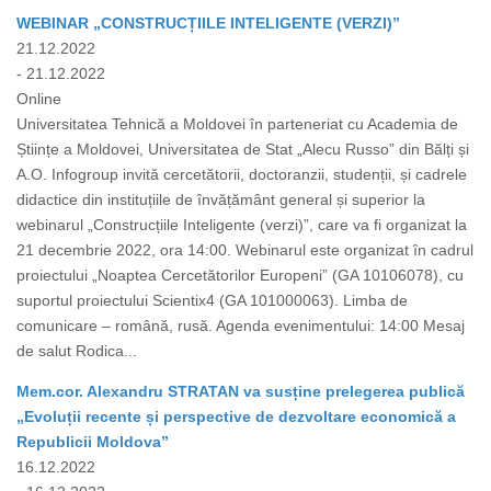
WEBINAR „CONSTRUCȚIILE INTELIGENTE (VERZI)”
21.12.2022
- 21.12.2022
Online
Universitatea Tehnică a Moldovei în parteneriat cu Academia de
Științe a Moldovei, Universitatea de Stat „Alecu Russo” din Bălți și
A.O. Infogroup invită cercetătorii, doctoranzii, studenții, și cadrele
didactice din instituțiile de învățământ general și superior la
webinarul „Construcțiile Inteligente (verzi)”, care va fi organizat la
21 decembrie 2022, ora 14:00. Webinarul este organizat în cadrul
proiectului „Noaptea Cercetătorilor Europeni” (GA 10106078), cu
suportul proiectului Scientix4 (GA 101000063). Limba de
comunicare – română, rusă. Agenda evenimentului: 14:00 Mesaj
de salut Rodica...
Mem.cor. Alexandru STRATAN va susține prelegerea publică
„Evoluții recente și perspective de dezvoltare economică a
Republicii Moldova”
16.12.2022