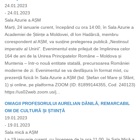
24.01.2023
- 24.01.2023
Sala Azurie a AȘM
Marți, 24 ianuarie curent, începând cu ora 14:00, în Sala Azurie a
Academiei de Științe a Moldovei, dl Ion Hadârcă, membru
corespondent al AȘM, va susține prelegerea publică „Nestinsul
imperativ al Unirii”. Evenimentul este prilejuit de împlinirea celor
164 de ani de la Unirea Principatelor Române – Moldova și
Muntenia – într-o nouă entitate statală, precursoarea României
moderne de zi. Evenimentul se va desfășura în format mixt, cu
prezență fizică în Sala Azurie a AȘM (bd. Ștefan cel Mare și Sfânt,
1) și online, pe platforma ZOOM (ID: 81899144355, Cod: 240123)
https://us02web.zoom.us/j...
OMAGII PROFESORULUI AURELIAN DĂNILĂ, REMARCABIL
OM DE CULTURĂ ȘI ȘTIINȚĂ
19.01.2023
- 19.01.2023
Sala mică a AȘM
La 19 ianuarie curent, cu începere de la ora 11.00, în Sala Mică a