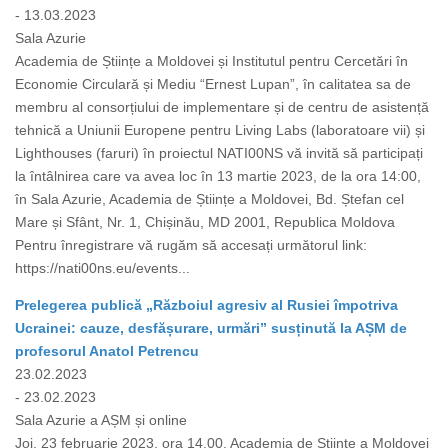
- 13.03.2023
Sala Azurie
Academia de Științe a Moldovei și Institutul pentru Cercetări în
Economie Circulară și Mediu “Ernest Lupan”, în calitatea sa de
membru al consorțiului de implementare și de centru de asistență
tehnică a Uniunii Europene pentru Living Labs (laboratoare vii) și
Lighthouses (faruri) în proiectul NATI00NS vă invită să participați
la întâlnirea care va avea loc în 13 martie 2023, de la ora 14:00,
în Sala Azurie, Academia de Științe a Moldovei, Bd. Ștefan cel
Mare și Sfânt, Nr. 1, Chișinău, MD 2001, Republica Moldova
Pentru înregistrare vă rugăm să accesați următorul link:
https://nati00ns.eu/events...
Prelegerea publică „Războiul agresiv al Rusiei împotriva
Ucrainei: cauze, desfășurare, urmări” susținută la AȘM de
profesorul Anatol Petrencu
23.02.2023
- 23.02.2023
Sala Azurie a AȘM și online
Joi, 23 februarie 2023, ora 14.00, Academia de Științe a Moldovei