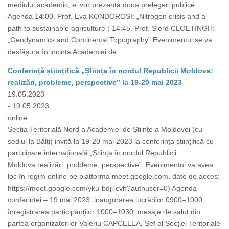
mediului academic, ei vor prezenta două prelegeri publice.
Agenda 14:00. Prof. Eva KONDOROSI: „Nitrogen crisis and a
path to sustainable agriculture”; 14:45. Prof. Sierd CLOETINGH:
„Geodynamics and Continental Topography” Evenimentul se va
desfășura în incinta Academiei de...
Conferință științifică „Știința în nordul Republicii Moldova:
realizări, probleme, perspective” la 19-20 mai 2023
19.05.2023
- 19.05.2023
online
Secția Teritorială Nord a Academiei de Științe a Moldovei (cu
sediul la Bălți) invită la 19-20 mai 2023 la conferința științifică cu
participare internațională „Știința în nordul Republicii
Moldova:realizări, probleme, perspective”. Evenimentul va avea
loc în regim online pe platforma meet.google.com, date de acces:
https://meet.google.com/yku-bdji-cvh?authuser=0) Agenda
conferinței – 19 mai 2023: inaugurarea lucrărilor 0900–1000:
înregistrarea participanţilor 1000–1030: mesaje de salut din
partea organizatorilor Valeriu CAPCELEA, Șef al Secției Teritoriale