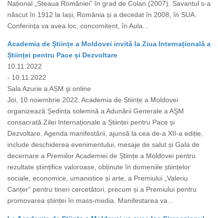
Național „Steaua României” în grad de Colan (2007). Savantul s-a
născut în 1912 la Iași, România și a decedat în 2008, în SUA.
Conferința va avea loc, concomitent, în Aula...
Academia de Științe a Moldovei invită la Ziua Internațională a
Științei pentru Pace și Dezvoltare
10.11.2022
- 10.11.2022
Sala Azurie a AȘM şi online
Joi, 10 noiembrie 2022, Academia de Științe a Moldovei
organizează Ședința solemnă a Adunării Generale a AŞM
consacrată Zilei Internaționale a Științei pentru Pace și
Dezvoltare. Agenda manifestării, ajunsă la cea de-a XII-a ediție,
include deschiderea evenimentului, mesaje de salut și Gala de
decernare a Premiilor Academiei de Științe a Moldovei pentru
rezultate științifice valoroase, obținute în domeniile științelor
sociale, economice, umanistice și arte, a Premiului „Valeriu
Canțer” pentru tineri cercetători, precum și a Premiului pentru
promovarea științei în mass-media. Manifestarea va...