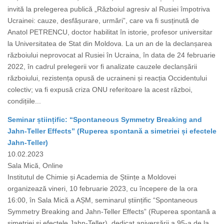
invită la prelegerea publică „Războiul agresiv al Rusiei împotriva
Ucrainei: cauze, desfășurare, urmări”, care va fi susținută de
Anatol PETRENCU, doctor habilitat în istorie, profesor universitar
la Universitatea de Stat din Moldova. La un an de la declanșarea
războiului neprovocat al Rusiei în Ucraina, în data de 24 februarie
2022, în cadrul prelegerii vor fi analizate cauzele declanșării
războiului, rezistența opusă de ucraineni și reacția Occidentului
colectiv; va fi expusă criza ONU referitoare la acest război,
condițiile...
Seminar științific: “Spontaneous Symmetry Breaking and
Jahn-Teller Effects” (Ruperea spontană a simetriei și efectele
Jahn-Teller)
10.02.2023
Sala Mică, Online
Institutul de Chimie și Academia de Științe a Moldovei
organizează vineri, 10 februarie 2023, cu începere de la ora
16:00, în Sala Mică a AȘM, seminarul științific “Spontaneous
Symmetry Breaking and Jahn-Teller Effects” (Ruperea spontană a
simetriei și efectele Jahn-Teller), dedicat aniversării a 95-a de la