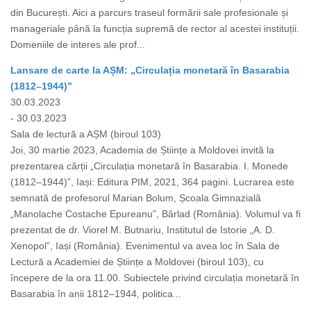
din București. Aici a parcurs traseul formării sale profesionale și
manageriale până la funcția supremă de rector al acestei instituții.
Domeniile de interes ale prof...
Lansare de carte la AȘM: „Circulația monetară în Basarabia
(1812–1944)”
30.03.2023
- 30.03.2023
Sala de lectură a AȘM (biroul 103)
Joi, 30 martie 2023, Academia de Științe a Moldovei invită la
prezentarea cărții „Circulația monetară în Basarabia. I. Monede
(1812–1944)”, Iași: Editura PIM, 2021, 364 pagini. Lucrarea este
semnată de profesorul Marian Bolum, Școala Gimnazială
„Manolache Costache Epureanu”, Bârlad (România). Volumul va fi
prezentat de dr. Viorel M. Butnariu, Institutul de Istorie „A. D.
Xenopol”, Iași (România). Evenimentul va avea loc în Sala de
Lectură a Academiei de Științe a Moldovei (biroul 103), cu
începere de la ora 11.00. Subiectele privind circulația monetară în
Basarabia în anii 1812–1944, politica...