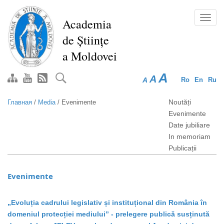
Перейти
к
Toggl
Academia
основному
navig
de Științe
содержанию
a Moldovei
A
A
A
Ro
En
Ru
Noutăți
Главная
/
Media
/
Evenimente
Evenimente
Date jubiliare
In memoriam
Publicații
Evenimente
„Evoluția cadrului legislativ și instituțional din România în
domeniul protecției mediului” - prelegere publică susținută