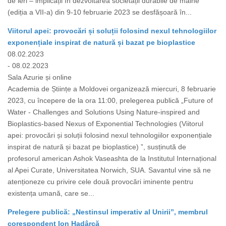
de ieri – implicații în dezvoltarea societății durabile de mâine”
(ediția a VII-a) din 9-10 februarie 2023 se desfășoară în...
Viitorul apei: provocări și soluții folosind nexul tehnologiilor
exponențiale inspirat de natură și bazat pe bioplastice
08.02.2023
- 08.02.2023
Sala Azurie și online
Academia de Științe a Moldovei organizează miercuri, 8 februarie
2023, cu începere de la ora 11:00, prelegerea publică „Future of
Water - Challenges and Solutions Using Nature-inspired and
Bioplastics-based Nexus of Exponential Technologies (Viitorul
apei: provocări și soluții folosind nexul tehnologiilor exponențiale
inspirat de natură și bazat pe bioplastice) ”, susținută de
profesorul american Ashok Vaseashta de la Institutul Internațional
al Apei Curate, Universitatea Norwich, SUA. Savantul vine să ne
atenționeze cu privire cele două provocări iminente pentru
existența umană, care se...
Prelegere publică: „Nestinsul imperativ al Unirii”, membrul
corespondent Ion Hadârcă