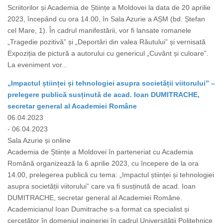
Scriitorilor și Academia de Științe a Moldovei la data de 20 aprilie
2023, începând cu ora 14.00, în Sala Azurie a AȘM (bd. Ștefan
cel Mare, 1). În cadrul manifestării, vor fi lansate romanele
„Tragedie pozitivă” și „Deportări din valea Răutului” și vernisată
Expoziția de pictură a autorului cu genericul „Cuvânt și culoare”.
La eveniment vor...
„Impactul științei și tehnologiei asupra societății viitorului” –
prelegere publică susținută de acad. Ioan DUMITRACHE,
secretar general al Academiei Române
06.04.2023
- 06.04.2023
Sala Azurie și online
Academia de Științe a Moldovei în parteneriat cu Academia
Română organizează la 6 aprilie 2023, cu începere de la ora
14.00, prelegerea publică cu tema: „Impactul științei și tehnologiei
asupra societății viitorului” care va fi susținută de acad. Ioan
DUMITRACHE, secretar general al Academiei Române.
Academicianul Ioan Dumitrache s-a format ca specialist și
cercetător în domeniul ingineriei în cadrul Universității Politehnice