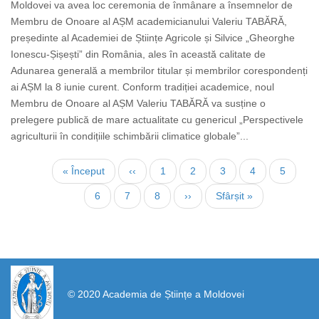
Moldovei va avea loc ceremonia de înmânare a însemnelor de
Membru de Onoare al AȘM academicianului Valeriu TABĂRĂ,
președinte al Academiei de Științe Agricole și Silvice „Gheorghe
Ionescu-Șișești” din România, ales în această calitate de
Adunarea generală a membrilor titular și membrilor corespondenți
ai AȘM la 8 iunie curent. Conform tradiției academice, noul
Membru de Onoare al AȘM Valeriu TABĂRĂ va susține o
prelegere publică de mare actualitate cu genericul „Perspectivele
agriculturii în condițiile schimbării climatice globale”...
Нумерация
Первая
« Început
←
‹‹
Страница
1
Страница
2
Страница
3
Текущая
4
Страни
5
страниц
страница
страница
Страница
6
Страница
7
Страница
8
Следующая
››
Последняя
Sfârșit »
страница
страница
https://propletenie.ru/
© 2020 Academia de Științe a Moldovei