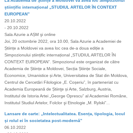
La Academia de Științe a Moldovei va avea loc Simpozionul
științific internațional „STUDIUL ARTELOR ÎN CONTEXT
EUROPEAN”
20.10.2022
- 20.10.2022
Sala Azurie a AȘM şi online
Joi, 20 octombrie 2022, ora 10.00, Sala Azurie a Academiei de
Științe a Moldovei va avea loc cea de-a doua ediție a
Simpozionului științific internațional „STUDIUL ARTELOR ÎN
CONTEXT EUROPEAN”. Simpozionul este organizat de către
Academia de Științe a Moldovei, Secția Științe Sociale,
Economice, Umanistice și Arte, Universitatea de Stat din Moldova,
Centrul de Cercetări Filologice „E. Coșeriu”, în parteneriat cu
Academia Europeană de Știinţe și Arte, Salzburg, Austria,
Institutul de Istoria Artei „George Oprescu” al Academiei Române,
Institutul Studiul Artelor, Folclor şi Etnologie „M. Rylski”...
Lansare de carte: „Intelectualitatea. Esența, tipologia, locul
și rolul ei în societatea post-modernă”
06.10.2022