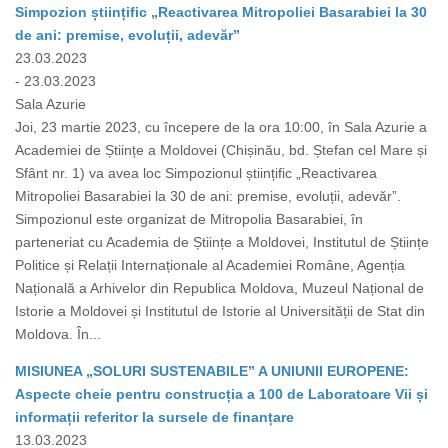
Simpozion științific „Reactivarea Mitropoliei Basarabiei la 30
de ani: premise, evoluții, adevăr”
23.03.2023
- 23.03.2023
Sala Azurie
Joi, 23 martie 2023, cu începere de la ora 10:00, în Sala Azurie a
Academiei de Științe a Moldovei (Chișinău, bd. Ștefan cel Mare și
Sfânt nr. 1) va avea loc Simpozionul științific „Reactivarea
Mitropoliei Basarabiei la 30 de ani: premise, evoluții, adevăr”.
Simpozionul este organizat de Mitropolia Basarabiei, în
parteneriat cu Academia de Științe a Moldovei, Institutul de Științe
Politice și Relații Internaționale al Academiei Române, Agenția
Națională a Arhivelor din Republica Moldova, Muzeul Național de
Istorie a Moldovei și Institutul de Istorie al Universității de Stat din
Moldova. În...
MISIUNEA „SOLURI SUSTENABILE” A UNIUNII EUROPENE:
Aspecte cheie pentru construcția a 100 de Laboratoare Vii și
informații referitor la sursele de finanțare
13.03.2023