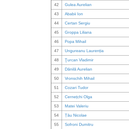
42
Gulea Aurelian
43
Ababii Ion
44
Certan Sergiu
45
Groppa Liliana
46
Popa Mihail
47
Ungureanu Laurenția
48
Ţurcan Vladimir
49
Dănilă Aurelian
50
Vronschih Mihail
51
Cozari Tudor
52
Cernețchi Olga
53
Matei Valeriu
54
Țâu Nicolae
55
Sofroni Dumitru