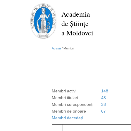
Mergi
la
Academia
conţinutul
de Științe
principal
a Moldovei
Acasă
/
Membri
Membri activi
148
Membri titulari
43
Membri corespondenți
38
Membri de onoare
67
Membri decedați