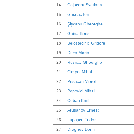
14
Cojocaru Svetlana
15
Guceac Ion
16
Şişcanu Gheorghe
17
Gaina Boris
18
Belostecinic Grigore
19
Duca Maria
20
Rusnac Gheorghe
21
Cimpoi Mihai
22
Prisacari Viorel
23
Popovici Mihai
24
Ceban Emil
25
Arușanov Ernest
26
Lupașcu Tudor
27
Dragnev Demir