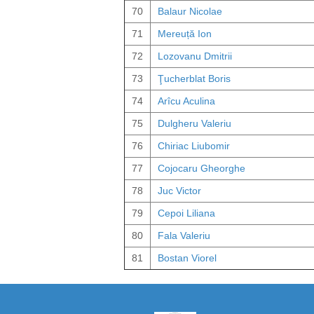
70
Balaur Nicolae
71
Mereuță Ion
72
Lozovanu Dmitrii
73
Ţucherblat Boris
74
Arîcu Aculina
75
Dulgheru Valeriu
76
Chiriac Liubomir
77
Cojocaru Gheorghe
78
Juc Victor
79
Cepoi Liliana
80
Fala Valeriu
81
Bostan Viorel