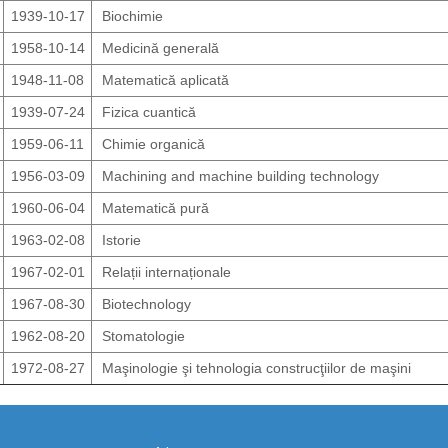
1939-10-17
Biochimie
1958-10-14
Medicină generală
1948-11-08
Matematică aplicată
1939-07-24
Fizica cuantică
1959-06-11
Chimie organică
1956-03-09
Machining and machine building technology
1960-06-04
Matematică pură
1963-02-08
Istorie
1967-02-01
Relații internaționale
https://propletenie.ru/
1967-08-30
Biotechnology
1962-08-20
Stomatologie
1972-08-27
Maşinologie şi tehnologia construcţiilor de maşini