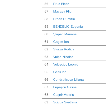
56
Prus Elena
57
Macaev Fliur
58
Erhan Dumitru
59
BENDELIC Eugeniu
60
Șlapac Mariana
61
Gagim Ion
62
Sturza Rodica
63
Vulpe Nicolae
64
Voloșciuc Leonid
65
Geru Ion
66
Condraticova Liliana
67
Lupașcu Galina
68
Cușnir Valeriu
69
Șciuca Svetlana