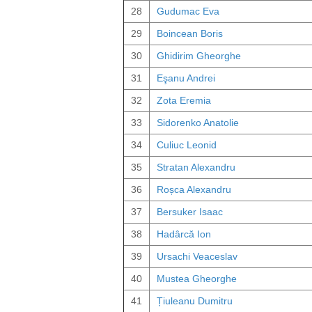
28
Gudumac Eva
29
Boincean Boris
30
Ghidirim Gheorghe
31
Eşanu Andrei
32
Zota Eremia
33
Sidorenko Anatolie
34
Culiuc Leonid
35
Stratan Alexandru
36
Roșca Alexandru
37
Bersuker Isaac
38
Hadârcă Ion
39
Ursachi Veaceslav
40
Mustea Gheorghe
41
Țiuleanu Dumitru