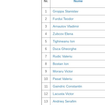
Nr.
Nume
1
Groppa Stanislav
2
Furdui Teodor
3
Arnautov Vladimir
4
Zubcov Elena
5
Tighineanu Ion
6
Duca Gheorghe
7
Rudic Valeriu
8
Bostan Ion
9
Moraru Victor
10
Pasat Valeriu
11
Gaindric Constantin
12
Lacusta Victor
13
Andrieș Serafim