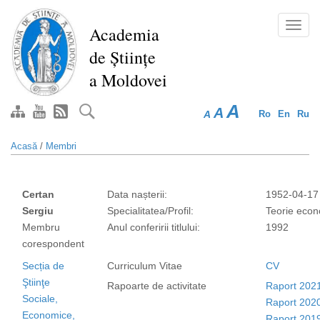
Mergi
la
Toggl
Academia
conţinutul
navig
de Științe
principal
a Moldovei
A
A
A
Ro
En
Ru
Acasă
/
Membri
Certan
Data nașterii:
1952-04-17
Sergiu
Specialitatea/Profil:
Teorie econ
Membru
Anul conferirii titlului:
1992
corespondent
Secția de
Curriculum Vitae
CV
Ştiinţe
Rapoarte de activitate
Raport 202
Sociale,
Raport 202
Economice,
Raport 201