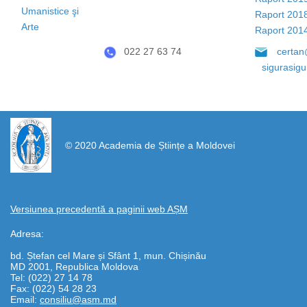
Umanistice şi
Raport 201
Arte
Raport 201
022 27 63 74
certan
sigurasig
https://propletenie.ru/
© 2020 Academia de Științe a Moldovei
Versiunea precedentă a paginii web AȘM
Adresa:
bd. Ștefan cel Mare și Sfânt 1, mun. Chișinău
MD 2001, Republica Moldova
Tel: (022) 27 14 78
Fax: (022) 54 28 23
Email:
consiliu@asm.md