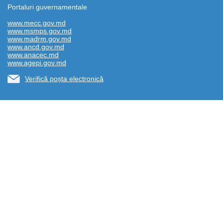
Portaluri guvernamentale
www.mecc.gov.md
www.msmps.gov.md
www.madrm.gov.md
www.ancd.gov.md
www.anacec.md
www.agepi.gov.md
Verifică poșta electronică