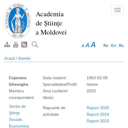
Mergi
la
Toggl
Academia
conţinutul
navig
de Științe
principal
a Moldovei
A
A
A
Ro
En
Ru
Acasă
/
Membri
Cojocaru
Data nașterii:
1963-02-08
Gheorghe
Specialitatea/Profil:
Istorie
Membru
Anul conferirii
2023
corespondent
titlului:
Secția de
Rapoarte de
Raport 2025
Ştiinţe
activitate
Raport 2024
Sociale,
Raport 2023
Economice,