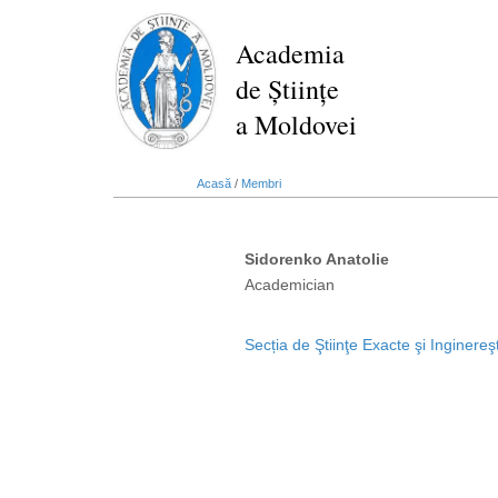
Mergi
la
Academia
conţinutul
de Științe
principal
a Moldovei
Acasă
/
Membri
Sidorenko Anatolie
Academician
Secția de Ştiinţe Exacte şi Inginereşt