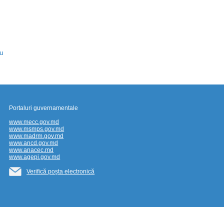
u
Portaluri guvernamentale
www.mecc.gov.md
www.msmps.gov.md
www.madrm.gov.md
www.ancd.gov.md
www.anacec.md
www.agepi.gov.md
Verifică poșta electronică