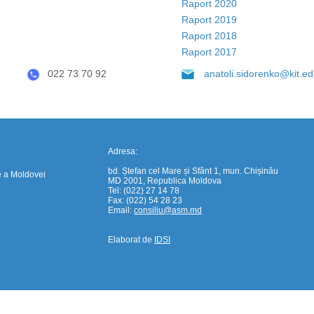
Raport 2020
Raport 2019
https://propletenie.ru/
Raport 2018
Raport 2017
022 73 70 92
anatoli.sidorenko@kit.ed
Adresa:
bd. Ștefan cel Mare și Sfânt 1, mun. Chișinău
e a Moldovei
MD 2001, Republica Moldova
Tel: (022) 27 14 78
Fax: (022) 54 28 23
Email:
consiliu@asm.md
Elaborat de
IDSI