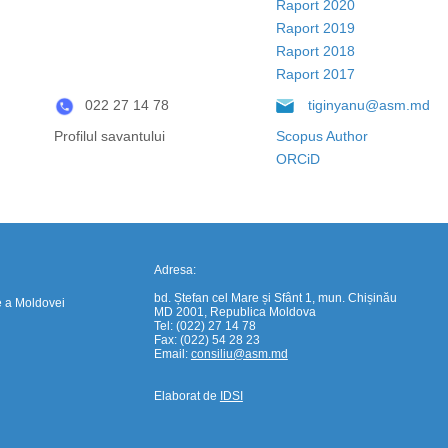
Raport 2020
Raport 2019
Raport 2018
Raport 2017
https://propletenie.ru/
022 27 14 78
tiginyanu@asm.md
Profilul savantului
Scopus Author
ORCiD
Adresa:
bd. Ștefan cel Mare și Sfânt 1, mun. Chișinău
e a Moldovei
MD 2001, Republica Moldova
Tel: (022) 27 14 78
Fax: (022) 54 28 23
Email:
consiliu@asm.md
Elaborat de
IDSI