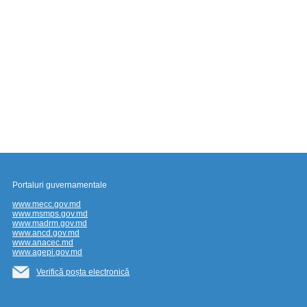
Portaluri guvernamentale
www.mecc.gov.md
www.msmps.gov.md
www.madrm.gov.md
www.ancd.gov.md
www.anacec.md
www.agepi.gov.md
Verifică poșta electronică