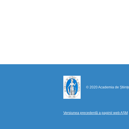
© 2020 Academia de Științ
Versiunea precedentă a paginii web AȘM