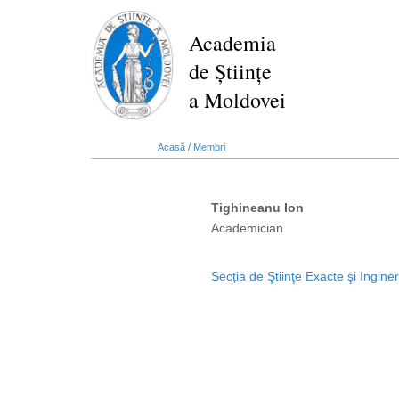
Mergi
la
Academia
conţinutul
de Științe
principal
a Moldovei
Acasă
/
Membri
Tighineanu Ion
Academician
Secția de Ştiinţe Exacte şi Inginer