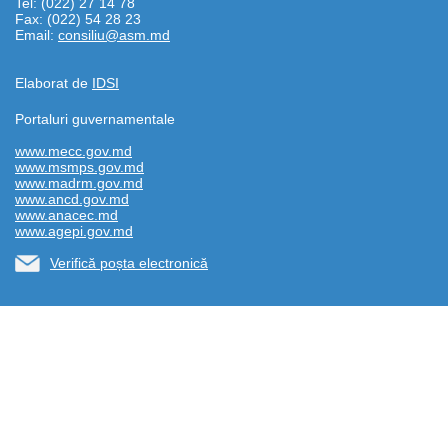
Tel: (022) 27 14 78
Fax: (022) 54 28 23
Email:
consiliu@asm.md
Elaborat de
IDSI
Portaluri guvernamentale
www.mecc.gov.md
www.msmps.gov.md
www.madrm.gov.md
www.ancd.gov.md
www.anacec.md
www.agepi.gov.md
Verifică poșta electronică