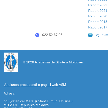
Raport 2022
Raport 2021
Raport 2020
Raport 2018
Raport 2017
022 52 37 05
vgudum
https://propletenie.ru/
© 2020 Academia de Științe a Moldovei
Versiunea precedentă a paginii web AȘM
Adresa:
bd. Ștefan cel Mare și Sfânt 1, mun. Chișinău
MD 2001, Republica Moldova