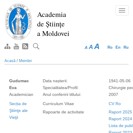
Mergi
la
Toggl
Academia
conţinutul
navig
de Științe
principal
a Moldovei
A
A
A
Ro
En
Ru
Acasă
/
Membri
Gudumac
Data nașterii:
1941-05-06
Eva
Specialitatea/Profil:
Chirurgie ped
Academician
Anul conferirii titlului:
2007
Secția de
Curriculum Vitae
CV Ro
Ştiinţe ale
Rapoarte de activitate
Raport 2025
Vieţii
Raport 2024
Lista de publ
Raport 2023