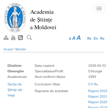
Mergi
la
Toggl
Academia
conţinutul
navig
de Științe
principal
a Moldovei
A
A
A
Ro
En
Ru
Acasă
/
Membri
Ghidirim
Data nașterii:
1939-04-22
Gheorghe
Specialitatea/Profil:
Chirurgie
Academician
Anul conferirii titlului:
1993
Secția de
Curriculum Vitae
CV Ro
Ştiinţe ale
Rapoarte de activitate
Raport 2023
Vieţii
Raport 2021
Raport 2020
Raport 2019