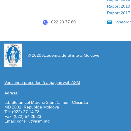
Raport 2018
Raport 2017
022 23 77 80
gheorg
https://propletenie.ru/
© 2020 Academia de Științe a Moldovei
Versiunea precedentă a paginii web AȘM
Adresa:
bd. Ștefan cel Mare și Sfânt 1, mun. Chișinău
MD 2001, Republica Moldova
Tel: (022) 27 14 78
Fax: (022) 54 28 23
Email:
consiliu@asm.md