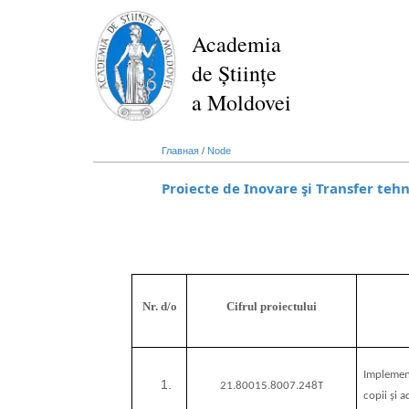
Перейти
к
Academia
основному
de Științe
содержанию
a Moldovei
Главная
/
Node
Proiecte de Inovare şi Transfer tehn
Nr. d/o
Cifrul proiectului
Implement
21.80015.8007.248T
copii și 