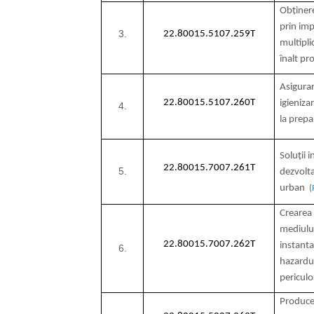
Obținere
prin im
3.
22.80015.5107.259T
multipli
înalt pr
Asigurar
22.80015.5107.260T
igieniza
4.
la prepa
Soluții 
22.80015.7007.261T
5.
dezvolta
urban
(
Crearea
mediului
22.80015.7007.262T
instanta
6.
hazardur
pericul
Producer