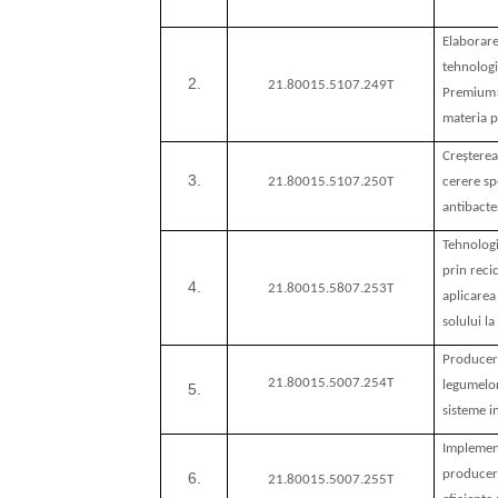
Elaborare
tehnologi
2.
21.80015.5107.249T
Premium»
materia p
Creșterea
3.
21.80015.5107.250T
cerere sp
antibact
Tehnologi
prin reci
4.
21.80015.5807.253T
aplicarea
solului l
Producere
21.80015.5007.254T
legumelor
5.
sisteme i
Implement
producere
6.
21.80015.5007.255T