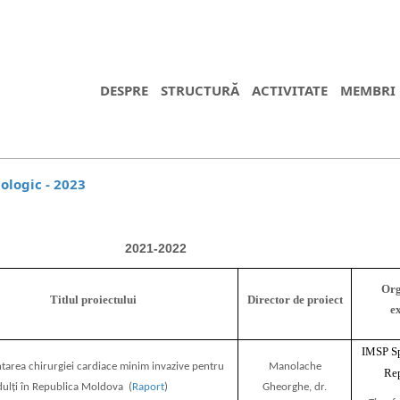
DESPRE
STRUCTURĂ
ACTIVITATE
MEMBRI
ologic - 2023
2021-2022
Org
Titlul proiectului
Director de proiect
e
IMSP Sp
area chirurgiei cardiace minim invazive pentru
Manolache
Re
adulți în Republica Moldova (
Raport
)
Gheorghe, dr.