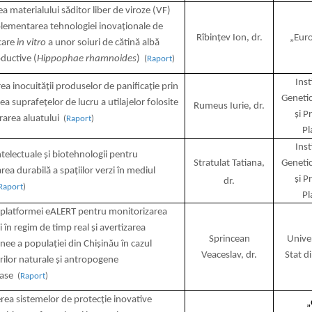
a materialului săditor liber de viroze (VF)
plementarea tehnologiei inovaționale de
Rîbințev Ion,
dr.
„Euro
care
in vitro
a unor soiuri de cătină albă
oductive (
Hippophae rhamnoides
)
(
Raport
)
Inst
ea inocuității produselor de panificație prin
Genetic
rea suprafețelor de lucru a utilajelor folosite
Rumeus Iurie,
dr.
și P
rarea aluatului
(
Raport
)
Pl
Inst
inteleсtuale și biotehnologii pentru
Stratulat Tatiana,
Genetic
rea durabilă a spațiilor verzi în mediul
și P
dr.
Raport
)
Pl
 platformei eALERT pentru monitorizarea
 în regim de timp real și avertizarea
Sprincean
Unive
nee a populației din Chișinău în cazul
Veaceslav, dr.
Stat d
ilor naturale și antropogene
oase
(
Raport
)
https://propletenie.ru/
ea sistemelor de protecție inovative
„