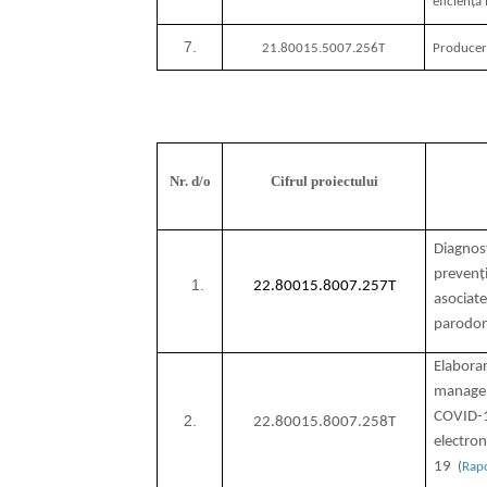
eficiența
7.
21.80015.5007.256T
Producere
Nr. d/o
Cifrul proiectului
Diagnost
prevenți
22.80015.8007.257T
asociate
parodont
Elaborar
manageme
COVID-19
2.
22.80015.8007.258T
electron
19
(
Rap