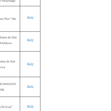
ei Moșneaga”
Aviz
an-Plus” SRL
itatea de Stat
Aviz
 Moldova
atea de Stat
Aviz
dova
TECHNOLOGY
Aviz
SRL
Aviz
ccik-Grup"