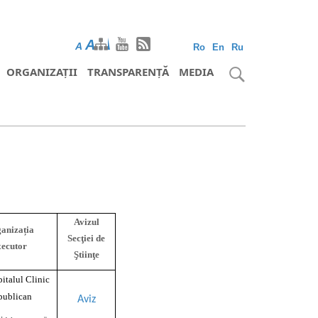
A
A
A
Ro
En
Ru
ORGANIZAȚII
TRANSPARENȚĂ
MEDIA
Avizul
anizația
Secţiei de
xecutor
Ştiinţe
italul Clinic
publican
Aviz