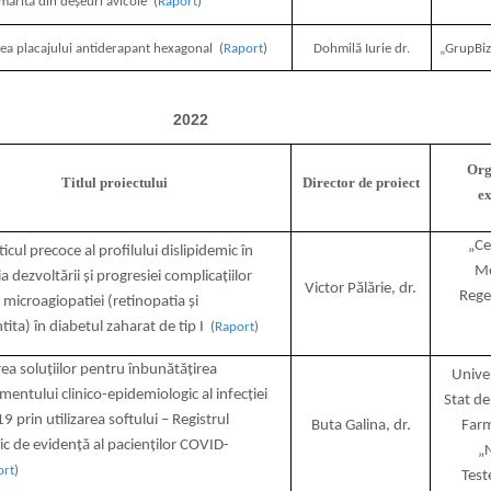
 mărită din deșeuri avicole (
Raport
)
a placajului antiderapant hexagonal (
Raport
)
Dohmilă Iurie dr.
„GrupBiz
2022
Org
Titlul proiectului
Director de proiect
e
„Ce
icul precoce al profilului dislipidemic în
Me
a dezvoltării și progresiei complicațiilor
Victor Pălărie,
dr.
Rege
 microagiopatiei (retinopatia și
ita) în diabetul zaharat de tip I
(
Raport
)
ea soluțiilor pentru înbunătățirea
Unive
ntului clinico-epidemiologic al infecției
Stat de
 prin utilizarea softului – Registrul
Buta Galina, dr.
Farm
ic de evidență al pacienților COVID-
„N
ort
)
Test