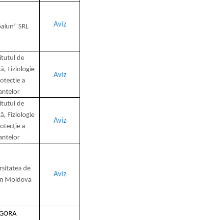
Aviz
alun” SRL
itutul de
ă, Fiziologie
Aviz
rotecție a
antelor
itutul de
ă, Fiziologie
Aviz
rotecție a
antelor
rsitatea de
Aviz
in Moldova
GORA