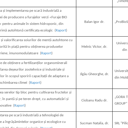
„Timof
a și implementarea pe scară industrială a
ei de producere a furajelor verzi «Furaje BIO
Balan Igor dr.
„ProBioS
 pentru animale în sistem hidroponic, din
rimă autohtonă certificata ecologic (
Raport
)
 și valorificarea soiurilor de mentă autohtone cu
Univers
orită în piață pentru obținerea produselor
Melnic Victor, dr.
din
eriene, imunomodulatoare (
Raport
)
e de obținere a fertilizanților organominerali
clarea deșeurilor zootehnice și industriale și
Universit
Jîgău Gheorghe, dr.
 lor în scopul sporirii capacitații de adaptare a
din Mol
a schimbarea climei (
Raport
)
a serelor tip bloc pentru cultivarea fructelor și
„GORA 
, în pantă și pe teren drept, cu automatizări și
Ciobanu Radu dr.
GROUP” 
novative (
Raport
)
area pe scară industrială a tehnologiei de
 a îngrășămintelor organice și ecologice cu
Sucman Natalia, dr.
SRL "Pili