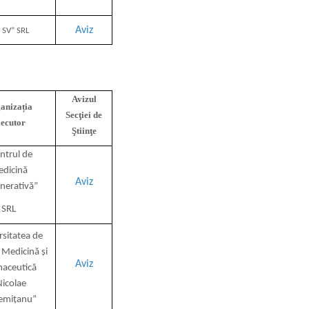
Aviz
 SV” SRL
Avizul
anizația
Secţiei de
xecutor
Ştiinţe
ntrul de
dicină
Aviz
nerativă”
SRL
rsitatea de
 Medicină și
Aviz
aceutică
icolae
emițanu”